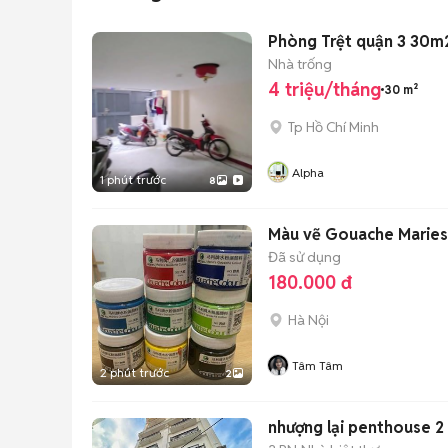
Phòng Trệt quận 3 30m2
Nhà trống
4 triệu/tháng
30 m²
Tp Hồ Chí Minh
Alpha
1 phút trước
8
Màu vẽ Gouache Maries
Đã sử dụng
180.000 đ
Hà Nội
Tâm Tâm
2 phút trước
2
nhượng lại penthouse 