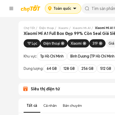
Toàn quốc
Chợ Tốt
Điện thoại
Xiaomi
Xiaomi Mi A1
Xiaomi Mi A1 
Xiaomi Mi A1 Full Box Đẹp 99% Còn Seal Giá Si
Lọc
Điện thoại
Xiaomi
319
Giá
Khu vực:
Tp Hồ Chí Minh
Bình Dương (TP Hồ Chí Minh
Dung lượng:
64 GB
128 GB
256 GB
512 GB
Siêu thị điện tử
Tất cả
Cá nhân
Bán chuyên