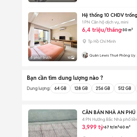
Hệ thống 10 CHDV trống 
1 PN
Căn hộ dịch vụ, mini
6,4 triệu/tháng
30 m²
Tp Hồ Chí Minh
Quân Lewis Thuê Phòng Uy
5 phút trước
10
Tín
Bạn cần tìm
dung lượng
nào ?
Dung lượng:
64 GB
128 GB
256 GB
512 GB
CẦN BÁN NHÀ AN PHÚ
4 PN
Hướng Bắc
Nhà phố liề
3,999 tỷ
67 tr/m²
60 m²