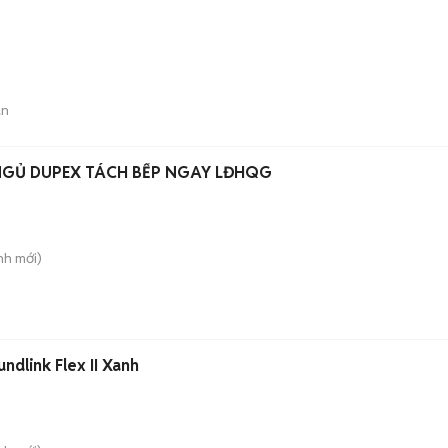
án
HO THUÊ CĂN HỘ 1P NGỦ DUPEX TÁCH BẾP NGAY LĐHQG
nh
mới)
dlink Flex II Xanh