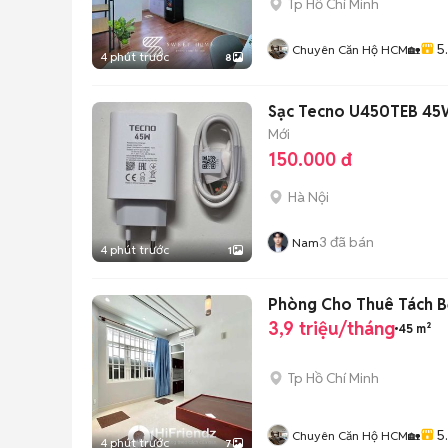
Tp Hồ Chí Minh
5
Chuyên Căn Hộ HCM🏡
4 phút trước
8
Sạc Tecno U450TEB 45W
Mới
150.000 đ
Hà Nội
3
đã bán
Nam
4 phút trước
1
Phòng Cho Thuê Tách Bế
3,9 triệu/tháng
45 m²
Tp Hồ Chí Minh
5
Chuyên Căn Hộ HCM🏡
4 phút trước
7