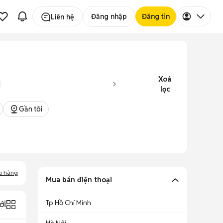
Đăng nhập
Đăng tin
Liên hệ
Xoá
lọc
Gần tôi
a hàng
Mua bán điện thoại
Tp Hồ Chí Minh
ới