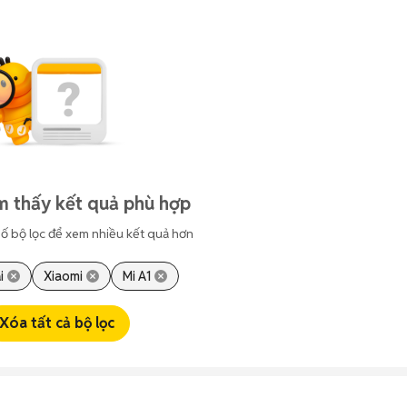
m thấy kết quả phù hợp
ố bộ lọc để xem nhiều kết quả hơn
i
Xiaomi
Mi A1
Xóa tất cả bộ lọc