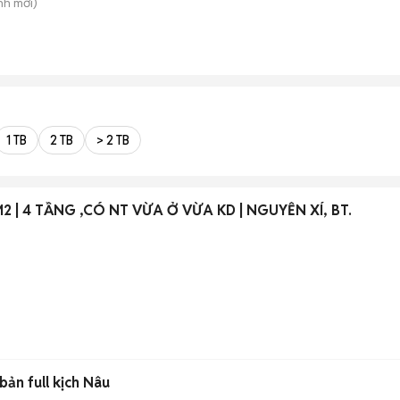
nh
mới)
1 TB
2 TB
> 2 TB
XT, 40M2 | 4 TẦNG ,CÓ NT VỪA Ở VỪA KD | NGUYỄN XÍ, BT.
ản full kịch Nâu