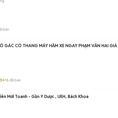
ộng
ã bán
Ó GÁC CÓ THANG MÁY HẦM XE NGAY PHẠM VĂN HAI GIÁ
0
16
đã bán
iên Mới Toanh - Gần Y Dược , UEH, Bách Khoa