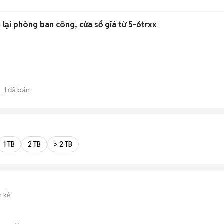
lại phòng ban công, cửa sổ giá từ 5-6trxx
1
đã bán
1 TB
2 TB
> 2 TB
n kề