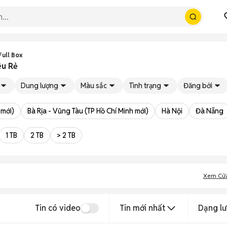
Full Box
êu Rẻ
Dung lượng
Màu sắc
Tình trạng
Đăng bởi
 mới)
Bà Rịa - Vũng Tàu (TP Hồ Chí Minh mới)
Hà Nội
Đà Nẵng
1 TB
2 TB
> 2 TB
Xem Cử
Tin có video
Tin mới nhất
Dạng lư