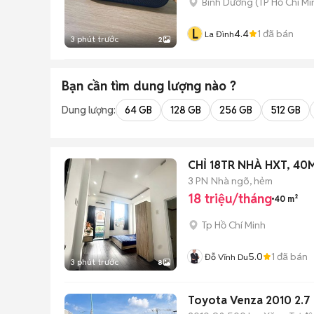
Bình Dương
(
TP Hồ Chí Mi
L
4.4
1
đã bán
La Đình
3 phút trước
2
Bạn cần tìm
dung lượng
nào ?
Dung lượng:
64 GB
128 GB
256 GB
512 GB
CHỈ 18TR NHÀ H
3 PN
Nhà ngõ, hẻm
18 triệu/tháng
40 m²
Tp Hồ Chí Minh
5.0
1
đã bán
Đỗ Vĩnh Du
3 phút trước
8
Toyota Venza 2010 2.7 b