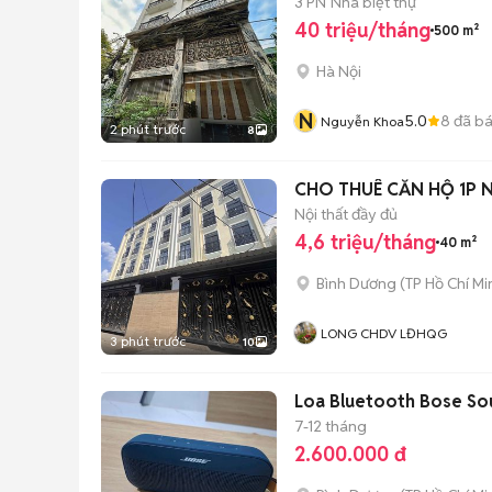
3 PN
Nhà biệt thự
40 triệu/tháng
500 m²
Hà Nội
N
5.0
8
đã b
Nguyễn Khoa
2 phút trước
8
C
Nội thất đầy đủ
4,6 triệu/tháng
40 m²
Bình Dương
(
TP Hồ Chí Mi
LONG CHDV LĐHQG
3 phút trước
10
Loa Bluetooth Bose Soun
7-12 tháng
2.600.000 đ