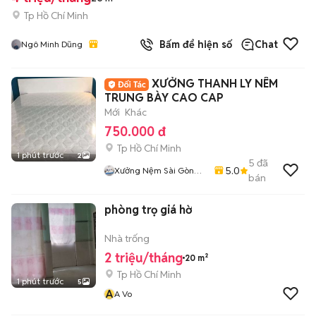
Tp Hồ Chí Minh
Bấm để hiện số
Chat
Ngô Minh Dũng
XƯỞNG THANH LY NÊM
TRUNG BÀY CAO CAP
Mới
Khác
750.000 đ
Tp Hồ Chí Minh
1 phút trước
2
5
đã
5.0
Xưởng Nệm Sài Gòn
bán
Bình Tân
phòng trọ giá hờ
Nhà trống
2 triệu/tháng
20 m²
Tp Hồ Chí Minh
1 phút trước
5
A
A Vo