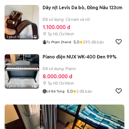
Dây nịt Levis Da bò, Đồng Nâu 123cm
Đã sử dụng
Cả nam và nữ
1.100.000 đ
Tp Hồ Chí Minh
1 phút trước
6
5.0
295
đã bán
Ty Phạm 2hand
Piano điện NUX WK-400 Đen 99%
Đã sử dụng
Piano
8.000.000 đ
Tp Hồ Chí Minh
1 phút trước
5
5.0
2
đã bán
Lê Bá Tùng