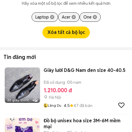
Hãy xóa một số bộ lọc để xem nhiều kết quả hơn
Laptop
Acer
One
Xóa tất cả bộ lọc
Tin đăng mới
Giày lười D&G Nam đen size 40-40.5
Đã sử dụng
Đồ nam
1.210.000 đ
Hà Nội
32 giây trước
4
L
4.5
47
đã bán
Lãng Du
Đồ bộ unisex hoa size 3M-6M mềm
mại