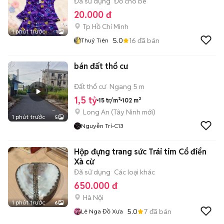
Đã sử dụng
Đồ cho bé
20.000 đ
Tp Hồ Chí Minh
1 phút trước
1
5.0
16
đã bán
Thuỷ Tiên
bán đất thổ cư
Đất thổ cư
Ngang 5 m
1,5 tỷ
15 tr/m²
102 m²
Long An
(
Tây Ninh
mới)
1 phút trước
5
Nguyễn Trí-C13
Hộp đựng trang sức Trái tim Cổ điển
Xà cừ
Đã sử dụng
Các loại khác
650.000 đ
Hà Nội
1 phút trước
6
5.0
7
đã bán
Lê Nga Đồ Xưa