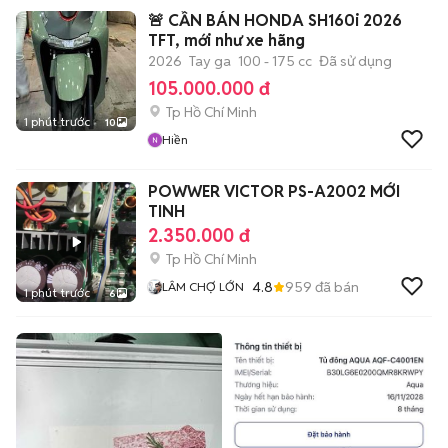
🚨 CẦN BÁN HONDA SH160i 2026
TFT, mới như xe hãng
2026
Tay ga
100 - 175 cc
Đã sử dụng
105.000.000 đ
Tp Hồ Chí Minh
1 phút trước
10
Hiền
POWWER VICTOR PS-A2002 MỚI
TINH
2.350.000 đ
Tp Hồ Chí Minh
4.8
959
đã bán
LÂM CHỢ LỚN
1 phút trước
6