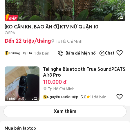
Tin nổi bật
3
[KO CẦN KN, BAO ĂN Ở] KTV NỮ QUẬN 10
QSPA
Đến 22 triệu/tháng
Tp Hồ Chí Minh
T
1
đã bán
Bấm để hiện số
Chat
Trương Thị Thi
Tai nghe Bluetooth True SoundPEATS
Air3 Pro
110.000 đ
Tp Hồ Chí Minh
N
5.0
11
đã bán
Nguyễn Quốc Hiệp
1 phút trước
2
Xem thêm
Mua bán laptop