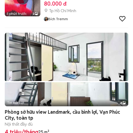
80.000 đ
Tp Hồ Chí Minh
1 phút trước
2
Bích Tremm
Tin nổi bật
8
+
2
Phòng sở hữu view Landmark, cầu bình lợi, Vạn Phúc
City, toàn tp
Nội thất đầy đủ
4 triệu/tháng
25 m²