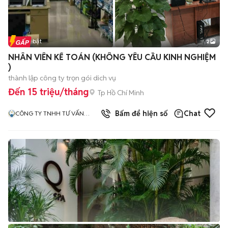
Tin nổi bật
2
NHÂN VIÊN KẾ TOÁN (KHÔNG YÊU CẦU KINH NGHIỆM
)
thành lập công ty trọn gói dich vụ
Đến 15 triệu/tháng
Tp Hồ Chí Minh
Bấm để hiện số
Chat
CÔNG TY TNHH TƯ VẤN
DỊCH VỤ TRÍ VIỆT