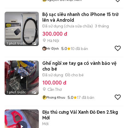
Bộ sạc siêu nhanh cho iPhone 15 trở
lên và Android
Đã sử dụng (chưa sửa chữa)
3 tháng
300.000 đ
Hà Nội
1 phút trước
1
5.0
10
đã bán
Mr Định
Ghế ngồi xe tay ga có vành bảo vệ
cho bé
Đã sử dụng
Đồ cho bé
100.000 đ
Cần Thơ
1 phút trước
3
P
5.0
17
đã bán
Phong Khuu
Địu thú cưng Vải Xanh Đỏ Đen 2.5kg
Mới
Mới