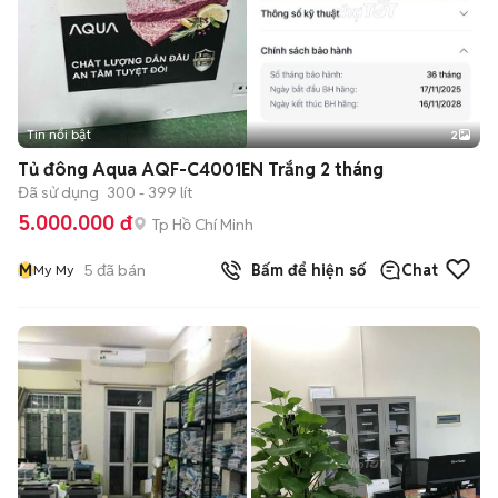
Tin nổi bật
2
Tủ đông Aqua AQF-C4001EN Trắng 2 tháng
Đã sử dụng
300 - 399 lít
5.000.000 đ
Tp Hồ Chí Minh
M
5
đã bán
Bấm để hiện số
Chat
My My