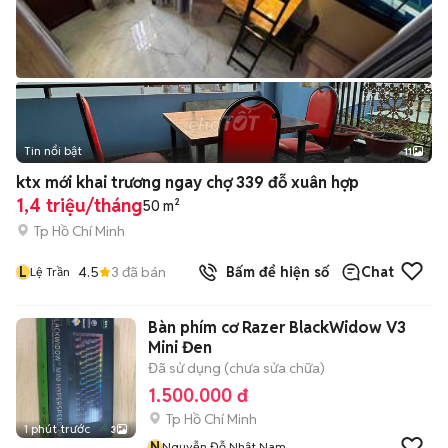
Tin nổi bật
11
+
2
ktx mới khai trương ngay chợ 339 đỗ xuân hợp
1,4 triệu/tháng
50 m²
Tp Hồ Chí Minh
L
4.5
3
đã bán
Bấm để hiện số
Chat
Lệ Trần
Bàn phím cơ Razer BlackWidow V3
Mini Đen
Đã sử dụng (chưa sửa chữa)
1.500.000 đ
Tp Hồ Chí Minh
1 phút trước
3
N
Nguyễn Đỗ Nhật Nam