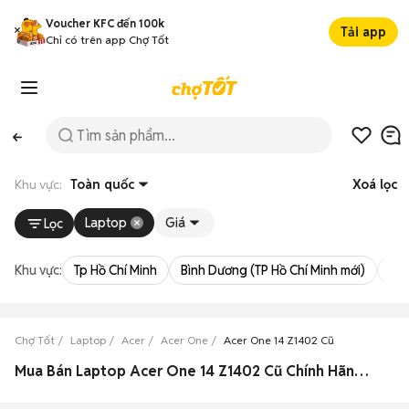
Voucher KFC đến 100k
Tải app
Chỉ có trên app Chợ Tốt
Khu vực:
Toàn quốc
Xoá lọc
Laptop
Giá
Lọc
Khu vực:
Tp Hồ Chí Minh
Bình Dương (TP Hồ Chí Minh mới)
Bà 
Chợ Tốt
Laptop
Acer
Acer One
Acer One 14 Z1402 Cũ
Mua Bán Laptop Acer One 14 Z1402 Cũ Chính Hãng Giá Rẻ