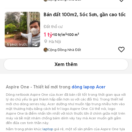
Bán đất 100m2, Sóc Sơn, gần cao tốc
Đất thổ cư
1 tỷ
10 tr/m²
100 m²
Hà Nội
5 phút trước
4
Cộng Đồng Nhà Đất
Xem thêm
Aspire One - Thiết kế mới trong
dòng lapop Acer
Dòng netbook Aspire One của Acer đã bán rất tốt trong thời gian qua với
lý do chủ yếu là giá thành hấp dẫn hơn so với các đối thủ. Trong thiết kế
mới cho dòng series này, Acer dường như muốn tập trung nhiều hơn vào
mặt thương hiệu bằng cách bố trí logo Aspire One. Có thể nói, logo
Aspire One là điểm nhấn lớn nhất với kích thước lớn ở chính giữa mặt trên
máy và bề mặt nhám chống bám dính vây tay mà Acer muốn gởi gắm
đến đứa con tinh thần này.
Nằm trong phân khúc
laptop
giá rẻ, một số sản phẩm của Aspire One tựa