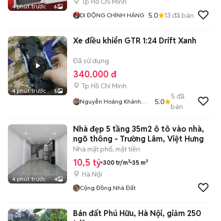
Tp Hồ Chí Minh
4 phút trước
6
5.0
13
đã bán
DI ĐỘNG CHÍNH HÃNG
Xe điều khiển GTR 1:24 Drift Xanh
Đã sử dụng
340.000 đ
Tp Hồ Chí Minh
4 phút trước
5
5
đã
5.0
Nguyễn Hoàng Khánh
bán
Lâm
Nhà đẹp 5 tầng 35m2 ô tô vào nhà,
ngõ thông - Trường Lâm, Việt Hưng
Nhà mặt phố, mặt tiền
10,5 tỷ
300 tr/m²
35 m²
Hà Nội
4 phút trước
4
Cộng Đồng Nhà Đất
Bán đất Phú Hữu, Hà Nội, giảm 250