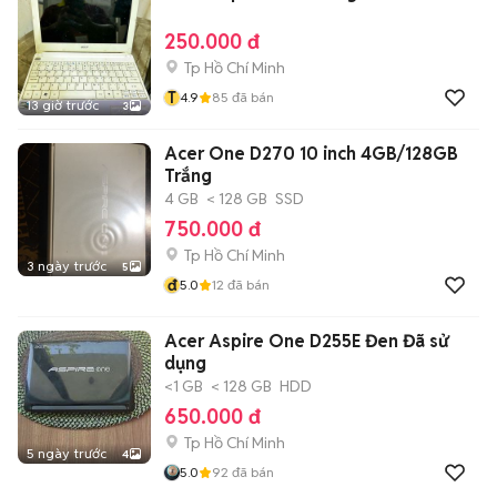
250.000 đ
Tp Hồ Chí Minh
T
4.9
85
đã bán
13 giờ trước
3
Acer One D270 10 inch 4GB/128GB
Trắng
4 GB
< 128 GB
SSD
750.000 đ
Tp Hồ Chí Minh
3 ngày trước
5
đ
5.0
12
đã bán
Acer Aspire One D255E Đen Đã sử
dụng
<1 GB
< 128 GB
HDD
650.000 đ
Tp Hồ Chí Minh
5 ngày trước
4
5.0
92
đã bán