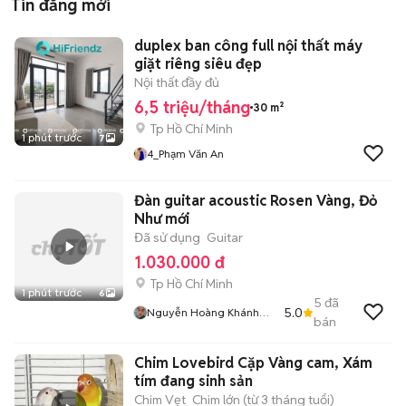
Tin đăng mới
duplex ban công full nội thất máy
giặt riêng siêu đẹp
Nội thất đầy đủ
6,5 triệu/tháng
30 m²
Tp Hồ Chí Minh
1 phút trước
7
4_Phạm Văn An
Đàn guitar acoustic Rosen Vàng, Đỏ
Như mới
Đã sử dụng
Guitar
1.030.000 đ
Tp Hồ Chí Minh
1 phút trước
6
5
đã
5.0
Nguyễn Hoàng Khánh
bán
Lâm
Chim Lovebird Cặp Vàng cam, Xám
tím đang sinh sản
Chim Vẹt
Chim lớn (từ 3 tháng tuổi)