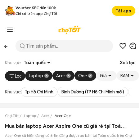
Voucher KFC đến 100k
Tải app
Chỉ có trên app Chợ Tốt
Khu vực:
Toàn quốc
Xoá lọc
Laptop
Acer
One
Giá
RAM
Lọc
Khu vực:
Tp Hồ Chí Minh
Bình Dương (TP Hồ Chí Minh mới)
Bà 
Chợ Tốt
Laptop
Acer
Acer One
Mua bán laptop Acer Aspire One cũ giá rẻ tại Toàn quốc
Acer One cũ hiện đang có 6 tin đăng được rao bán tại Toàn quốc trên Chợ