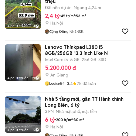
triệu
Đất nền dự án
Ngang 4,24 m
2,4 tỷ
45 tr/m²
53 m²
Hà Nội
4 phút trước
4
Cộng Đồng Nhà Đất
Lenovo Thinkpad L380 i5
8GB/256GB 13.3 inch Like N
Intel Core i5
8 GB
256 GB
SSD
5.200.000 đ
An Giang
4 phút trước
2
l
3.4
25
đã bán
Louise84
Nhà 5 tầng mới, gần TT Hành chính
Long Biên, 6 tỷ
3 PN
Nhà mặt phố, mặt tiền
6 tỷ
200 tr/m²
30 m²
Hà Nội
4 phút trước
5
Cộng Đồng Nhà Đất