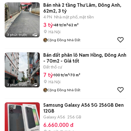
Bán nhà 2 tầng Thư Lâm, Đông Anh,
62m2, 3 tỷ
4 PN
Nhà mặt phố, mặt tiền
3 tỷ
48 tr/m²
62 m²
Hà Nội
3 phút trước
4
Cộng Đồng Nhà Đất
Bán đất phân lô Nam Hồng, Đông Anh
- 70m2 - Giá tốt
Đất thổ cư
7 tỷ
100 tr/m²
70 m²
Hà Nội
3 phút trước
3
Cộng Đồng Nhà Đất
Samsung Galaxy A56 5G 256GB Đen
12GB
Galaxy A56
256 GB
6.660.000 đ