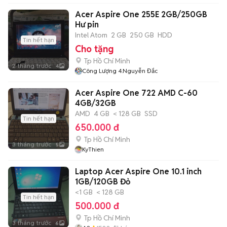
Acer Aspire One 255E 2GB/250GB
Hư pin
Intel Atom
2 GB
250 GB
HDD
Tin hết hạn
Cho tặng
Tp Hồ Chí Minh
2 tháng trước
4
Công Lượng 4.Nguyễn Đắc
Acer Aspire One 722 AMD C-60
4GB/32GB
AMD
4 GB
< 128 GB
SSD
Tin hết hạn
650.000 đ
Tp Hồ Chí Minh
3 tháng trước
5
KyThien
Laptop Acer Aspire One 10.1 inch
1GB/120GB Đỏ
<1 GB
< 128 GB
Tin hết hạn
500.000 đ
Tp Hồ Chí Minh
3 tháng trước
6