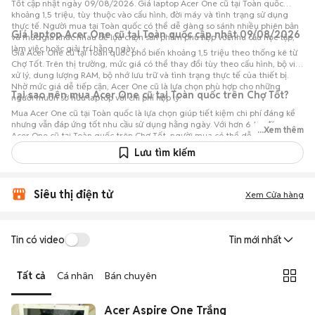
Tốt cập nhật ngày 09/08/2026. Giá laptop Acer One cũ tại Toàn quốc
khoảng 1,5 triệu, tùy thuộc vào cấu hình, đời máy và tình trạng sử dụng
thực tế. Người mua tại Toàn quốc có thể dễ dàng so sánh nhiều phiên bản
Giá laptop Acer One cũ tại Toàn quốc cập nhật 09/08/2026
và mức giá khác nhau để lựa chọn sản phẩm phù hợp với nhu cầu học tập,
làm việc hoặc giải trí hằng ngày.
Giá Acer One cũ tại Toàn quốc phổ biến khoảng 1,5 triệu theo thống kê từ
Chợ Tốt. Trên thị trường, mức giá có thể thay đổi tùy theo cấu hình, bộ vi
xử lý, dung lượng RAM, bộ nhớ lưu trữ và tình trạng thực tế của thiết bị.
Nhờ mức giá dễ tiếp cận, Acer One cũ là lựa chọn phù hợp cho những
Tại sao nên mua Acer One cũ tại Toàn quốc trên Chợ Tốt?
người muốn sở hữu laptop với chi phí hợp lý.
Mua Acer One cũ tại Toàn quốc là lựa chọn giúp tiết kiệm chi phí đáng kể
nhưng vẫn đáp ứng tốt nhu cầu sử dụng hằng ngày. Với hơn 6 tin đăng
...Xem thêm
Acer One cũ tại Toàn quốc trên Chợ Tốt, người mua có thể dễ dàng tham
khảo nhiều mức giá và tình trạng máy khác nhau để lựa chọn sản phẩm
Lưu tìm kiếm
phù hợp với nhu cầu và ngân sách.
Siêu thị điện tử
Xem Cửa hàng
Tin có video
Tin mới nhất
Tất cả
Cá nhân
Bán chuyên
Acer Aspire One Trắng