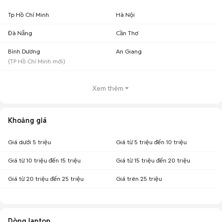
✓ Không chuyển khoản, đặt cọc hay trả góp với người mua.
✓ Hẹn gặp tại các địa điểm công cộng và thông báo với nhân viên Chợ
Tp Hồ Chí Minh
Hà Nội
Tốt nếu bắt gặp bất kỳ hành vi mua bán không trung thực nào.
Ngoài ra, bài viết
Laptop Acer có bền không? Có nên mua laptop Acer?
Đà Nẵng
Cần Thơ
tại chuyên
trang kinh nghiệm
của chúng tôi sẽ chia sẻ thêm cho bạn rất
nhiều thông tin bổ ích về laptop Acer.
Bình Dương
An Giang
Chúc các bạn có những trải nghiệm mua bán tuyệt vời trên Chợ Tốt.
(
TP Hồ Chí Minh
mới)
Xem thêm
Khoảng giá
Giá dưới 5 triệu
Giá từ 5 triệu đến 10 triệu
Giá từ 10 triệu đến 15 triệu
Giá từ 15 triệu đến 20 triệu
Giá từ 20 triệu đến 25 triệu
Giá trên 25 triệu
Dòng laptop