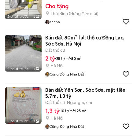
Cho tặng
Thái Bình
(
Hưng Yên
mới)
2 phút trước
2
Kenna
Bán đất 80m² full thổ cư Đồng Lạc,
Sóc Sơn, Hà Nội
Đất thổ cư
2 tỷ
25 tr/m²
80 m²
Hà Nội
2 phút trước
3
Cộng Đồng Nhà Đất
Bán đất Yên Sơn, Sóc Sơn, mặt tiền
5.7m, 1.3 tỷ
Đất thổ cư
Ngang 5,7 m
1,3 tỷ
10 tr/m²
125 m²
Hà Nội
3 phút trước
5
Cộng Đồng Nhà Đất