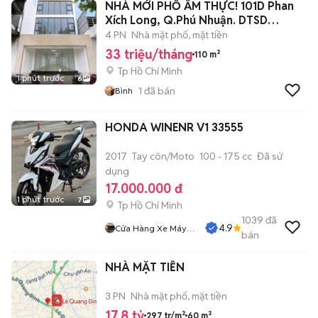
NHÀ MỚI PHỐ ẨM THỰC! 101D Phan
Xích Long, Q.Phú Nhuận. DTSD
500m2
4 PN
Nhà mặt phố, mặt tiền
33 triệu/tháng
110 m²
Tp Hồ Chí Minh
1 phút trước
6
1
đã bán
Bình
HONDA WINENR V1 33555
2017
Tay côn/Moto
100 - 175 cc
Đã sử
dụng
17.000.000 đ
1 phút trước
7
Tp Hồ Chí Minh
1039
đã
4.9
Cửa Hàng Xe Máy
bán
Nguyễn Phụng
NHÀ MẶT TIỀN
3 PN
Nhà mặt phố, mặt tiền
17,8 tỷ
297 tr/m²
60 m²