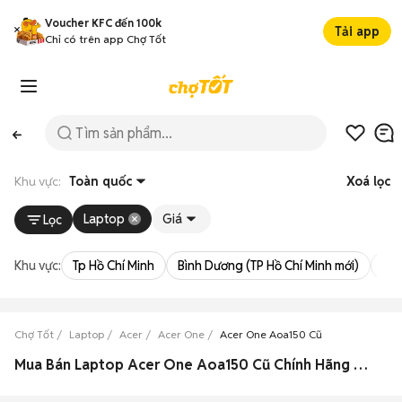
Voucher KFC đến 100k
Tải app
Chỉ có trên app Chợ Tốt
Khu vực:
Toàn quốc
Xoá lọc
Laptop
Giá
Lọc
Khu vực:
Tp Hồ Chí Minh
Bình Dương (TP Hồ Chí Minh mới)
Bà 
Chợ Tốt
Laptop
Acer
Acer One
Acer One Aoa150 Cũ
Mua Bán Laptop Acer One Aoa150 Cũ Chính Hãng Giá Rẻ