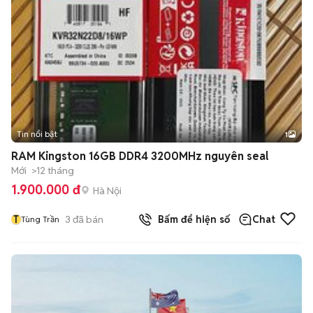
Tin nổi bật
1
RAM Kingston 16GB DDR4 3200MHz nguyên seal
Mới
>12 tháng
1.900.000 đ
Hà Nội
T
3
đã bán
Bấm để hiện số
Chat
Tùng Trần