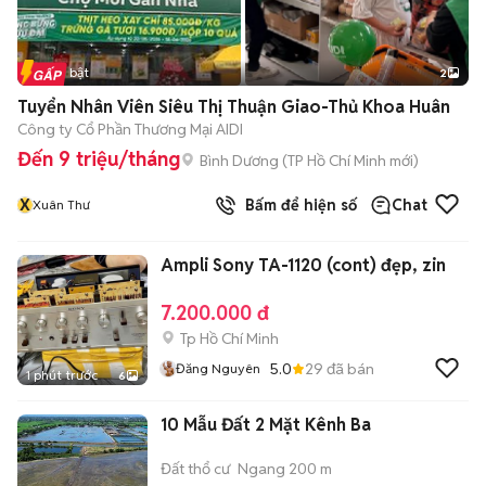
Tin nổi bật
2
Tuyển Nhân Viên Siêu Thị Thuận Giao-Thủ Khoa Huân
Công ty Cổ Phần Thương Mại AIDI
Đến 9 triệu/tháng
Bình Dương
(
TP Hồ Chí Minh
mới)
X
Bấm để hiện số
Chat
Xuân Thư
Ampli Sony TA-1120 (cont) đẹp, zin
7.200.000 đ
Tp Hồ Chí Minh
5.0
29
đã bán
Đăng Nguyên
1 phút trước
6
10 Mẫu Đất 2 Mặt Kênh Ba
Đất thổ cư
Ngang 200 m