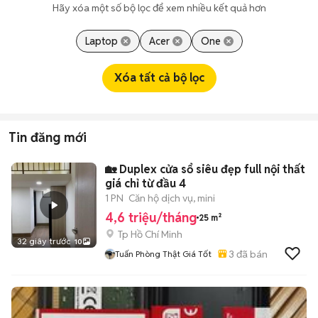
Hãy xóa một số bộ lọc để xem nhiều kết quả hơn
Laptop
Acer
One
Xóa tất cả bộ lọc
Tin đăng mới
🏡 Duplex cửa sổ siêu đẹp full nội thất
giá chỉ từ đầu 4
1 PN
Căn hộ dịch vụ, mini
4,6 triệu/tháng
25 m²
Tp Hồ Chí Minh
32 giây trước
10
3
đã bán
Tuấn Phòng Thật Giá Tốt