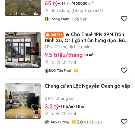
65 tỷ
< 1 tr/m²
100000 m²
Tiền Giang
(
Đồng Tháp
mới)
1 phút trước
4
H
1
đã bán
Hoang Nam
🔥 Cho Thuê 1PN 2PN Trần
Đình Xu, Q1 ( gần trần hưng đạo, Bùi
viện)
1 PN
Căn hộ dịch vụ, mini
9,5 triệu/tháng
50 m²
Tp Hồ Chí Minh
1 phút trước
10
BĐS Tấn Phát
Chung cư an Lộc Nguyễn Oanh gò vấp
2 PN
Chung cư
3,2 tỷ
49 tr/m²
65 m²
Tp Hồ Chí Minh
1 phút trước
6
5.0
1
đã bán
Thùy Dương