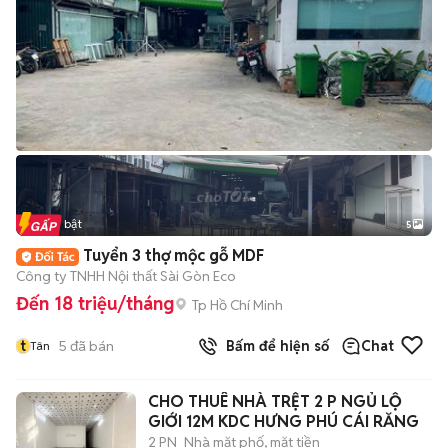
Tin nổi bật
5
Tuyển 3 thợ mộc gỗ MDF
Công ty TNHH Nội thất Sài Gòn Eco
Đến 18 triệu/tháng
Tp Hồ Chí Minh
t
5
đã bán
Bấm để hiện số
Chat
Tân
CHO THUÊ NHÀ TRỆT 2 P NGỦ LỘ
GIỚI 12M KDC HƯNG PHÚ CÁI RĂNG
2 PN
Nhà mặt phố, mặt tiền