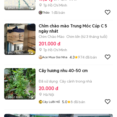
Tp Hồ Chí Minh
1 phút trước
3
1
đã bán
Thảo
Chim chào mào Trung Móc Cúp C 5
ngày nhát
Chim Chào Mào
Chim lớn (từ 3 tháng tuổi)
201.000 đ
Tp Hồ Chí Minh
1 phút trước
2
4.3
974
đã bán
Ace Mua Goi Nha
Cây hương nhu 40-50 cm
Đã sử dụng
Cây cảnh trong nhà
20.000 đ
Hà Nội
1 phút trước
2
C
5.0
8
đã bán
Cây Lưỡi Hổ