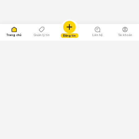
Trang chủ
Quản lý tin
Liên hệ
Tài khoản
Đăng tin
109.000 Bình chọn
Tải ứng dụng Chợ Tốt
Về Chợ Tốt
Quy chế sàn
Chính sách bảo mật
Giải quyết tranh chấp
CÔNG TY TNHH CHỢ TỐT - Người đại diện theo pháp luật:
Nguyễn Trọng Tấn; GPDKKD: 0312120782 do Sở KH & ĐT TP.HCM cấp ngày
11/01/2013;