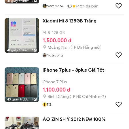
41 giây trước
5
4.9
1484
đã bán
Nam 2666
Xiaomi Mi 8 128GB Trắng
Mi 8
128 GB
1.500.000 đ
Quảng Nam
(
TP Đà Nẵng
mới)
41 giây trước
3
Ndtruong
IPhone 7plus - 8plus Giá Tốt
iPhone 7 Plus
1.100.000 đ
Bình Dương
(
TP Hồ Chí Minh
mới)
43 giây trước
4
T
TG
ÁO ZIN SH Ý 2012 NEW 100%