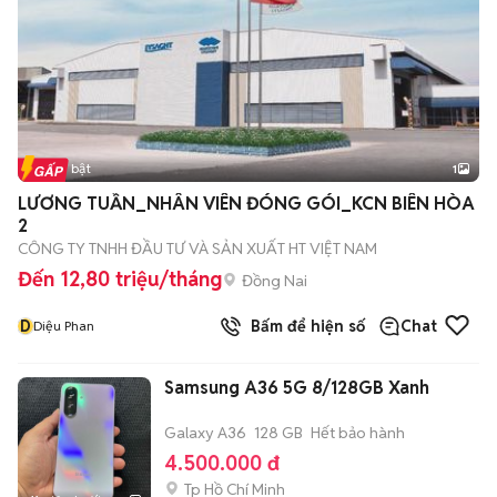
Tin nổi bật
1
LƯƠNG TUẦN_NHÂN VIÊN ĐÓNG GÓI_KCN BIÊN HÒA
2
CÔNG TY TNHH ĐẦU TƯ VÀ SẢN XUẤT HT VIỆT NAM
Đến 12,80 triệu/tháng
Đồng Nai
D
Bấm để hiện số
Chat
Diệu Phan
Samsung A36 5G 8/128GB Xanh
Galaxy A36
128 GB
Hết bảo hành
4.500.000 đ
Tp Hồ Chí Minh