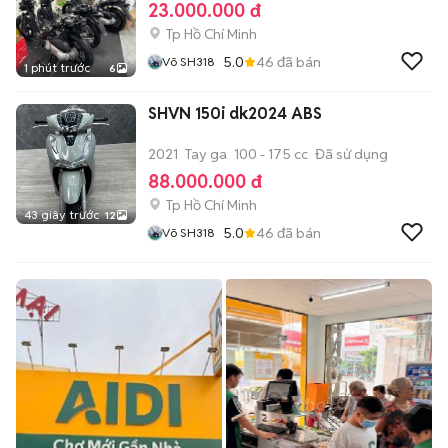
23.000.000 đ
Tp Hồ Chí Minh
5.0
46
đã bán
Võ SH318
1 phút trước
6
SHVN 150i dk2024 ABS
2021
Tay ga
100 - 175 cc
Đã sử dụng
88.000.000 đ
Tp Hồ Chí Minh
43 giây trước
12
5.0
46
đã bán
Võ SH318