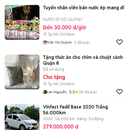
Tuyển nhân viên bán nước ép mang đi
NƯỚC ÉP CÔ QUỲNH
Đến 30.000 đ/giờ
Tp Hồ Chí Minh
1 phút trước
1
3
đã bán
Trần Thị Quỳnh
Tặng thức ăn cho chim và chuột cảnh
Quận 8
Đã sử dụng
Cho tặng
Tp Hồ Chí Minh
1 phút trước
2
5.0
38
đã bán
Lân Nguyễn
Vinfast Fadil Base 2020 Trắng
56.000km
2020
56.000 km
Xăng
Tự động
279.000.000 đ