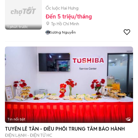
Ốc luộc Hai Hưng
Đến 5 triệu/tháng
Tp Hồ Chí Minh
1 phút trước
Sương Nguyễn
Tin nổi bật
1
TUYỂN LỄ TÂN - ĐIỀU PHỐI TRUNG TÂM BẢO HÀNH
ĐIỆN LẠNH - ĐIỆN TỬ HC