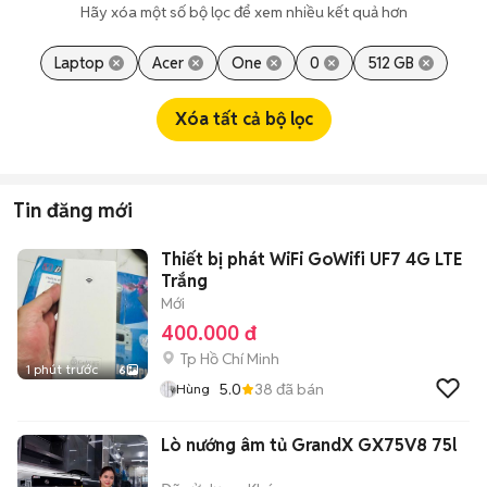
Hãy xóa một số bộ lọc để xem nhiều kết quả hơn
Laptop
Acer
One
0
512 GB
Xóa tất cả bộ lọc
Tin đăng mới
Thiết bị phát WiFi GoWifi UF7 4G LTE
Trắng
Mới
400.000 đ
Tp Hồ Chí Minh
1 phút trước
6
5.0
38
đã bán
Hùng
Lò nướng âm tủ GrandX GX75V8 75l