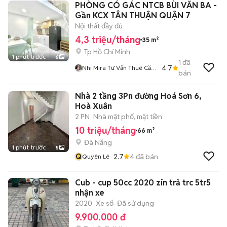
PHÒNG CÓ GÁC NTCB BÙI VĂN BA -
Gần KCX TÂN THUẬN QUẬN 7
Nội thất đầy đủ
4,3 triệu/tháng
35 m²
Tp Hồ Chí Minh
1 phút trước
6
1
đã
4.7
Nhi Mira Tư Vấn Thuê Căn
bán
Hộ
Nhà 2 tầng 3Pn đường Hoá Sơn 6,
Hoà Xuân
2 PN
Nhà mặt phố, mặt tiền
10 triệu/tháng
66 m²
Đà Nẵng
1 phút trước
5
Q
2.7
4
đã bán
Quyên Lê
Cub - cup 50cc 2020 zin trả trc 5tr5
nhận xe
2020
Xe số
Đã sử dụng
9.900.000 đ