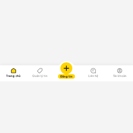
Trang chủ
Quản lý tin
Liên hệ
Tài khoản
Đăng tin
109.000 Bình chọn
Tải ứng dụng Chợ Tốt