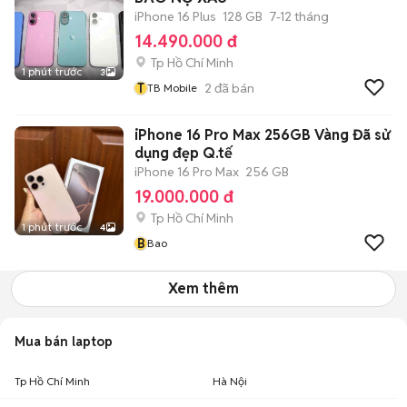
iPhone 16 Plus
128 GB
7-12 tháng
14.490.000 đ
Tp Hồ Chí Minh
1 phút trước
3
T
2
đã bán
TB Mobile
iPhone 16 Pro Max 256GB Vàng Đã sử
dụng đẹp Q.tế
iPhone 16 Pro Max
256 GB
19.000.000 đ
Tp Hồ Chí Minh
1 phút trước
4
B
Bao
Xem thêm
Mua bán laptop
Tp Hồ Chí Minh
Hà Nội