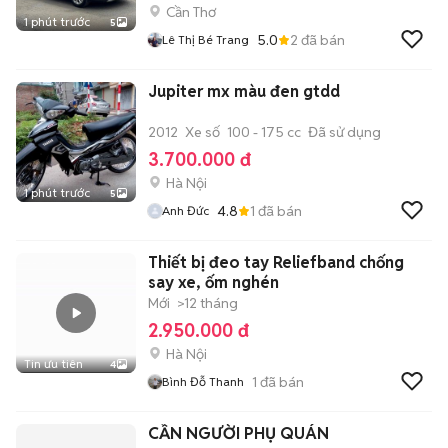
Cần Thơ
1 phút trước
5
5.0
2
đã bán
Lê Thị Bé Trang
Jupiter mx màu đen gtdd
2012
Xe số
100 - 175 cc
Đã sử dụng
3.700.000 đ
Hà Nội
1 phút trước
5
4.8
1
đã bán
Anh Đức
Thiết bị đeo tay Reliefband chống
say xe, ốm nghén
Mới
>12 tháng
2.950.000 đ
Hà Nội
Tin ưu tiên
4
1
đã bán
Bình Đỗ Thanh
CẦN NGƯỜI PHỤ QUÁN