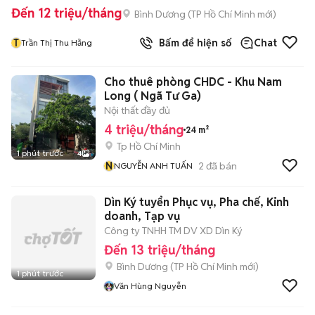
Đến 12 triệu/tháng
Bình Dương
(
TP Hồ Chí Minh
mới)
T
Bấm để hiện số
Chat
Trần Thị Thu Hằng
Cho thuê phòng CHDC - Khu Nam
Long ( Ngã Tư Ga)
Nội thất đầy đủ
4 triệu/tháng
24 m²
Tp Hồ Chí Minh
1 phút trước
4
N
2
đã bán
NGUYỄN ANH TUẤN
Dìn Ký tuyển Phục vụ, Pha chế, Kinh
doanh, Tạp vụ
Công ty TNHH TM DV XD Dìn Ký
Đến 13 triệu/tháng
Bình Dương
(
TP Hồ Chí Minh
mới)
1 phút trước
Văn Hùng Nguyễn