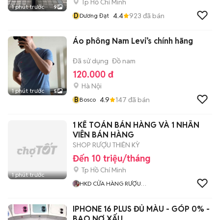
Tp Hồ Chí Minh
1 phút trước
9
D
4.4
923
đã bán
Dương Đạt
Áo phông Nam Levi’s chính hãng
Đã sử dụng
Đồ nam
120.000 đ
Hà Nội
1 phút trước
5
B
4.9
147
đã bán
Bosco
1 KẾ TOÁN BÁN HÀNG VÀ 1 NHÂN
VIÊN BÁN HÀNG
SHOP RƯỢU THIÊN KỲ
Đến 10 triệu/tháng
Tp Hồ Chí Minh
1 phút trước
HKD CỬA HÀNG RƯỢU
NGOẠI THIÊN KỲ
IPHONE 16 PLUS ĐỦ MÀU - GÓP 0% -
BAO NỢ XẤU