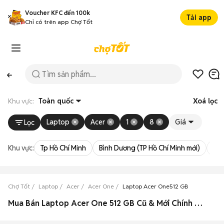
Voucher KFC đến 100k
Tải app
Chỉ có trên app Chợ Tốt
Khu vực:
Toàn quốc
Xoá lọc
Laptop
Acer
1
8
Giá
Lọc
Khu vực:
Tp Hồ Chí Minh
Bình Dương (TP Hồ Chí Minh mới)
Bà 
Chợ Tốt
Laptop
Acer
Acer One
Laptop Acer One512 GB
Mua Bán Laptop Acer One 512 GB Cũ & Mới Chính Hãng Giá Rẻ