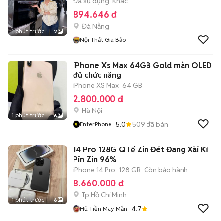
Đã sử dụng
Khác
894.646 đ
Đà Nẵng
1 phút trước
2
Nội Thất Gia Bảo
iPhone Xs Max 64GB Gold màn OLED
đủ chức năng
iPhone XS Max
64 GB
2.800.000 đ
Hà Nội
1 phút trước
6
5.0
509
đã bán
EnterPhone
14 Pro 128G QTế Zin Đét Đang Xài Kĩ
Pin Zin 96%
iPhone 14 Pro
128 GB
Còn bảo hành
8.660.000 đ
Tp Hồ Chí Minh
1 phút trước
6
4.7
Hủ Tiền May Mắn