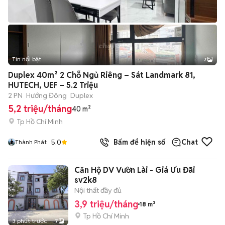
Tin nổi bật
7
+
2
Duplex 40m² 2 Chỗ Ngủ Riêng – Sát Landmark 81,
HUTECH, UEF – 5.2 Triệu
2 PN
Hướng Đông
Duplex
5,2 triệu/tháng
40 m²
Tp Hồ Chí Minh
5.0
Bấm để hiện số
Chat
Thành Phát
Căn Hộ DV Vườn Lài - Giá Ưu Đãi
sv2k8
Nội thất đầy đủ
3,9 triệu/tháng
18 m²
Tp Hồ Chí Minh
3 phút trước
7