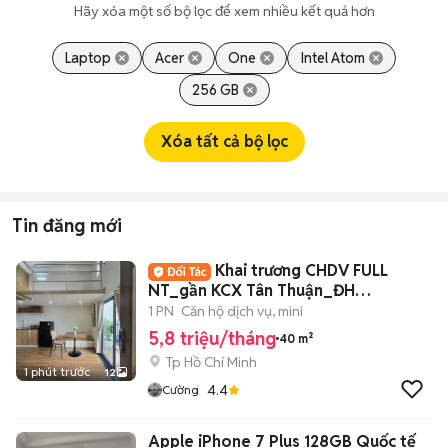
Hãy xóa một số bộ lọc để xem nhiều kết quả hơn
Laptop
Acer
One
Intel Atom
256 GB
Xóa tất cả bộ lọc
Tin đăng mới
Khai trương CHDV FULL
NT_gần KCX Tân Thuận_ĐH
UFM_KDC Nam Long New100%
1 PN
Căn hộ dịch vụ, mini
5,8 triệu/tháng
40 m²
Tp Hồ Chí Minh
1 phút trước
12
4.4
Cường
Apple iPhone 7 Plus 128GB Quốc tế