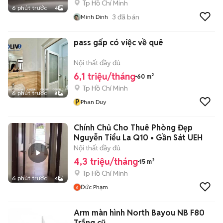
Tp Hồ Chí Minh
6 phút trước
4
3
đã bán
Minh Dinh
pass gấp có việc về quê
Nội thất đầy đủ
6,1 triệu/tháng
60 m²
Tp Hồ Chí Minh
6 phút trước
8
P
Phan Duy
Chính Chủ Cho Thuê Phòng Đẹp
Nguyễn Tiểu La Q10 • Gần Sát UEH
Nội thất đầy đủ
4,3 triệu/tháng
15 m²
Tp Hồ Chí Minh
6 phút trước
4
Đức Phạm
Arm màn hình North Bayou NB F80
Trắng cũ