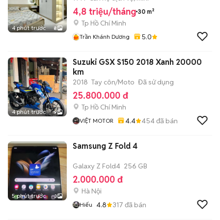
4,8 triệu/tháng
30 m²
Tp Hồ Chí Minh
4 phút trước
8
5.0
Trần Khánh Dương
Suzuki GSX S150 2018 Xanh 20000
km
2018
Tay côn/Moto
Đã sử dụng
25.800.000 đ
Tp Hồ Chí Minh
4 phút trước
9
4.4
454
đã bán
VIỆT MOTOR
Samsung Z Fold 4
Galaxy Z Fold4
256 GB
2.000.000 đ
Hà Nội
5 phút trước
3
4.8
317
đã bán
Hiếu