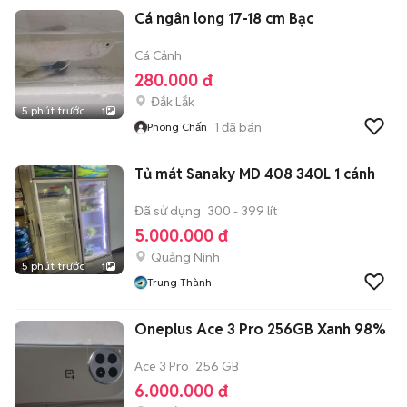
Cá ngân long 17-18 cm Bạc
Cá Cảnh
280.000 đ
Đắk Lắk
5 phút trước
1
1
đã bán
Phong Chấn
Tủ mát Sanaky MD 408 340L 1 cánh
Đã sử dụng
300 - 399 lít
5.000.000 đ
Quảng Ninh
5 phút trước
1
Trung Thành
Oneplus Ace 3 Pro 256GB Xanh 98%
Ace 3 Pro
256 GB
6.000.000 đ