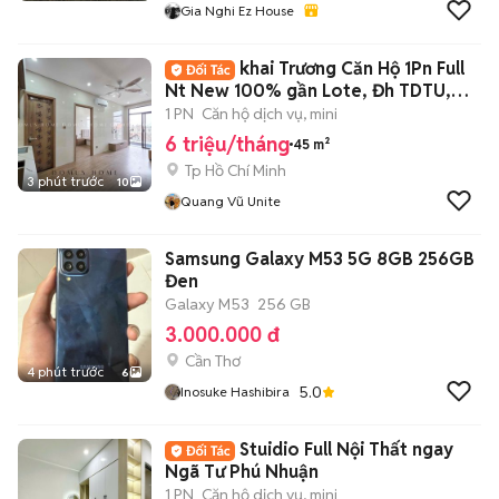
Gia Nghi Ez House
khai Trương Căn Hộ 1Pn Full
Nt New 100% gần Lote, Đh TDTU,
Rmit, UFM
1 PN
Căn hộ dịch vụ, mini
6 triệu/tháng
45 m²
Tp Hồ Chí Minh
3 phút trước
10
Quang Vũ Unite
Samsung Galaxy M53 5G 8GB 256GB
Đen
Galaxy M53
256 GB
3.000.000 đ
Cần Thơ
4 phút trước
6
5.0
Inosuke Hashibira
Stuidio Full Nội Thất ngay
Ngã Tư Phú Nhuận
1 PN
Căn hộ dịch vụ, mini