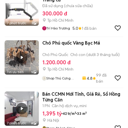
Đã sử dụng (chưa sửa chữa)
300.000 đ
Tp Hồ Chí Minh
7 phút trước
3
5.0
1
đã bán
Trí Hào Trương
Chó Phú quốc Vàng Bạc Má
Chó Phú Quốc
Chó con (dưới 3 tháng tuổi)
1.200.000 đ
Tp Hồ Chí Minh
Tin ưu tiên
5
99
đã
4.8
Shop Thú Cưng
bán
PenTa
Bán CCMN Mới Tinh, Giá Rẻ, Sổ Hồng
Từng Căn
1 PN
Căn hộ dịch vụ, mini
1,395 tỷ
42 tr/m²
33 m²
Hà Nội
7 phút trước
8