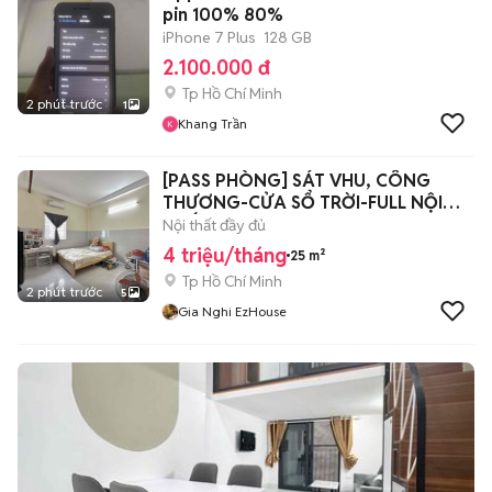
pin 100% 80%
iPhone 7 Plus
128 GB
2.100.000 đ
Tp Hồ Chí Minh
2 phút trước
1
Khang Trần
[PASS PHÒNG] SÁT VHU, CÔNG
THƯƠNG-CỬA SỔ TRỜI-FULL NỘI
THẤT
Nội thất đầy đủ
4 triệu/tháng
25 m²
Tp Hồ Chí Minh
2 phút trước
5
Gia Nghi EzHouse