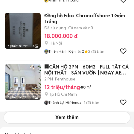
P
Phạm Thành Công
Đồng hồ Edox Chronoffshore 1 Gốm
Trắng
Đã sử dụng
Cả nam và nữ
18.000.000 đ
Hà Nội
7 phút trước
6
5.0
3
đã bán
Thiên Hành Kiện
🏢CĂN HỘ 2PN - 60M2 - FULL TẤT CẢ
NỘI THẤT - SÂN VƯỜN | NGAY AEON
BTAN
2 PN
Penthouse
12 triệu/tháng
80 m²
Tp Hồ Chí Minh
7 phút trước
12
1
đã bán
Thành Lợi Hifriendz
Xem thêm