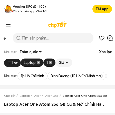
Voucher KFC đến 100k
Tải app
Chỉ có trên app Chợ Tốt
Khu vực:
Toàn quốc
Xoá lọc
Laptop
1
Giá
Lọc
Khu vực:
Tp Hồ Chí Minh
Bình Dương (TP Hồ Chí Minh mới)
Bà 
Chợ Tốt
Laptop
Acer
Acer One
Laptop Acer One Atom 256 GB
Laptop Acer One Atom 256 GB Cũ & Mới Chính Hãng Giá Rẻ