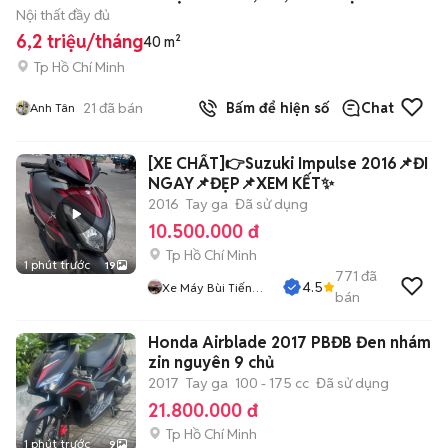
Nội thất đầy đủ
6,2 triệu/tháng
40 m²
Tp Hồ Chí Minh
21
đã bán
Bấm để hiện số
Chat
Anh Tân
[XE CHẤT]👉Suzuki Impulse 2016📌ĐI
NGAY📌ĐẸP📌XEM KẾT✨
2016
Tay ga
Đã sử dụng
10.500.000 đ
Tp Hồ Chí Minh
1 phút trước
19
771
đã
4.5
Xe Máy Bùi Tiến
bán
Dũng
Honda Airblade 2017 PBĐB Đen nhám
zin nguyên 9 chủ
2017
Tay ga
100 - 175 cc
Đã sử dụng
21.800.000 đ
Tp Hồ Chí Minh
1 phút trước
9