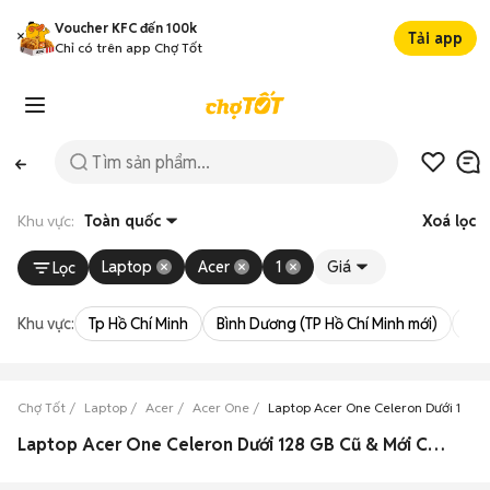
Voucher KFC đến 100k
Tải app
Chỉ có trên app Chợ Tốt
Khu vực:
Toàn quốc
Xoá lọc
Laptop
Acer
1
Giá
Lọc
Khu vực:
Tp Hồ Chí Minh
Bình Dương (TP Hồ Chí Minh mới)
Bà 
Chợ Tốt
Laptop
Acer
Acer One
Laptop Acer One Celeron Dưới 128 
Laptop Acer One Celeron Dưới 128 GB Cũ & Mới Chính Hãng Giá Rẻ