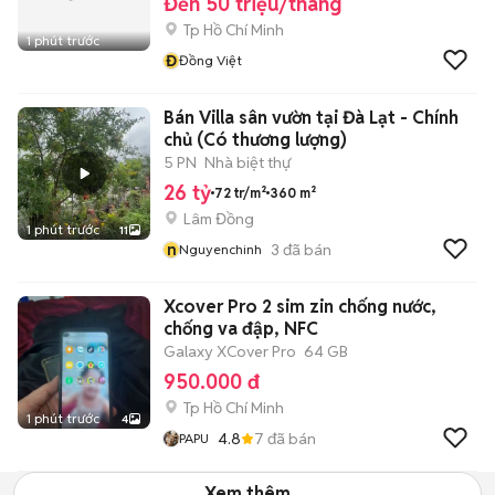
Đến 50 triệu/tháng
Tp Hồ Chí Minh
1 phút trước
Đ
Đồng Việt
Bán Villa sân vườn tại Đà Lạt - Chính
chủ (Có thương lượng)
5 PN
Nhà biệt thự
26 tỷ
72 tr/m²
360 m²
Lâm Đồng
1 phút trước
11
n
3
đã bán
Nguyenchinh
Xcover Pro 2 sim zin chống nước,
chống va đập, NFC
Galaxy XCover Pro
64 GB
950.000 đ
Tp Hồ Chí Minh
1 phút trước
4
4.8
7
đã bán
PAPU
Xem thêm