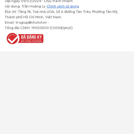
cấp ngày 09/07/2024 - Chịu trách nhiệm
nội dung: Trần Hoàng Ly.
Chính sách sử dụng
Địa chỉ: Tầng 18, Toà nhà UOA, Số 6 đường Tân Trào, Phường Tân Mỹ,
Thành phố Hồ Chí Minh, Việt Nam;
Email: trogiup@chotot.vn -
Bất động
Xe cộ
Thú cưng
Đồ gia
Giải trí, Thể
Tổng đài CSKH: 19003003 (1.000đ/phút)
sản
dụng, nội
thao, Sở
thất, cây
thích
cảnh
Việc làm
Đồ điện tử
Tủ lạnh, máy
Đồ dùng văn
Thời trang,
lạnh, máy
phòng,
Đồ dùng cá
giặt
công nông
nhân
nghiệp
Về trang chủ