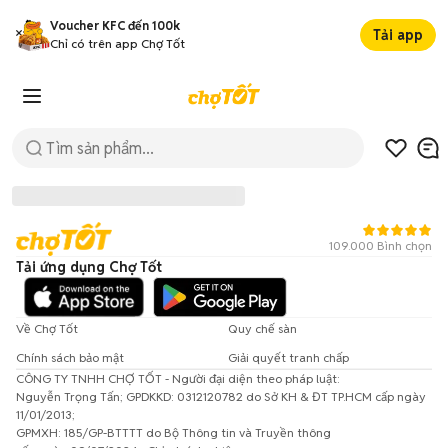
Voucher KFC đến 100k
Tải app
Chỉ có trên app Chợ Tốt
109.000 Bình chọn
Tải ứng dụng Chợ Tốt
Về Chợ Tốt
Quy chế sàn
Chính sách bảo mật
Giải quyết tranh chấp
CÔNG TY TNHH CHỢ TỐT - Người đại diện theo pháp luật:
Đã có lỗi xảy ra!
Nguyễn Trọng Tấn; GPDKKD: 0312120782 do Sở KH & ĐT TP.HCM cấp ngày
11/01/2013;
Vui lòng thử lại sau.
GPMXH: 185/GP-BTTTT do Bộ Thông tin và Truyền thông