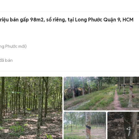
riệu bán gấp 98m2, sổ riêng, tại Long Phước Quận 9, HCM
ong Phước
mới)
đã bán
+
2