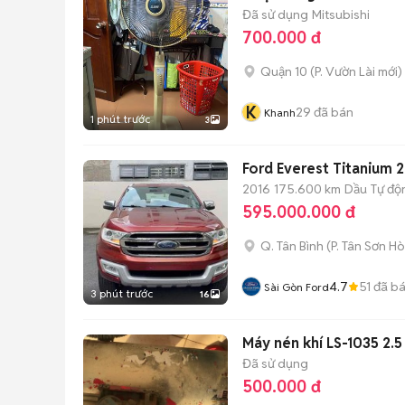
Đã sử dụng
Mitsubishi
700.000 đ
Quận 10
(
P. Vườn Lài
mới)
K
29
đã bán
Khanh
1 phút trước
3
Ford Everest Titanium 2
2016
175.600 km
Dầu
Tự độ
595.000.000 đ
Q. Tân Bình
(
P. Tân Sơn Ho
4.7
51
đã b
Sài Gòn Ford
3 phút trước
16
Máy nén khí LS-1035 2.
Đã sử dụng
500.000 đ