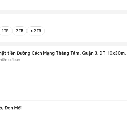
1 TB
2 TB
> 2 TB
mặt tiền Đường Cách Mạng Tháng Tám, Quận 3. DT: 10x30m.
hiện cơ bản
ỏ, Đen Mới