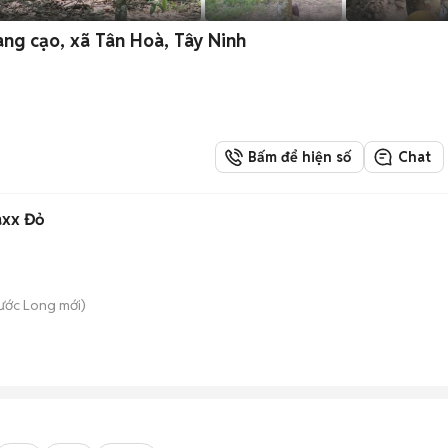
ng cạo, xã Tân Hoà, Tây Ninh
Bấm để hiện số
Chat
axx Đỏ
hước Long
mới)