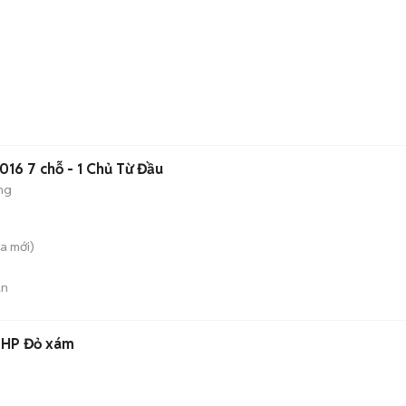
016 7 chỗ - 1 Chủ Từ Đầu
ng
̀a
mới)
án
5 HP Đỏ xám