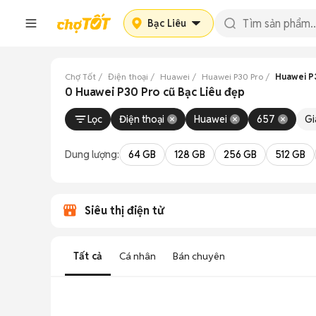
Bạc Liêu
Chợ Tốt
Điện thoại
Huawei
Huawei P30 Pro
Huawei P3
0 Huawei P30 Pro cũ Bạc Liêu đẹp
Lọc
Điện thoại
Huawei
657
Gi
Dung lượng:
64 GB
128 GB
256 GB
512 GB
Siêu thị điện tử
Tất cả
Cá nhân
Bán chuyên