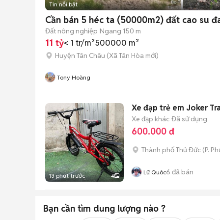
Tin nổi bật
Cần bán 5 héc ta (50000m2) đất cao su đa
Đất nông nghiệp
Ngang 150 m
11 tỷ
< 1 tr/m²
500000 m²
Huyện Tân Châu
(
Xã Tân Hòa
mới)
Tony Hoàng
Xe đạp trẻ em Joker Tr
Xe đạp khác
Đã sử dụng
600.000 đ
Thành phố Thủ Đức
(
P. P
6
đã bán
Lữ Quôc
13 phút trước
4
Bạn cần tìm
dung lượng
nào ?