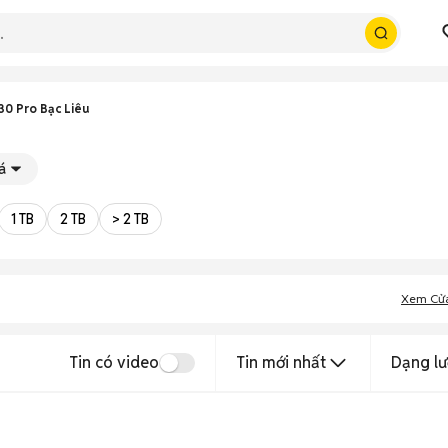
0 Pro Bạc Liêu
á
1 TB
2 TB
> 2 TB
Xem Cử
Tin có video
Tin mới nhất
Dạng lư