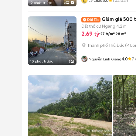
L
5.0
1
đã bán
Lê Châu
9 phút trước
3
Giảm giá 500 t
Đất thổ cư
Ngang 4,2 m
2,69 tỷ
27 tr/m²
98 m²
Thành phố Thủ Đức
(
P. L
4.0
7
Nguyễn Linh Giang
10 phút trước
3