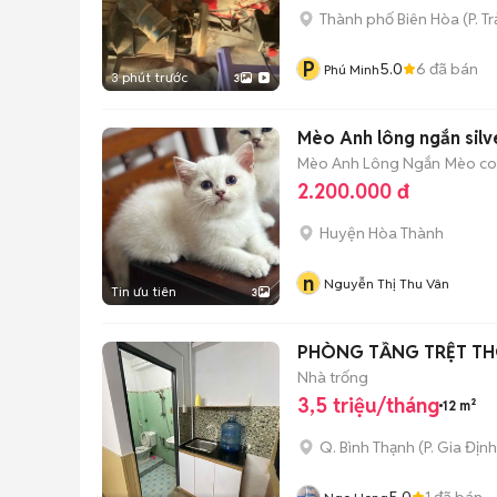
Thành phố Biên Hòa
(
P. T
P
5.0
6
đã bán
Phú Minh
3 phút trước
3
Mèo Anh lông ngắn silv
Mèo Anh Lông Ngắn
Mèo con
2.200.000 đ
Huyện Hòa Thành
n
Nguyễn Thị Thu Vân
Tin ưu tiên
3
PHÒNG TẦNG TRỆT T
Nhà trống
3,5 triệu/tháng
12 m²
Q. Bình Thạnh
(
P. Gia Định
5.0
1
đã bán