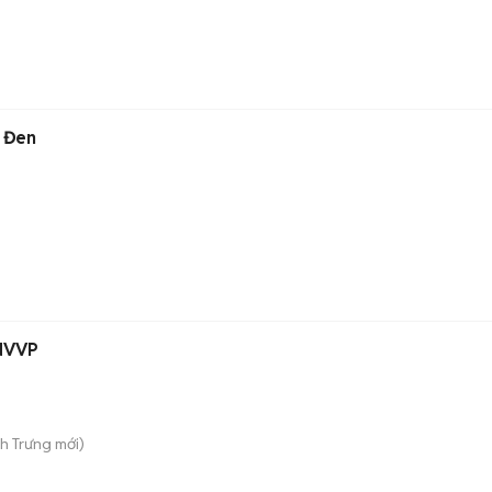
 Đen
 NVVP
nh Trưng
mới)