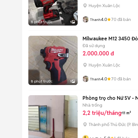
Huyện Xuân Lộc
4.0
70
đã bán
Thanh
8 phút trước
1
Milwaukee M12 3450 Đỏ
Đã sử dụng
2.000.000 đ
Huyện Xuân Lộc
4.0
70
đã bán
Thanh
8 phút trước
1
Phòng trọ cho Nứ SV -
Nhà trống
2,2 triệu/tháng
11 m²
Thành phố Thủ Đức
(
P. Bì