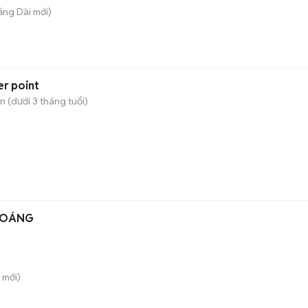
rảng Dài
mới)
er point
 (dưới 3 tháng tuổi)
HOÁNG
mới)