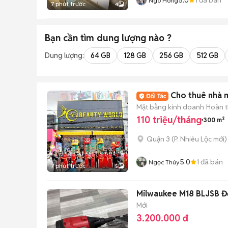
Ngo Hong
7 phút trước
4
Bạn cần tìm
dung lượng
nào ?
Dung lượng:
64 GB
128 GB
256 GB
512 GB
Cho thuê nhà 
Mặt bằng kinh doanh
Hoàn t
110 triệu/tháng
300 m²
Quận 3
(
P. Nhiêu Lộc
mới)
5.0
1
đã bán
Ngọc Thúy
7 phút trước
5
Milwaukee M18 BLJSB Đ
Mới
3.200.000 đ