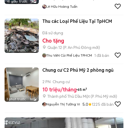
41 giây trước
4
Lê Hữu Hoàng Tuấn
Thu các Loại Phế Liệu Tại TpHCM
Đã sử dụng
Cho tặng
Quận 12
(
P. An Phú Đông
mới)
1 phút trước
5
1
đã bán
Thu VáN Củi Phế Liệu TPHCM
Chung cư C2 Phú Mỹ 2 phòng ngủ
2 PN
Chung cư
10 triệu/tháng
65 m²
Thành phố Thủ Dầu Một
(
P. Phú Mỹ
mới)
1 phút trước
10
5.0
1225
đã bán
Nguyễn Thị Tường Vi