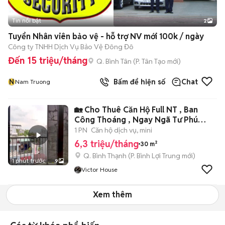
Tin nổi bật
2
Tuyển Nhân viên bảo vệ - hỗ trợ NV mới 100k / ngày
Công ty TNHH Dịch Vụ Bảo Vệ Đông Đô
Đến 15 triệu/tháng
Q. Bình Tân
(
P. Tân Tạo
mới)
N
Bấm để hiện số
Chat
Nam Truong
🏡 Cho Thuê Căn Hộ Full NT , Ban
Công Thoáng , Ngay Ngã Tư Phú
Nhuận 🌹
1 PN
Căn hộ dịch vụ, mini
6,3 triệu/tháng
30 m²
Q. Bình Thạnh
(
P. Bình Lợi Trung
mới)
1 phút trước
9
Victor House
Xem thêm