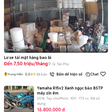
Tin nổi bật
1
Lơ xe tải mặt hàng bao bì
Đến 7,50 triệu/tháng
Q. Tân Phú
T
5.0
9
đã bán
Bấm để hiện số
Chat
Trung Hiền
Yamaha R15v2 Xanh ngọc bảo BSTP
máy zin êm
2016
Tay côn/Moto
100 - 175 cc
Đã sử
dụng
16.800.000 đ