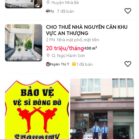
Huyện Nhà Bè
1 phút trước
1
7
đã bán
Ty
CHO THUÊ NHÀ NGUYÊN CĂN KHU
VỰC AN THƯỢNG
2 PN
Nhà mặt phố, mặt tiền
20 triệu/tháng
100 m²
Q. Ngũ Hành Sơn
1 phút trước
12
1
đã bán
Ngân Thị Ý