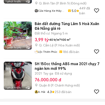
1 phút trước
5
Q. Bình Tân
(
P. Bình Trị Đông
mới)
449
đã
5.0
Cửa Hàng Xe Máy
bán
Gia Kiệt
Bán đất đường Tùng Lâm 5 Hoà Xuân
Đà Nẵng giá rẻ
Đất thổ cư
Ngang 5 m
3,99 tỷ
40 tr/m²
100 m²
Q. Cẩm Lệ
(
P. Hòa Xuân
mới)
1 phút trước
3
186
đã bán
Lộc Thiên Phúc
SH 150cc thắng ABS mua 2021 chạy 7
ngàn km mới 99%
2021
Tay ga
Đã sử dụng
76.000.000 đ
Quận 8
(
P. Chánh Hưng
mới)
1 phút trước
6
A
4.3
253
đã bán
A. Hải