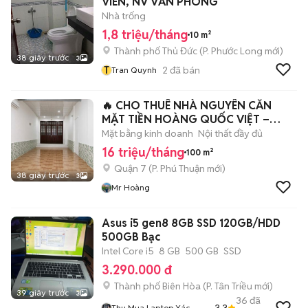
VIÊN, NV VĂN PHÒNG
Nhà trống
1,8 triệu/tháng
10 m²
Thành phố Thủ Đức
(
P. Phước Long
mới)
38 giây trước
3
T
2
đã bán
Tran Quynh
🔥 CHO THUÊ NHÀ NGUYÊN CĂN
MẶT TIỀN HOÀNG QUỐC VIỆT –
QUẬN 7
Mặt bằng kinh doanh
Nội thất đầy đủ
16 triệu/tháng
100 m²
Quận 7
(
P. Phú Thuận
mới)
38 giây trước
3
Mr Hoàng
Asus i5 gen8 8GB SSD 120GB/HDD
500GB Bạc
Intel Core i5
8 GB
500 GB
SSD
3.290.000 đ
Thành phố Biên Hòa
(
P. Tân Triều
mới)
39 giây trước
3
36
đã
3.3
Thu Mua Laptop Xác