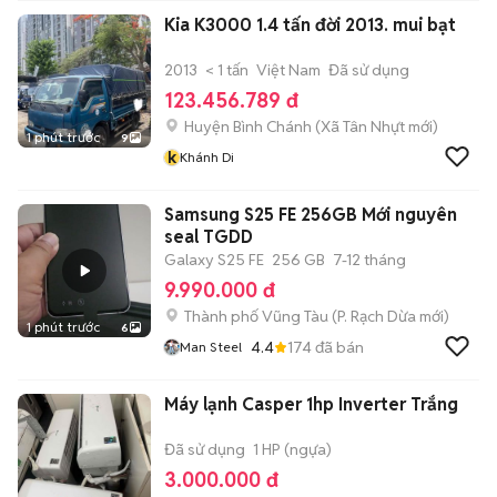
Cung Cấp Đồ Điện Gia
Kia K3000 1.4 tấn đời 2013. mui bạt
Dụng Giá Re
2013
< 1 tấn
Việt Nam
Đã sử dụng
123.456.789 đ
Huyện Bình Chánh
(
Xã Tân Nhựt
mới)
1 phút trước
9
k
Khánh Di
Samsung S25 FE 256GB Mới nguyên
seal TGDD
Galaxy S25 FE
256 GB
7-12 tháng
9.990.000 đ
Thành phố Vũng Tàu
(
P. Rạch Dừa
mới)
1 phút trước
6
4.4
174
đã bán
Man Steel
Máy lạnh Casper 1hp Inverter Trắng
Đã sử dụng
1 HP (ngựa)
3.000.000 đ