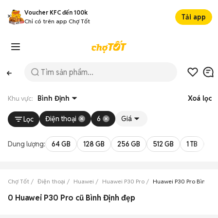
Voucher KFC đến 100k
Tải app
Chỉ có trên app Chợ Tốt
Khu vực:
Bình Định
Xoá lọc
Điện thoại
6
Giá
Lọc
Dung lượng:
64 GB
128 GB
256 GB
512 GB
1 TB
2 
Chợ Tốt
Điện thoại
Huawei
Huawei P30 Pro
Huawei P30 Pro Bình Đị
0 Huawei P30 Pro cũ Bình Định đẹp