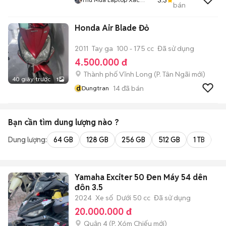
bán
Laptop Pc Toàn Quốc
Honda Air Blade Đỏ
2011
Tay ga
100 - 175 cc
Đã sử dụng
4.500.000 đ
Thành phố Vĩnh Long
(
P. Tân Ngãi
mới)
40 giây trước
1
d
14
đã bán
Dungtran
Bạn cần tìm
dung lượng
nào ?
Dung lượng:
64 GB
128 GB
256 GB
512 GB
1 TB
2 
Yamaha Exciter 50 Đen Máy 54 dên
đôn 3.5
2024
Xe số
Dưới 50 cc
Đã sử dụng
20.000.000 đ
Quận 4
(
P. Xóm Chiếu
mới)