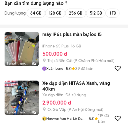
Bạn cần tìm
dung lượng
nào ?
Dung lượng:
64 GB
128 GB
256 GB
512 GB
1 TB
2 
máy IP6s plus màn bự ios 15
iPhone 6S Plus
16 GB
500.000 đ
Thị xã Bến Cát
(
P. Chánh Phú Hòa
mới)
1 phút trước
3
5.0
39
đã bán
Xuân Long
Xe đạp điện HITASA Xanh, vàng
40km
Xe đạp điện
Đã sử dụng
2.900.000 đ
Q. Gò Vấp
(
P. An Hội Đông
mới)
1 phút trước
4
119
đã
n
5.0
Nguyen Van Hai Lê Đuc
bán
Thọ Go Vap Chuyên