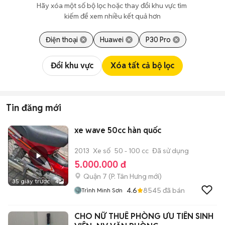
Hãy xóa một số bộ lọc hoặc thay đổi khu vực tìm 
kiếm để xem nhiều kết quả hơn
Điện thoại
Huawei
P30 Pro
Đổi khu vực
Xóa tất cả bộ lọc
Tin đăng mới
xe wave 50cc hàn quốc
2013
Xe số
50 - 100 cc
Đã sử dụng
5.000.000 đ
Quận 7
(
P. Tân Hưng
mới)
35 giây trước
4
4.6
8545
đã bán
Trình Minh Sơn
CHO NỮ THUÊ PHÒNG ƯU TIÊN SINH