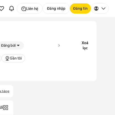
Đăng nhập
Đăng tin
Liên hệ
Xoá
Đăng bởi
lọc
Gần tôi
a hàng
ới