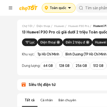
Toàn quốc
Chợ Tốt
Điện thoại
Huawei
Huawei P30 Pro
Huawei P3
13 Huawei P30 Pro cũ giá dưới 2 triệu Toàn quố
Lọc
Điện thoại
Đến 2 triệu đ
Huawei
Khu vực:
Tp Hồ Chí Minh
Bình Dương (TP Hồ Chí Minh
Dung lượng:
64 GB
128 GB
256 GB
512 GB
Siêu thị điện tử
Tất cả
Cá nhân
Bán chuyên