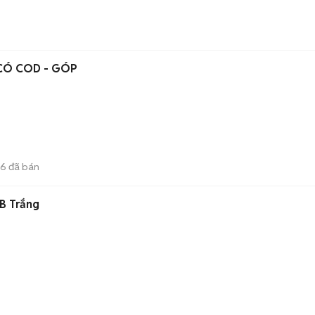
 CÓ COD - GÓP
26
đã bán
B Trắng