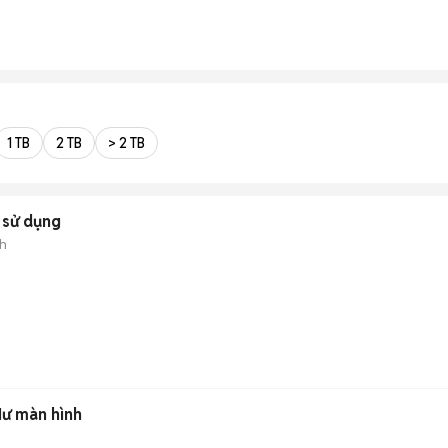
1 TB
2 TB
> 2 TB
 sử dụng
h
Hư màn hình