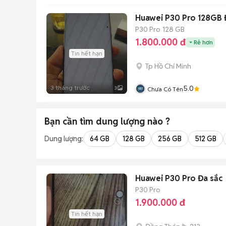
Huawei P30 Pro 128GB 
P30 Pro
128 GB
1.800.000 đ
Rẻ hơn
Tin hết hạn
Tp Hồ Chí Minh
3 tháng trước
5.0
3
Chưa Có Tên
Bạn cần tìm
dung lượng
nào ?
Dung lượng:
64 GB
128 GB
256 GB
512 GB
Huawei P30 Pro Đa sắc
P30 Pro
1.900.000 đ
Tin hết hạn