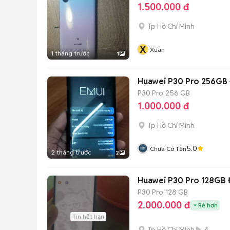
1.500.000 đ
Tp Hồ Chí Minh
X
Xuan
1 tháng trước
1
Huawei P30 Pro 256GB
P30 Pro
256 GB
1.000.000 đ
Tp Hồ Chí Minh
5.0
Chưa Có Tên
2 tháng trước
2
Huawei P30 Pro 128GB
P30 Pro
128 GB
2.000.000 đ
Rẻ hơn
Tin hết hạn
Tp Hồ Chí Minh
4