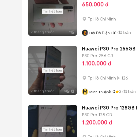
650.000 đ
Tin hết hạn
Tp Hồ Chí Minh
2 tháng trước
1
đã bán
2
Hội Đồ Điện Tử
Huawei P30 Pro 256GB 
P30 Pro
256 GB
1.100.000 đ
Tin hết hạn
Tp Hồ Chí Minh
126
M
2 tháng trước
5.0
3
đã bán
5
Minh Thuận
Huawei P30 Pro 128GB
P30 Pro
128 GB
1.200.000 đ
Tin hết hạn
Tp Hồ Chí Minh