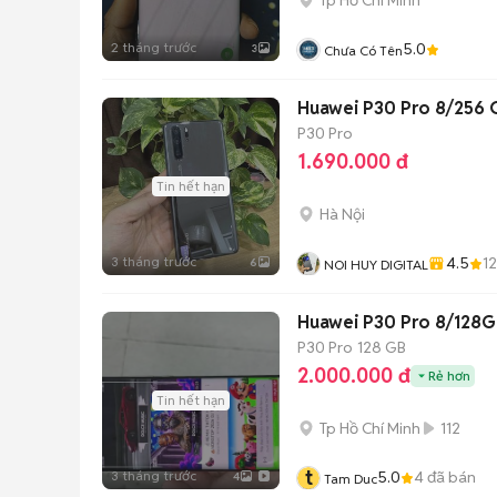
2 tháng trước
5.0
3
Chưa Có Tên
Huawei P30 Pro 8/256
P30 Pro
1.690.000 đ
Tin hết hạn
Hà Nội
3 tháng trước
4.5
1
6
NOI HUY DIGITAL
Huawei P30 Pro 8/128G
P30 Pro
128 GB
2.000.000 đ
Rẻ hơn
Tin hết hạn
Tp Hồ Chí Minh
112
t
3 tháng trước
5.0
4
đã bán
4
Tam Duc