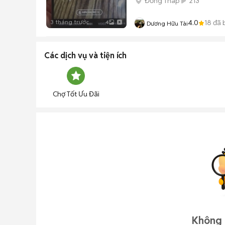
Đồng Tháp
213
3 tháng trước
4.0
18
đã 
4
Dương Hữu Tài
Các dịch vụ và tiện ích
Chợ Tốt Ưu Đãi
Không 