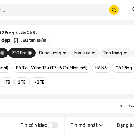
0 Pro giá dưới 2 triệu
c đẹp
Lưu tìm kiếm
P30 Pro
Dung lượng
Màu sắc
Tình trạng
 mới)
Bà Rịa - Vũng Tàu (TP Hồ Chí Minh mới)
Hà Nội
Đà Nẵng
1 TB
2 TB
> 2 TB
Xem Cử
Tin có video
Tin mới nhất
Dạng lư