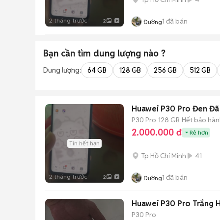
2 tháng trước
1
đã bán
2
Đường
Bạn cần tìm
dung lượng
nào ?
Dung lượng:
64 GB
128 GB
256 GB
512 GB
Huawei P30 Pro Đen Đã
P30 Pro
128 GB
Hết bảo hàn
2.000.000 đ
Rẻ hơn
Tin hết hạn
Tp Hồ Chí Minh
41
2 tháng trước
1
đã bán
2
Đường
Huawei P30 Pro Trắng 
P30 Pro