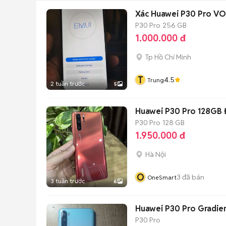
Xác Huawei P30 Pro V
P30 Pro
256 GB
1.000.000 đ
Tp Hồ Chí Minh
T
4.5
Trung
2 tuần trước
5
Huawei P30 Pro 128GB
P30 Pro
128 GB
1.950.000 đ
Hà Nội
O
3
đã bán
OneSmart
3 tuần trước
6
Huawei P30 Pro Gradien
P30 Pro