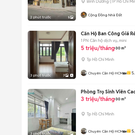
Bình Dương
(
TP Hồ Chí Mi
Cộng Đồng Nhà Đất
2 phút trước
5
Căn Hộ Ban Công Giá Rẻ
1 PN
Căn hộ dịch vụ, mini
5 triệu/tháng
30 m²
Tp Hồ Chí Minh
5
Chuyên Căn Hộ HCM🏡
3 phút trước
7
Phòng Trọ Sinh Viên Cao
3 triệu/tháng
30 m²
Tp Hồ Chí Minh
5
Chuyên Căn Hộ HCM🏡
3 phút trước
11