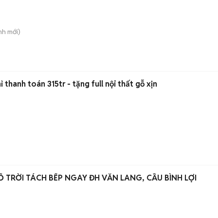
nh
mới)
thanh toán 315tr - tặng full nội thất gỗ xịn
 TRỜI TÁCH BẾP NGAY ĐH VĂN LANG, CẦU BÌNH LỢI