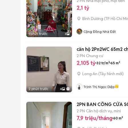
2 PN
Nhà mặt phố, mặt tiền
2,1 tỷ
Bình Dương
(
TP Hồ Chí Mi
Cộng Đồng Nhà Đất
1 phút trước
3
căn hộ 2Pn2WC 65m2 chỉ 
2 PN
Chung cư
2,105 tỷ
32 tr/m²
65 m²
Long An
(
Tây Ninh
mới)
Trịnh Thị Ngọc Diệp
2 phút trước
4
2PN BAN CÔNG CỬA SỔ
2 PN
Căn hộ dịch vụ, mini
7,9 triệu/tháng
60 m²