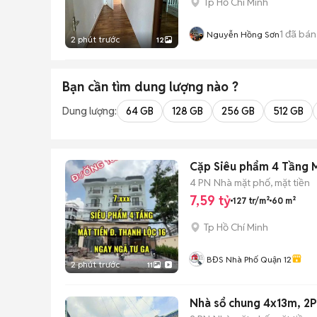
Tp Hồ Chí Minh
1
đã bán
Nguyễn Hồng Sơn
2 phút trước
12
Bạn cần tìm
dung lượng
nào ?
Dung lượng:
64 GB
128 GB
256 GB
512 GB
Cặp Siêu phẩm 4 Tầng M
4 PN
Nhà mặt phố, mặt tiền
7,59 tỷ
127 tr/m²
60 m²
Tp Hồ Chí Minh
BĐS Nhà Phố Quận 12
2 phút trước
11
Nhà sổ chung 4x13m, 2P