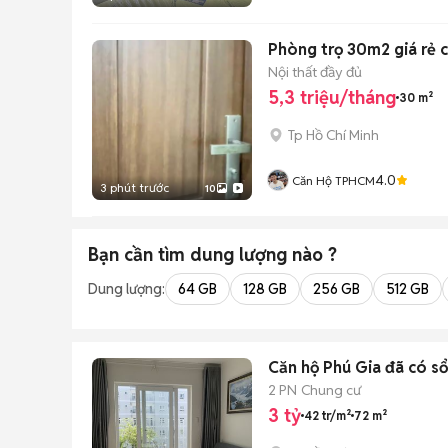
Nội thất đầy đủ
5,3 triệu/tháng
30 m²
Tp Hồ Chí Minh
4.0
Căn Hộ TPHCM
3 phút trước
10
Bạn cần tìm
dung lượng
nào ?
Dung lượng:
64 GB
128 GB
256 GB
512 GB
Căn hộ Phú Gia đã có s
2 PN
Chung cư
3 tỷ
42 tr/m²
72 m²