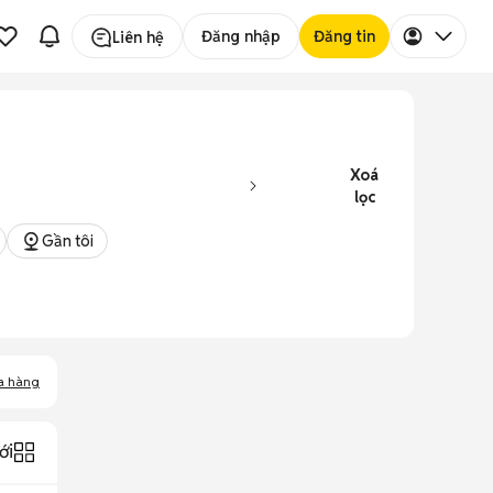
Đăng nhập
Đăng tin
Liên hệ
Xoá
lọc
Gần tôi
a hàng
ới