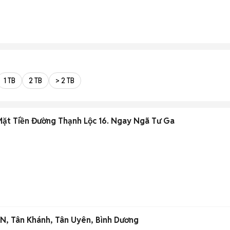
1 TB
2 TB
> 2 TB
ặt Tiền Đường Thạnh Lộc 16. Ngay Ngã Tư Ga
N, Tân Khánh, Tân Uyên, Bình Dương