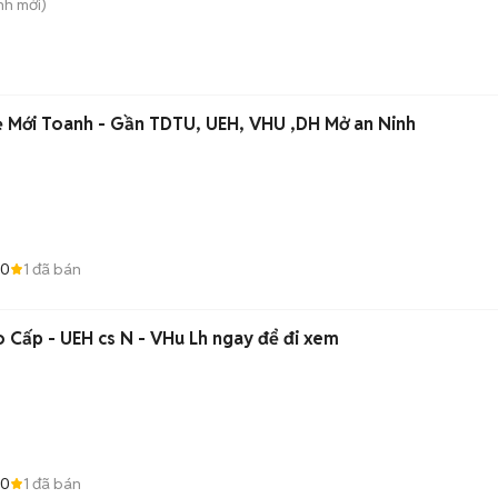
nh
mới)
 Mới Toanh - Gần TDTU, UEH, VHU ,DH Mở an Ninh
.0
1
đã bán
 Cấp - UEH cs N - VHu Lh ngay để đi xem
.0
1
đã bán