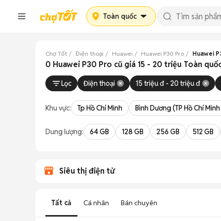
Toàn quốc
Chợ Tốt
Điện thoại
Huawei
Huawei P30 Pro
Huawei P30
0 Huawei P30 Pro cũ giá 15 - 20 triệu Toàn quố
Lọc
Điện thoại
15 triệu đ - 20 triệu đ
Khu vực:
Tp Hồ Chí Minh
Bình Dương (TP Hồ Chí Minh
Dung lượng:
64 GB
128 GB
256 GB
512 GB
Siêu thị điện tử
Tất cả
Cá nhân
Bán chuyên