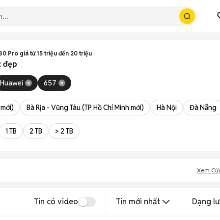
 Pro giá từ 15 triệu đến 20 triệu
c đẹp
Huawei
657
 mới)
Bà Rịa - Vũng Tàu (TP Hồ Chí Minh mới)
Hà Nội
Đà Nẵng
1 TB
2 TB
> 2 TB
Xem Cử
Tin có video
Tin mới nhất
Dạng lư