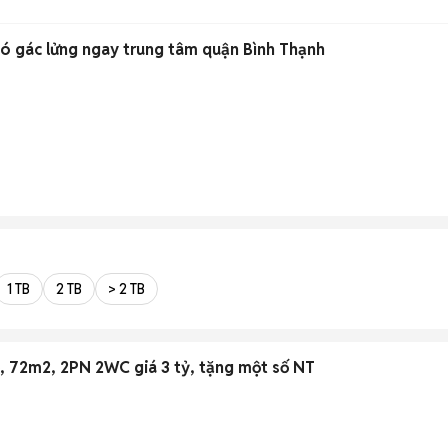
Phòng trọ 30m2 giá rẻ có gác lửng ngay trung tâm quận Bình Thạnh
1 TB
2 TB
> 2 TB
ổ, 72m2, 2PN 2WC giá 3 tỷ, tặng một số NT