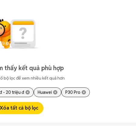
m thấy kết quả phù hợp
ố bộ lọc để xem nhiều kết quả hơn
 đ - 20 triệu đ
Huawei
P30 Pro
Xóa tất cả bộ lọc