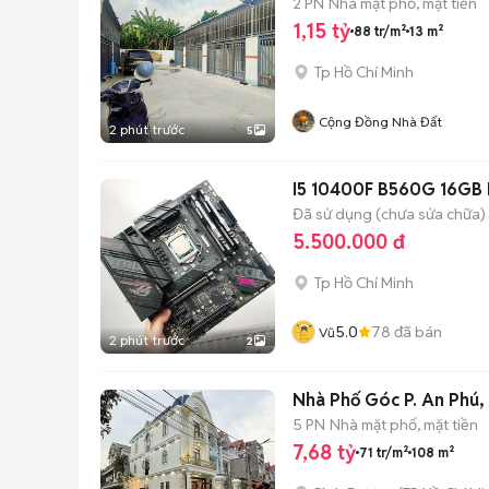
2 PN
Nhà mặt phố, mặt tiền
1,15 tỷ
88 tr/m²
13 m²
Tp Hồ Chí Minh
Cộng Đồng Nhà Đất
2 phút trước
5
I5 10400F B560G 16GB 
Đã sử dụng (chưa sửa chữa)
5.500.000 đ
Tp Hồ Chí Minh
5.0
78
đã bán
Vũ
2 phút trước
2
Nhà Phố Góc P. An Phú, 
5 PN
Nhà mặt phố, mặt tiền
7,68 tỷ
71 tr/m²
108 m²