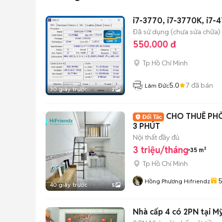
i7-3770, i7-3770K, i7-
Đã sử dụng (chưa sửa chữa)
550.000 đ
Tp Hồ Chí Minh
5.0
7
đã bán
Lâm Đức
30 giây trước
2
CHO THUÊ PHÒ
3 PHÚT
Nội thất đầy đủ
3 triệu/tháng
35 m²
Tp Hồ Chí Minh
5
Hồng Phương Hifriendz
40 giây trước
5
Nhà cấp 4 có 2PN tại Mỹ