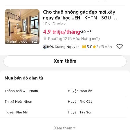
Cũ Mới
Cho thuê phòng gác đẹp mới xây
ngay đại học UEH - KHTN - SGU -
HUFLIT
1 PN
Duplex
4,9 triệu/tháng
30 m²
Phường 12
(
P. Hòa Hưng
mới)
3 phút trước
5
5.0
2
đã bán
BĐS Duong Nguyen
Xem thêm
Mua bán đồ điện tử
Thành phố Qui Nhơn
Huyện Hoài Ân
Thị xã Hoài Nhơn
Huyện Phù Cát
Huyện Phù Mỹ
Huyện Tây Sơn
Xem thêm