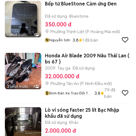
Bếp từ BlueStone Cảm ứng Đen
Đã sử dụng
Bluestone
350.000 đ
Phường Thịnh Liệt
(
P. Hoàng Mai
mới)
1 phút trước
1
N
3.8
1
đã bán
Nguyễn Sơn
Honda Air Blade 2009 Nâu Thái Lan (
bs 67 )
2009
Tay ga
Đã sử dụng
32.000.000 đ
Phường Tân An
(
P. Ninh Kiều
mới)
2 phút trước
7
79
đã
B
3.8
Bình Bán Xe Trao Đổi Tại
bán
Nhà
Lò vi sóng Faster 25 lít Bạc Nhập
khẩu đã sử dụng
Đã sử dụng
Khác
2.000.000 đ