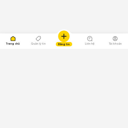
Trang chủ
Quản lý tin
Liên hệ
Tài khoản
Đăng tin
109.000 Bình chọn
Tải ứng dụng Chợ Tốt
Về Chợ Tốt
Quy chế sàn
Chính sách bảo mật
Giải quyết tranh chấp
CÔNG TY TNHH CHỢ TỐT - Người đại diện theo pháp luật: