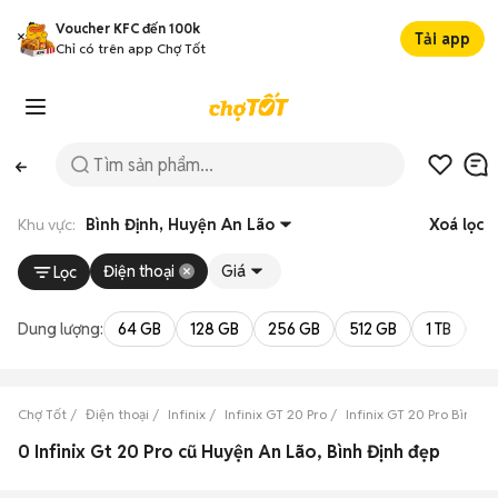
Voucher KFC đến 100k
Tải app
Chỉ có trên app Chợ Tốt
Khu vực:
Bình Định, Huyện An Lão
Xoá lọc
Điện thoại
Giá
Lọc
Dung lượng:
64 GB
128 GB
256 GB
512 GB
1 TB
2 
Chợ Tốt
Điện thoại
Infinix
Infinix GT 20 Pro
Infinix GT 20 Pro Bình Đ
0 Infinix Gt 20 Pro cũ Huyện An Lão, Bình Định đẹp