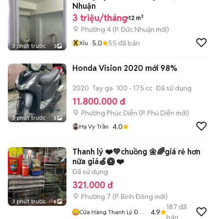
Nhuận
3 triệu/tháng
12 m²
Phường 4
(
P. Đức Nhuận
mới)
X
5.0
55
đã bán
Xíu
3 phút trước
3
Honda Vision 2020 mới 98%
2020
Tay ga
100 - 175 cc
Đã sử dụng
11.800.000 đ
Phường Phúc Diễn
(
P. Phú Diễn
mới)
3 phút trước
5
4.0
Hạ Vy Trần
Thanh lý ❤️💚chuồng 🌼🌈giá rẻ hơn
nữa giá🍏🥝 ❤️
Đã sử dụng
321.000 đ
Phường 7
(
P. Bình Đông
mới)
3 phút trước
6
187
đã
4.9
Cửa Hàng Thanh Lý Đồ
bán