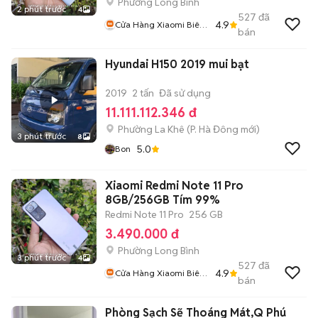
Phường Long Bình
2 phút trước
4
527
đã
4.9
Cửa Hàng Xiaomi Biên
bán
Hoà
Hyundai H150 2019 mui bạt
2019
2 tấn
Đã sử dụng
11.111.112.346 đ
Phường La Khê
(
P. Hà Đông
mới)
3 phút trước
8
5.0
Bon
Xiaomi Redmi Note 11 Pro
8GB/256GB Tím 99%
Redmi Note 11 Pro
256 GB
3.490.000 đ
Phường Long Bình
3 phút trước
4
527
đã
4.9
Cửa Hàng Xiaomi Biên
bán
Hoà
Phòng Sạch Sẽ Thoáng Mát,Q Phú