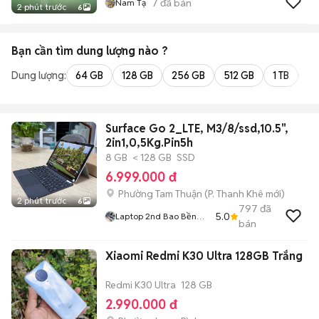
7
đã bán
Nam Tạ
2 phút trước
6
Bạn cần tìm
dung lượng
nào ?
Dung lượng:
64 GB
128 GB
256 GB
512 GB
1 TB
2 
Surface Go 2_LTE, M3/8/ssd,10.5",
2in1,0,5Kg.Pin5h
8 GB
< 128 GB
SSD
6.999.000 đ
Phường Tam Thuận
(
P. Thanh Khê
mới)
2 phút trước
6
797
đã
5.0
Laptop 2nd Bao Bền
bán
Giá Rẻ
Xiaomi Redmi K30 Ultra 128GB Trắng
Redmi K30 Ultra
128 GB
2.990.000 đ