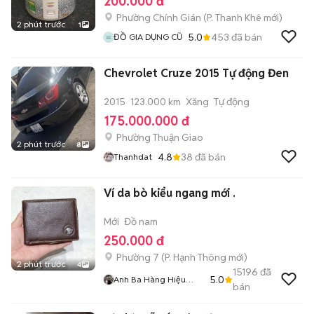
200.000 đ
Phường Chính Gián
(
P. Thanh Khê
mới)
2 phút trước
1
5.0
453
đã bán
ĐỒ GIA DỤNG CŨ
Chevrolet Cruze 2015 Tự động Đen
2015
123.000 km
Xăng
Tự động
175.000.000 đ
Phường Thuận Giao
2 phút trước
8
4.8
38
đã bán
Thanhdat
Ví da bò kiểu ngang mới .
Mới
Đồ nam
250.000 đ
Phường 7
(
P. Hạnh Thông
mới)
2 phút trước
4
15196
đã
5.0
Anh Ba Hàng Hiệu
bán
Tuyển Chuyên Bán
Online Uy Tín