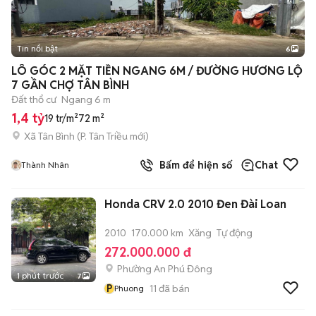
Tin nổi bật
6
+
2
LÔ GÓC 2 MẶT TIỀN NGANG 6M / ĐƯỜNG HƯƠNG LỘ
7 GẦN CHỢ TÂN BÌNH
Đất thổ cư
Ngang 6 m
1,4 tỷ
19 tr/m²
72 m²
Xã Tân Bình
(
P. Tân Triều
mới)
Bấm để hiện số
Chat
Thành Nhân
Honda CRV 2.0 2010 Đen Đài Loan
2010
170.000 km
Xăng
Tự động
272.000.000 đ
Phường An Phú Đông
1 phút trước
7
P
11
đã bán
Phuong