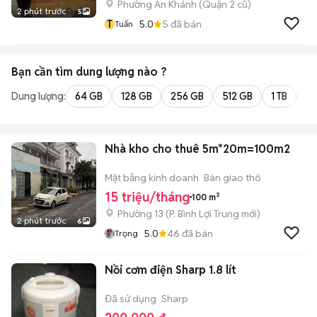
Phường An Khánh (Quận 2 cũ)
2 phút trước
5
T
5.0
5
đã bán
Tuấn
Bạn cần tìm
dung lượng
nào ?
Dung lượng:
64 GB
128 GB
256 GB
512 GB
1 TB
2 
Nhà kho cho thuê 5m*20m=100m2
Mặt bằng kinh doanh
Bàn giao thô
15 triệu/tháng
100 m²
Phường 13
(
P. Bình Lợi Trung
mới)
2 phút trước
6
5.0
46
đã bán
Trọng
Nồi cơm điện Sharp 1.8 lít
Đã sử dụng
Sharp