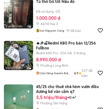
Tủ thờ Gỗ tốt Nâu đỏ
Đã sử dụng
Gỗ
1.000.000 đ
Xã Hố Nai 3
2 phút trước
3
S
19
đã bán
Son Nguyen Cong
🔥🎉🍒Redmi K80 Pro bản 12/256
Fullbox
Redmi K80 Pro
256 GB
3 tháng
8.990.000 đ
Phường Long Bình
2 phút trước
5
527
đã
4.9
Cửa Hàng Xiaomi Biên
bán
Hoà
45/25 cho thuê nhà hẻm vườn điều
₫ường bế văn cấm q7
3,5 triệu/tháng
42 m²
Phường Tân Hưng