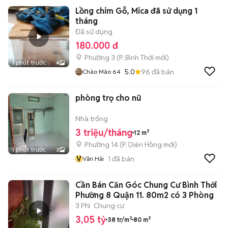
Lồng chim Gỗ, Mica đã sử dụng 1
tháng
Đã sử dụng
180.000 đ
Phường 3
(
P. Bình Thới
mới)
1 phút trước
4
5.0
96
đã bán
Chào Mào 64
phòng trọ cho nữ
Nhà trống
3 triệu/tháng
12 m²
Phường 14
(
P. Diên Hồng
mới)
1 phút trước
3
V
1
đã bán
Văn Hải
Cần Bán Căn Góc Chung Cư Bình Thới
Phường 8 Quận 11. 80m2 có 3 Phòng
3 PN
Chung cư
3,05 tỷ
38 tr/m²
80 m²