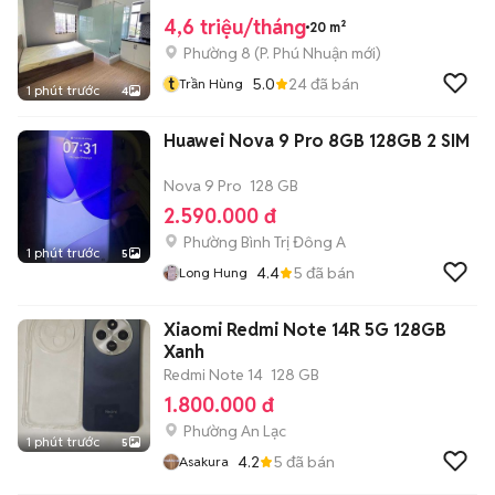
4,6 triệu/tháng
20 m²
Phường 8
(
P. Phú Nhuận
mới)
t
5.0
24
đã bán
Trần Hùng
1 phút trước
4
Huawei Nova 9 Pro 8GB 128GB 2 SIM
Nova 9 Pro
128 GB
2.590.000 đ
Phường Bình Trị Đông A
1 phút trước
5
4.4
5
đã bán
Long Hung
Xiaomi Redmi Note 14R 5G 128GB
Xanh
Redmi Note 14
128 GB
1.800.000 đ
Phường An Lạc
1 phút trước
5
4.2
5
đã bán
Asakura