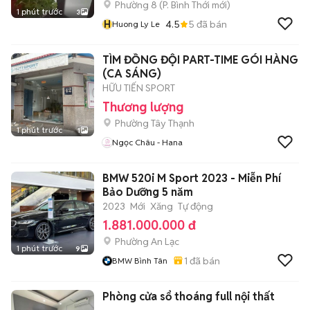
Phường 8
(
P. Bình Thới
mới)
1 phút trước
3
H
4.5
5
đã bán
Huong Ly Le
TÌM ĐỒNG ĐỘI PART-TIME GÓI HÀNG
(CA SÁNG)
HỮU TIẾN SPORT
Thương lượng
Phường Tây Thạnh
1 phút trước
1
Ngọc Châu - Hana
BMW 520i M Sport 2023 - Miễn Phí
Bảo Dưỡng 5 năm
2023
Mới
Xăng
Tự động
1.881.000.000 đ
Phường An Lạc
1 phút trước
9
1
đã bán
BMW Bình Tân
Phòng cửa sổ thoáng full nội thất