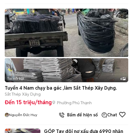
Tin nổi bật
6
+
2
Tuyển 4 Nam chạy ba gác ,làm Sắt Thép Xây Dựng.
Sắt Thép Xây Dựng
Đến 15 triệu/tháng
Phường Phú Thạnh
Bấm để hiện số
Chat
Nguyễn Đức Huy
GÓP Tay đôi nợ xấu đưa 6990 nhận