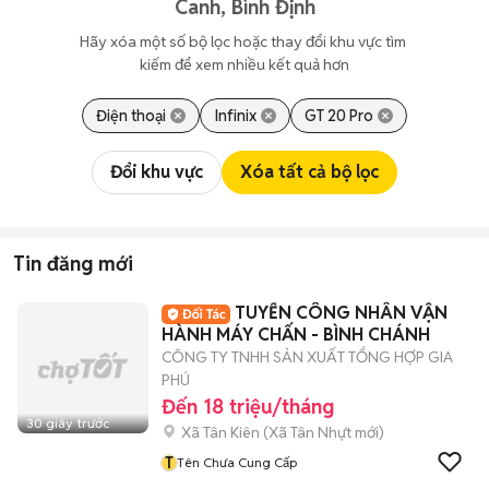
Canh, Bình Định
Hãy xóa một số bộ lọc hoặc thay đổi khu vực tìm 
kiếm để xem nhiều kết quả hơn
Điện thoại
Infinix
GT 20 Pro
Đổi khu vực
Xóa tất cả bộ lọc
Tin đăng mới
TUYỂN CÔNG NHÂN VẬN
HÀNH MÁY CHẤN - BÌNH CHÁNH
CÔNG TY TNHH SẢN XUẤT TỔNG HỢP GIA
PHÚ
Đến 18 triệu/tháng
30 giây trước
Xã Tân Kiên
(
Xã Tân Nhựt
mới)
T
Tên Chưa Cung Cấp