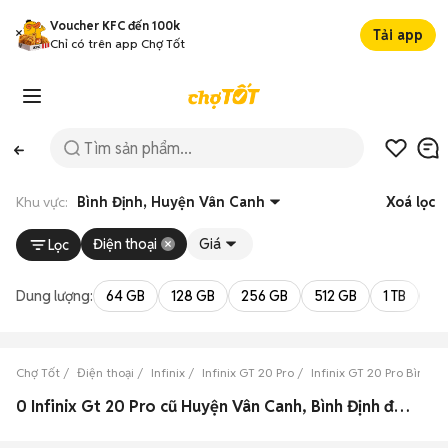
Voucher KFC đến 100k
Tải app
Chỉ có trên app Chợ Tốt
Khu vực:
Bình Định, Huyện Vân Canh
Xoá lọc
Điện thoại
Giá
Lọc
Dung lượng:
64 GB
128 GB
256 GB
512 GB
1 TB
2 
Chợ Tốt
Điện thoại
Infinix
Infinix GT 20 Pro
Infinix GT 20 Pro Bình Đ
0 Infinix Gt 20 Pro cũ Huyện Vân Canh, Bình Định đẹp