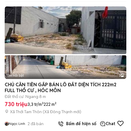
Tin nổi bật
3
CHỦ CẦN TIỀN GẤP BÁN LÔ ĐẤT DIỆN TÍCH 222m2
FULL THỔ CƯ , HÓC MÔN
Đất thổ cư
Ngang 8 m
730 triệu
3,3 tr/m²
222 m²
Xã Thới Tam Thôn
(
Xã Đông Thạnh
mới)
2
đã bán
Bấm để hiện số
Chat
Ngọc Linh