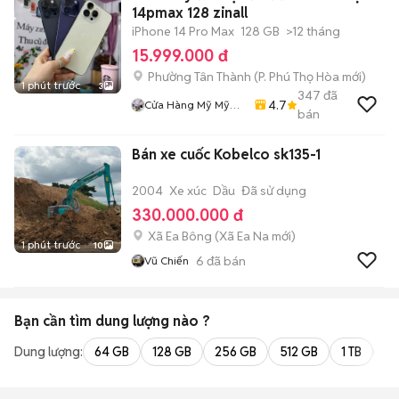
14pmax 128 zinall
iPhone 14 Pro Max
128 GB
>12 tháng
15.999.000 đ
Phường Tân Thành
(
P. Phú Thọ Hòa
mới)
1 phút trước
3
347
đã
4.7
Cửa Hàng Mỹ Mỹ
bán
Store
Bán xe cuốc Kobelco sk135-1
2004
Xe xúc
Dầu
Đã sử dụng
330.000.000 đ
Xã Ea Bông
(
Xã Ea Na
mới)
1 phút trước
10
6
đã bán
Vũ Chiến
Bạn cần tìm
dung lượng
nào ?
Dung lượng:
64 GB
128 GB
256 GB
512 GB
1 TB
2 