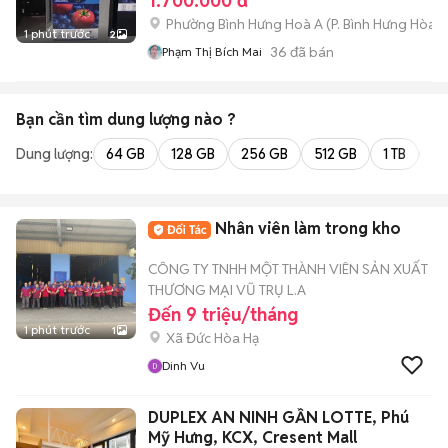
1.700.000 đ
Phường Bình Hưng Hoà A
(
P. Bình Hưng Hòa
m
1 phút trước
2
36
đã bán
Phạm Thị Bích Mai
Bạn cần tìm
dung lượng
nào ?
Dung lượng:
64 GB
128 GB
256 GB
512 GB
1 TB
2 
Nhân viên làm trong kho
CÔNG TY TNHH MỘT THÀNH VIÊN SẢN XUẤT
THƯƠNG MẠI VŨ TRỤ L.A
Đến 9 triệu/tháng
1 phút trước
1
Xã Đức Hòa Hạ
Dinh Vu
DUPLEX AN NINH GẦN LOTTE, Phú
Mỹ Hưng, KCX, Cresent Mall