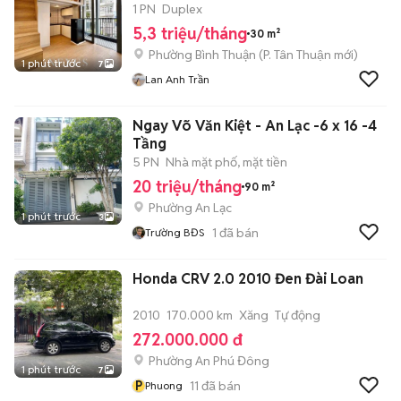
1 PN
Duplex
5,3 triệu/tháng
30 m²
Phường Bình Thuận
(
P. Tân Thuận
mới)
1 phút trước
7
Lan Anh Trần
Ngay Võ Văn Kiệt - An Lạc -6 x 16 -4
Tầng
5 PN
Nhà mặt phố, mặt tiền
20 triệu/tháng
90 m²
Phường An Lạc
1 phút trước
3
1
đã bán
Trường BĐS
Honda CRV 2.0 2010 Đen Đài Loan
2010
170.000 km
Xăng
Tự động
272.000.000 đ
Phường An Phú Đông
1 phút trước
7
P
11
đã bán
Phuong