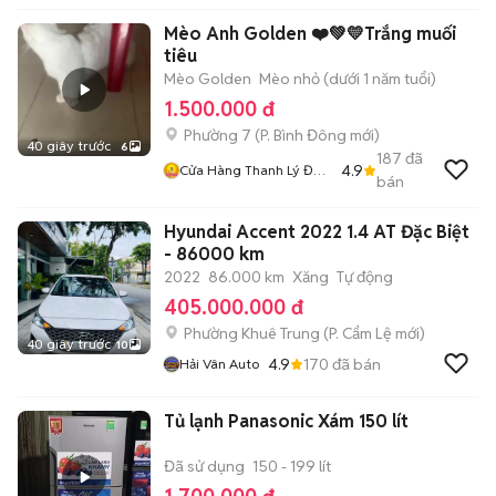
Mèo Anh Golden ❤️💚💛Trắng muối
tiêu
Mèo Golden
Mèo nhỏ (dưới 1 năm tuổi)
1.500.000 đ
Phường 7
(
P. Bình Đông
mới)
40 giây trước
6
187
đã
4.9
Cửa Hàng Thanh Lý Đồ
bán
Cũ Mới
Hyundai Accent 2022 1.4 AT Đặc Biệt
- 86000 km
2022
86.000 km
Xăng
Tự động
405.000.000 đ
Phường Khuê Trung
(
P. Cẩm Lệ
mới)
40 giây trước
10
4.9
170
đã bán
Hải Vân Auto
Tủ lạnh Panasonic Xám 150 lít
Đã sử dụng
150 - 199 lít