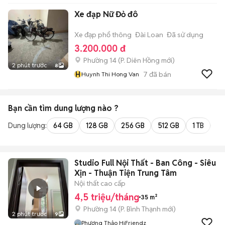
Xe đạp Nữ Đỏ đô
Xe đạp phổ thông
Đài Loan
Đã sử dụng
3.200.000 đ
Phường 14
(
P. Diên Hồng
mới)
2 phút trước
8
H
7
đã bán
Huynh Thi Hong Van
Bạn cần tìm
dung lượng
nào ?
Dung lượng:
64 GB
128 GB
256 GB
512 GB
1 TB
2 
Studio Full Nội Thất - Ban Công - Siêu
Xịn - Thuận Tiện Trung Tâm
Nội thất cao cấp
4,5 triệu/tháng
35 m²
Phường 14
(
P. Bình Thạnh
mới)
2 phút trước
9
Phương Thảo HiFriendz