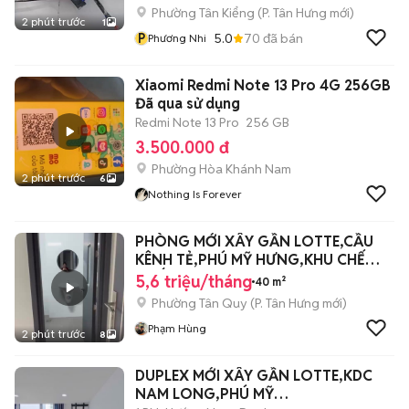
Phường Tân Kiểng
(
P. Tân Hưng
mới)
2 phút trước
1
P
5.0
70
đã bán
Phương Nhi
Xiaomi Redmi Note 13 Pro 4G 256GB
Đã qua sử dụng
Redmi Note 13 Pro
256 GB
3.500.000 đ
Phường Hòa Khánh Nam
2 phút trước
6
Nothing Is Forever
PHÒNG MỚI XÂY GẦN LOTTE,CẦU
KÊNH TẺ,PHÚ MỸ HƯNG,KHU CHẾ
XUẤT,KIM SƠN
5,6 triệu/tháng
40 m²
Phường Tân Quy
(
P. Tân Hưng
mới)
Phạm Hùng
2 phút trước
8
DUPLEX MỚI XÂY GẦN LOTTE,KDC
NAM LONG,PHÚ MỸ