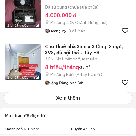
Đã sử dụng (chưa sửa chữa)
4.000.000 đ
Phường 4
(
P. Chánh Hưng
mới)
2 phút trước
1
3
đã bán
Hoàng Vy
Cho thuê nhà 35m x 3 tầng, 3 ngủ,
3VS, đủ nội thất, Tây Hồ
3 PN
Nhà mặt phố, mặt tiền
8 triệu/tháng
35 m²
Phường Bưởi
(
P. Tây Hồ
mới)
2 phút trước
5
Cộng Đồng Nhà Đất
Xem thêm
Mua bán đồ điện tử
Thành phố Qui Nhơn
Huyện An Lão