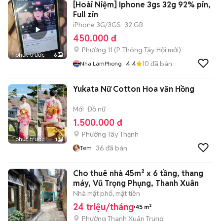
[Hoài Niệm] Iphone 3gs 32g 92% pin,
Full zin
iPhone 3G/3GS
32 GB
450.000 đ
Phường 11
(
P. Thông Tây Hội
mới)
1 phút trước
6
4.4
10
đã bán
Nha LamPhong
Yukata Nữ Cotton Hoa văn Hồng
Mới
Đồ nữ
1.500.000 đ
Phường Tây Thạnh
1 phút trước
1
36
đã bán
Tem
Cho thuê nhà 45m² x 6 tầng, thang
máy, Vũ Trọng Phụng, Thanh Xuân
Nhà mặt phố, mặt tiền
24 triệu/tháng
45 m²
Phường Thanh Xuân Trung