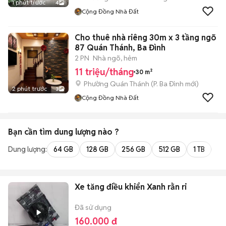
1 phút trước
4
Cộng Đồng Nhà Đất
Cho thuê nhà riêng 30m x 3 tầng ngõ
87 Quán Thánh, Ba Đình
2 PN
Nhà ngõ, hẻm
11 triệu/tháng
30 m²
Phường Quán Thánh
(
P. Ba Đình
mới)
2 phút trước
3
Cộng Đồng Nhà Đất
Bạn cần tìm
dung lượng
nào ?
Dung lượng:
64 GB
128 GB
256 GB
512 GB
1 TB
2 
Xe tăng điều khiển Xanh rằn ri
Đã sử dụng
160.000 đ