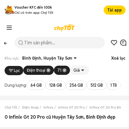
Voucher KFC đến 100k
Tải app
Chỉ có trên app Chợ Tốt
Khu vực:
Bình Định, Huyện Tây Sơn
Xoá lọc
Điện thoại
71
Giá
Lọc
Dung lượng:
64 GB
128 GB
256 GB
512 GB
1 TB
2 
Chợ Tốt
Điện thoại
Infinix
Infinix GT 20 Pro
Infinix GT 20 Pro Bình Đ
0 Infinix Gt 20 Pro cũ Huyện Tây Sơn, Bình Định đẹp