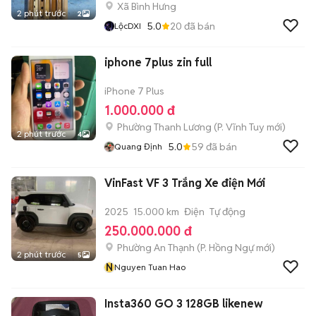
Xã Bình Hưng
2 phút trước
2
5.0
20
đã bán
LộcDXI
iphone 7plus zin full
iPhone 7 Plus
1.000.000 đ
Phường Thanh Lương
(
P. Vĩnh Tuy
mới)
2 phút trước
4
5.0
59
đã bán
Quang Định
VinFast VF 3 Trắng Xe điện Mới
2025
15.000 km
Điện
Tự động
250.000.000 đ
Phường An Thạnh
(
P. Hồng Ngự
mới)
2 phút trước
5
N
Nguyen Tuan Hao
Insta360 GO 3 128GB likenew