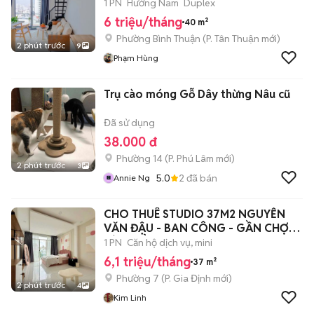
HƯNG,CRESCENT MALL,UFM
1 PN
Hướng Nam
Duplex
6 triệu/tháng
40 m²
Phường Bình Thuận
(
P. Tân Thuận
mới)
2 phút trước
9
Phạm Hùng
Trụ cào móng Gỗ Dây thừng Nâu cũ
Đã sử dụng
38.000 đ
Phường 14
(
P. Phú Lâm
mới)
2 phút trước
3
5.0
2
đã bán
Annie Ng
CHO THUÊ STUDIO 37M2 NGUYỄN
VĂN ĐẬU - BAN CÔNG - GẦN CHỢ
BÀ CHIỂU
1 PN
Căn hộ dịch vụ, mini
6,1 triệu/tháng
37 m²
Phường 7
(
P. Gia Định
mới)
2 phút trước
4
Kim Linh