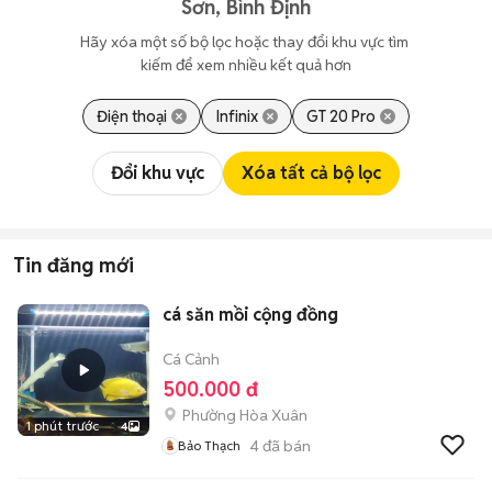
Sơn, Bình Định
Hãy xóa một số bộ lọc hoặc thay đổi khu vực tìm 
kiếm để xem nhiều kết quả hơn
Điện thoại
Infinix
GT 20 Pro
Đổi khu vực
Xóa tất cả bộ lọc
Tin đăng mới
cá săn mồi cộng đồng
Cá Cảnh
500.000 đ
Phường Hòa Xuân
1 phút trước
4
4
đã bán
Bảo Thạch