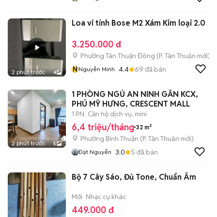
Loa vi tính Bose M2 Xám Kim loại 2.0
3.250.000 đ
Phường Tân Thuận Đông
(
P. Tân Thuận
mới)
N
4.4
69
đã bán
Nguyễn Minh
2 phút trước
4
1 PHÒNG NGỦ AN NINH GẦN KCX,
PHÚ MỸ HƯNG, CRESCENT MALL
1 PN
Căn hộ dịch vụ, mini
6,4 triệu/tháng
32 m²
Phường Bình Thuận
(
P. Tân Thuận
mới)
2 phút trước
5
3.0
5
đã bán
Đạt Nguyễn
Bộ 7 Cây Sáo, Đủ Tone, Chuẩn Âm
Mới
Nhạc cụ khác
449.000 đ