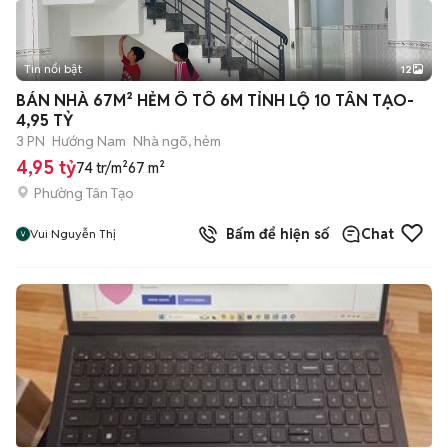
Tin nổi bật
12
+
2
BÁN NHÀ 67M² HẺM Ô TÔ 6M TỈNH LỘ 10 TÂN TẠO-
4,95 TỶ
3 PN
Hướng Nam
Nhà ngõ, hẻm
4,95 tỷ
74 tr/m²
67 m²
Phường Tân Tạo
Bấm để hiện số
Chat
Vui Nguyễn Thị