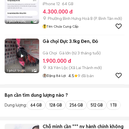
iPhone 12
64 GB
4.300.000 đ
Phường Bình Hưng Hoà B
(
P. Bình Tân
mới)
1 phút trước
1
T
Tên Chưa Cung Cấp
Gà chọi Đực 3.1kg Đen, Đỏ
Gà Chọi
Gà lớn (từ 3 tháng tuổi)
1.900.000 đ
Xã Yên Lộc
(
Xã Lai Thành
mới)
1 phút trước
2
4.5
9
đã bán
Đặng Bá Lợi
Bạn cần tìm
dung lượng
nào ?
Dung lượng:
64 GB
128 GB
256 GB
512 GB
1 TB
2 
Chỗ mình cần *** nv hành chính không t