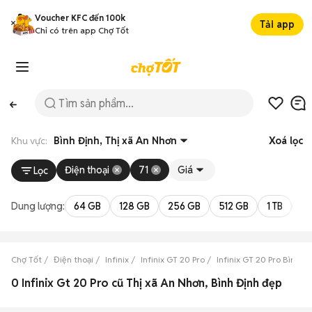
Voucher KFC đến 100k
Tải app
Chỉ có trên app Chợ Tốt
Khu vực:
Bình Định, Thị xã An Nhơn
Xoá lọc
Điện thoại
71
Giá
Lọc
Dung lượng:
64 GB
128 GB
256 GB
512 GB
1 TB
2 
Chợ Tốt
Điện thoại
Infinix
Infinix GT 20 Pro
Infinix GT 20 Pro Bình Đ
0 Infinix Gt 20 Pro cũ Thị xã An Nhơn, Bình Định đẹp