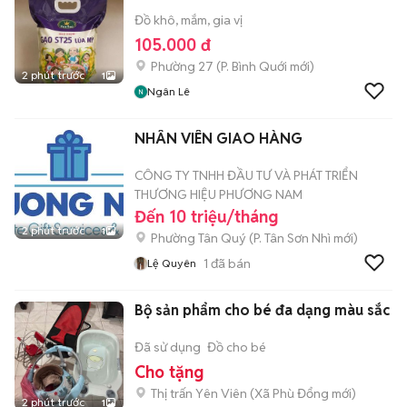
Đồ khô, mắm, gia vị
105.000 đ
Phường 27
(
P. Bình Quới
mới)
2 phút trước
1
Ngân Lê
NHÂN VIÊN GIAO HÀNG
CÔNG TY TNHH ĐẦU TƯ VÀ PHÁT TRIỂN
THƯƠNG HIỆU PHƯƠNG NAM
Đến 10 triệu/tháng
2 phút trước
1
Phường Tân Quý
(
P. Tân Sơn Nhì
mới)
1
đã bán
Lệ Quyên
Bộ sản phẩm cho bé đa dạng màu sắc
Đã sử dụng
Đồ cho bé
Cho tặng
Thị trấn Yên Viên
(
Xã Phù Đổng
mới)
2 phút trước
1