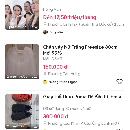
Hồng Vân
Đến 12,50 triệu/tháng
Phường Linh Tây (Quận Thủ Đức cũ)
(
P. Linh 
1 phút trước
6
Hồng Vân
Chân váy Nữ Trắng Freesize 80cm
Mới 99%
Mới
Đồ nữ
150.000 đ
Phường Tân Hưng
2 phút trước
2
T
Trương Minh Ngọc
Giày thể thao Puma Đỏ Bền bỉ, êm ái
Đã sử dụng
Cả nam và nữ
300.000 đ
Phường Cầu Kho
(
P. Cầu Ông Lãnh
mới)
2 phút trước
1