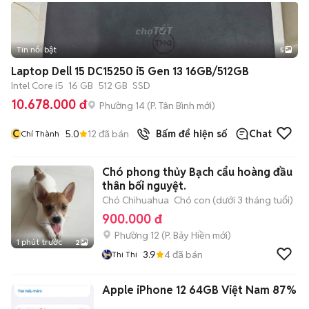
Tin nổi bật
5
Laptop Dell 15 DC15250 i5 Gen 13 16GB/512GB
Intel Core i5
16 GB
512 GB
SSD
10.678.000 đ
Phường 14
(
P. Tân Bình
mới)
C
5.0
12
đã bán
Bấm để hiện số
Chat
Chí Thành
Chó phong thủy Bạch cẩu hoàng đầu
thân bối nguyệt.
Chó Chihuahua
Chó con (dưới 3 tháng tuổi)
900.000 đ
Phường 12
(
P. Bảy Hiền
mới)
1 phút trước
2
3.9
4
đã bán
Thi Thi
Apple iPhone 12 64GB Việt Nam 87%