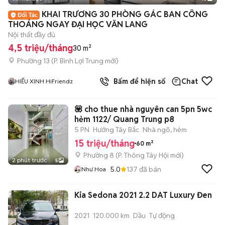
+
2
KHAI TRƯƠNG 30 PHÒNG GÁC BAN CÔNG
THOÁNG NGAY ĐẠI HỌC VĂN LANG
Nội thất đầy đủ
4,5 triệu/tháng
30 m²
Phường 13
(
P. Bình Lợi Trung
mới)
Bấm để hiện số
Chat
HIẾU XINH HiFriendz
💟 cho thue nhà nguyên can 5pn 5wc
hẻm 1122/ Quang Trung p8
5 PN
Hướng Tây Bắc
Nhà ngõ, hẻm
15 triệu/tháng
60 m²
Phường 8
(
P. Thông Tây Hội
mới)
2 phút trước
5
5.0
137
đã bán
Như Hoa
Kia Sedona 2021 2.2 DAT Luxury Đen
2021
120.000 km
Dầu
Tự động