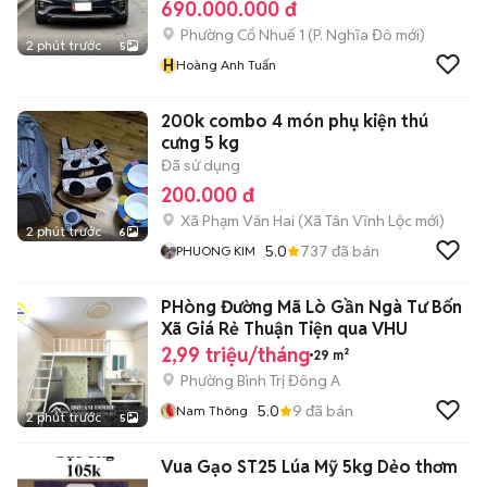
690.000.000 đ
Phường Cổ Nhuế 1
(
P. Nghĩa Đô
mới)
2 phút trước
5
H
Hoàng Anh Tuấn
200k combo 4 món phụ kiện thú
cưng 5 kg
Đã sử dụng
200.000 đ
Xã Phạm Văn Hai
(
Xã Tân Vĩnh Lộc
mới)
2 phút trước
6
5.0
737
đã bán
PHUONG KIM
PHòng Đường Mã Lò Gần Ngà Tư Bốn
Xã Giá Rẻ Thuận Tiện qua VHU
2,99 triệu/tháng
29 m²
Phường Bình Trị Đông A
5.0
9
đã bán
Nam Thông
2 phút trước
5
Vua Gạo ST25 Lúa Mỹ 5kg Dẻo thơm