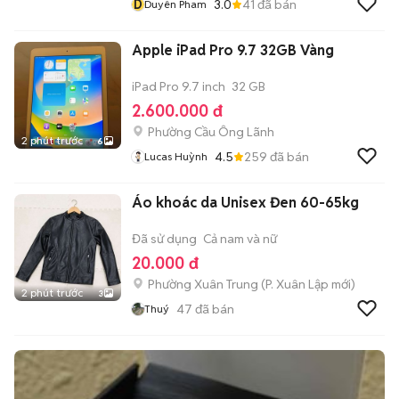
D
3.0
41
đã bán
Duyên Pham
Apple iPad Pro 9.7 32GB Vàng
iPad Pro 9.7 inch
32 GB
2.600.000 đ
Phường Cầu Ông Lãnh
2 phút trước
6
4.5
259
đã bán
Lucas Huỳnh
Áo khoác da Unisex Đen 60-65kg
Đã sử dụng
Cả nam và nữ
20.000 đ
Phường Xuân Trung
(
P. Xuân Lập
mới)
2 phút trước
3
47
đã bán
Thuý