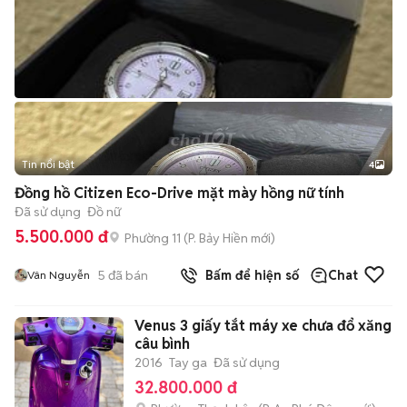
Tin nổi bật
4
Đồng hồ Citizen Eco-Drive mặt mày hồng nữ tính
Đã sử dụng
Đồ nữ
5.500.000 đ
Phường 11
(
P. Bảy Hiền
mới)
5
đã bán
Bấm để hiện số
Chat
Vân Nguyễn
Venus 3 giấy tắt máy xe chưa đổ xăng
câu bình
2016
Tay ga
Đã sử dụng
32.800.000 đ