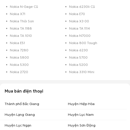
Nokia N-Gage Cũ
Nokia 6230Ii Cũ
Nokia X71
Nokia E70
Nokia Thỏi Son
Nokia X3 00
Nokia TA 1188
Nokia TA 1114
Nokia TA 1010
Nokia N7000
Nokia E51
Nokia 800 Tough
Nokia 7280
Nokia 6230
Nokia 5800
Nokia 5700
Nokia 5300
Nokia 5200
Nokia 2720
Nokia 3310 Mini
Mua bán điện thoại
Thành phố Bắc Giang
Huyện Hiệp Hòa
Huyện Lạng Giang
Huyện Lục Nam
Huyện Lục Ngạn
Huyện Sơn Động