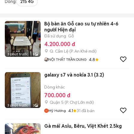
Dòng:
215 4G
Bộ bàn ăn Gỗ cao su tự nhiên 4-6
người Hiện đại
Đã sử dụng
Gỗ
4.200.000 đ
Q. Cẩm Lệ
(
P. An Khê
mới)
3 phút trước
5
4.8
NỘI THẤT TRẦN DUNG
galaxy s7 và nokia 3.1 (3.2)
Dòng khác
700.000 đ
Quận 5
(
P. Chợ Lớn
mới)
3 phút trước
3
4.1
31
đã bán
Mỹ Hương
Gà mái Asiu, Bêru, Việt Khét 2.5kg