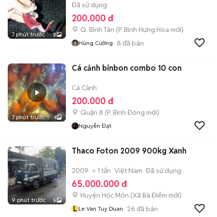
Đã sử dụng
200.000 đ
Q. Bình Tân
(
P. Bình Hưng Hòa
mới)
7 phút trước
2
8
đã bán
Hùng Cường
Cá cảnh binbon combo 10 con
Cá Cảnh
200.000 đ
Quận 8
(
P. Bình Đông
mới)
7 phút trước
1
Nguyễn Đạt
Thaco Foton 2009 900kg Xanh
2009
< 1 tấn
Việt Nam
Đã sử dụng
65.000.000 đ
Huyện Hóc Môn
(
Xã Bà Điểm
mới)
9 phút trước
5
L
26
đã bán
Le Van Tuy Duan