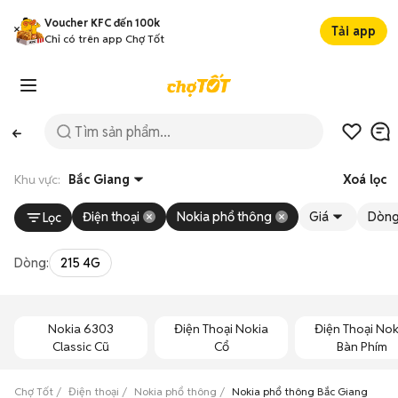
Voucher KFC đến 100k
Tải app
Chỉ có trên app Chợ Tốt
Khu vực:
Bắc Giang
Xoá lọc
Điện thoại
Nokia phổ thông
Giá
Dòn
Lọc
Dòng:
215 4G
Nokia 6303
Điện Thoại Nokia
Điện Thoại Nok
Classic Cũ
Cổ
Bàn Phím
Chợ Tốt
Điện thoại
Nokia phổ thông
Nokia phổ thông Bắc Giang