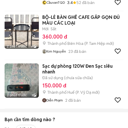
C
3.4
52
đã bán
CầuvanTQD
BỘ-LẺ BÀN GHẾ CAFE GẤP GỌN ĐỦ
MÀU CÁC LOẠI
Mới
Sắt
360.000 đ
Thành phố Biên Hòa
(
P. Tam Hiệp
mới)
2 phút trước
6
23
đã bán
Kim Nguyễn
Sạc dự phòng 120W Đen Sạc siêu
nhanh
Đã sử dụng (chưa sửa chữa)
150.000 đ
Thành phố Huế
(
P. Vỹ Dạ
mới)
2 phút trước
3
2
đã bán
Diễn Phạm
Bạn cần tìm
dòng
nào ?