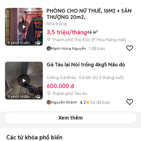
PHÒNG CHO NỮ THUÊ, 16M2 + SÂN
THƯỢNG 20m2,
Nhà trống
3,5 triệu/tháng
16 m²
Thành phố Thủ Đức
(
P. Hòa Hưng
mới)
9 phút trước
3
1
đã bán
Mạnh Hùng Nguyễn
Gà Tàu lai Nòi trống 4kg5 Nâu đỏ
Giống Gà Khác
Gà lớn (từ 3 tháng tuổi)
600.000 đ
Thành phố Tân An
11 phút trước
3
4.2
56
đã bán
Nguyễn Khánh
Xem thêm
Các từ khóa phổ biến