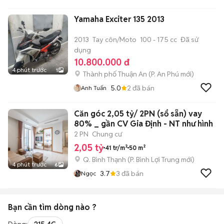
Yamaha Exciter 135 2013
2013
Tay côn/Moto
100 - 175 cc
Đã sử
dụng
10.800.000 đ
4 phút trước
1
Thành phố Thuận An
(
P. An Phú
mới)
5.0
2
đã bán
Anh Tuấn
Căn góc 2,05 tỷ/ 2PN (sổ sẵn) vay
80% _ gần CV Gia Định - NT như hình
2 PN
Chung cư
2,05 tỷ
41 tr/m²
50 m²
Q. Bình Thạnh
(
P. Bình Lợi Trung
mới)
4 phút trước
6
3.7
3
đã bán
Ngọc
Bạn cần tìm
dòng
nào ?