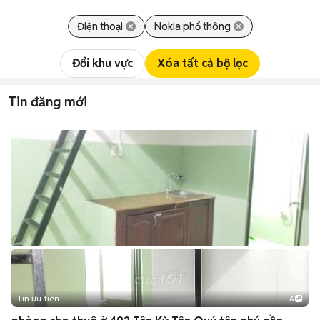
Điện thoại
Nokia phổ thông
Đổi khu vực
Xóa tất cả bộ lọc
Tin đăng mới
Tin ưu tiên
6
+
2