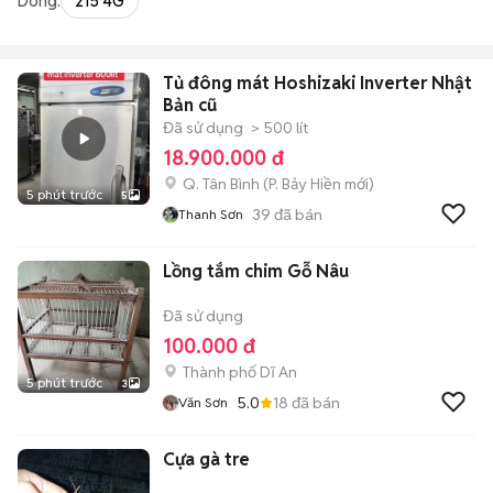
Dòng:
215 4G
Tủ đông mát Hoshizaki Inverter Nhật
Bản cũ
Đã sử dụng
> 500 lít
18.900.000 đ
Q. Tân Bình
(
P. Bảy Hiền
mới)
5 phút trước
5
39
đã bán
Thanh Sơn
Lồng tắm chim Gỗ Nâu
Đã sử dụng
100.000 đ
Thành phố Dĩ An
5 phút trước
3
5.0
18
đã bán
Văn Sơn
Cựa gà tre