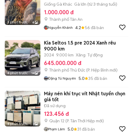
Giống Gà Khác
Gà lớn (từ 3 tháng tuổi)
1.000.000 đ
Thành phố Tân An
3 phút trước
6
4.2
56
đã bán
Nguyễn Khánh
Kia Seltos 1.5 pre 2024 Xanh rêu
9000 km
2024
9.000 km
Xăng
Tự động
645.000.000 đ
Thành phố Thủ Đức
(
P. Hiệp Bình
mới)
4 phút trước
14
5.0
35
đã bán
Đặng Tú Nguyên
Máy nén khí trục vít Nhật tuyển chọn
giá tốt
Đã sử dụng
123.456 đ
Quận 12
(
P. Tân Thới Hiệp
mới)
4 phút trước
3
5.0
31
đã bán
Phạm Lâm