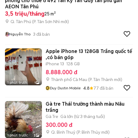
phòng cho thuê ở 492 Tân Kỳ Tân Quý tân phú gần
AEON Tân Phú
3,5 triệu/tháng
25 m²
Q. Tân Phú
(
P. Tân Sơn Nhì
mới)
3
đã bán
Nguyễn Tho
Apple iPhone 13 128GB Trắng quốc tế
,có bán góp
iPhone 13
128 GB
8.888.000 đ
Thành phố Cà Mau
(
P. Tân Thành
mới)
1 phút trước
1
D
4.8
77
đã bán
Duy Dustin Mobile
Gà tre Thái trưởng thành màu Nâu
trắng
Gà Tre
Gà lớn (từ 3 tháng tuổi)
300.000 đ
Q. Bình Thuỷ
(
P. Bình Thủy
mới)
1 phút trước
2