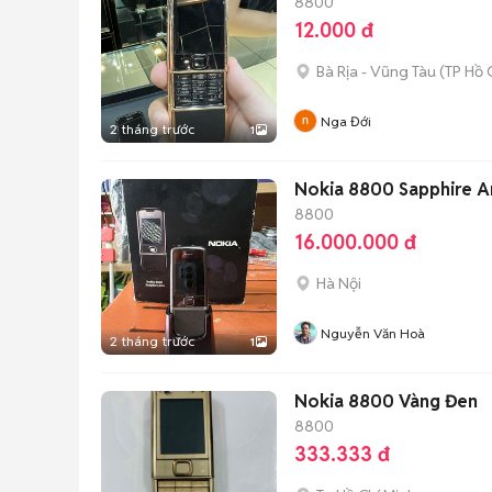
8800
12.000 đ
Bà Rịa - Vũng Tàu
(
TP Hồ 
Nga Đới
2 tháng trước
1
Nokia 8800 Sapphire A
8800
16.000.000 đ
Hà Nội
Nguyễn Văn Hoà
2 tháng trước
1
Nokia 8800 Vàng Đen
8800
333.333 đ