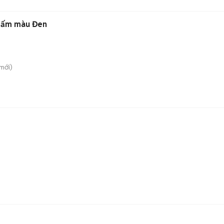
 bấm màu Đen
mới)