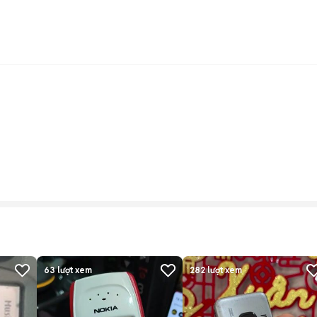
63
lượt xem
282
lượt xem