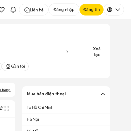
Đăng nhập
Đăng tin
Liên hệ
Xoá
lọc
Gần tôi
a hàng
Mua bán điện thoại
Tp Hồ Chí Minh
ới
Hà Nội