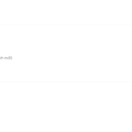
nh
mới)