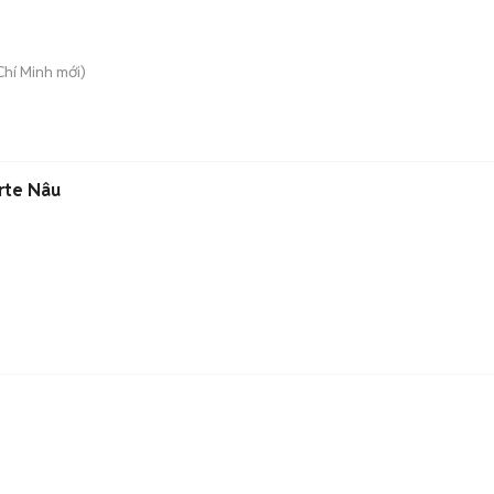
Chí Minh
mới)
rte Nâu