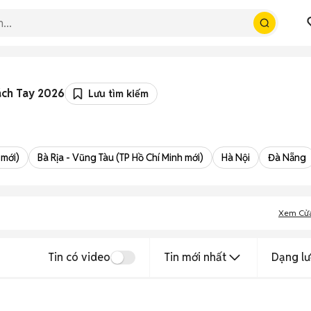
ách Tay 2026
Lưu tìm kiếm
 mới)
Bà Rịa - Vũng Tàu (TP Hồ Chí Minh mới)
Hà Nội
Đà Nẵng
Xem Cử
Tin có video
Tin mới nhất
Dạng lư