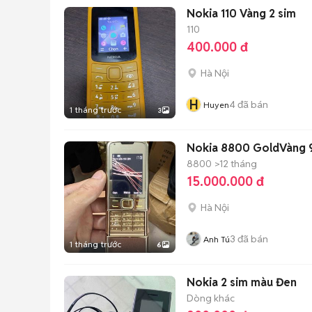
Nokia 110 Vàng 2 sim
110
400.000 đ
Hà Nội
H
4
đã bán
Huyen
1 tháng trước
3
Nokia 8800 GoldVàng 9
8800
>12 tháng
15.000.000 đ
Hà Nội
3
đã bán
Anh Tú
1 tháng trước
6
Nokia 2 sim màu Đen
Dòng khác