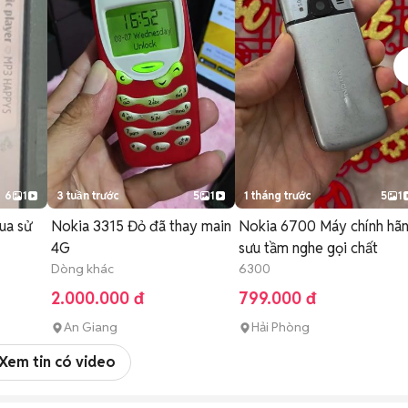
6
1
3 tuần trước
5
1
1 tháng trước
5
1
ua sử
Nokia 3315 Đỏ đã thay main
Nokia 6700 Máy chính hã
4G
sưu tầm nghe gọi chất
Dòng khác
6300
2.000.000 đ
799.000 đ
An Giang
Hải Phòng
Xem tin có video