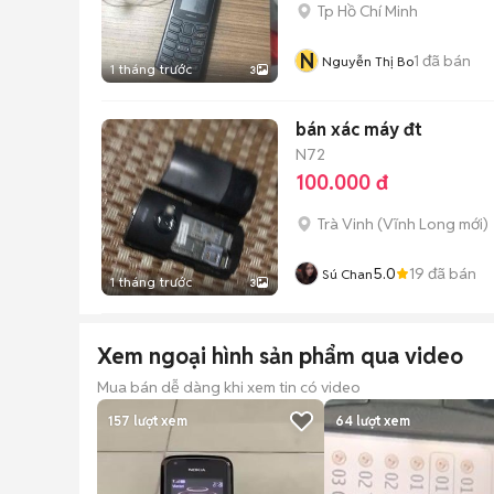
Tp Hồ Chí Minh
N
1
đã bán
Nguyễn Thị Bo
1 tháng trước
3
bán xác máy đt
N72
100.000 đ
Trà Vinh
(
Vĩnh Long
mới)
5.0
19
đã bán
Sú Chan
1 tháng trước
3
Xem ngoại hình sản phẩm qua video
Mua bán dễ dàng khi xem tin có video
157
lượt xem
64
lượt xem