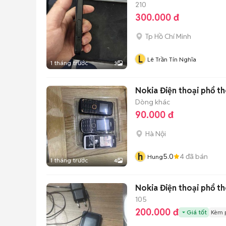
210
300.000 đ
Tp Hồ Chí Minh
L
Lê Trần Tín Nghĩa
1 tháng trước
3
Nokia Điện thoại phổ t
Dòng khác
90.000 đ
Hà Nội
h
5.0
4
đã bán
Hung
1 tháng trước
4
Nokia Điện thoại phổ t
105
200.000 đ
Giá tốt
Kèm 