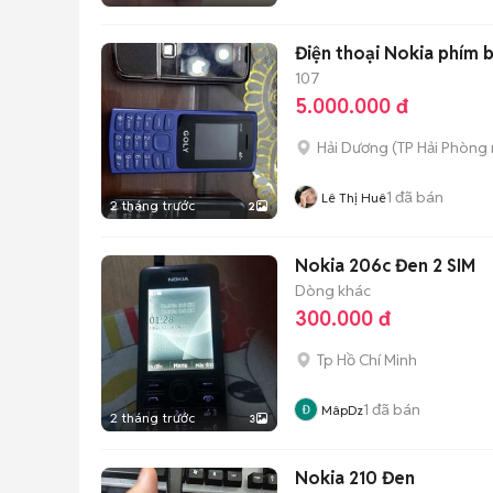
Điện thoại Nokia phím
107
5.000.000 đ
Hải Dương
(
TP Hải Phòng
1
đã bán
Lê Thị Huê
2 tháng trước
2
Nokia 206c Đen 2 SIM
Dòng khác
300.000 đ
Tp Hồ Chí Minh
1
đã bán
MâpDz
2 tháng trước
3
Nokia 210 Đen