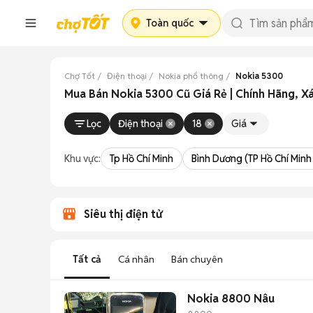
Toàn quốc
Chợ Tốt
Điện thoại
Nokia phổ thông
Nokia 5300
Mua Bán Nokia 5300 Cũ Giá Rẻ | Chính Hãng, X
Lọc
Điện thoại
18
Giá
Khu vực:
Tp Hồ Chí Minh
Bình Dương (TP Hồ Chí Minh
Siêu thị điện tử
Tất cả
Cá nhân
Bán chuyên
Nokia 8800 Nâu