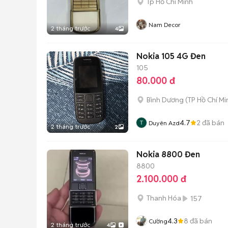
Tp Hồ Chí Minh
Nam Decor
2 tháng trước
4
Nokia 105 4G Đen
105
80.000 đ
Bình Dương
(
TP Hồ Chí Mi
4.7
2
đã bán
Duyên Azd
2 tháng trước
2
Nokia 8800 Đen
8800
2.100.000 đ
Thanh Hóa
157
4.3
8
đã bán
Cường
2 tháng trước
4