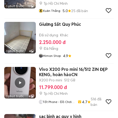
Tp Hồ Chí Minh
1 phút trước
12
X
5.0
25
đã bán
Xuân Thắng
Giường Sắt Quy Phúc
Đã sử dụng
Khác
2.250.000 đ
Đà Nẵng
1 phút trước
4
4.9
Mimon Shop
Vivo X200 Pro mini 16/512 ZIN ĐẸP
KENG, hoàn hảoCN
X200 Pro mini
512 GB
11.799.000 đ
Tp Hồ Chí Minh
1 phút trước
6
516
đã
4.7
Tốt Phone - Đồ Chơi
bán
Công Nghệ Giá Rẻ
sac bình ac quy y hình