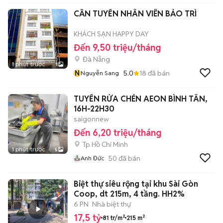
CẦN TUYỂN NHÂN VIÊN BẢO TRÌ
KHÁCH SẠN HAPPY DAY
Đến 9,50 triệu/tháng
Đà Nẵng
1 phút trước
1
N
5.0
18
đã bán
Nguyễn Sang
TUYỂN RỬA CHÉN AEON BÌNH TÂN,
16H-22H30
saigonnew
Đến 6,20 triệu/tháng
Tp Hồ Chí Minh
1 phút trước
5
50
đã bán
Anh Đức
Biệt thự siêu rộng tại khu Sài Gòn
Coop, dt 215m, 4 tầng. HH2%
6 PN
Nhà biệt thự
17,5 tỷ
81 tr/m²
215 m²