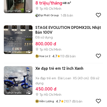
8 triệu/tháng
48 m²
Tp Hồ Chí Minh
1 phút trước
9
1
đã bán
Đại Phát Group
STAGE EVOLUTION DPDMX20L Nhật
Bản 100V
Đã sử dụng
800.000 đ
Tp Hồ Chí Minh
1 phút trước
6
h
4.7
113
đã bán
Hoa Le 2
Xe đạp trẻ em 12 inch Xanh
Xe đạp trẻ em
Đài Loan
XS (43 cm)
Đã sử
dụng
450.000 đ
1 phút trước
2
Tp Hồ Chí Minh
H
4.7
2107
đã bán
Hiền Lương