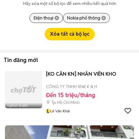
Hãy xóa một số bộ lọc để xem nhiều kết quả hơn
Điện thoại
Nokia phổ thông
Xóa tất cả bộ lọc
Tin đăng mới
[KO CẦN KN] NHÂN VIÊN KHO
CÔNG TY TNHH XNK K & H
Đến 15 triệu/tháng
Tp Hồ Chí Minh
1 phút trước
L
Lê Văn Khải