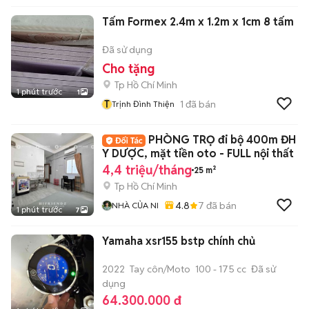
Tấm Formex 2.4m x 1.2m x 1cm 8 tấm
Đã sử dụng
Cho tặng
Tp Hồ Chí Minh
1 phút trước
1
T
1
đã bán
Trịnh Đình Thiện
PHÒNG TRỌ đi bộ 400m ĐH
Y DƯỢC, mặt tiền oto - FULL nội thất
4,4 triệu/tháng
25 m²
Tp Hồ Chí Minh
4.8
7
đã bán
NHÀ CỦA NI
1 phút trước
7
Yamaha xsr155 bstp chính chủ
2022
Tay côn/Moto
100 - 175 cc
Đã sử
dụng
64.300.000 đ