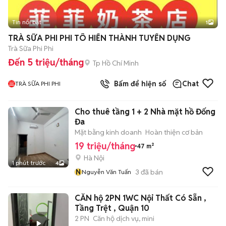
Tin nổi bật
1
TRÀ SỮA PHI PHI TÔ HIẾN THÀNH TUYỂN DỤNG
Trà Sữa Phi Phi
Đến 5 triệu/tháng
Tp Hồ Chí Minh
Bấm để hiện số
Chat
TRÀ SỮA PHI PHI
Cho thuê tầng 1 + 2 Nhà mặt hồ Đống
Đa
Mặt bằng kinh doanh
Hoàn thiện cơ bản
19 triệu/tháng
47 m²
Hà Nội
1 phút trước
4
N
3
đã bán
Nguyễn Văn Tuấn
CĂN hộ 2PN 1WC Nội Thất Có Sẵn ,
Tầng Trệt , Quận 10
2 PN
Căn hộ dịch vụ, mini