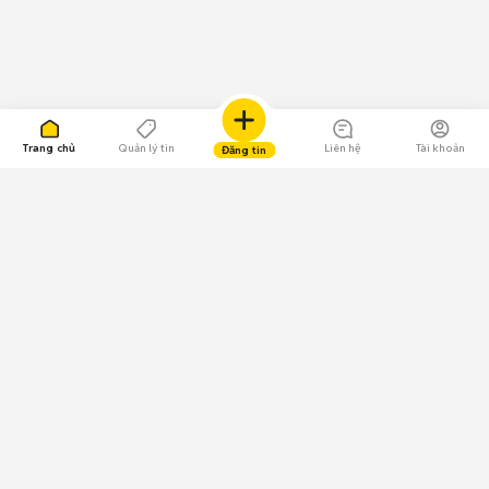
Trang chủ
Quản lý tin
Liên hệ
Tài khoản
Đăng tin
109.000 Bình chọn
Tải ứng dụng Chợ Tốt
Về Chợ Tốt
Quy chế sàn
Chính sách bảo mật
Giải quyết tranh chấp
CÔNG TY TNHH CHỢ TỐT - Người đại diện theo pháp luật:
Nguyễn Trọng Tấn; GPDKKD: 0312120782 do Sở KH & ĐT TP.HCM cấp ngày