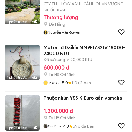
CTY TNHH CÂY XANH CẢNH QUAN VƯƠNG
QUỐC XANH
Thương lượng
1 phút trước
2
Đà Nẵng
N
Nguyễn Văn Quyên
Motor từ Daikin MM9E17S21V 18000-
24000 BTU
Đã sử dụng
> 20,000 BTU
600.000 đ
Tp Hồ Chí Minh
1 phút trước
6
L
5.0
110
đã bán
LE SON
Phuộc nhún YSS K-Euro gắn yamaha
1.300.000 đ
Tp Hồ Chí Minh
4.3
596
đã bán
Gia Bao
1 phút trước
3