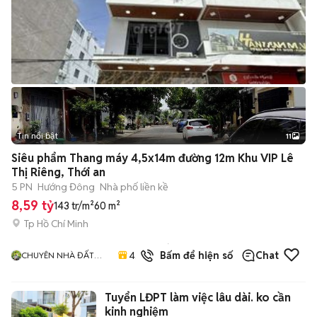
Tin nổi bật
11
+
2
Siêu phẩm Thang máy 4,5x14m đường 12m Khu VIP Lê
Thị Riêng, Thới an
5 PN
Hướng Đông
Nhà phố liền kề
8,59 tỷ
143 tr/m²
60 m²
Tp Hồ Chí Minh
17
đã
4.9
Bấm để hiện số
Chat
CHUYÊN NHÀ ĐẤT
bán
QUẬN 12
Tuyển LĐPT làm việc lâu dài. ko cần
kinh nghiệm