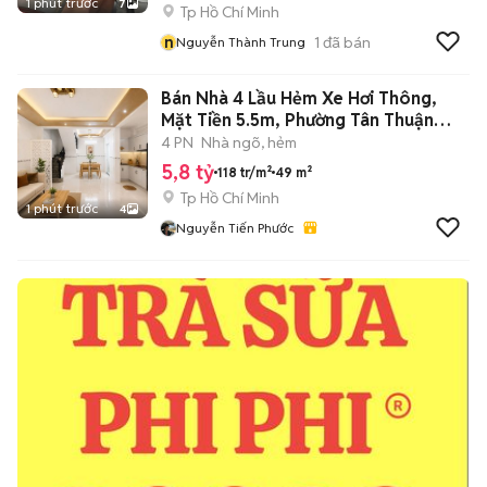
1 phút trước
7
Tp Hồ Chí Minh
n
1
đã bán
Nguyễn Thành Trung
Bán Nhà 4 Lầu Hẻm Xe Hơi Thông,
Mặt Tiền 5.5m, Phường Tân Thuận
Quận 7
4 PN
Nhà ngõ, hẻm
5,8 tỷ
118 tr/m²
49 m²
Tp Hồ Chí Minh
1 phút trước
4
Nguyễn Tiến Phước