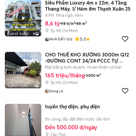
Siêu Phẩm Luxury 4m x 22m. 4 Tầng
Thang Máy. 1/ Hẻm 8m Thạnh Xuân 25
4 PN
Nhà ngõ, hẻm
8,6 tỷ
98 tr/m²
88 m²
Tp Hồ Chí Minh
3 phút trước
11
5.0
NHÀ ĐẤT Q12
CHO THUÊ KHO XƯỞNG 3000m Q12
-ĐƯỜNG CONT 24/24 PCCC TỰ
ĐỘNG
Mặt bằng kinh doanh
Hoàn thiện cơ bản
165 triệu/tháng
3000 m²
Tp Hồ Chí Minh
3 phút trước
3
Dung Lê
tuyển thợ điện, phụ điện
thi công, lắp đặt điện nước cần thơ
Đến 500.000 đ/ngày
Cần Thơ