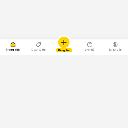
Trang chủ
Quản lý tin
Liên hệ
Tài khoản
Đăng tin
109.000 Bình chọn
Tải ứng dụng Chợ Tốt
Về Chợ Tốt
Quy chế sàn
Chính sách bảo mật
Giải quyết tranh chấp