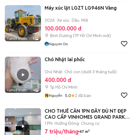
Máy xúc lật LGZT LG946N Vàng
2026
Xe xúc
Dầu
Mới
100.000.000 đ
Bình Dương
(
TP Hồ Chí Minh
mới)
1 phút trước
5
Nguyen Do
Chó Nhật lai phốc
Chó Nhật
Chó con (dưới 3 tháng tuổi)
400.000 đ
Tp Hồ Chí Minh
1 phút trước
4
N
5.0
2
đã bán
Nguyễn
CHO THUÊ CĂN 1PN ĐẦY ĐỦ NT ĐẸP
CAO CẤP VINHOMES GRAND PARK
Q9
1 PN
Hướng Đông
Chung cư
7 triệu/tháng
47 m²