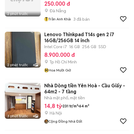
250.000 đ
Đà Nẵng
2 phút trước
T
3
đã bán
Trần Anh Khải
Lenovo Thinkpad T14s gen 2 i7
16GB/256GB 14 inch
Intel Core i7
16 GB
256 GB
SSD
8.900.000 đ
Tp Hồ Chí Minh
2 phút trước
4
H
Hoa Mười Giờ
Nhà Dòng tiền Yên Hoà - Cầu Giấy -
64m2 - 7 tầng
Nhà mặt phố, mặt tiền
14,8 tỷ
231 tr/m²
64 m²
Hà Nội
3 phút trước
4
Cộng Đồng Nhà Đất