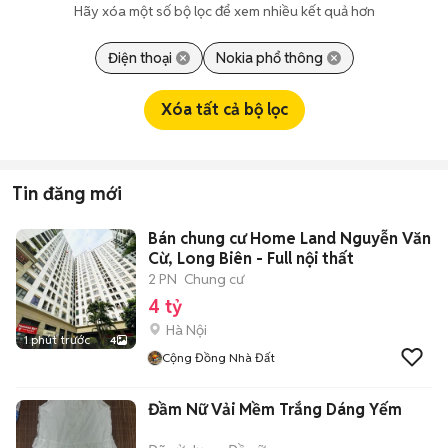
Hãy xóa một số bộ lọc để xem nhiều kết quả hơn
Điện thoại
Nokia phổ thông
Xóa tất cả bộ lọc
Tin đăng mới
Bán chung cư Home Land Nguyễn Văn
Cừ, Long Biên - Full nội thất
2 PN
Chung cư
4 tỷ
Hà Nội
1 phút trước
4
Cộng Đồng Nhà Đất
Đầm Nữ Vải Mềm Trắng Dáng Yếm