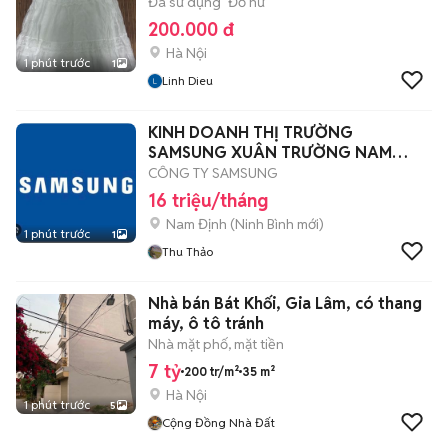
Đã sử dụng
Đồ nữ
200.000 đ
Hà Nội
1 phút trước
1
Linh Dieu
KINH DOANH THỊ TRƯỜNG
SAMSUNG XUÂN TRƯỜNG NAM
ĐỊNH
CÔNG TY SAMSUNG
16 triệu/tháng
Nam Định
(
Ninh Bình
mới)
1 phút trước
1
Thu Thảo
Nhà bán Bát Khối, Gia Lâm, có thang
máy, ô tô tránh
Nhà mặt phố, mặt tiền
7 tỷ
200 tr/m²
35 m²
Hà Nội
1 phút trước
5
Cộng Đồng Nhà Đất