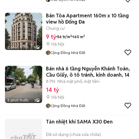
Bán Tòa Apartment 160m x 10 tầng
view hồ Đống Đa
Chung cư
9 tỷ
56 tr/m²
160 m²
Hà Nội
2 phút trước
5
Cộng Đồng Nhà Đất
Bán nhà 6 tầng Nguyễn Khánh Toàn,
Cầu Giấy, ô tô tránh, kinh doanh, 14
8 PN
Nhà mặt phố, mặt tiền
14 tỷ
Hà Nội
2 phút trước
3
Cộng Đồng Nhà Đất
Tản nhiệt khí SAMA X30 Đen
Đã sử dụng (chưa sửa chữa)