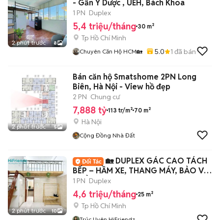
- Gần Y Dược , UEH, Bách Khoa
1 PN
Duplex
5,4 triệu/tháng
30 m²
Tp Hồ Chí Minh
2 phút trước
8
5.0
1
đã bán
Chuyên Căn Hộ HCM🏡
Bán căn hộ Smatshome 2PN Long
Biên, Hà Nội - View hồ đẹp
2 PN
Chung cư
7,888 tỷ
113 tr/m²
70 m²
Hà Nội
2 phút trước
5
Cộng Đồng Nhà Đất
🏡 DUPLEX GÁC CAO TÁCH
BẾP – HẦM XE, THANG MÁY, BẢO VỆ
– GẦN VHU & BKU
1 PN
Duplex
4,6 triệu/tháng
25 m²
Tp Hồ Chí Minh
2 phút trước
10
Trúc Uyên HiFriendz