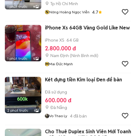
Tp Hồ Chí Minh
1 phút trước
9
N
4.7
Nông Hoàng Ngọc Viễn
iPhone Xs 64GB Vàng Gold Like New
iPhone XS
64 GB
2.800.000 đ
Nam Định
(
Ninh Bình
mới)
1 phút trước
5
M
Mai Đức Mạnh
Két đựng tiền Kim loại Đen để bàn
Đã sử dụng
600.000 đ
Đà Nẵng
2 phút trước
1
4
đã bán
Vo Thao Ly
Cho Thuê Duplex Sinh Viên Mới Toanh