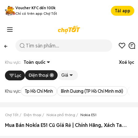
Voucher KFC đến 100k
Tải app
Chỉ có trên app Chợ Tốt
Khu vực:
Toàn quốc
Xoá lọc
Điện thoại
Giá
Lọc
Khu vực:
Tp Hồ Chí Minh
Bình Dương (TP Hồ Chí Minh mới)
Bà 
Chợ Tốt
Điện thoại
Nokia phổ thông
Nokia E51
Mua Bán Nokia E51 Cũ Giá Rẻ | Chính Hãng, Xách Tay 2026