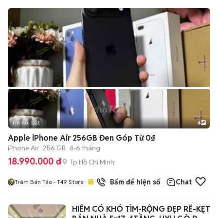
Tin nổi bật
4
Apple iPhone Air 256GB Đen Góp Từ 0₫
iPhone Air
256 GB
4-6 tháng
18.990.000 đ
Tp Hồ Chí Minh
23
đã bán
Bấm để hiện số
Chat
Trâm Bán Táo - T49 Store
HIẾM CÓ KHÓ TÌM-RỘNG ĐẸP RẼ-KẸT