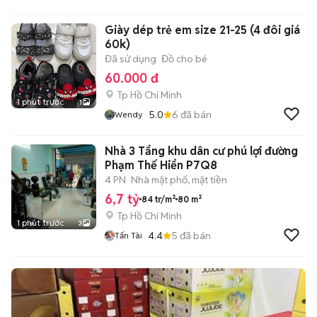
Giày dép trẻ em size 21-25 (4 đôi giá
60k)
Đã sử dụng
Đồ cho bé
60.000 đ
Tp Hồ Chí Minh
1 phút trước
1
5.0
6
đã bán
Wendy
Nhà 3 Tẩng khu dân cư phú lợi đường
Phạm Thế Hiển P7Q8
4 PN
Nhà mặt phố, mặt tiền
6,7 tỷ
84 tr/m²
80 m²
Tp Hồ Chí Minh
1 phút trước
3
4.4
5
đã bán
Tấn Tài