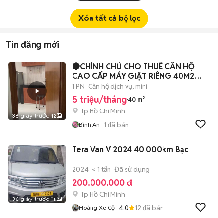
Xóa tất cả bộ lọc
Tin đăng mới
🔴CHÍNH CHỦ CHO THUÊ CĂN HỘ
CAO CẤP MÁY GIẶT RIÊNG 40M2
FULL NT GÒ VẤP🔴
1 PN
Căn hộ dịch vụ, mini
5 triệu/tháng
40 m²
Tp Hồ Chí Minh
36 giây trước
12
1
đã bán
Bình An
Tera Van V 2024 40.000km Bạc
2024
< 1 tấn
Đã sử dụng
200.000.000 đ
Tp Hồ Chí Minh
36 giây trước
6
4.0
12
đã bán
Hoàng Xe Cộ