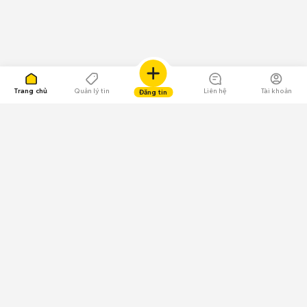
Trang chủ
Quản lý tin
Liên hệ
Tài khoản
Đăng tin
109.000 Bình chọn
Tải ứng dụng Chợ Tốt
Về Chợ Tốt
Quy chế sàn