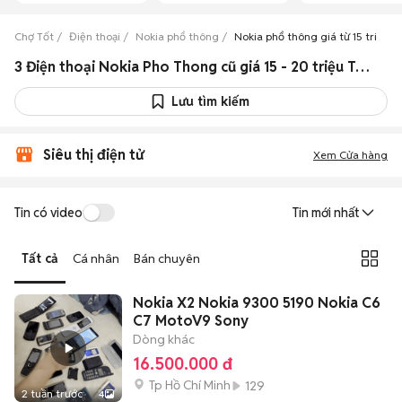
Chợ Tốt
Điện thoại
Nokia phổ thông
Nokia phổ thông giá từ 15 triệu đ
3 Điện thoại Nokia Pho Thong cũ giá 15 - 20 triệu Toàn quốc
Lưu tìm kiếm
Siêu thị điện tử
Xem Cửa hàng
Tin có video
Tin mới nhất
Tất cả
Cá nhân
Bán chuyên
Nokia X2 Nokia 9300 5190 Nokia C6
C7 MotoV9 Sony
Dòng khác
16.500.000 đ
Tp Hồ Chí Minh
129
2 tuần trước
4