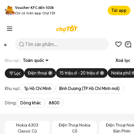
Voucher KFC đến 100k
Tải app
Chỉ có trên app Chợ Tốt
Khu vực:
Toàn quốc
Xoá lọc
Điện thoại
15 triệu đ - 20 triệu đ
Nokia phổ 
Lọc
Khu vực:
Tp Hồ Chí Minh
Bình Dương (TP Hồ Chí Minh mới)
Bà 
Dòng:
Dòng khác
8800
Nokia 6303
Điện Thoại Nokia
Điện Thoại Nok
Classic Cũ
Cổ
Bàn Phím