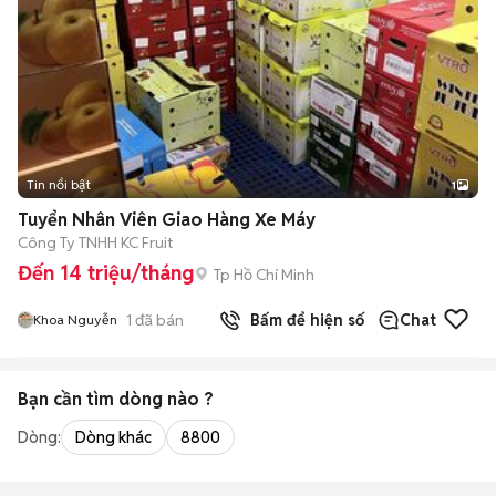
Tin nổi bật
1
Tuyển Nhân Viên Giao Hàng Xe Máy
Công Ty TNHH KC Fruit
Đến 14 triệu/tháng
Tp Hồ Chí Minh
1
đã bán
Bấm để hiện số
Chat
Khoa Nguyễn
Bạn cần tìm
dòng
nào ?
Dòng:
Dòng khác
8800