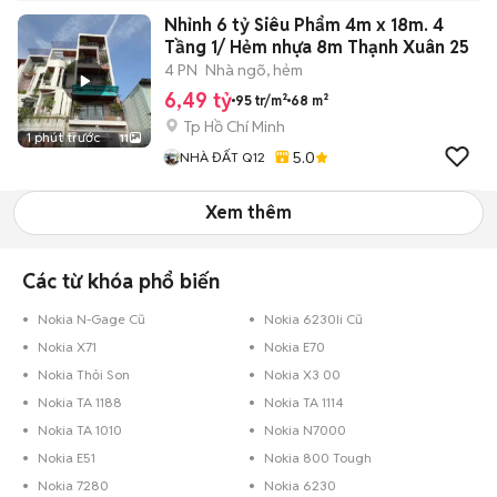
Nhỉnh 6 tỷ Siêu Phẩm 4m x 18m. 4
Tầng 1/ Hẻm nhựa 8m Thạnh Xuân 25
4 PN
Nhà ngõ, hẻm
6,49 tỷ
95 tr/m²
68 m²
Tp Hồ Chí Minh
1 phút trước
11
5.0
NHÀ ĐẤT Q12
Xem thêm
Các từ khóa phổ biến
Nokia N-Gage Cũ
Nokia 6230Ii Cũ
Nokia X71
Nokia E70
Nokia Thỏi Son
Nokia X3 00
Nokia TA 1188
Nokia TA 1114
Nokia TA 1010
Nokia N7000
Nokia E51
Nokia 800 Tough
Nokia 7280
Nokia 6230