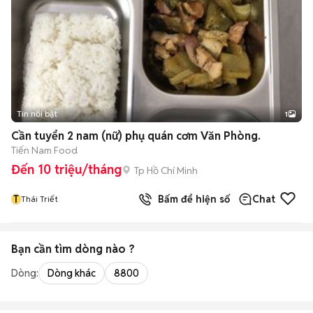
Tin nổi bật
1
Cần tuyển 2 nam (nữ) phụ quán cơm Văn Phòng.
Tiến Nam Food
Đến 10 triệu/tháng
Tp Hồ Chí Minh
T
Bấm để hiện số
Chat
Thái Triết
Bạn cần tìm
dòng
nào ?
Dòng:
Dòng khác
8800