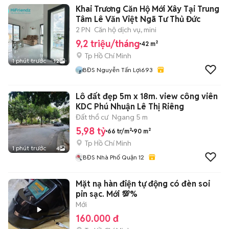
Khai Trương Căn Hộ Mới Xây Tại Trung
Tâm Lê Văn Việt Ngã Tư Thủ Đức
2 PN
Căn hộ dịch vụ, mini
9,2 triệu/tháng
42 m²
Tp Hồ Chí Minh
1 phút trước
12
BĐS Nguyễn Tấn Lợi693
Lô đất đẹp 5m x 18m. view công viên
KDC Phú Nhuận Lê Thị Riêng
Đất thổ cư
Ngang 5 m
5,98 tỷ
66 tr/m²
90 m²
Tp Hồ Chí Minh
1 phút trước
4
BĐS Nhà Phố Quận 12
Mặt nạ hàn điện tự động có đèn soi
pin sạc. Mới 💯%
Mới
160.000 đ