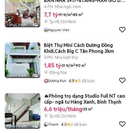
BÁN NHÀ 5×17-4TẦNG-HXH GÒ DẦU
TÂN PHÚ
4 PN
Nhà ngõ, hẻm
7,7 tỷ
91 tr/m²
85 m²
Tp Hồ Chí Minh
1 phút trước
5
Nguyen Viet
Biệt Thự Mini Cách Đường Đồng
Khởi,Cách Big C Tân Phong 3km
3 PN
Nhà biệt thự
1,85 tỷ
21 tr/m²
90 m²
Đồng Nai
1 phút trước
11
4.9
5
đã bán
Dương Kun
🔥Phòng trọ dạng Studio Full NT cao
cấp- ngã tư Hàng Xanh, Bình Thạnh
6,6 triệu/tháng
35 m²
Tp Hồ Chí Minh
4.0
2
đã bán
Thanh
1 phút trước
8