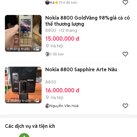
4.6
354
đã bán
Nokia 8800 GoldVàng 98%giá cả có
thể thương lượng
8800
>12 tháng
15.000.000 đ
Hà Nội
1 tháng trước
6
3
đã bán
Nokia 8800 Sapphire Arte Nâu
8800
16.000.000 đ
Hà Nội
2 tháng trước
1
Nguyễn Văn Hoà
Các dịch vụ và tiện ích