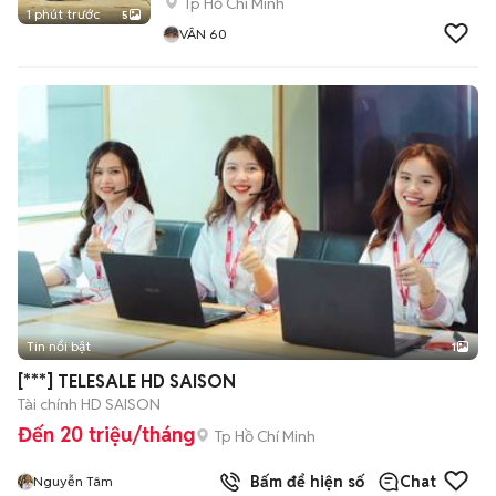
Tp Hồ Chí Minh
1 phút trước
5
VÂN 60
Tin nổi bật
1
[***] TELESALE HD SAISON
Tài chính HD SAISON
Đến 20 triệu/tháng
Tp Hồ Chí Minh
Bấm để hiện số
Chat
Nguyễn Tâm