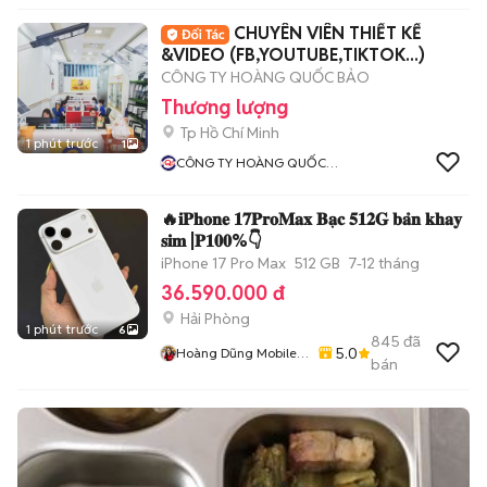
CHUYÊN VIÊN THIẾT KẾ
&VIDEO (FB,YOUTUBE,TIKTOK...)
CÔNG TY HOÀNG QUỐC BẢO
Thương lượng
Tp Hồ Chí Minh
1 phút trước
1
CÔNG TY HOÀNG QUỐC
BẢO
🔥𝐢𝐏𝐡𝐨𝐧𝐞 𝟏𝟕𝐏𝐫𝐨𝐌𝐚𝐱 𝐁𝐚̣𝐜 𝟓𝟏𝟐𝐆 𝐛𝐚̉𝐧 𝐤𝐡𝐚𝐲
𝐬𝐢𝐦 |𝐏𝟏𝟎𝟎%👇
iPhone 17 Pro Max
512 GB
7-12 tháng
36.590.000 đ
Hải Phòng
1 phút trước
6
845
đã
5.0
Hoàng Dũng Mobile
bán
98 Ngô Gia Tự - Hải
Phòng