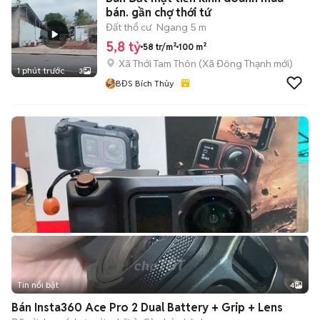
bán. gần chợ thới tứ
Đất thổ cư
Ngang 5 m
5,8 tỷ
58 tr/m²
100 m²
Xã Thới Tam Thôn
(
Xã Đông Thạnh
mới)
1 phút trước
3
BĐS Bích Thủy
Tin nổi bật
4
Bán Insta360 Ace Pro 2 Dual Battery + Grip + Lens