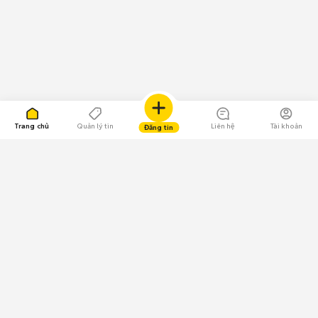
Trang chủ
Quản lý tin
Liên hệ
Tài khoản
Đăng tin
109.000 Bình chọn
Tải ứng dụng Chợ Tốt
Về Chợ Tốt
Quy chế sàn
Chính sách bảo mật
Giải quyết tranh chấp
CÔNG TY TNHH CHỢ TỐT - Người đại diện theo pháp luật:
Nguyễn Trọng Tấn; GPDKKD: 0312120782 do Sở KH & ĐT TP.HCM cấp ngày