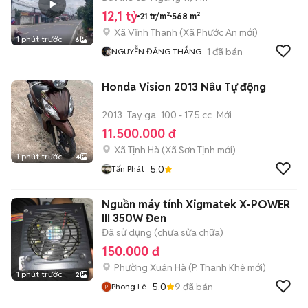
12,1 tỷ
21 tr/m²
568 m²
Xã Vĩnh Thanh
(
Xã Phước An
mới)
1 phút trước
6
1
đã bán
NGUYỄN ĐĂNG THẮNG
Honda Vision 2013 Nâu Tự động
2013
Tay ga
100 - 175 cc
Mới
11.500.000 đ
Xã Tịnh Hà
(
Xã Sơn Tịnh
mới)
1 phút trước
4
5.0
Tấn Phát
Nguồn máy tính Xigmatek X-POWER
III 350W Đen
Đã sử dụng (chưa sửa chữa)
150.000 đ
Phường Xuân Hà
(
P. Thanh Khê
mới)
1 phút trước
2
5.0
9
đã bán
Phong Lê