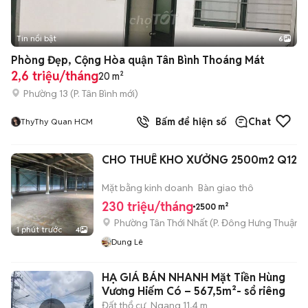
Tin nổi bật
6
+
2
Phòng Đẹp, Cộng Hòa quận Tân Bình Thoáng Mát
2,6 triệu/tháng
20 m²
Phường 13
(
P. Tân Bình
mới)
Bấm để hiện số
Chat
ThyThy Quan HCM
CHO THUÊ KHO XƯỞNG 2500m2 Q12
Mặt bằng kinh doanh
Bàn giao thô
230 triệu/tháng
2500 m²
Phường Tân Thới Nhất
(
P. Đông Hưng Thuận
m
1 phút trước
4
Dung Lê
HẠ GIÁ BÁN NHANH Mặt Tiền Hùng
Vương Hiếm Có – 567,5m²- sổ riêng
Đất thổ cư
Ngang 11,4 m