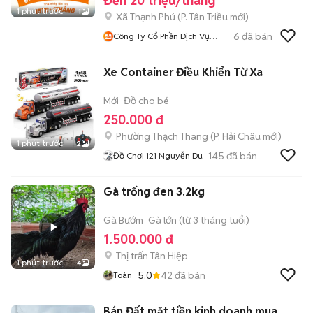
Đến 20 triệu/tháng
1 phút trước
1
Xã Thạnh Phú
(
P. Tân Triều
mới)
6
đã bán
Công Ty Cổ Phần Dịch Vụ
Giao Hàng Nhanh Đồng Nai
Xe Container Điều Khiển Từ Xa
Mới
Đồ cho bé
250.000 đ
Phường Thạch Thang
(
P. Hải Châu
mới)
1 phút trước
2
145
đã bán
Đồ Chơi 121 Nguyễn Du
Gà trống đen 3.2kg
Gà Bướm
Gà lớn (từ 3 tháng tuổi)
1.500.000 đ
Thị trấn Tân Hiệp
1 phút trước
4
5.0
42
đã bán
Toàn
Bán Đất mặt tiền kinh doanh mua