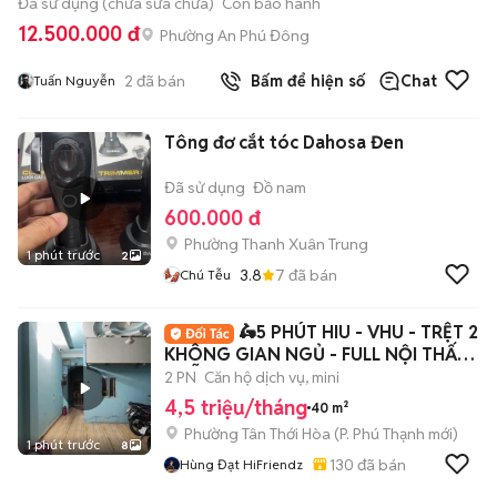
Đã sử dụng (chưa sửa chữa)
Còn bảo hành
12.500.000 đ
Phường An Phú Đông
2
đã bán
Bấm để hiện số
Chat
Tuấn Nguyễn
Tông đơ cắt tóc Dahosa Đen
Đã sử dụng
Đồ nam
600.000 đ
Phường Thanh Xuân Trung
1 phút trước
2
3.8
7
đã bán
Chú Tễu
🛵5 PHÚT HIU - VHU - TRỆT 2
KHÔNG GIAN NGỦ - FULL NỘI THẤT
- HỖ TRỢ CỌC
2 PN
Căn hộ dịch vụ, mini
4,5 triệu/tháng
40 m²
Phường Tân Thới Hòa
(
P. Phú Thạnh
mới)
1 phút trước
8
130
đã bán
Hùng Đạt HiFriendz