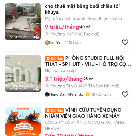
cho thuê mặt bằng buổi chiều tối
khuya
Mặt bằng kinh doanh
Hoàn thiện cơ bản
9 triệu/tháng
40 m²
Phường 11
(
P. Phú Thọ
mới)
1 phút trước
4
1
đã bán
Kim Yen
PHÒNG STUDIO FULL NỘI
THẤT - 5P HUIT - VHU - HỖ TRỢ CỌC
- CÓ THANG MÁY
Nội thất cao cấp
3,1 triệu/tháng
25 m²
Phường Tân Quý
(
P. Tân Sơn Nhì
mới)
1 phút trước
6
130
đã bán
Hùng Đạt HiFriendz
VĨNH CỬU TUYỂN DỤNG
NHÂN VIÊN GIAO HÀNG XE MÁY
CÔNG TY CỔ PHẦN DỊCH VỤ GIAO HÀNG
NHANH