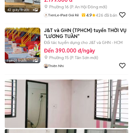
Phường 16
(
P. An Hội Đông
mới)
42 giây trước
4
4.9
426
đã bán
TienLe-IPad Giá Rẻ
J&T và GHN (TPHCM) tuyển THỜI VỤ
"LƯƠNG TUẦN"
Đối tác tuyển dụng cho J&T và GHN - HCM
Đến 390.000 đ/ngày
Phường 15
(
P. Tân Sơn
mới)
1 phút trước
2
Thiên Nhi