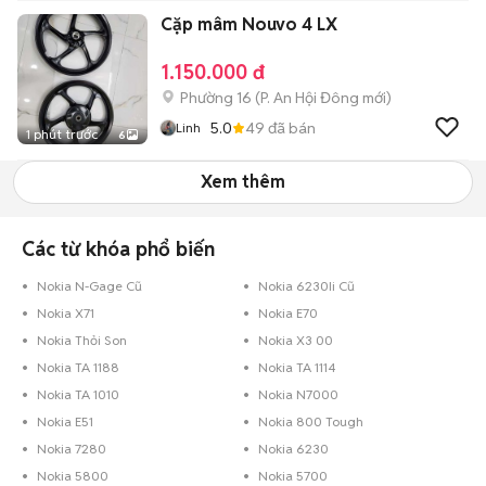
Cặp mâm Nouvo 4 LX
1.150.000 đ
Phường 16
(
P. An Hội Đông
mới)
5.0
49
đã bán
Linh
1 phút trước
6
Xem thêm
Các từ khóa phổ biến
Nokia N-Gage Cũ
Nokia 6230Ii Cũ
Nokia X71
Nokia E70
Nokia Thỏi Son
Nokia X3 00
Nokia TA 1188
Nokia TA 1114
Nokia TA 1010
Nokia N7000
Nokia E51
Nokia 800 Tough
Nokia 7280
Nokia 6230
Nokia 5800
Nokia 5700