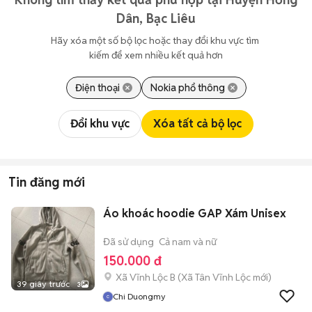
Dân, Bạc Liêu
Hãy xóa một số bộ lọc hoặc thay đổi khu vực tìm 
kiếm để xem nhiều kết quả hơn
Điện thoại
Nokia phổ thông
Đổi khu vực
Xóa tất cả bộ lọc
Tin đăng mới
Áo khoác hoodie GAP Xám Unisex
Đã sử dụng
Cả nam và nữ
150.000 đ
Xã Vĩnh Lộc B
(
Xã Tân Vĩnh Lộc
mới)
39 giây trước
3
Chi Duongmy