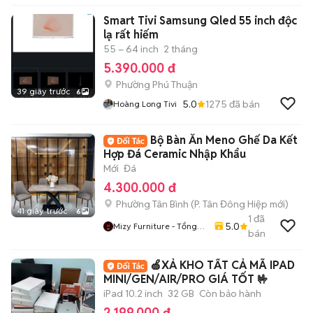
Smart Tivi Samsung Qled 55 inch độc
lạ rất hiếm
55 – 64 inch
2 tháng
5.390.000 đ
Phường Phú Thuận
39 giây trước
6
5.0
1275
đã bán
Hoàng Long Tivi
Bộ Bàn Ăn Meno Ghế Da Kết
Hợp Đá Ceramic Nhập Khẩu
Mới
Đá
4.300.000 đ
Phường Tân Bình
(
P. Tân Đông Hiệp
mới)
41 giây trước
6
1
đã
5.0
Mizy Furniture - Tổng
bán
Kho Nội Thất Sỉ Lẻ
🍏XẢ KHO TẤT CẢ MÃ IPAD
MINI/GEN/AIR/PRO GIÁ TỐT 🤟
iPad 10.2 inch
32 GB
Còn bảo hành
2.199.000 đ