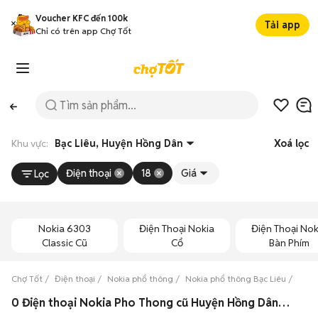
Voucher KFC đến 100k
Tải app
Chỉ có trên app Chợ Tốt
Khu vực:
Bạc Liêu, Huyện Hồng Dân
Xoá lọc
Điện thoại
18
Giá
Lọc
Nokia 6303
Điện Thoại Nokia
Điện Thoại Nok
Classic Cũ
Cổ
Bàn Phím
Chợ Tốt
Điện thoại
Nokia phổ thông
Nokia phổ thông Bạc Liêu
Noki
0 Điện thoại Nokia Pho Thong cũ Huyện Hồng Dân, Bạc Liêu