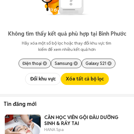
Không tìm thấy kết quả phù hợp tại Bình Phước
Hãy xóa một số bộ lọc hoặc thay đổi khu vực tìm 
kiếm để xem nhiều kết quả hơn
Điện thoại
Samsung
Galaxy S21
Đổi khu vực
Xóa tất cả bộ lọc
Tin đăng mới
CẦN HỌC VIÊN GỘI ĐẦU DƯỠNG
SINH & RÁY TAI
HANA Spa