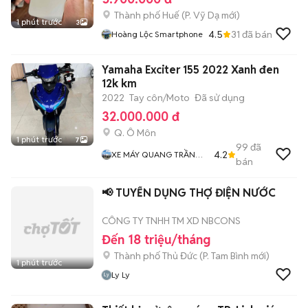
Thành phố Huế
(
P. Vỹ Dạ
mới)
1 phút trước
3
4.5
31
đã bán
Hoàng Lộc Smartphone
Yamaha Exciter 155 2022 Xanh đen
12k km
2022
Tay côn/Moto
Đã sử dụng
32.000.000 đ
Q. Ô Môn
1 phút trước
7
99
đã
4.2
XE MÁY QUANG TRẦN
bán
Chuyen Bán Xe Trúng
Thưởng
📢 TUYỂN DỤNG THỢ ĐIỆN NƯỚC
CÔNG TY TNHH TM XD NBCONS
Đến 18 triệu/tháng
Thành phố Thủ Đức
(
P. Tam Bình
mới)
1 phút trước
Ly Ly