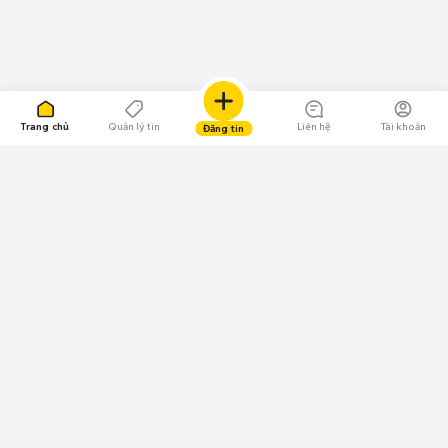
Trang chủ
Quản lý tin
Liên hệ
Tài khoản
Đăng tin
109.000 Bình chọn
Tải ứng dụng Chợ Tốt
Về Chợ Tốt
Quy chế sàn
Chính sách bảo mật
Giải quyết tranh chấp
CÔNG TY TNHH CHỢ TỐT - Người đại diện theo pháp luật:
Nguyễn Trọng Tấn; GPDKKD: 0312120782 do Sở KH & ĐT TP.HCM cấp ngày