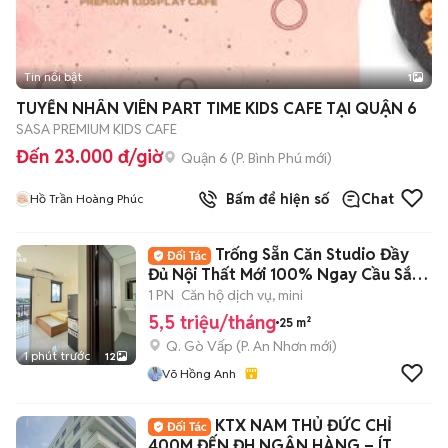
Tin nổi bật
1
TUYỂN NHÂN VIÊN PART TIME KIDS CAFE TẠI QUẬN 6
SASA PREMIUM KIDS CAFE
Đến 23.000 đ/giờ
Quận 6
(
P. Bình Phú
mới)
Bấm để hiện số
Chat
Hồ Trần Hoàng Phúc
Trống Sẵn Căn Studio Đầy
Đủ Nội Thất Mới 100% Ngay Cầu Sắt
An Phú Đông
1 PN
Căn hộ dịch vụ, mini
5,5 triệu/tháng
25 m²
Q. Gò Vấp
(
P. An Nhơn
mới)
1 phút trước
12
Võ Hồng Anh
KTX NAM THỦ ĐỨC CHỈ
400M ĐẾN ĐH NGÂN HÀNG – ÍT