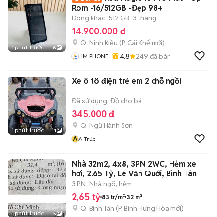
Rom -16/512GB -Đẹp 98+
Dòng khác
512 GB
3 tháng
14.900.000 đ
Q. Ninh Kiều
(
P. Cái Khế
mới)
1 phút trước
6
4.8
249
đã bán
HM PHONE
Xe ô tô điện trẻ em 2 chỗ ngồi
Đã sử dụng
Đồ cho bé
345.000 đ
Q. Ngũ Hành Sơn
1 phút trước
1
A
A Trúc
Nhà 32m2, 4x8, 3PN 2WC, Hẻm xe
hơi, 2.65 Tỷ, Lê Văn Quới, Bình Tân
3 PN
Nhà ngõ, hẻm
2,65 tỷ
83 tr/m²
32 m²
Q. Bình Tân
(
P. Bình Hưng Hòa
mới)
1 phút trước
5