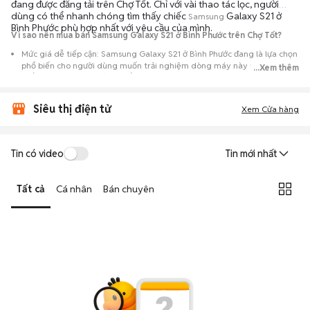
đang được đăng tải trên Chợ Tốt. Chỉ với vài thao tác lọc, người
dùng có thể nhanh chóng tìm thấy chiếc
Galaxy S21 ở
Samsung
Bình Phước phù hợp nhất với yêu cầu của mình.
Vì sao nên mua bán Samsung Galaxy S21 ở Bình Phước trên Chợ Tốt?
Mức giá dễ tiếp cận: Samsung Galaxy S21 ở Bình Phước đang là lựa chọn
phổ biến cho người dùng muốn trải nghiệm dòng máy này với chi phí
...Xem thêm
thấp hơn so với khi mới ra mắt.
Nguồn cung phong phú: Dễ dàng tìm thấy
Samsung
Galaxy S21 ở Bình
Siêu thị điện tử
Phước từ nhiều cá nhân muốn lên đời máy, mang đến đa dạng sự lựa
Xem Cửa hàng
chọn về tình trạng bảo hành, hình thức máy và màu sắc.
Giao dịch minh bạch: Việc gặp gỡ trực tiếp giúp người mua
Tin có video
Tin mới nhất
đánh giá chính xác hiệu năng thực tế của máy so với mô tả trên
tin đăng.
Tất cả
Cá nhân
Bán chuyên
Mua bán linh hoạt: Hai bên có thể chủ động thỏa thuận giá cả và
địa điểm giao nhận, chốt giao dịch nhanh chóng khi đạt được
tiếng nói chung.