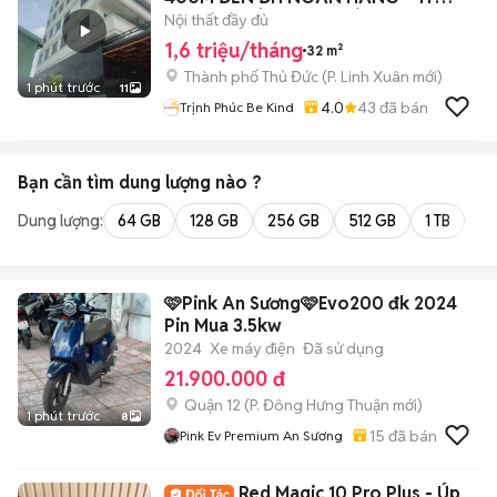
NGƯỜI, CHỈ 4 BẠN/PHÒNG
Nội thất đầy đủ
1,6 triệu/tháng
32 m²
Thành phố Thủ Đức
(
P. Linh Xuân
mới)
1 phút trước
11
4.0
43
đã bán
Trịnh Phúc Be Kind
Bạn cần tìm
dung lượng
nào ?
Dung lượng:
64 GB
128 GB
256 GB
512 GB
1 TB
2 
🩷Pink An Sương🩷Evo200 đk 2024
Pin Mua 3.5kw
2024
Xe máy điện
Đã sử dụng
21.900.000 đ
Quận 12
(
P. Đông Hưng Thuận
mới)
1 phút trước
8
15
đã bán
Pink Ev Premium An Sương
Red Magic 10 Pro Plus - Úp