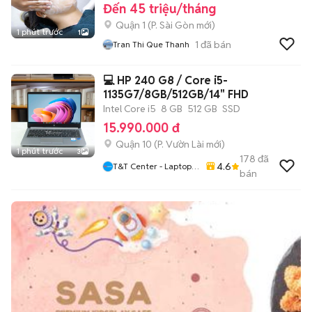
Đến 45 triệu/tháng
Quận 1
(
P. Sài Gòn
mới)
1 phút trước
1
1
đã bán
Tran Thi Que Thanh
💻 HP 240 G8 / Core i5-
1135G7/8GB/512GB/14" FHD
Intel Core i5
8 GB
512 GB
SSD
15.990.000 đ
Quận 10
(
P. Vườn Lài
mới)
1 phút trước
3
178
đã
4.6
T&T Center - Laptop,
bán
MacBook, IPhone Tại
HCM