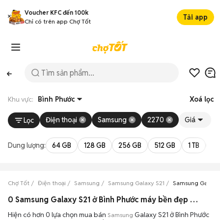
Voucher KFC đến 100k
Tải app
Chỉ có trên app Chợ Tốt
Khu vực:
Bình Phước
Xoá lọc
Điện thoại
Samsung
2270
Giá
Lọc
Dung lượng:
64 GB
128 GB
256 GB
512 GB
1 TB
2 
Chợ Tốt
Điện thoại
Samsung
Samsung Galaxy S21
Samsung Galaxy 
0 Samsung Galaxy S21 ở Bình Phước máy bền đẹp đang bán 08/2026
Hiện có hơn 0 lựa chọn mua bán
Galaxy S21 ở Bình Phước
Samsung