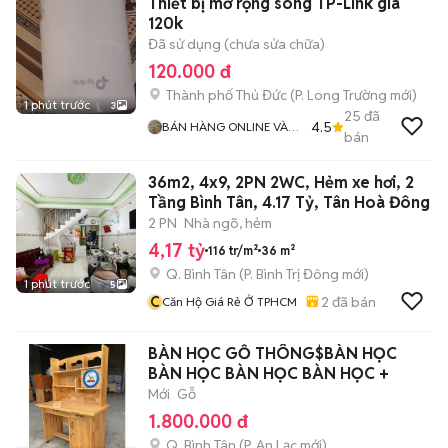
Thiết bị mở rộng sóng TP-Link giá
120k
Đã sử dụng (chưa sửa chữa)
120.000 đ
Thành phố Thủ Đức
(
P. Long Trường
mới)
1 phút trước
3
25
đã
4.5
BÁN HÀNG ONLINE VÀ
bán
TUYỂN DỤNG
36m2, 4x9, 2PN 2WC, Hẻm xe hơi, 2
Tầng Bình Tân, 4.17 Tỷ, Tân Hoà Đông
2 PN
Nhà ngõ, hẻm
4,17 tỷ
116 tr/m²
36 m²
Q. Bình Tân
(
P. Bình Trị Đông
mới)
1 phút trước
5
C
2
đã bán
Căn Hộ Giá Rẻ Ở TPHCM
BÀN HỌC GỖ THÔNG$BÀN HỌC
BÀN HỌC BÀN HỌC BÀN HỌC +
Mới
Gỗ
1.800.000 đ
Q. Bình Tân
(
P. An Lạc
mới)