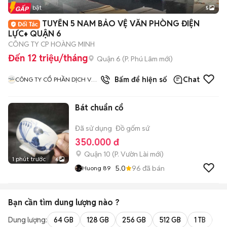
Tin nổi bật
5
TUYỂN 5 NAM BẢO VỆ VĂN PHÒNG ĐIỆN
LỰC♦️ QUẬN 6
CÔNG TY CP HOÀNG MINH
Đến 12 triệu/tháng
Quận 6
(
P. Phú Lâm
mới)
Bấm để hiện số
Chat
CÔNG TY CỔ PHẦN DỊCH VỤ
HOÀNG MINH SG
Bát chuẩn cổ
Đã sử dụng
Đồ gốm sứ
350.000 đ
Quận 10
(
P. Vườn Lài
mới)
1 phút trước
6
5.0
96
đã bán
Huong 89
Bạn cần tìm
dung lượng
nào ?
Dung lượng:
64 GB
128 GB
256 GB
512 GB
1 TB
2 