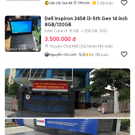
C
2
đã bán
Căn Hộ Giá Rẻ Ở TPHCM
Dell Inspiron 3458 i3-5th Gen 14 inch
8GB/120GB
Intel Core i3
8 GB
< 128 GB
SSD
3.500.000 đ
Huyện Chợ Mới
(
Xã Nhơn Mỹ
mới)
1 phút trước
6
5.0
86
đã bán
Nguyễn Chí Linh