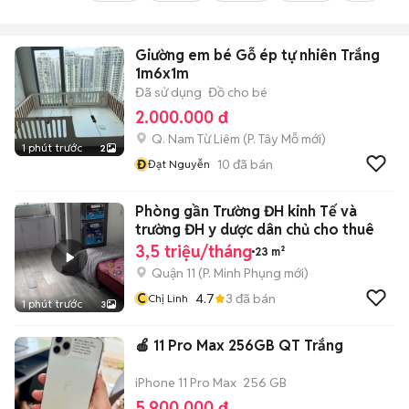
Giường em bé Gỗ ép tự nhiên Trắng
1m6x1m
Đã sử dụng
Đồ cho bé
2.000.000 đ
Q. Nam Từ Liêm
(
P. Tây Mỗ
mới)
1 phút trước
2
Đ
10
đã bán
Đạt Nguyễn
Phòng gần Trường ĐH kinh Tế và
trường ĐH y dược dân chủ cho thuê
3,5 triệu/tháng
23 m²
Quận 11
(
P. Minh Phụng
mới)
C
4.7
3
đã bán
Chị Linh
1 phút trước
3
🍎 11 Pro Max 256GB QT Trắng
iPhone 11 Pro Max
256 GB
5.900.000 đ