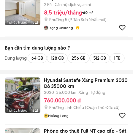
2 PN
Căn hộ dịch vụ, mini
8,5 triệu/tháng
60 m²
Phường 5
(
P. Tân Sơn Nhất
mới)
1 phút trước
10
Trọng Uniliving
Bạn cần tìm
dung lượng
nào ?
Dung lượng:
64 GB
128 GB
256 GB
512 GB
1 TB
2 
Hyundai Santafe Xăng Premium 2020
Đỏ 35000 km
2020
35.000 km
Xăng
Tự động
760.000.000 đ
Phường Linh Chiểu (Quận Thủ Đức cũ)
1 phút trước
15
H
Hoàng Long
Phòng cho thuê Full NT cao cấp - Sát