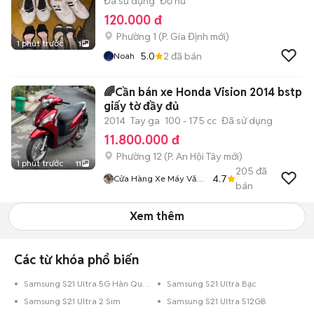
Đã sử dụng
Đồ nữ
120.000 đ
Phường 1
(
P. Gia Định
mới)
1 phút trước
1
5.0
2
đã bán
Noah
🌈Cần bán xe Honda Vision 2014 bstp
giấy tờ đầy đủ
2014
Tay ga
100 - 175 cc
Đã sử dụng
11.800.000 đ
Phường 12
(
P. An Hội Tây
mới)
1 phút trước
11
205
đã
4.7
Cửa Hàng Xe Máy Văn
bán
Phúc
Xem thêm
Các từ khóa phổ biến
Samsung S21 Ultra 5G Hàn Quốc
Samsung S21 Ultra Bạc
Samsung S21 Ultra 2 Sim
Samsung S21 Ultra 512GB