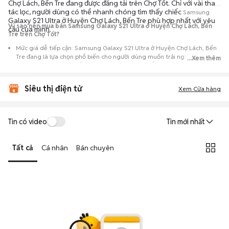
Chợ Lách, Bến Tre đang được đăng tải trên Chợ Tốt. Chỉ với vài thao
tác lọc, người dùng có thể nhanh chóng tìm thấy chiếc
Samsung
Galaxy S21 Ultra ở Huyện Chợ Lách, Bến Tre phù hợp nhất với yêu
Vì sao nên mua bán Samsung Galaxy S21 Ultra ở Huyện Chợ Lách, Bến
cầu của mình.
Tre trên Chợ Tốt?
Mức giá dễ tiếp cận: Samsung Galaxy S21 Ultra ở Huyện Chợ Lách, Bến
Tre đang là lựa chọn phổ biến cho người dùng muốn trải nghiệm dòng
...Xem thêm
máy này với chi phí thấp hơn so với khi mới ra mắt.
Nguồn cung phong phú: Dễ dàng tìm thấy
Samsung
Galaxy S21 Ultra ở
Siêu thị điện tử
Huyện Chợ Lách, Bến Tre từ nhiều cá nhân muốn lên đời máy, mang đến
Xem Cửa hàng
đa dạng sự lựa chọn về tình trạng bảo hành, hình thức máy và màu sắc.
Giao dịch minh bạch: Việc gặp gỡ trực tiếp giúp người mua
Tin có video
Tin mới nhất
đánh giá chính xác hiệu năng thực tế của máy so với mô tả trên
tin đăng.
Tất cả
Cá nhân
Bán chuyên
Mua bán linh hoạt: Hai bên có thể chủ động thỏa thuận giá cả và
địa điểm giao nhận, chốt giao dịch nhanh chóng khi đạt được
tiếng nói chung.