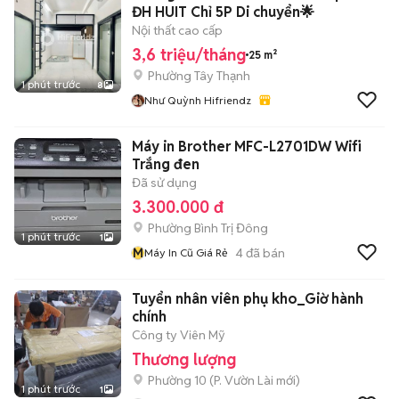
ĐH HUIT Chỉ 5P Di chuyển🌟
Nội thất cao cấp
3,6 triệu/tháng
25 m²
Phường Tây Thạnh
1 phút trước
8
Như Quỳnh Hifriendz
Máy in Brother MFC-L2701DW Wifi
Trắng đen
Đã sử dụng
3.300.000 đ
Phường Bình Trị Đông
1 phút trước
1
M
4
đã bán
Máy In Cũ Giá Rẻ
Tuyển nhân viên phụ kho_Giờ hành
chính
Công ty Viên Mỹ
Thương lượng
Phường 10
(
P. Vườn Lài
mới)
1 phút trước
1