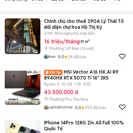
Chính chủ cho thuê 290A Lý Thái Tổ
đối diện chợ hoa Hồ Thị Kỷ
2 PN
Nhà mặt phố, mặt tiền
16 triệu/tháng
21 m²
Phường 1
(
P. Bàn Cờ
mới)
1 phút trước
3
5.0
28
đã bán
Bình
MSI Vector A16 HX AI R9
8940HX RTX 5070 Ti 16" 2K5
Ryzen 9
16 GB
1 TB
SSD
43.500.000 đ
Phường Phú Thọ Hòa
1 phút trước
6
5.0
255
đã bán
LAPTOPTOTVN
IPhone 14Pro 128G Zin All Full 100%
Quốc Tế