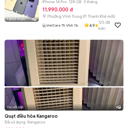
iPhone 14 Pro
128 GB
3 tháng
11.990.000 đ
Phường Vĩnh Trung
(
P. Thanh Khê
mới)
1 phút trước
4
125
đã
4.9
VietCare 75 Vĩnh Tân
bán
Thanh Khê Đà Nẵng
Tin nổi bật
4
Quạt điều hòa Kangaroo
Đã sử dụng
Kangaroo