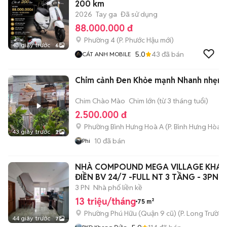
200 km
2026
Tay ga
Đã sử dụng
88.000.000 đ
Phường 4
(
P. Phước Hậu
mới)
43 giây trước
6
5.0
43
đã bán
CÁT ANH MOBILE
Chim cảnh Đen Khỏe mạnh Nhanh nhẹn
Chim Chào Mào
Chim lớn (từ 3 tháng tuổi)
2.500.000 đ
Phường Bình Hưng Hoà A
(
P. Bình Hưng Hòa
m
43 giây trước
2
10
đã bán
Phi
NHÀ COMPOUND MEGA VILLAGE KHA
ĐIỀN BV 24/7 -FULL NT 3 TẦNG - 3PN 
3 PN
Nhà phố liền kề
13 triệu/tháng
75 m²
Phường Phú Hữu (Quận 9 cũ)
(
P. Long Trường
44 giây trước
7