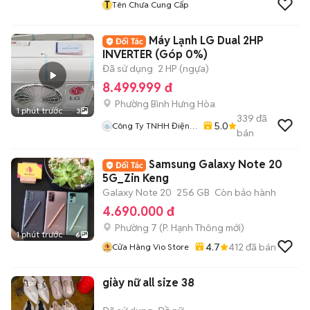
T
Tên Chưa Cung Cấp
Máy Lạnh LG Dual 2HP
INVERTER (Góp 0%)
Đã sử dụng
2 HP (ngựa)
8.499.999 đ
Phường Bình Hưng Hòa
1 phút trước
3
339
đã
5.0
Công Ty TNHH Điện
bán
Máy Nguyên Khôi
Samsung Galaxy Note 20
5G_Zin Keng
Galaxy Note 20
256 GB
Còn bảo hành
4.690.000 đ
Phường 7
(
P. Hạnh Thông
mới)
1 phút trước
6
4.7
412
đã bán
Cửa Hàng Vio Store
giày nữ all size 38