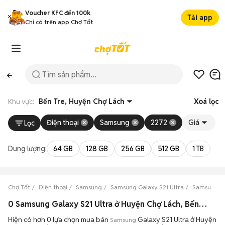
Voucher KFC đến 100k
Tải app
Chỉ có trên app Chợ Tốt
Khu vực:
Bến Tre, Huyện Chợ Lách
Xoá lọc
Điện thoại
Samsung
2272
Giá
Lọc
Dung lượng:
64 GB
128 GB
256 GB
512 GB
1 TB
2 
Chợ Tốt
Điện thoại
Samsung
Samsung Galaxy S21 Ultra
Samsung Ga
0 Samsung Galaxy S21 Ultra ở Huyện Chợ Lách, Bến Tre máy bền đẹp đang bán 08/2026
Hiện có hơn 0 lựa chọn mua bán
Galaxy S21 Ultra ở Huyện
Samsung