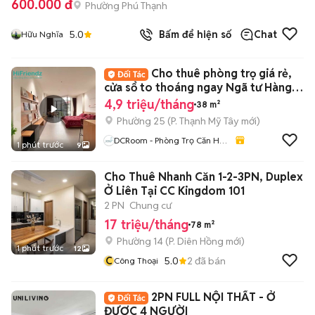
600.000 đ
Phường Phú Thạnh
5.0
Bấm để hiện số
Chat
Hữu Nghĩa
Cho thuê phòng trọ giá rẻ,
cửa sổ to thoáng ngay Ngã tư Hàng
Xanh
4,9 triệu/tháng
38 m²
Phường 25
(
P. Thạnh Mỹ Tây
mới)
DCRoom - Phòng Trọ Căn Hộ
1 phút trước
9
Giá Rẻ TP.HCM
Cho Thuê Nhanh Căn 1-2-3PN, Duplex
Ở Liên Tại CC Kingdom 101
2 PN
Chung cư
17 triệu/tháng
78 m²
Phường 14
(
P. Diên Hồng
mới)
1 phút trước
12
C
5.0
2
đã bán
Công Thoại
2PN FULL NỘI THẤT - Ở
ĐƯỢC 4 NGƯỜI