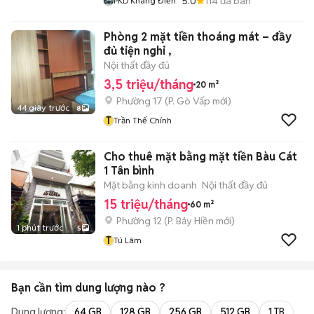
5.0
114
đã bán
PKD Khang Điền
Phòng 2 mặt tiền thoáng mát – đầy
đủ tiện nghi ,
Nội thất đầy đủ
3,5 triệu/tháng
20 m²
Phường 17
(
P. Gò Vấp
mới)
44 giây trước
8
T
Trần Thế Chính
Cho thuê mặt bằng mặt tiền Bàu Cát
1 Tân bình
Mặt bằng kinh doanh
Nội thất đầy đủ
15 triệu/tháng
60 m²
Phường 12
(
P. Bảy Hiền
mới)
1 phút trước
5
T
Tú Lâm
Bạn cần tìm
dung lượng
nào ?
Dung lượng:
64 GB
128 GB
256 GB
512 GB
1 TB
2 