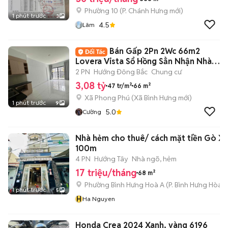
Phường 10
(
P. Chánh Hưng
mới)
1 phút trước
3
4.5
Lâm
Bán Gấp 2Pn 2Wc 66m2
Lovera Vista Sổ Hồng Sẳn Nhận Nhà
Ngay
2 PN
Hướng Đông Bắc
Chung cư
3,08 tỷ
47 tr/m²
66 m²
Xã Phong Phú
(
Xã Bình Hưng
mới)
1 phút trước
9
5.0
Cường
Nhà hẻm cho thuê/ cách mặt tiền Gò Xo
100m
4 PN
Hướng Tây
Nhà ngõ, hẻm
17 triệu/tháng
68 m²
Phường Bình Hưng Hoà A
(
P. Bình Hưng Hòa
m
1 phút trước
5
H
Ha Nguyen
Honda Crea 2024 Xanh, vàng 6196