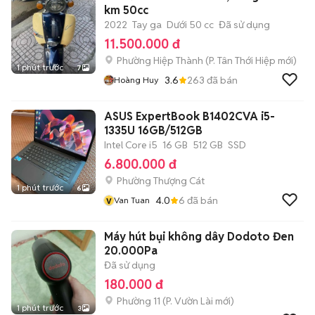
km 50cc
2022
Tay ga
Dưới 50 cc
Đã sử dụng
11.500.000 đ
Phường Hiệp Thành
(
P. Tân Thới Hiệp
mới)
1 phút trước
7
3.6
263
đã bán
Hoàng Huy
ASUS ExpertBook B1402CVA i5-
1335U 16GB/512GB
Intel Core i5
16 GB
512 GB
SSD
6.800.000 đ
Phường Thượng Cát
1 phút trước
6
v
4.0
6
đã bán
Van Tuan
Máy hút bụi không dây Dodoto Đen
20.000Pa
Đã sử dụng
180.000 đ
Phường 11
(
P. Vườn Lài
mới)
1 phút trước
3