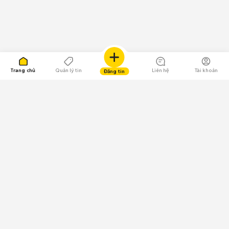
Trang chủ
Quản lý tin
Liên hệ
Tài khoản
Đăng tin
109.000 Bình chọn
Tải ứng dụng Chợ Tốt
Về Chợ Tốt
Quy chế sàn
Chính sách bảo mật
Giải quyết tranh chấp
CÔNG TY TNHH CHỢ TỐT - Người đại diện theo pháp luật: