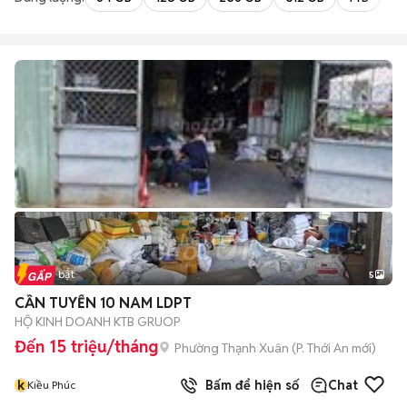
Tin nổi bật
5
CẦN TUYỂN 10 NAM LDPT
HỘ KINH DOANH KTB GRUOP
Đến 15 triệu/tháng
Phường Thạnh Xuân
(
P. Thới An
mới)
k
Bấm để hiện số
Chat
Kiều Phúc