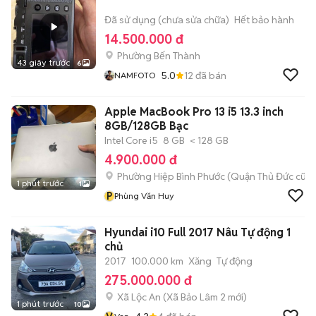
Đã sử dụng (chưa sửa chữa)
Hết bảo hành
14.500.000 đ
Phường Bến Thành
43 giây trước
6
5.0
12
đã bán
NAMFOTO
Apple MacBook Pro 13 i5 13.3 inch
8GB/128GB Bạc
Intel Core i5
8 GB
< 128 GB
4.900.000 đ
Phường Hiệp Bình Phước (Quận Thủ Đức cũ)
1 phút trước
1
P
Phùng Văn Huy
Hyundai i10 Full 2017 Nâu Tự động 1
chủ
2017
100.000 km
Xăng
Tự động
275.000.000 đ
Xã Lộc An
(
Xã Bảo Lâm 2
mới)
1 phút trước
10