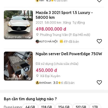
V
4.3
4
đã bán
Van
Mazda 3 2021 Sport 1.5 Luxury -
58000 km
2021
58.000 km
Xăng
Tự động
498.000.000 đ
Phường Trung Văn
(
P. Đại Mỗ
mới)
1 phút trước
12
49
đã bán
AUTO HÀ NỘI
Nguồn server Dell PowerEdge 750W
Đã sử dụng (chưa sửa chữa)
450.000 đ
Xã Đại Xuyên
1 phút trước
2
A
3.0
6
đã bán
AnhDoan
Bạn cần tìm
dung lượng
nào ?
Dung lượng:
64 GB
128 GB
256 GB
512 GB
1 TB
2 