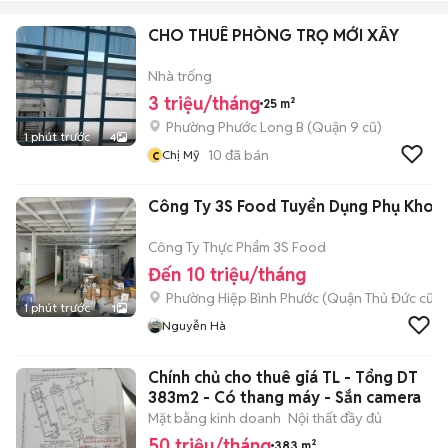
CHO THUÊ PHÒNG TRỌ MỚI XÂY
Nhà trống
3 triệu/tháng
25 m²
Phường Phước Long B (Quận 9 cũ)
1 phút trước
4
c
10
đã bán
Chị Mỹ
Công Ty 3S Food Tuyển Dụng Phụ Kho
Công Ty Thực Phẩm 3S Food
Đến 10 triệu/tháng
Phường Hiệp Bình Phước (Quận Thủ Đức cũ)
1 phút trước
1
Nguyễn Hà
Chính chủ cho thuê giá TL - Tổng DT
383m2 - Có thang máy - Sắn camera
Mặt bằng kinh doanh
Nội thất đầy đủ
50 triệu/tháng
383 m²