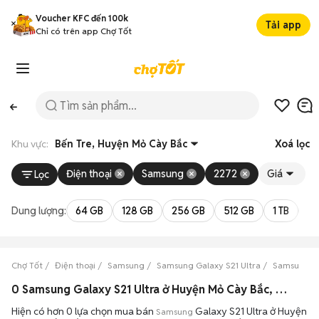
Voucher KFC đến 100k
Tải app
Chỉ có trên app Chợ Tốt
Khu vực:
Bến Tre, Huyện Mỏ Cày Bắc
Xoá lọc
Điện thoại
Samsung
2272
Giá
Lọc
Dung lượng:
64 GB
128 GB
256 GB
512 GB
1 TB
2 
Chợ Tốt
Điện thoại
Samsung
Samsung Galaxy S21 Ultra
Samsung Ga
0 Samsung Galaxy S21 Ultra ở Huyện Mỏ Cày Bắc, Bến Tre máy bền đẹp đang bán 08/2026
Hiện có hơn 0 lựa chọn mua bán
Galaxy S21 Ultra ở Huyện
Samsung