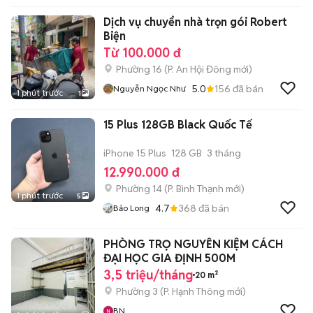
Dịch vụ chuyển nhà trọn gói Robert
Biện
Từ 100.000 đ
Phường 16
(
P. An Hội Đông
mới)
5.0
156
đã bán
Nguyễn Ngọc Như
1 phút trước
1
15 Plus 128GB Black Quốc Tế
iPhone 15 Plus
128 GB
3 tháng
12.990.000 đ
Phường 14
(
P. Bình Thạnh
mới)
1 phút trước
5
4.7
368
đã bán
Bảo Long
PHÒNG TRỌ NGUYỄN KIỆM CÁCH
ĐẠI HỌC GIA ĐỊNH 500M
3,5 triệu/tháng
20 m²
Phường 3
(
P. Hạnh Thông
mới)
BN