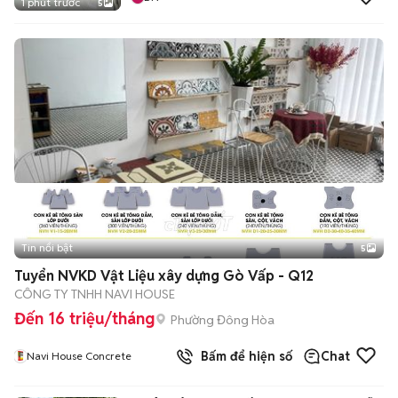
1 phút trước
5
Tin nổi bật
5
Tuyển NVKD Vật Liệu xây dựng Gò Vấp - Q12
CÔNG TY TNHH NAVI HOUSE
Đến 16 triệu/tháng
Phường Đông Hòa
Bấm để hiện số
Chat
Navi House Concrete