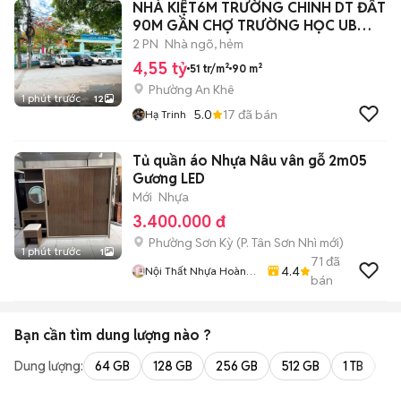
NHÀ KIỆT6M TRƯỜNG CHINH DT ĐẤT
90M GẦN CHỢ TRƯỜNG HỌC UB
PHƯỜNG
2 PN
Nhà ngõ, hẻm
4,55 tỷ
51 tr/m²
90 m²
Phường An Khê
1 phút trước
12
5.0
17
đã bán
Hạ Trinh
Tủ quần áo Nhựa Nâu vân gỗ 2m05
Gương LED
Mới
Nhựa
3.400.000 đ
Phường Sơn Kỳ
(
P. Tân Sơn Nhì
mới)
1 phút trước
1
71
đã
4.4
Nội Thất Nhựa Hoàng
bán
Quân
Bạn cần tìm
dung lượng
nào ?
Dung lượng:
64 GB
128 GB
256 GB
512 GB
1 TB
2 