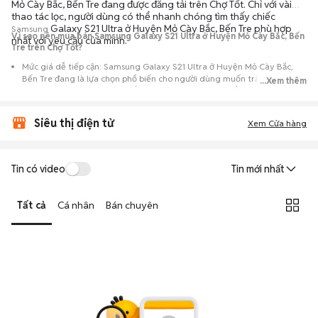
Mỏ Cày Bắc, Bến Tre đang được đăng tải trên Chợ Tốt. Chỉ với vài
thao tác lọc, người dùng có thể nhanh chóng tìm thấy chiếc
Galaxy S21 Ultra ở Huyện Mỏ Cày Bắc, Bến Tre phù hợp
Samsung
Vì sao nên mua bán Samsung Galaxy S21 Ultra ở Huyện Mỏ Cày Bắc, Bến
nhất với yêu cầu của mình.
Tre trên Chợ Tốt?
Mức giá dễ tiếp cận: Samsung Galaxy S21 Ultra ở Huyện Mỏ Cày Bắc,
Bến Tre đang là lựa chọn phổ biến cho người dùng muốn trải nghiệm
...Xem thêm
dòng máy này với chi phí thấp hơn so với khi mới ra mắt.
Nguồn cung phong phú: Dễ dàng tìm thấy
Samsung
Galaxy S21 Ultra ở
Siêu thị điện tử
Huyện Mỏ Cày Bắc, Bến Tre từ nhiều cá nhân muốn lên đời máy, mang
Xem Cửa hàng
đến đa dạng sự lựa chọn về tình trạng bảo hành, hình thức máy và màu
sắc.
Giao dịch minh bạch: Việc gặp gỡ trực tiếp giúp người mua
Tin có video
Tin mới nhất
đánh giá chính xác hiệu năng thực tế của máy so với mô tả trên
tin đăng.
Tất cả
Cá nhân
Bán chuyên
Mua bán linh hoạt: Hai bên có thể chủ động thỏa thuận giá cả và
địa điểm giao nhận, chốt giao dịch nhanh chóng khi đạt được
tiếng nói chung.