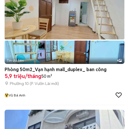
Tin ưu tiên
4
Phòng 50m2_Vạn hạnh mall_duplex_ ban công
5,9 triệu/tháng
50 m²
Phường 10
(
P. Vườn Lài
mới)
V
Vũ Bá Anh