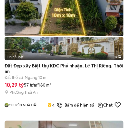
Tin nổi bật
12
+
2
Đất Đẹp xây Biệt thự KDC Phú nhuận, Lê Thị Riêng, Thới
an
Đất thổ cư
Ngang 10 m
10,29 tỷ
57 tr/m²
180 m²
Phường Thới An
17
đã
4.9
Bấm để hiện số
Chat
CHUYÊN NHÀ ĐẤT
bán
QUẬN 12