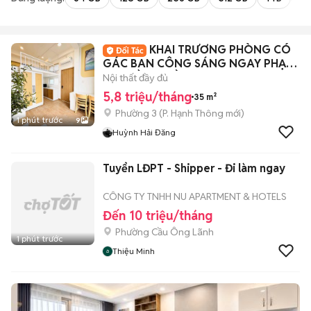
KHAI TRƯƠNG PHÒNG CÓ
GÁC BAN CÔNG SÁNG NGAY PHẠM
VĂN ĐỒNG GẦN VĂN LANG
Nội thất đầy đủ
5,8 triệu/tháng
35 m²
Phường 3
(
P. Hạnh Thông
mới)
1 phút trước
9
Huỳnh Hải Đăng
Tuyển LĐPT - Shipper - Đi làm ngay
CÔNG TY TNHH NU APARTMENT & HOTELS
Đến 10 triệu/tháng
Phường Cầu Ông Lãnh
1 phút trước
Thiệu Minh