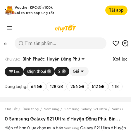
Voucher KFC đến 100k
Tải app
Chỉ có trên app Chợ Tốt
Khu vực:
Bình Phước, Huyện Đồng Phú
Xoá lọc
Điện thoại
2
Giá
Lọc
Dung lượng:
64 GB
128 GB
256 GB
512 GB
1 TB
2 
Chợ Tốt
Điện thoại
Samsung
Samsung Galaxy S21 Ultra
Samsung Ga
0 Samsung Galaxy S21 Ultra ở Huyện Đồng Phú, Bình Phước máy bền đẹp đang bán 08/2026
Hiện có hơn 0 lựa chọn mua bán
Galaxy S21 Ultra ở Huyện
Samsung