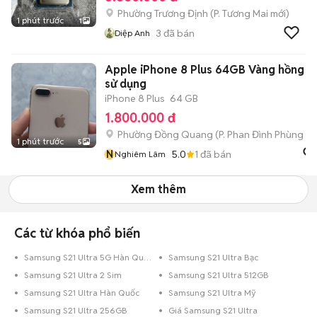
Phường Trương Định
(
P. Tương Mai
mới)
1 phút trước
1
3
đã bán
Diệp Anh
Apple iPhone 8 Plus 64GB Vàng hồng Đ
sử dụng
iPhone 8 Plus
64 GB
1.800.000 đ
Phường Đồng Quang
(
P. Phan Đình Phùng
mớ
1 phút trước
5
N
5.0
1
đã bán
Nghiêm Lâm
Xem thêm
Các từ khóa phổ biến
Samsung S21 Ultra 5G Hàn Quốc
Samsung S21 Ultra Bạc
Samsung S21 Ultra 2 Sim
Samsung S21 Ultra 512GB
Samsung S21 Ultra Hàn Quốc
Samsung S21 Ultra Mỹ
Samsung S21 Ultra 256GB
Giá Samsung S21 Ultra