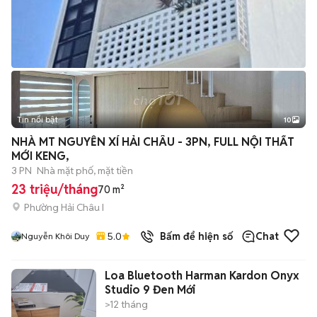
Tin nổi bật
10
+
2
NHÀ MT NGUYỄN XÍ HẢI CHÂU - 3PN, FULL NỘI THẤT
MỚI KENG,
3 PN
Nhà mặt phố, mặt tiền
23 triệu/tháng
70 m²
Phường Hải Châu I
5.0
Bấm để hiện số
Chat
Nguyễn Khôi Duy
Loa Bluetooth Harman Kardon Onyx
Studio 9 Đen Mới
>12 tháng