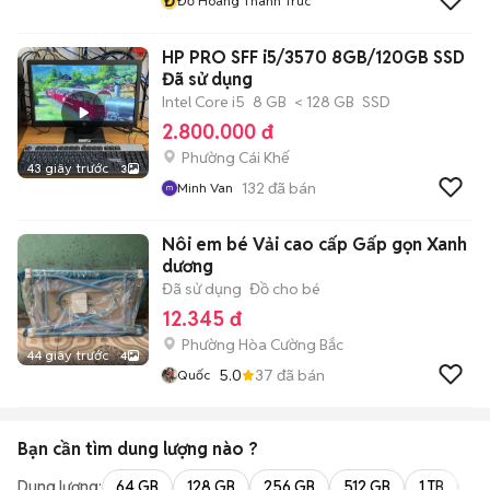
Đ
Đỗ Hoàng Thanh Trúc
HP PRO SFF i5/3570 8GB/120GB SSD
Đã sử dụng
Intel Core i5
8 GB
< 128 GB
SSD
2.800.000 đ
Phường Cái Khế
43 giây trước
3
132
đã bán
Minh Van
Nôi em bé Vải cao cấp Gấp gọn Xanh
dương
Đã sử dụng
Đồ cho bé
12.345 đ
Phường Hòa Cường Bắc
44 giây trước
4
5.0
37
đã bán
Quốc
Bạn cần tìm
dung lượng
nào ?
Dung lượng:
64 GB
128 GB
256 GB
512 GB
1 TB
2 