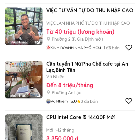
VIỆC TƯ VẤN TỰ DO THU NHẬP CAO
VIỆC LÀM NHÀ PHỐ TỰ DO THU NHẬP CAO
Từ 40 triệu (lương khoán)
Phường 2
(
P. Gia Định
mới)
1 phút trước
5
1
đã bán
KINH DOANH NHÀ PHỐ HCM
Cần tuyển 1 Nữ Pha Chế cafe tại An
Lạc,Bình Tân
Võ Nhiệm
Đến 8 triệu/tháng
Phường An Lạc
1 phút trước
1
5.0
3
đã bán
Võ Nhiệm
CPU Intel Core i5 14400F Mới
Mới
>12 tháng
3.350.000 đ