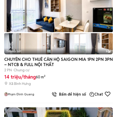
Tin nổi bật
5
CHUYÊN CHO THUÊ CĂN HỘ SAIGON MIA 1PN 2PN 3PN
– NTCB & FULL NỘI THẤT
2 PN
Chung cư
14 triệu/tháng
60 m²
Xã Bình Hưng
Bấm để hiện số
Chat
Phạm Đình Quang