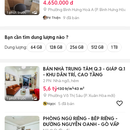
4.650.000 đ
Phường Bình Hưng Hoà A
(
P. Bình Hưng Hòa
m
1 phút trước
4
9
đã bán
Pé Thiện
Bạn cần tìm
dung lượng
nào ?
Dung lượng:
64 GB
128 GB
256 GB
512 GB
1 TB
2 
BÁN NHÀ TRUNG TÂM Q.3 - GIÁP Q.1
- KHU DÂN TRÍ, CAO TẦNG
2 PN
Nhà ngõ, hẻm
5,6 tỷ
130 tr/m²
43 m²
Phường Võ Thị Sáu
(
P. Xuân Hòa
mới)
1 phút trước
5
N
5
đã bán
Ngọc
PHÒNG NGỦ RIÊNG - BẾP RIÊNG -
ĐƯỜNG NGUYỄN OANH - GÒ VẤP