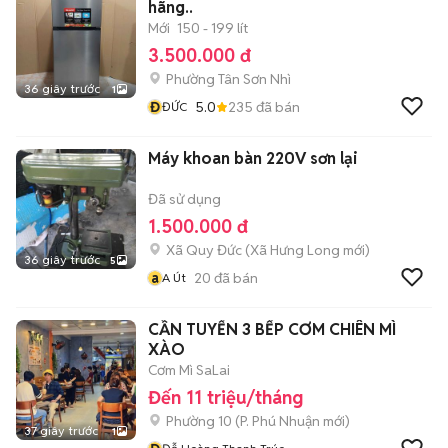
hãng..
Mới
150 - 199 lít
3.500.000 đ
Phường Tân Sơn Nhì
36 giây trước
1
Đ
5.0
235
đã bán
ĐỨC
Máy khoan bàn 220V sơn lại
Đã sử dụng
1.500.000 đ
Xã Quy Đức
(
Xã Hưng Long
mới)
36 giây trước
5
a
20
đã bán
A Út
CẦN TUYỂN 3 BẾP CƠM CHIÊN MÌ
XÀO
Cơm Mì SaLai
Đến 11 triệu/tháng
Phường 10
(
P. Phú Nhuận
mới)
37 giây trước
1