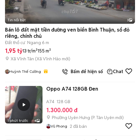
Tin nổi bật
3
Bán lô đất mặt tiền đường ven biển Bình Thuận, sổ đỏ
riêng, chính chủ
Đất thổ cư
Ngang 6 m
1,95 tỷ
13 tr/m²
155 m²
Xã Vĩnh Tân
(
Xã Vĩnh Hảo
mới)
Bấm để hiện số
Chat
Huỳnh Thế Cường
Oppo A74 128GB Đen
A74
128 GB
1.300.000 đ
Phường Uyên Hưng
(
P. Tân Uyên
mới)
1 phút trước
4
2
đã bán
Vũ Phong