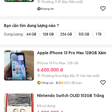
Phường 11
(
P. Bảy Hiền
mới)
Khang An
Bạn cần tìm
dung lượng
nào ?
Dung lượng:
64 GB
128 GB
256 GB
512 GB
1 TB
2 
Apple iPhone 13 Pro Max 128GB Xám
iPhone 13 Pro Max
128 GB
6.600.000 đ
Phường Hòa Hiệp Bắc
(
P. Hải Vân
mới)
1 phút trước
6
C
4.0
205
đã bán
Công Lực
Nintendo Switch OLED 512GB Trắng
Đã sử dụng