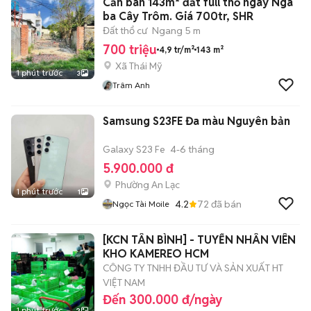
Cần bán 143m² đất full thổ ngay Ngã
ba Cây Trôm. Giá 700tr, SHR
Đất thổ cư
Ngang 5 m
700 triệu
4,9 tr/m²
143 m²
Xã Thái Mỹ
1 phút trước
3
Trâm Anh
Samsung S23FE Đa màu Nguyên bản
Galaxy S23 Fe
4-6 tháng
5.900.000 đ
Phường An Lạc
1 phút trước
1
4.2
72
đã bán
Ngọc Tài Moile
[KCN TÂN BÌNH] - TUYỂN NHÂN VIÊN
KHO KAMEREO HCM
CÔNG TY TNHH ĐẦU TƯ VÀ SẢN XUẤT HT
VIỆT NAM
Đến 300.000 đ/ngày
1 phút trước
2