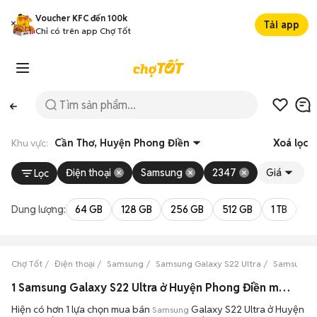
Voucher KFC đến 100k
Tải app
Chỉ có trên app Chợ Tốt
Khu vực:
Cần Thơ, Huyện Phong Điền
Xoá lọc
Điện thoại
Samsung
2347
Giá
Lọc
Dung lượng:
64 GB
128 GB
256 GB
512 GB
1 TB
2 
Chợ Tốt
Điện thoại
Samsung
Samsung Galaxy S22 Ultra
Samsung Ga
1 Samsung Galaxy S22 Ultra ở Huyện Phong Điền máy bền đẹp đang bán 08/2026
Hiện có hơn 1 lựa chọn mua bán
Galaxy S22 Ultra ở Huyện
Samsung