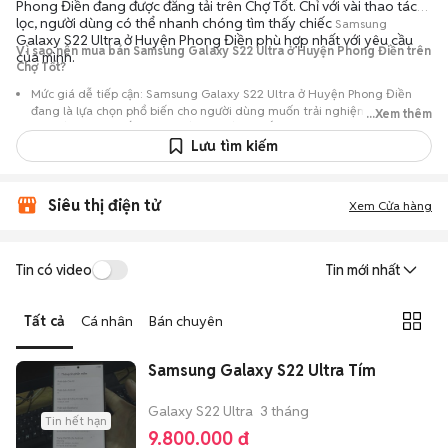
Phong Điền đang được đăng tải trên Chợ Tốt. Chỉ với vài thao tác
lọc, người dùng có thể nhanh chóng tìm thấy chiếc
Samsung
Galaxy S22 Ultra ở Huyện Phong Điền phù hợp nhất với yêu cầu
Vì sao nên mua bán Samsung Galaxy S22 Ultra ở Huyện Phong Điền trên
của mình.
Chợ Tốt?
Mức giá dễ tiếp cận: Samsung Galaxy S22 Ultra ở Huyện Phong Điền
đang là lựa chọn phổ biến cho người dùng muốn trải nghiệm dòng máy
...Xem thêm
này với chi phí thấp hơn so với khi mới ra mắt.
Lưu tìm kiếm
Nguồn cung phong phú: Dễ dàng tìm thấy
Samsung
Galaxy S22 Ultra ở
Huyện Phong Điền từ nhiều cá nhân muốn lên đời máy, mang đến đa
dạng sự lựa chọn về tình trạng bảo hành, hình thức máy và màu sắc.
Siêu thị điện tử
Xem Cửa hàng
Giao dịch minh bạch: Việc gặp gỡ trực tiếp giúp người mua
đánh giá chính xác hiệu năng thực tế của máy so với mô tả trên
tin đăng.
Tin có video
Tin mới nhất
Mua bán linh hoạt: Hai bên có thể chủ động thỏa thuận giá cả và
địa điểm giao nhận, chốt giao dịch nhanh chóng khi đạt được
Tất cả
Cá nhân
Bán chuyên
tiếng nói chung.
Samsung Galaxy S22 Ultra Tím
Galaxy S22 Ultra
3 tháng
Tin hết hạn
9.800.000 đ