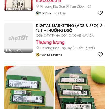
6.800.000 đ
Phường Bắc Sơn
(
P. Tam Điệp
mới)
1 phút trước
1
1
đã bán
2 BTBmc
DIGITAL MARKETING (ADS & SEO): 8-
12 tr+THƯỞNG DSỐ
CÔNG TY TNHH CÔNG NGHỆ NAVIDA
Thương lượng
Phường Hòa Thọ Tây
(
P. Cẩm Lệ
mới)
1 phút trước
X
Xuân Lộc Trương