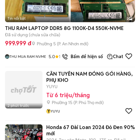
Tin nổi bật
2
THU RAM LAPTOP DDR5 8G 1100K-D4 550K-NVME
Đã sử dụng (chưa sửa chữa)
999.999 đ
Phường 5
(
P. An Nhơn
mới)
5.0
13
đã bán
Bấm để hiện số
Chat
THU MUA RAM NVME
CẦN TUYỂN NAM ĐÓNG GÓI HÀNG,
PHỤ KHO
YUYU
Từ 6 triệu/tháng
Phường 15
(
P. Phú Thọ
mới)
2 phút trước
Y
YUYU
Honda 67 Đài Loan 2024 Đỏ Đen 90%
mới