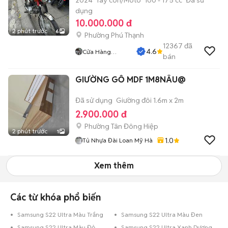
2024
Tay côn/Moto
100 - 175 cc
Đã sử
dụng
10.000.000 đ
2 phút trước
6
Phường Phú Thạnh
12367
đã
4.6
Cửa Hàng
bán
Tuanduy
GIƯỜNG GỖ MDF 1M8NÂU@
Đã sử dụng
Giường đôi 1.6m x 2m
2.900.000 đ
Phường Tân Đông Hiệp
2 phút trước
1
1.0
Tủ Nhựa Đài Loan Mỹ Hà
Xem thêm
Các từ khóa phổ biến
Samsung S22 Ultra Màu Trắng
Samsung S22 Ultra Màu Đen
Samsung S22 Ultra Màu Đỏ
Samsung S22 Ultra Xanh Dương