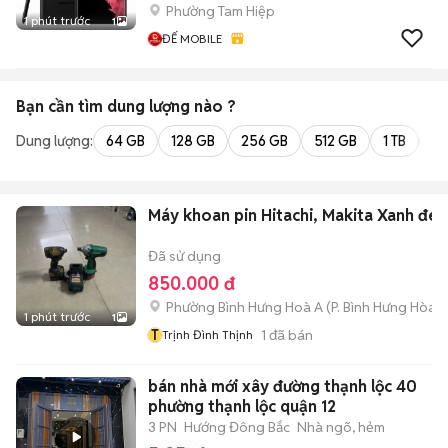
Phường Tam Hiệp
1 phút trước
1
ĐẾ MOBILE
Bạn cần tìm
dung lượng
nào ?
Dung lượng:
64 GB
128 GB
256 GB
512 GB
1 TB
2 
Máy khoan pin Hitachi, Makita Xanh đen
Đã sử dụng
850.000 đ
Phường Bình Hưng Hoà A
(
P. Bình Hưng Hòa
m
1 phút trước
1
T
1
đã bán
Trịnh Đình Thịnh
bán nhà mới xây đường thạnh lộc 40
phường thạnh lộc quận 12
3 PN
Hướng Đông Bắc
Nhà ngõ, hẻm