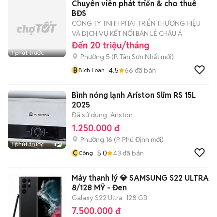
Chuyên viên phát triển & cho thuê
BĐS
CÔNG TY TNHH PHÁT TRIỂN THƯƠNG HIỆU
VÀ DỊCH VỤ KẾT NỐI BÁN LẺ CHÂU Á
Đến 20 triệu/tháng
1 phút trước
Phường 5
(
P. Tân Sơn Nhất
mới)
B
4.5
66
đã bán
Bích Loan
Bình nóng lạnh Ariston Slim RS 15L
2025
Đã sử dụng
Ariston
1.250.000 đ
Phường 16
(
P. Phú Định
mới)
1 phút trước
4
C
5.0
43
đã bán
Công
Máy thanh lý 💎 SAMSUNG S22 ULTRA
8/128 MỸ - Đen
Galaxy S22 Ultra
128 GB
7.500.000 đ