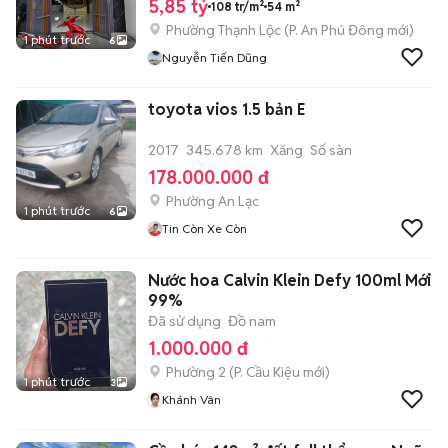
5,85 tỷ
108 tr/m²
54 m²
Phường Thạnh Lộc
(
P. An Phú Đông
mới)
1 phút trước
6
Nguyễn Tiến Dũng
toyota vios 1.5 bản E
2017
345.678 km
Xăng
Số sàn
178.000.000 đ
Phường An Lạc
1 phút trước
6
Tin Còn Xe Còn
Nước hoa Calvin Klein Defy 100ml Mới
99%
Đã sử dụng
Đồ nam
1.000.000 đ
Phường 2
(
P. Cầu Kiệu
mới)
1 phút trước
3
Khánh Vân