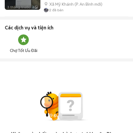
Xã Mỹ Khánh
(
P. An Bình
mới)
3 tháng trước
6
12
đã bán
Các dịch vụ và tiện ích
Chợ Tốt Ưu Đãi