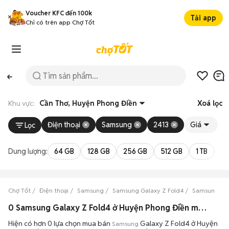
Voucher KFC đến 100k
Tải app
Chỉ có trên app Chợ Tốt
Khu vực:
Cần Thơ, Huyện Phong Điền
Xoá lọc
Điện thoại
Samsung
2413
Giá
Lọc
Dung lượng:
64 GB
128 GB
256 GB
512 GB
1 TB
2 
Chợ Tốt
Điện thoại
Samsung
Samsung Galaxy Z Fold4
Samsung Gal
0 Samsung Galaxy Z Fold4 ở Huyện Phong Điền máy bền đẹp đang bán 08/2026
Hiện có hơn 0 lựa chọn mua bán
Galaxy Z Fold4 ở Huyện
Samsung