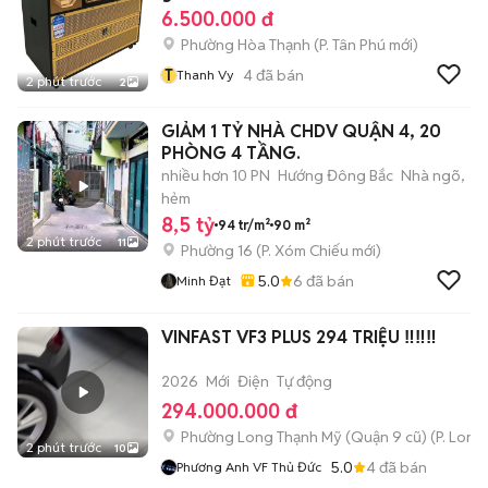
6.500.000 đ
Phường Hòa Thạnh
(
P. Tân Phú
mới)
T
4
đã bán
Thanh Vy
2 phút trước
2
GIẢM 1 TỶ NHÀ CHDV QUẬN 4, 20
PHÒNG 4 TẦNG.
nhiều hơn 10 PN
Hướng Đông Bắc
Nhà ngõ,
hẻm
8,5 tỷ
94 tr/m²
90 m²
2 phút trước
11
Phường 16
(
P. Xóm Chiếu
mới)
5.0
6
đã bán
Minh Đạt
VINFAST VF3 PLUS 294 TRIỆU ‼️‼️‼️
2026
Mới
Điện
Tự động
294.000.000 đ
Phường Long Thạnh Mỹ (Quận 9 cũ)
(
P. Long
2 phút trước
10
5.0
4
đã bán
Phương Anh VF Thủ Đức