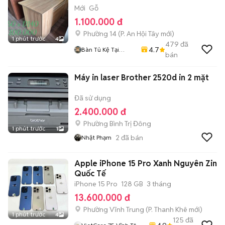
Mới
Gỗ
1.100.000 đ
Phường 14
(
P. An Hội Tây
mới)
1 phút trước
4
479
đã
4.7
Bàn Tủ Kệ Tại
bán
Xưởng
Máy in laser Brother 2520d in 2 mặt
Đã sử dụng
2.400.000 đ
Phường Bình Trị Đông
1 phút trước
1
2
đã bán
Nhật Phạm
Apple iPhone 15 Pro Xanh Nguyên Zin
Quốc Tế
iPhone 15 Pro
128 GB
3 tháng
13.600.000 đ
Phường Vĩnh Trung
(
P. Thanh Khê
mới)
1 phút trước
4
125
đã