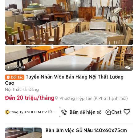
Tin nổi bật
4
Tuyển Nhân Viên Bán Hàng Nội Thất Lương
Cao
Nội Thất Hải Đăng
Đến 20 triệu/tháng
Phường Hiệp Tân
(
P. Phú Thạnh
mới)
1244
đã
C
Bấm để hiện số
Chat
Công Ty TNHH TM DV Đầu
bán
Tư Và Xây Dựng Hải Đăng
Bàn làm việc Gỗ Nâu 140x60x75cm