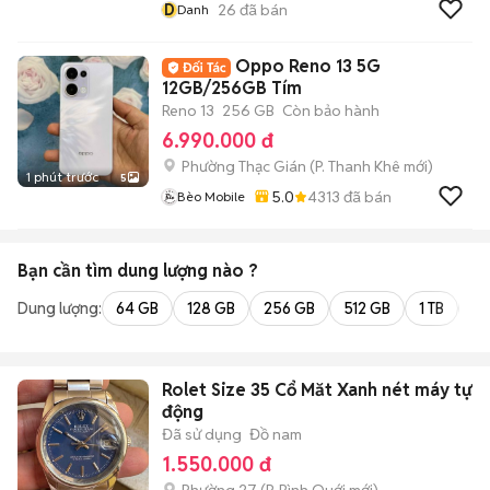
D
26
đã bán
Danh
Oppo Reno 13 5G
12GB/256GB Tím
Reno 13
256 GB
Còn bảo hành
6.990.000 đ
Phường Thạc Gián
(
P. Thanh Khê
mới)
1 phút trước
5
5.0
4313
đã bán
Bèo Mobile
Bạn cần tìm
dung lượng
nào ?
Dung lượng:
64 GB
128 GB
256 GB
512 GB
1 TB
2 
Rolet Size 35 Cổ Măt Xanh nét máy tự
động
Đã sử dụng
Đồ nam
1.550.000 đ