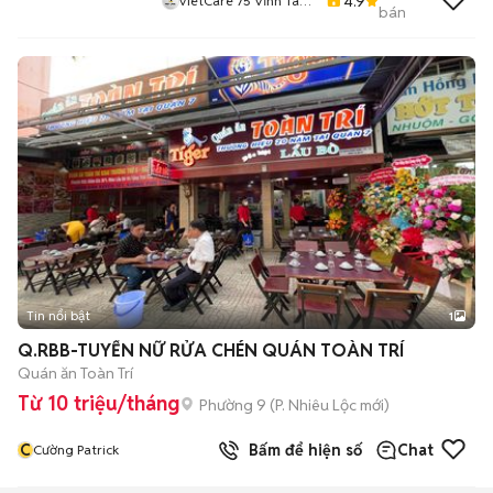
4.9
VietCare 75 Vĩnh Tân
bán
Thanh Khê Đà Nẵng
Tin nổi bật
1
Q.RBB-TUYỂN NỮ RỬA CHÉN QUÁN TOÀN TRÍ
Quán ăn Toàn Trí
Từ 10 triệu/tháng
Phường 9
(
P. Nhiêu Lộc
mới)
C
Bấm để hiện số
Chat
Cường Patrick