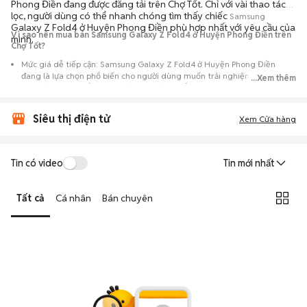
Phong Điền đang được đăng tải trên Chợ Tốt. Chỉ với vài thao tác
lọc, người dùng có thể nhanh chóng tìm thấy chiếc
Samsung
Galaxy Z Fold4 ở Huyện Phong Điền phù hợp nhất với yêu cầu của
Vì sao nên mua bán Samsung Galaxy Z Fold4 ở Huyện Phong Điền trên
mình.
Chợ Tốt?
Mức giá dễ tiếp cận: Samsung Galaxy Z Fold4 ở Huyện Phong Điền
đang là lựa chọn phổ biến cho người dùng muốn trải nghiệm dòng máy
...Xem thêm
này với chi phí thấp hơn so với khi mới ra mắt.
Nguồn cung phong phú: Dễ dàng tìm thấy
Samsung
Galaxy Z Fold4 ở
Siêu thị điện tử
Huyện Phong Điền từ nhiều cá nhân muốn lên đời máy, mang đến đa
Xem Cửa hàng
dạng sự lựa chọn về tình trạng bảo hành, hình thức máy và màu sắc.
Giao dịch minh bạch: Việc gặp gỡ trực tiếp giúp người mua
Tin có video
Tin mới nhất
đánh giá chính xác hiệu năng thực tế của máy so với mô tả trên
tin đăng.
Tất cả
Cá nhân
Bán chuyên
Mua bán linh hoạt: Hai bên có thể chủ động thỏa thuận giá cả và
địa điểm giao nhận, chốt giao dịch nhanh chóng khi đạt được
tiếng nói chung.