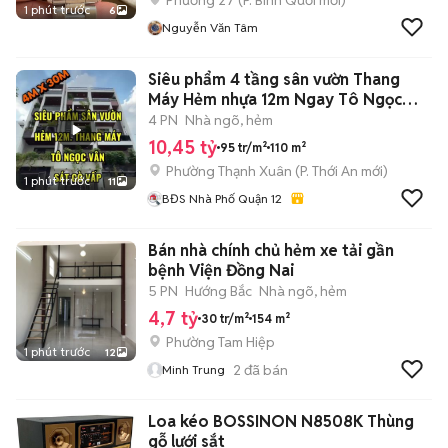
Phường 27
(
P. Bình Quới
mới)
1 phút trước
6
Nguyễn Văn Tâm
Siêu phẩm 4 tầng sân vườn Thang
Máy Hẻm nhựa 12m Ngay Tô Ngọc
Vân
4 PN
Nhà ngõ, hẻm
10,45 tỷ
95 tr/m²
110 m²
Phường Thạnh Xuân
(
P. Thới An
mới)
1 phút trước
11
BĐS Nhà Phố Quận 12
Bán nhà chính chủ hẻm xe tải gần
bệnh Viện Đồng Nai
5 PN
Hướng Bắc
Nhà ngõ, hẻm
4,7 tỷ
30 tr/m²
154 m²
Phường Tam Hiệp
1 phút trước
12
2
đã bán
Minh Trung
Loa kéo BOSSINON N8508K Thùng
gỗ lưới sắt