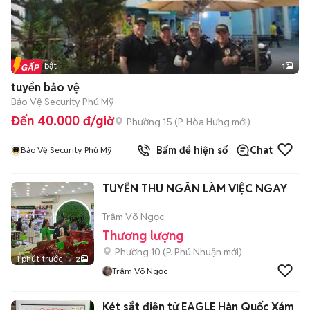
Tin nổi bật
1
tuyển bảo vệ
Bảo Vệ Security Phú Mỹ
Đến 40.000 đ/giờ
Phường 15
(
P. Hòa Hưng
mới)
Bấm để hiện số
Chat
Bảo Vệ Security Phú Mỹ
TUYỂN THU NGÂN LÀM VIỆC NGAY
Trâm Võ Ngọc
Thương lượng
Phường 10
(
P. Phú Nhuận
mới)
1 phút trước
2
Trâm Võ Ngọc
Két sắt điện tử EAGLE Hàn Quốc Xám