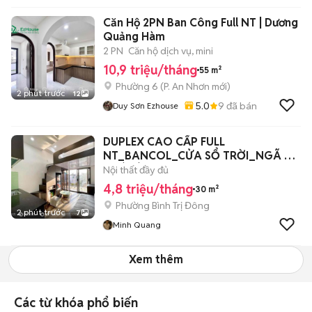
Căn Hộ 2PN Ban Công Full NT | Dương
Quảng Hàm
2 PN
Căn hộ dịch vụ, mini
10,9 triệu/tháng
55 m²
Phường 6
(
P. An Nhơn
mới)
2 phút trước
12
5.0
9
đã bán
Duy Sơn Ezhouse
DUPLEX CAO CẤP FULL
NT_BANCOL_CỬA SỔ TRỜI_NGÃ TƯ
HOÀ BÌNH
Nội thất đầy đủ
4,8 triệu/tháng
30 m²
Phường Bình Trị Đông
2 phút trước
7
Minh Quang
Xem thêm
Các từ khóa phổ biến