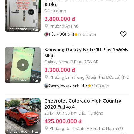
150kg
Đã sử dụng
3.800.000 đ
Phường An Phú
1 phút trước
2
3.8
17
đã bán
TIỂU MUỘI
Samsung Galaxy Note 10 Plus 256GB Đa
Nhật
Galaxy Note 10 Plus
256 GB
3.300.000 đ
Phường Linh Trung (Quận Thủ Đức cũ)
(
P. Lin
1 phút trước
6
4.3
31
đã bán
Dương Hoàng Anh
Chevrolet Colorado High Country
2020 Full 4x4
2019
101.459 km
Dầu
Tự động
425.000.000 đ
Phường Tân Thành
(
P. Phú Thọ Hòa
mới)
1 phút trước
14