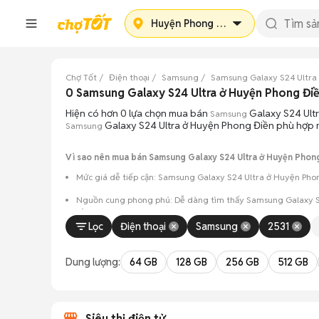
Huyện Phong Điền
Chợ Tốt
Điện thoại
Samsung
Samsung Galaxy S24 Ultra
0 Samsung Galaxy S24 Ultra ở Huyện Phong Đi
Hiện có hơn 0 lựa chọn mua bán
Galaxy S24 Ultr
Samsung
Galaxy S24 Ultra ở Huyện Phong Điền phù hợp n
Samsung
Vì sao nên mua bán Samsung Galaxy S24 Ultra ở Huyện Phong
Mức giá dễ tiếp cận: Samsung Galaxy S24 Ultra ở Huyện Phon
Nguồn cung phong phú: Dễ dàng tìm thấy
Samsung
Galaxy S
sắc.
Lọc
Điện thoại
Samsung
2531
Giao dịch minh bạch: Việc gặp gỡ trực tiếp giúp người 
Mua bán linh hoạt: Hai bên có thể chủ động thỏa thuận
Dung lượng:
64 GB
128 GB
256 GB
512 GB
Siêu thị điện tử