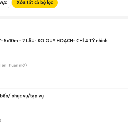
 vực
Xóa tất cả bộ lọc
5x10m - 2 LẦU- KO QUY HOẠCH- CHỈ 4 TỶ nhỉnh
 Tân Thuận
mới)
 bếp/ phục vụ/tạp vụ
)