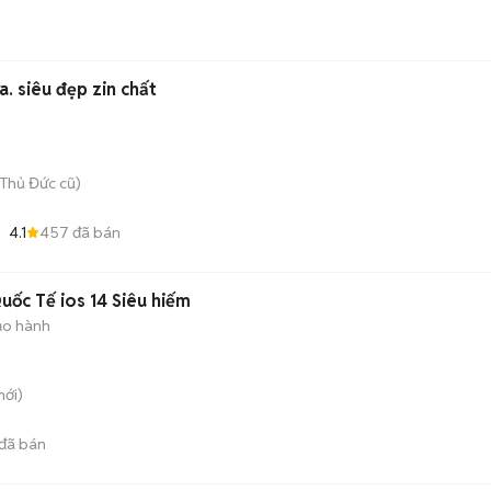
. siêu đẹp zin chất
Thủ Đức cũ)
4.1
457
đã bán
ốc Tế ios 14 Siêu hiếm
ảo hành
ới)
đã bán