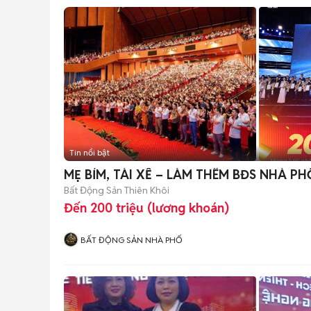
Tin nổi bật
MẸ BỈM, TÀI XẾ – LÀM THÊM BĐS NHÀ PH
Bất Động Sản Thiên Khôi
Đến 200 triệu (lương khoán)
BẤT ĐỘNG SẢN NHÀ PHỐ