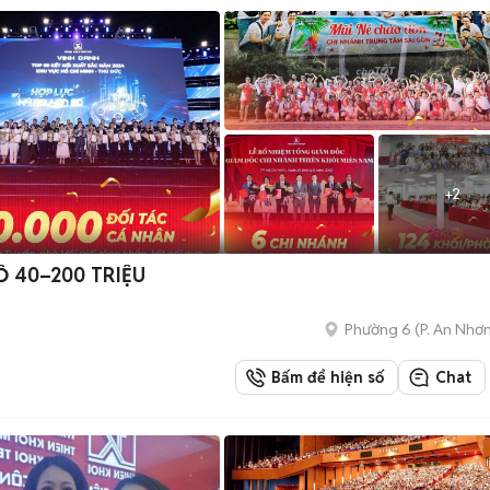
+
2
Ố 40–200 TRIỆU
Phường 6
(
P. An Nhơ
Bấm để hiện số
Chat