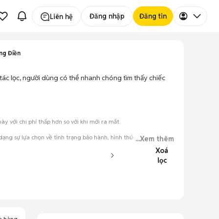
Đăng nhập
Đăng tin
Liên hệ
ng Điền
 tác lọc, người dùng có thể nhanh chóng tìm thấy chiếc
với chi phí thấp hơn so với khi mới ra mắt.
ạng sự lựa chọn về tình trạng bảo hành, hình thức máy và màu
...Xem thêm
Xoá
lọc
đăng.
tiếng nói chung.
a hàng