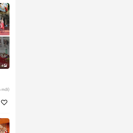
6
n
mới)