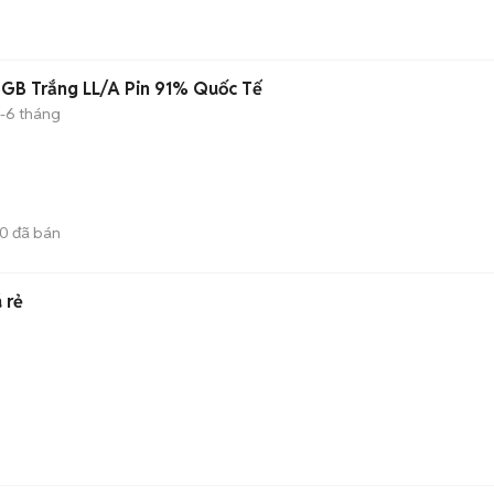
6GB Trắng LL/A Pin 91% Quốc Tế
-6 tháng
20
đã bán
 rẻ