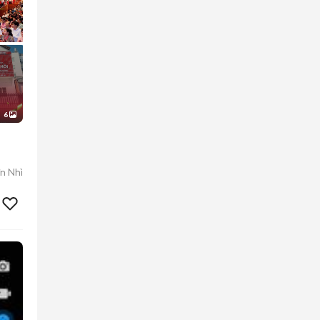
6
n Nhì