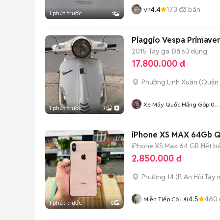
4.4
173
đã bán
VP
1 phút trước
1
Piaggio Vespa Primavera
2015
Tay ga
Đã sử dụng
17.800.000 đ
Phường Linh Xuân (Quận 
Xe Máy Quốc Hằng Góp 0
1 phút trước
7
Đồng
iPhone XS MAX 64Gb Qu
iPhone XS Max
64 GB
Hết b
2.850.000 đ
Phường 14
(
P. An Hội Tây
m
4.5
480
Miễn Tiếp Cò Lái
1 phút trước
5