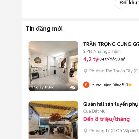
Đổi khu
Tin đăng mới
TRẦN TRỌNG CUNG Q7- 
2 PN
Nhà ngõ, hẻm
4,2 tỷ
84 tr/m²
50 m²
Phường Tân Thuận Tây
(
P.
5.0
Phước Thịnh Đặng
37 giây trước
4
Quán hải sản tuyển phụ
Cua Đất Mũi
Đến 8 triệu/tháng
Phường 17
(
P. Gò Vấp
mới