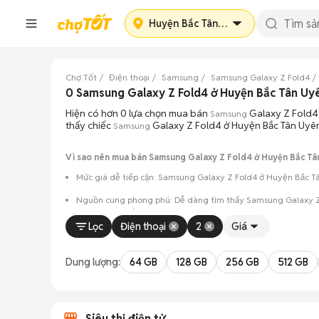
Huyện Bắc Tân Uyên
Chợ Tốt
Điện thoại
Samsung
Samsung Galaxy Z Fold4
0 Samsung Galaxy Z Fold4 ở Huyện Bắc Tân Uy
Hiện có hơn 0 lựa chọn mua bán
Galaxy Z Fold4 
Samsung
thấy chiếc
Galaxy Z Fold4 ở Huyện Bắc Tân Uyên
Samsung
Vì sao nên mua bán Samsung Galaxy Z Fold4 ở Huyện Bắc Tân
Mức giá dễ tiếp cận: Samsung Galaxy Z Fold4 ở Huyện Bắc Tâ
Nguồn cung phong phú: Dễ dàng tìm thấy
Samsung
Galaxy Z
máy và màu sắc.
Lọc
Điện thoại
2
Giá
Giao dịch minh bạch: Việc gặp gỡ trực tiếp giúp người 
Mua bán linh hoạt: Hai bên có thể chủ động thỏa thuận
Dung lượng:
64 GB
128 GB
256 GB
512 GB
Siêu thị điện tử