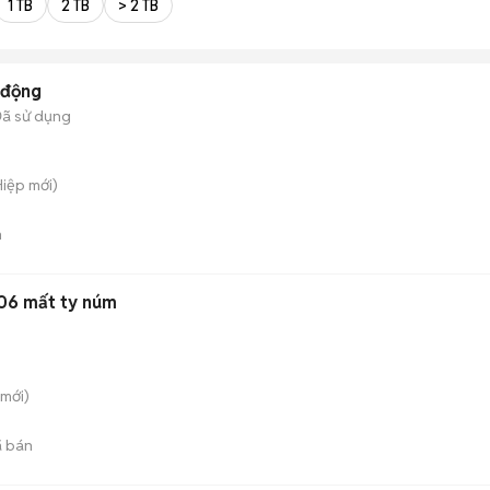
1 TB
2 TB
> 2 TB
 động
ã sử dụng
Hiệp
mới)
n
106 mất ty núm
mới)
 bán