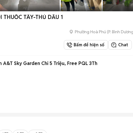
I THUỐC TÂY-THỦ DẦU 1
Phường Hoà Phú
(
P. Bình Dươn
Bấm để hiện số
Chat
 A&T Sky Garden Chỉ 5 Triệu, Free PQL 3Th