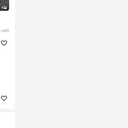
6
g
mới)