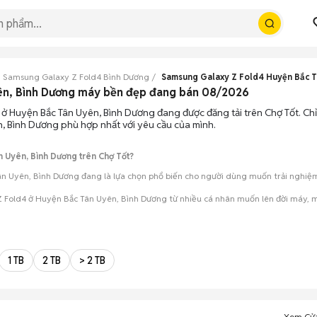
Samsung Galaxy Z Fold4 Bình Dương
Samsung Galaxy Z Fold4 Huyện Bắc 
ên, Bình Dương máy bền đẹp đang bán 08/2026
ở Huyện Bắc Tân Uyên, Bình Dương đang được đăng tải trên Chợ Tốt. Chỉ 
, Bình Dương phù hợp nhất với yêu cầu của mình.
 Uyên, Bình Dương trên Chợ Tốt?
n Uyên, Bình Dương đang là lựa chọn phổ biến cho người dùng muốn trải nghiệm d
 Fold4 ở Huyện Bắc Tân Uyên, Bình Dương từ nhiều cá nhân muốn lên đời máy, m
mua đánh giá chính xác hiệu năng thực tế của máy so với mô tả trên tin 
 giá cả và địa điểm giao nhận, chốt giao dịch nhanh chóng khi đạt được 
1 TB
2 TB
> 2 TB
Xem Cử