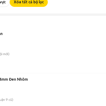
 vực
Xóa tất cả bộ lọc
an
ội
mới)
 44mm Đen Nhôm
uận 9 cũ)