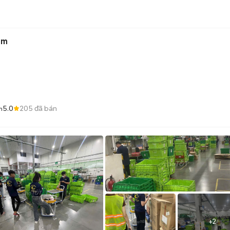
êm
5.0
205
đã bán
òn
+
2