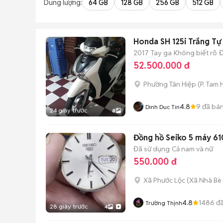
Dung lượng:
64 GB
128 GB
256 GB
512 GB
Honda SH 125i Trắng Tự
2017
Tay ga
Không biết rõ
Đ
52.500.000 đ
Phường Tân Hiệp
(
P. Tam 
4.8
9
đã bá
Dinh Duc Tin
24 giây trước
8
Đồng hồ Seiko 5 máy 6
Đã sử dụng
Cả nam và nữ
550.000 đ
Xã Phước Lộc
(
Xã Nhà Bè
4.8
1486
đã
Trường Thịnh
28 giây trước
4