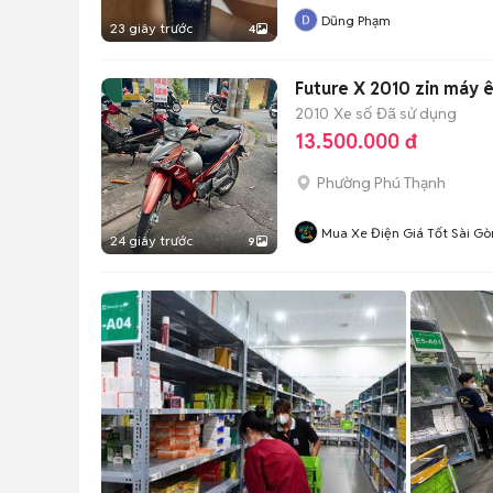
Dũng Phạm
23 giây trước
4
Future X 2010 zin máy 
2010
Xe số
Đã sử dụng
13.500.000 đ
Phường Phú Thạnh
Mua Xe Điện Giá Tốt Sài G
24 giây trước
9