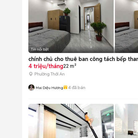
Tin nổi bật
chính chủ cho thuê ban công tách bếp than
4 triệu/tháng
22 m²
Phường Thới An
4
đã bán
Mai Diệu Hương