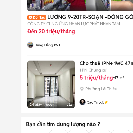
Tin nổi bật
LƯƠNG 9-20TR-SOẠN -ĐÓNG GÓ
CÔNG TY CUNG ỨNG NHÂN LỰC PHÁT NHÂN TÂM
Đến 20 triệu/tháng
Đặng Hằng PNT
Cho thuê 1PN+ 1WC 47m
1 PN
Chung cư
5 triệu/tháng
47 m²
Phường Lái Thiêu
5.0
Cao Trí
24 giây trước
7
Bạn cần tìm
dung lượng
nào ?