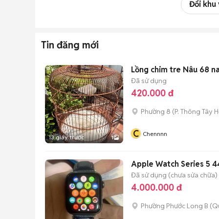
Đổi khu
Tin đăng mới
Lồng chim tre Nâu 68 n
Đã sử dụng
420.000 đ
Phường 8
(
P. Thông Tây H
C
Chennnn
13 giây trước
1
Apple Watch Series 5
Đã sử dụng (chưa sửa chữa)
4.000.000 đ
Phường Phước Long B (Q