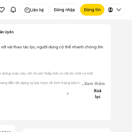
Đăng nhập
Đăng tin
Liên hệ
Tân Uyên
với vài thao tác lọc, người dùng có thể nhanh chóng tìm
òng máy này với chi phí thấp hơn so với khi mới ra mắt.
ang đến đa dạng sự lựa chọn về tình trạng bảo hành, hình thức
...Xem thêm
Xoá
lọc
đăng.
tiếng nói chung.
a hàng