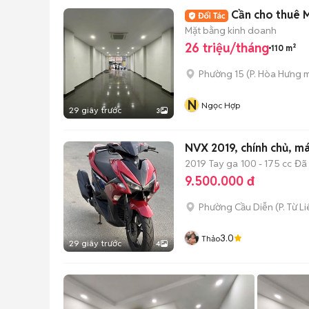
Cần cho thuê 
Mặt bằng kinh doanh
26 triệu/tháng
110 m²
Phường 15
(
P. Hòa Hưng
m
N
Ngọc Hợp
29 giây trước
3
NVX 2019, chính chủ, m
2019
Tay ga
100 - 175 cc
Đã
9.500.000 đ
Phường Cầu Diễn
(
P. Từ L
3.0
Thảo
29 giây trước
4