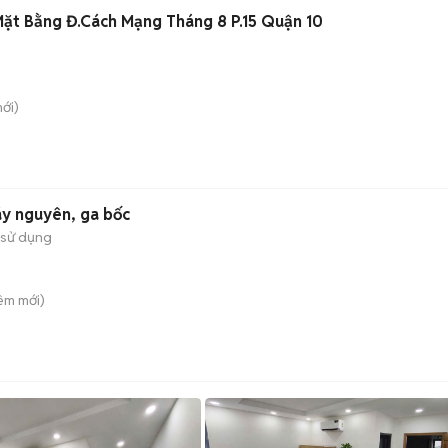
Mặt Bằng Đ.Cách Mạng Tháng 8 P.15 Quận 10
ới)
áy nguyên, ga bốc
 sử dụng
iêm
mới)