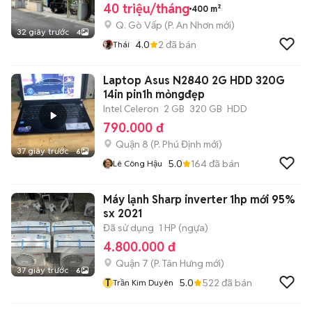
40 triệu/tháng
400 m²
Q. Gò Vấp
(
P. An Nhơn
mới)
32 giây trước
4
4.0
2
đã bán
Thái
Laptop Asus N2840 2G HDD 320G
14in pin1h mỏngđẹp
Intel Celeron
2 GB
320 GB
HDD
790.000 đ
Quận 8
(
P. Phú Định
mới)
37 giây trước
6
5.0
164
đã bán
Lê Công Hậu
Máy lạnh Sharp inverter 1hp mới 95%
sx 2021
Đã sử dụng
1 HP (ngựa)
4.800.000 đ
Quận 7
(
P. Tân Hưng
mới)
37 giây trước
6
T
5.0
522
đã bán
Trần Kim Duyên