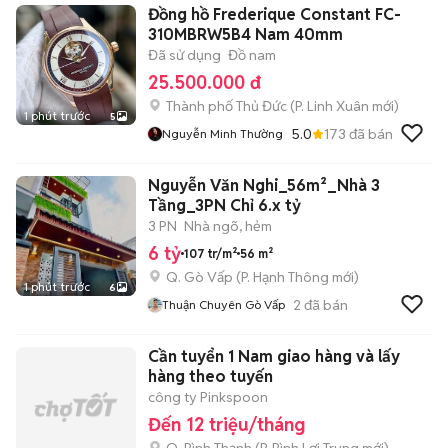
Đồng hồ Frederique Constant FC-
310MBRW5B4 Nam 40mm
Đã sử dụng
Đồ nam
25.500.000 đ
Thành phố Thủ Đức
(
P. Linh Xuân
mới)
1 phút trước
5
5.0
173
đã bán
Nguyễn Minh Thường
Nguyễn Văn Nghi_56m²_Nhà 3
Tầng_3PN Chỉ 6.x tỷ
3 PN
Nhà ngõ, hẻm
6 tỷ
107 tr/m²
56 m²
Q. Gò Vấp
(
P. Hạnh Thông
mới)
1 phút trước
6
2
đã bán
Thuận Chuyên Gò Vấp
Cần tuyển 1 Nam giao hàng và lấy
hàng theo tuyến
công ty Pinkspoon
Đến 12 triệu/tháng