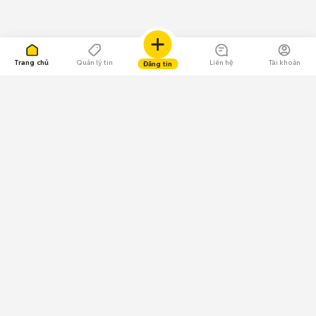
Trang chủ
Quản lý tin
Liên hệ
Tài khoản
Đăng tin
109.000 Bình chọn
Tải ứng dụng Chợ Tốt
Về Chợ Tốt
Quy chế sàn
Chính sách bảo mật
Giải quyết tranh chấp
CÔNG TY TNHH CHỢ TỐT - Người đại diện theo pháp luật:
Nguyễn Trọng Tấn; GPDKKD: 0312120782 do Sở KH & ĐT TP.HCM cấp ngày
11/01/2013;
GPMXH: 185/GP-BTTTT do Bộ Thông tin và Truyền thông