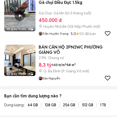
Gà chọi Điều Đực 1.5kg
Gà Chọi
Gà lớn (từ 3 tháng tuổi)
450.000 đ
Huyện Nhà Bè
(
Xã Hiệp Phước
mới)
38 giây trước
6
5.0
50
đã bán
Trần Huyền Trang
BÁN CĂN HỘ 2PN2WC PHƯỜNG
GIẢNG VÕ
2 PN
Chung cư
8,3 tỷ
143 tr/m²
58 m²
Q. Ba Đình
(
P. Giảng Võ
mới)
43 giây trước
8
Bảo Nguyễn
Bạn cần tìm
dung lượng
nào ?
Dung lượng:
64 GB
128 GB
256 GB
512 GB
1 TB
2 