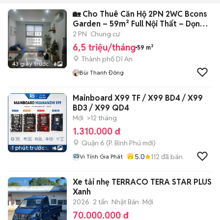
🏡 Cho Thuê Căn Hộ 2PN 2WC Bcons
Garden – 59m² Full Nội Thất – Dọn
Vào
2 PN
Chung cư
6,5 triệu/tháng
59 m²
Thành phố Dĩ An
43 giây trước
8
Bùi Thanh Đông
Mainboard X99 TF / X99 BD4 / X99
BD3 / X99 QD4
Mới
>12 tháng
1.310.000 đ
Quận 6
(
P. Bình Phú
mới)
1 phút trước
6
5.0
112
đã bán
Vi Tính Gia Phát
Xe tải nhẹ TERRACO TERA STAR PLUS
Xanh
2026
2 tấn
Nhật Bản
Mới
70.000.000 đ