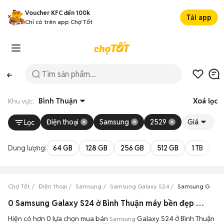
Voucher KFC đến 100k
Tải app
Chỉ có trên app Chợ Tốt
Khu vực:
Bình Thuận
Xoá lọc
Điện thoại
Samsung
2529
Giá
Lọc
Dung lượng:
64 GB
128 GB
256 GB
512 GB
1 TB
2 
Chợ Tốt
Điện thoại
Samsung
Samsung Galaxy S24
Samsung Galaxy
0 Samsung Galaxy S24 ở Bình Thuận máy bền đẹp đang bán 08/2026
Hiện có hơn 0 lựa chọn mua bán
Galaxy S24 ở Bình Thuận
Samsung