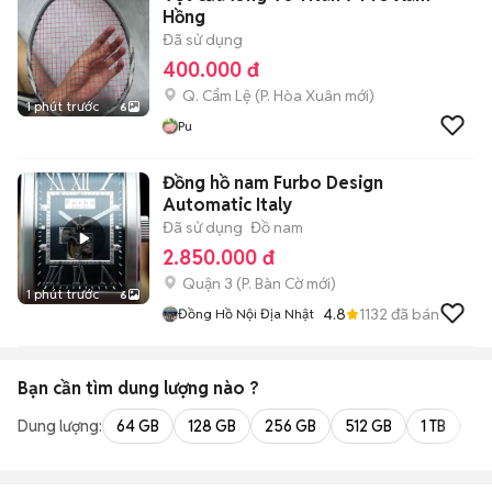
Hồng
Đã sử dụng
400.000 đ
Q. Cẩm Lệ
(
P. Hòa Xuân
mới)
1 phút trước
6
Pu
Đồng hồ nam Furbo Design
Automatic Italy
Đã sử dụng
Đồ nam
2.850.000 đ
Quận 3
(
P. Bàn Cờ
mới)
1 phút trước
6
4.8
1132
đã bán
Đồng Hồ Nội Địa Nhật
Bạn cần tìm
dung lượng
nào ?
Dung lượng:
64 GB
128 GB
256 GB
512 GB
1 TB
2 