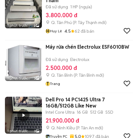
1 năm
Đã sử dụng
1 HP (ngựa)
3.800.000 đ
Q. Tân Phú
(
P. Tây Thạnh
mới)
1 phút trước
2
H
4.5
62
đã bán
Huy Lê
Máy rửa chén Electrolux ESF6010BW
Đã sử dụng
Electrolux
2.500.000 đ
Q. Tân Bình
(
P. Tân Bình
mới)
1 phút trước
3
T
Trang
Dell Pro 14 PC1425 Ultra 7
16GB/512GB Like New
Intel Core Ultra
16 GB
512 GB
SSD
21.900.000 đ
Q. Ninh Kiều
(
P. Tân An
mới)
1 phút trước
3
5.0
1097
đã bán
Truyền PC