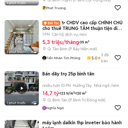
Q. Bình Thạnh
(
P. Bình Lợi Trung
mới)
1 phút trước
P
Phat Truong
✨ CHDV cao cấp CHÍNH CHỦ
cho thuê TRUNG TÂM thuận tiện di
chuyển
1 PN
Căn hộ dịch vụ, mini
5,3 triệu/tháng
35 m²
Q. Tân Bình
(
P. Bảy Hiền
mới)
1 phút trước
9
3
đã
5.0
Tiến Nhân Tìm Phòng
bán
Miễn Phí
Bán dãy trọ 25p bình tân
nhiều hơn 10 PN
Hướng Tây
Nhà ngõ, hẻm
14,7 tỷ
123 tr/m²
120 m²
Q. Bình Tân
(
P. Bình Trị Đông
mới)
1 phút trước
7
Nghĩa Ngô
máy lạnh daikin 1hp inveter bảo hành