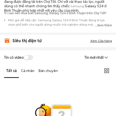
đang được đăng tải trên Chợ Tốt. Chỉ với vài thao tác lọc, người
dùng có thể nhanh chóng tìm thấy chiếc
Galaxy S24 ở
Samsung
Bình Thuận phù hợp nhất với yêu cầu của mình.
Vì sao nên mua bán Samsung Galaxy S24 ở Bình Thuận trên Chợ Tốt?
Mức giá dễ tiếp cận: Samsung Galaxy S24 ở Bình Thuận đang là lựa
chọn phổ biến cho người dùng muốn trải nghiệm dòng máy này với chi
...Xem thêm
phí thấp hơn so với khi mới ra mắt.
Nguồn cung phong phú: Dễ dàng tìm thấy
Samsung
Galaxy S24 ở Bình
Siêu thị điện tử
Thuận từ nhiều cá nhân muốn lên đời máy, mang đến đa dạng sự lựa
Xem Cửa hàng
chọn về tình trạng bảo hành, hình thức máy và màu sắc.
Giao dịch minh bạch: Việc gặp gỡ trực tiếp giúp người mua
Tin có video
Tin mới nhất
đánh giá chính xác hiệu năng thực tế của máy so với mô tả trên
tin đăng.
Tất cả
Cá nhân
Bán chuyên
Mua bán linh hoạt: Hai bên có thể chủ động thỏa thuận giá cả và
địa điểm giao nhận, chốt giao dịch nhanh chóng khi đạt được
tiếng nói chung.