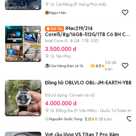
Q. Cái Răng
(
P. Hưng Phú
mới)
1 phút trước
7
N
Ngọc Hân
iMac219/214
Corei5/8g/16GB-512G/1TB Có BH Có
ship
Intel Core i5
8 GB
1 TB
SSD
3.500.000 đ
Q. Tân Phú
1 phút trước
6
58
đã
4.9
Cửa Hàng Bán Lẻ Giá
bán
Sỉ Ship Tận Nhà
Đồng hồ OBLVLO OBL-JM-EARTH-YBB
Đã sử dụng
Cả nam và nữ
4.000.000 đ
Q. Đống Đa
(
P. Văn Miếu - Quốc Tử Giám
mới)
1 phút trước
5
5.0
8
đã bán
Nguyễn Quốc Tùng
Vợt cầu lông VS Titan 7 Pro Xám