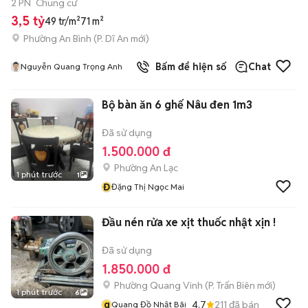
2 PN
Chung cư
3,5 tỷ
49 tr/m²
71 m²
Phường An Bình
(
P. Dĩ An
mới)
Bấm để hiện số
Chat
Nguyễn Quang Trọng Anh
Bộ bàn ăn 6 ghế Nâu đen 1m3
Đã sử dụng
1.500.000 đ
Phường An Lạc
1 phút trước
1
Đ
Đặng Thị Ngọc Mai
Đầu nén rửa xe xịt thuốc nhật xịn !
Đã sử dụng
1.850.000 đ
Phường Quang Vinh
(
P. Trấn Biên
mới)
1 phút trước
6
q
4.7
211
đã bán
Quang Đồ Nhật Bãi