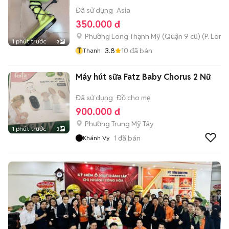
Đã sử dụng
Asia
350.000 đ
Phường Long Thạnh Mỹ (Quận 9 cũ)
(
P. Long
1 phút trước
3
T
3.8
10
đã bán
Thanh
Máy hút sữa Fatz Baby Chorus 2 Nữ
Đã sử dụng
Đồ cho mẹ
900.000 đ
Phường Trung Mỹ Tây
1 phút trước
3
1
đã bán
Khánh Vy