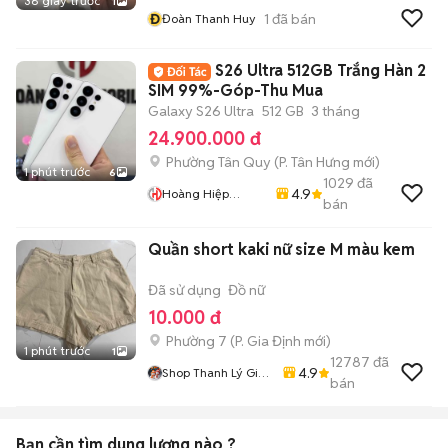
36 giây trước
1
Đ
1
đã bán
Đoàn Thanh Huy
S26 Ultra 512GB Trắng Hàn 2
SIM 99%-Góp-Thu Mua
Galaxy S26 Ultra
512 GB
3 tháng
24.900.000 đ
Phường Tân Quy
(
P. Tân Hưng
mới)
1 phút trước
6
1029
đã
4.9
Hoàng Hiệp
bán
Mobile
Quần short kaki nữ size M màu kem
Đã sử dụng
Đồ nữ
10.000 đ
Phường 7
(
P. Gia Định
mới)
1 phút trước
1
12787
đã
4.9
Shop Thanh Lý Giá
bán
Rẻ 1905
Bạn cần tìm
dung lượng
nào ?