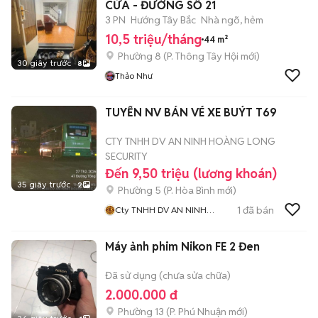
CỬA - ĐƯỜNG SỐ 21
3 PN
Hướng Tây Bắc
Nhà ngõ, hẻm
10,5 triệu/tháng
44 m²
Phường 8
(
P. Thông Tây Hội
mới)
30 giây trước
8
Thảo Như
TUYỂN NV BÁN VÉ XE BUÝT T69
CTY TNHH DV AN NINH HOÀNG LONG
SECURITY
Đến 9,50 triệu (lương khoán)
35 giây trước
2
Phường 5
(
P. Hòa Bình
mới)
1
đã bán
Cty TNHH DV AN NINH
HOÀNG LONG SECURITY
Máy ảnh phim Nikon FE 2 Đen
Đã sử dụng (chưa sửa chữa)
2.000.000 đ
Phường 13
(
P. Phú Nhuận
mới)