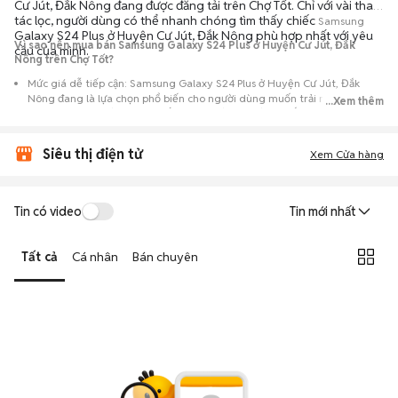
Cư Jút, Đắk Nông đang được đăng tải trên Chợ Tốt. Chỉ với vài thao
tác lọc, người dùng có thể nhanh chóng tìm thấy chiếc
Samsung
Galaxy S24 Plus ở Huyện Cư Jút, Đắk Nông phù hợp nhất với yêu
Vì sao nên mua bán Samsung Galaxy S24 Plus ở Huyện Cư Jút, Đắk
cầu của mình.
Nông trên Chợ Tốt?
Mức giá dễ tiếp cận: Samsung Galaxy S24 Plus ở Huyện Cư Jút, Đắk
Nông đang là lựa chọn phổ biến cho người dùng muốn trải nghiệm
...Xem thêm
dòng máy này với chi phí thấp hơn so với khi mới ra mắt.
Nguồn cung phong phú: Dễ dàng tìm thấy
Samsung
Galaxy S24 Plus ở
Siêu thị điện tử
Huyện Cư Jút, Đắk Nông từ nhiều cá nhân muốn lên đời máy, mang đến
Xem Cửa hàng
đa dạng sự lựa chọn về tình trạng bảo hành, hình thức máy và màu sắc.
Giao dịch minh bạch: Việc gặp gỡ trực tiếp giúp người mua
Tin có video
Tin mới nhất
đánh giá chính xác hiệu năng thực tế của máy so với mô tả trên
tin đăng.
Tất cả
Cá nhân
Bán chuyên
Mua bán linh hoạt: Hai bên có thể chủ động thỏa thuận giá cả và
địa điểm giao nhận, chốt giao dịch nhanh chóng khi đạt được
tiếng nói chung.