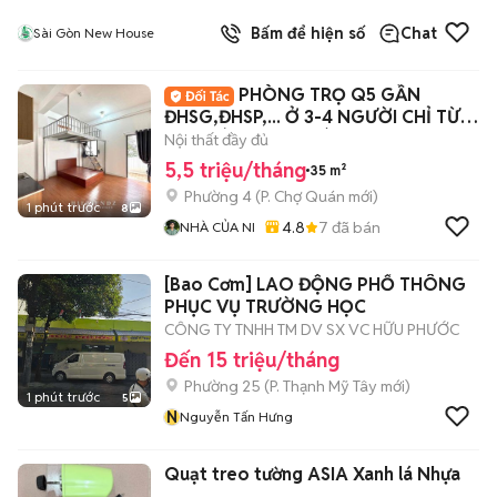
Bấm để hiện số
Chat
Sài Gòn New House
PHÒNG TRỌ Q5 GẦN
ĐHSG,ĐHSP,... Ở 3-4 NGƯỜI CHỈ TỪ
5tr5 CÓ THANG MÁY
Nội thất đầy đủ
5,5 triệu/tháng
35 m²
Phường 4
(
P. Chợ Quán
mới)
1 phút trước
8
4.8
7
đã bán
NHÀ CỦA NI
[Bao Cơm] LAO ĐỘNG PHỔ THÔNG
PHỤC VỤ TRƯỜNG HỌC
CÔNG TY TNHH TM DV SX VC HỮU PHƯỚC
Đến 15 triệu/tháng
Phường 25
(
P. Thạnh Mỹ Tây
mới)
1 phút trước
5
N
Nguyễn Tấn Hưng
Quạt treo tường ASIA Xanh lá Nhựa