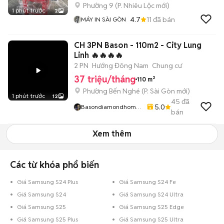
Phường 9
(
P. Nhiêu Lộc
mới)
1 phút trước
2
4.7
11
đã bán
MÁY IN SÀI GÒN
CH 3PN Bason - 110m2 - City Lung
Linh 🔥🔥🔥🔥
2 PN
Hướng Đông Nam
Chung cư
37 triệu/tháng
110 m²
Phường Bến Nghé
(
P. Sài Gòn
mới)
1 phút trước
12
45
đã
5.0
Basondiamondhome
bán
789
Xem thêm
Các từ khóa phổ biến
Giá Samsung S24 Plus
Giá Samsung S24 Fe
Giá Samsung S24
Giá Samsung S24 Ultra
Giá Samsung S25
Giá Samsung S25 Edge
Giá Samsung S25 Plus
Giá Samsung S25 Ultra