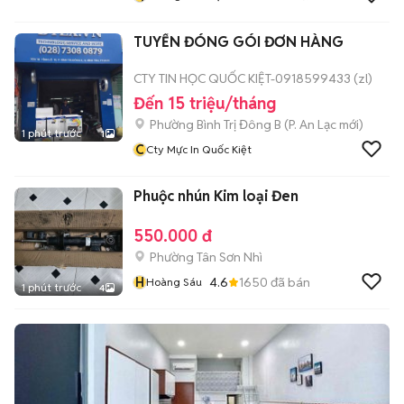
TUYỂN ĐÓNG GÓI ĐƠN HÀNG
CTY TIN HỌC QUỐC KIỆT-0918599433 (zl)
Đến 15 triệu/tháng
Phường Bình Trị Đông B
(
P. An Lạc
mới)
1 phút trước
1
C
Cty Mực In Quốc Kiệt
Phuộc nhún Kim loại Đen
550.000 đ
Phường Tân Sơn Nhì
H
4.6
1650
đã bán
Hoàng Sáu
1 phút trước
4