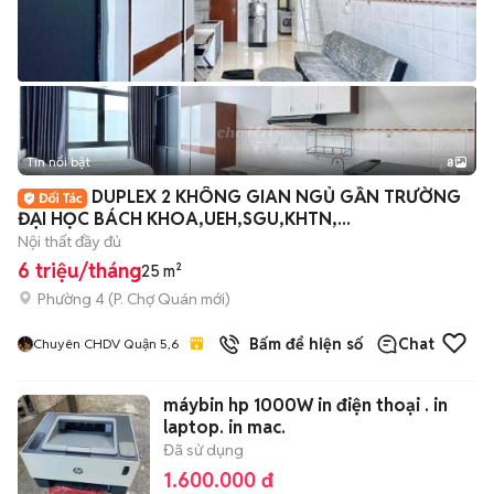
Tin nổi bật
8
+
2
DUPLEX 2 KHÔNG GIAN NGỦ GẦN TRƯỜNG
ĐẠI HỌC BÁCH KHOA,UEH,SGU,KHTN,...
Nội thất đầy đủ
6 triệu/tháng
25 m²
Phường 4
(
P. Chợ Quán
mới)
Bấm để hiện số
Chat
Chuyên CHDV Quận 5,6
máybin hp 1000W in điện thoại . in
laptop. in mac.
Đã sử dụng
1.600.000 đ