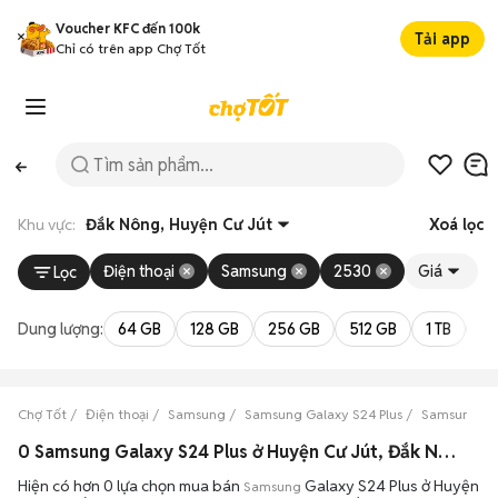
Voucher KFC đến 100k
Tải app
Chỉ có trên app Chợ Tốt
Khu vực:
Đắk Nông, Huyện Cư Jút
Xoá lọc
Điện thoại
Samsung
2530
Giá
Lọc
Dung lượng:
64 GB
128 GB
256 GB
512 GB
1 TB
2 
Chợ Tốt
Điện thoại
Samsung
Samsung Galaxy S24 Plus
Samsung Gal
0 Samsung Galaxy S24 Plus ở Huyện Cư Jút, Đắk Nông máy bền đẹp đang bán 08/2026
Hiện có hơn 0 lựa chọn mua bán
Galaxy S24 Plus ở Huyện
Samsung