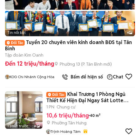
Tin nổi bật
4
Tuyển 20 chuyên viên kinh doanh BĐS tại Tân
Bình
Tập đoàn Kim Oanh
Đến 12 triệu/tháng
Phường 13
(
P. Tân Bình
mới)
Bấm để hiện số
Chat
KOG Chi Nhánh Cộng Hòa
Khai Trương 1 Phòng Ngủ
Thiết Kế Hiện Đại Ngay Sát Lotte
Quận 7
1 PN
Chung cư
10,6 triệu/tháng
40 m²
Phường Tân Hưng
1 phút trước
8
Trịnh Hoàng Tâm