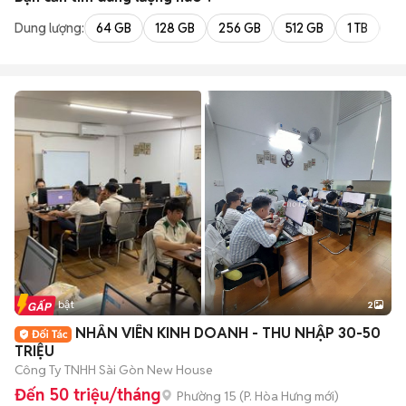
Dung lượng:
64 GB
128 GB
256 GB
512 GB
1 TB
2 
Tin nổi bật
2
NHÂN VIÊN KINH DOANH - THU NHẬP 30-50
TRIỆU
Công Ty TNHH Sài Gòn New House
Đến 50 triệu/tháng
Phường 15
(
P. Hòa Hưng
mới)