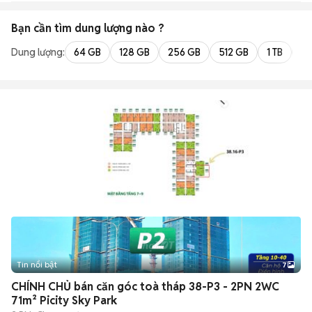
Bạn cần tìm
dung lượng
nào ?
Dung lượng:
64 GB
128 GB
256 GB
512 GB
1 TB
2 
Tin nổi bật
7
+
2
CHÍNH CHỦ bán căn góc toà tháp 38-P3 - 2PN 2WC
71m² Picity Sky Park