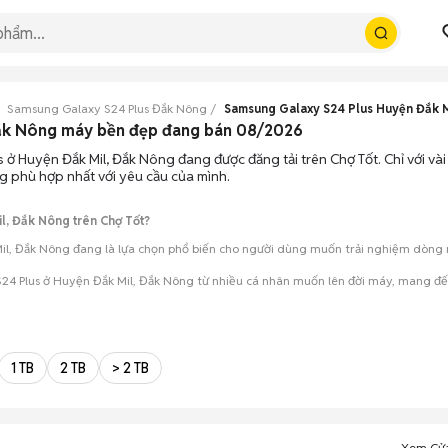
Samsung Galaxy S24 Plus Đắk Nông
Samsung Galaxy S24 Plus Huyện Đắk M
Đắk Nông máy bền đẹp đang bán 08/2026
 ở Huyện Đắk Mil, Đắk Nông đang được đăng tải trên Chợ Tốt. Chỉ với và
g phù hợp nhất với yêu cầu của mình.
l, Đắk Nông trên Chợ Tốt?
l, Đắk Nông đang là lựa chọn phổ biến cho người dùng muốn trải nghiệm dòng máy
24 Plus ở Huyện Đắk Mil, Đắk Nông từ nhiều cá nhân muốn lên đời máy, mang đến
mua đánh giá chính xác hiệu năng thực tế của máy so với mô tả trên tin 
 giá cả và địa điểm giao nhận, chốt giao dịch nhanh chóng khi đạt được 
1 TB
2 TB
> 2 TB
Xem Cử