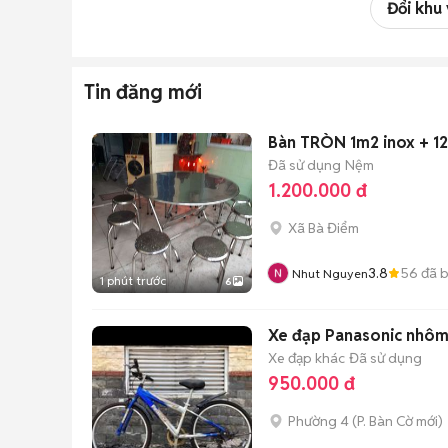
Đổi khu
Tin đăng mới
Bàn TRÒN 1m2 inox + 1
Đã sử dụng
Nệm
1.200.000 đ
Xã Bà Điểm
3.8
56
đã 
Nhut Nguyen
1 phút trước
6
Xe đạp Panasonic 
Xe đạp khác
Đã sử dụng
950.000 đ
Phường 4
(
P. Bàn Cờ
mới)