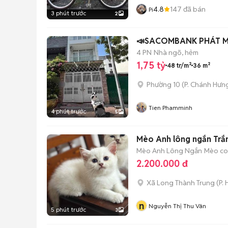
4.8
147
đã bán
Pi
3 phút trước
2
📣SACOM
4 PN
Nhà ngõ, hẻm
1,75 tỷ
48 tr/m²
36 m²
Phường 10
(
P. Chánh Hưn
Tien Phamminh
4 phút trước
5
Mèo Anh lông ngắn Trắn
Mèo Anh Lông Ngắn
Mèo con
2.200.000 đ
Xã Long Thành Trung
(
P.
n
Nguyễn Thị Thu Vân
5 phút trước
3