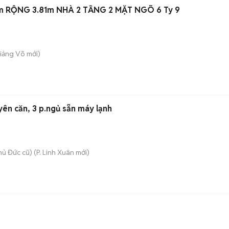
m RỘNG 3.81m NHÀ 2 TẦNG 2 MẶT NGÕ 6 Ty 9
Giảng Võ
mới)
ên căn, 3 p.ngủ sẵn máy lạnh
hủ Đức cũ)
(
P. Linh Xuân
mới)