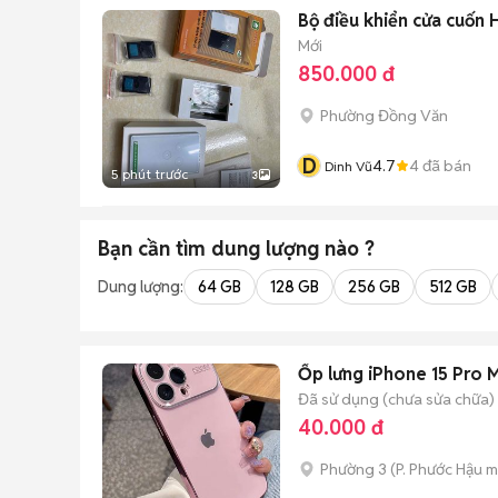
Bộ điều khiển cửa cuốn 
Mới
850.000 đ
Phường Đồng Văn
D
4.7
4
đã bán
Dinh Vũ
5 phút trước
3
Bạn cần tìm
dung lượng
nào ?
Dung lượng:
64 GB
128 GB
256 GB
512 GB
Ốp lưng iPhone 15 Pro 
Đã sử dụng (chưa sửa chữa)
40.000 đ
Phường 3
(
P. Phước Hậu
m