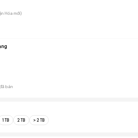
uận Hóa
mới)
ạng
đã bán
1 TB
2 TB
> 2 TB