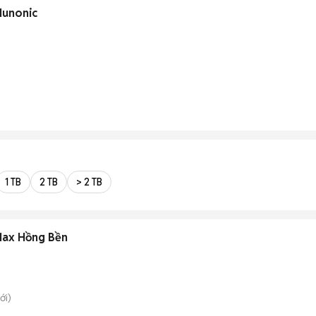
Hunonic
1 TB
2 TB
> 2 TB
Max Hồng Bền
ới)