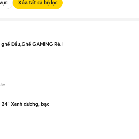
 vực
Xóa tất cả bộ lọc
2 ghế Đẩu,Ghế GAMING Rẻ.!
bán
nhôm 24" Xanh dương, bạc