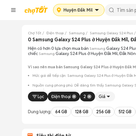
Huyện Đắk Mil
Chợ Tốt
Điện thoại
Samsung
Samsung Galaxy S24 Plus
0 Samsung Galaxy S24 Plus ở Huyện Đắk Mil, 
Hiện có hơn 0 lựa chọn mua bán
Galaxy S24 Plus
Samsung
chiếc
Galaxy S24 Plus ở Huyện Đắk Mil, Đắk Nôn
Samsung
Vì sao nên mua bán Samsung Galaxy S24 Plus ở Huyện Đắk Mi
Mức giá dễ tiếp cận: Samsung Galaxy S24 Plus ở Huyện Đắk Mi
Nguồn cung phong phú: Dễ dàng tìm thấy
Samsung
Galaxy S
màu sắc.
Lọc
Điện thoại
2
Giá
Giao dịch minh bạch: Việc gặp gỡ trực tiếp giúp người 
Mua bán linh hoạt: Hai bên có thể chủ động thỏa thuận
Dung lượng:
64 GB
128 GB
256 GB
512 GB
Siêu thị điện tử