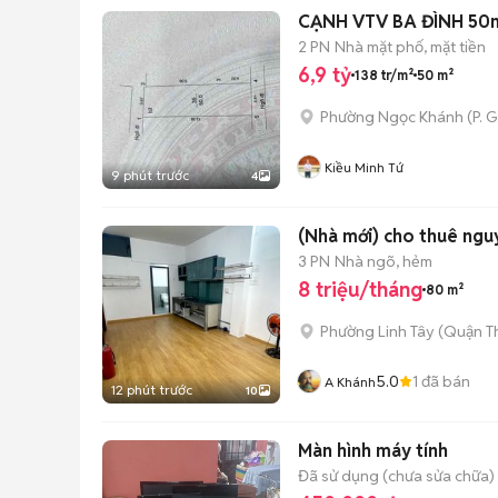
CẠNH VTV BA ĐÌNH 50
2 PN
Nhà mặt phố, mặt tiền
6,9 tỷ
138 tr/m²
50 m²
Phường Ngọc Khánh
(
P. 
Kiều Minh Tứ
9 phút trước
4
(Nhà mới) cho thuê nguy
3 PN
Nhà ngõ, hẻm
8 triệu/tháng
80 m²
Phường Linh Tây (Quận T
5.0
1
đã bán
A Khánh
12 phút trước
10
Màn hình máy tính
Đã sử dụng (chưa sửa chữa)