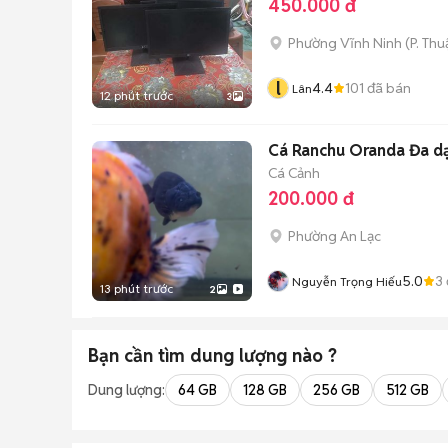
450.000 đ
Phường Vĩnh Ninh
(
P. Th
l
4.4
101
đã bán
Lân
12 phút trước
3
Cá Ranchu Oranda Đa d
Cá Cảnh
200.000 đ
Phường An Lạc
5.0
3
Nguyễn Trọng Hiếu
13 phút trước
2
Bạn cần tìm
dung lượng
nào ?
Dung lượng:
64 GB
128 GB
256 GB
512 GB