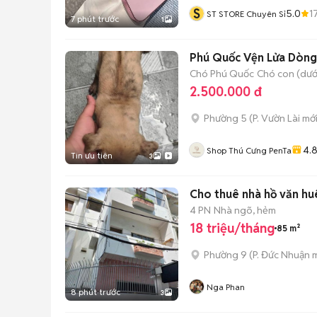
S
5.0
1
ST STORE Chuyên Sỉ
7 phút trước
1
Phú Quốc Vện Lửa Dòng
Chó Phú Quốc
Chó con (dưới
2.500.000 đ
Phường 5
(
P. Vườn Lài
mới
4.
Shop Thú Cưng PenTa
Tin ưu tiên
3
Cho thuê nhà hồ văn huê
4 PN
Nhà ngõ, hẻm
18 triệu/tháng
85 m²
Phường 9
(
P. Đức Nhuận
m
Nga Phan
8 phút trước
3