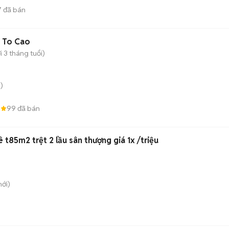
7
đã bán
 To Cao
 3 tháng tuổi)
)
8
99
đã bán
 t85m2 trệt 2 lầu sân thượng giá 1x /triệu
ới)