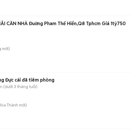
BANK PHÁT MÃI CĂN NHÀ Đuờng Pham Thế Hiển,Q8 Tphcm Giá 1tỷ750
g
mới)
g Đực cái đã tiêm phòng
 (dưới 3 tháng tuổi)
 Hòa Thành
mới)