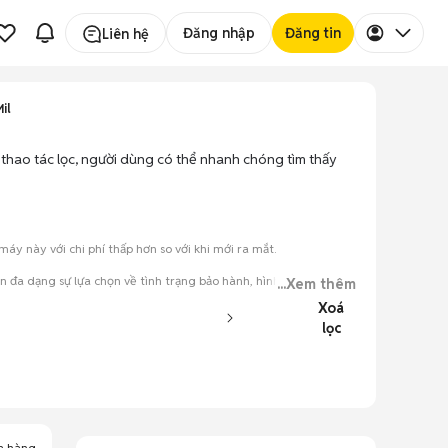
Đăng nhập
Đăng tin
Liên hệ
il
i thao tác lọc, người dùng có thể nhanh chóng tìm thấy
 này với chi phí thấp hơn so với khi mới ra mắt.
 đa dạng sự lựa chọn về tình trạng bảo hành, hình thức máy và
...Xem thêm
Xoá
lọc
đăng.
tiếng nói chung.
a hàng