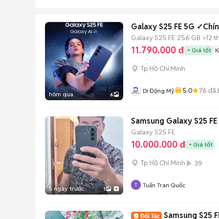
Galaxy S25 FE 5G ✓Chí
Galaxy S25 FE
256 GB
>12 t
11.790.000 đ
Giá tốt
K
Tp Hồ Chí Minh
5.0
76
đã 
Di Động Mỹ
hôm qua
6
Samsung Galaxy S25 FE 
Galaxy S25 FE
10.000.000 đ
Giá tốt
Tp Hồ Chí Minh
39
Tuấn Tran Quốc
5 ngày trước
1
Samsung S25 F