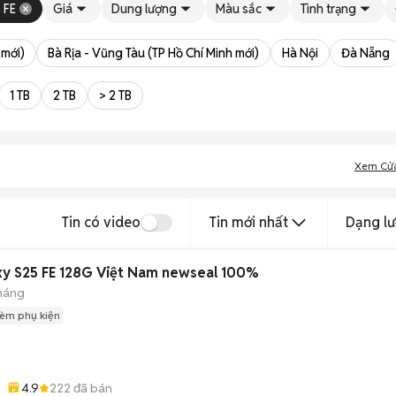
 FE
Giá
Dung lượng
Màu sắc
Tình trạng
 mới)
Bà Rịa - Vũng Tàu (TP Hồ Chí Minh mới)
Hà Nội
Đà Nẵng
1 TB
2 TB
> 2 TB
Xem Cử
Tin có video
Tin mới nhất
Dạng lư
y S25 FE 128G Việt Nam newseal 100%
tháng
èm phụ kiện
4.9
222
đã bán