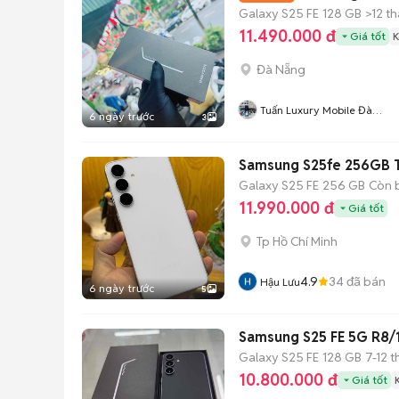
Galaxy S25 FE
128 GB
>12 t
11.490.000 đ
Giá tốt
K
Đà Nẵng
Tuấn Luxury Mobile Đà
6 ngày trước
3
Năngx
Samsung S25fe 256GB 
Galaxy S25 FE
256 GB
Còn 
11.990.000 đ
Giá tốt
Tp Hồ Chí Minh
4.9
34
đã bán
Hậu Lưu
6 ngày trước
5
Samsung S25 FE 5G R8/
Galaxy S25 FE
128 GB
7-12 
10.800.000 đ
Giá tốt