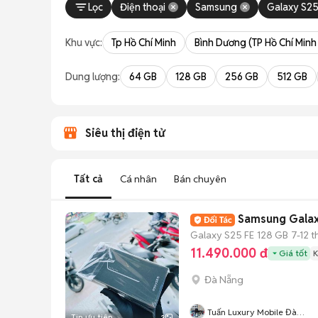
Lọc
Điện thoại
Samsung
Galaxy S25
Khu vực:
Tp Hồ Chí Minh
Bình Dương (TP Hồ Chí Minh
Dung lượng:
64 GB
128 GB
256 GB
512 GB
Siêu thị điện tử
Tất cả
Cá nhân
Bán chuyên
Samsung Galax
Galaxy S25 FE
128 GB
7-12 
11.490.000 đ
Giá tốt
K
Đà Nẵng
Tuấn Luxury Mobile Đà
Tin ưu tiên
3