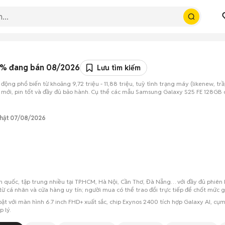
99% đang bán 08/2026
Lưu tìm kiếm
 phổ biến từ khoảng 9,72 triệu - 11,88 triệu, tuỳ tình trạng máy (likenew, trầy
 mới, pin tốt và đầy đủ bảo hành. Cụ thể các mẫu Samsung Galaxy S25 FE 128GB c
nhật 07/08/2026
oàn quốc, tập trung nhiều tại TP.HCM, Hà Nội, Cần Thơ, Đà Nẵng… với đầy đủ ph
 từ cá nhân và cửa hàng uy tín; người mua có thể trao đổi trực tiếp để chốt mức 
 với màn hình 6.7 inch FHD+ xuất sắc, chip Exynos 2400 tích hợp Galaxy AI, cụ
 lý.