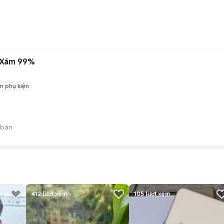
 Xám 99%
m phụ kiện
 bán
412
lượt xem
105
lượt xem