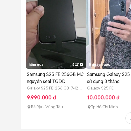
hôm qua
6
1
5 ngày trước
Samsung S25 FE 256GB Mới
Samsung Galaxy S25
nguyên seal TGDD
sử dụng 3 tháng
Galaxy S25 FE 256 GB 7-12
Galaxy S25 FE
tháng
9.990.000 đ
10.000.000 đ
Bà Rịa - Vũng Tàu
Tp Hồ Chí Minh