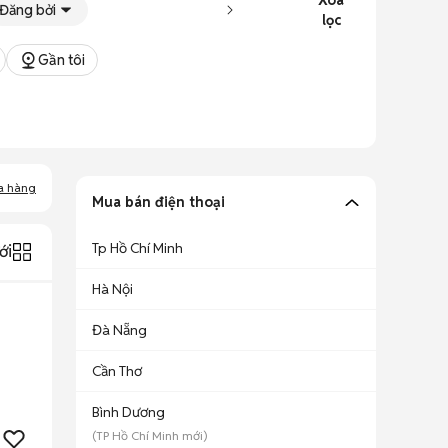
Xoá
Đăng bởi
lọc
Gần tôi
a hàng
Mua bán điện thoại
Tp Hồ Chí Minh
ới
Hà Nội
Đà Nẵng
Cần Thơ
Bình Dương
(
TP Hồ Chí Minh
mới)