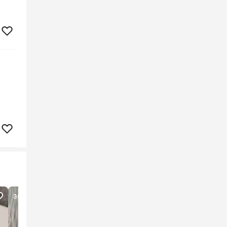
304
lượt xem
17
lượt xem