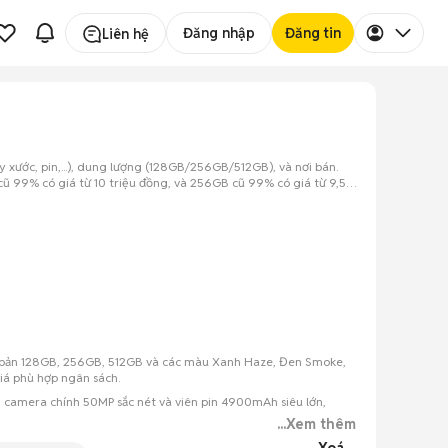
Đăng nhập
Đăng tin
Liên hệ
 xước, pin,...), dung lượng (128GB/256GB/512GB), và nơi bán.
ũ 99% có giá từ 10 triệu đồng, và 256GB cũ 99% có giá từ 9,5
iên bản 128GB, 256GB, 512GB và các màu Xanh Haze, Đen Smoke,
giá phù hợp ngân sách.
m camera chính 50MP sắc nét và viên pin 4900mAh siêu lớn,
...Xem thêm