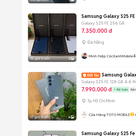
Năngx
Samsung Galaxy S25 FE 
Galaxy S25 FE
256 GB
7.350.000 đ
Đà Nẵng
4
Minh Hiệp CócXanhMobile
15 giờ trước
2
Samsung Galax
Galaxy S25 FE
128 GB
4-6 t
7.990.000 đ
Rẻ hơn
Kè
Tp Hồ Chí Minh
Cửa Hàng TOTO MOBILE
17 giờ trước
6
Samsung Galaxy S25 Fe