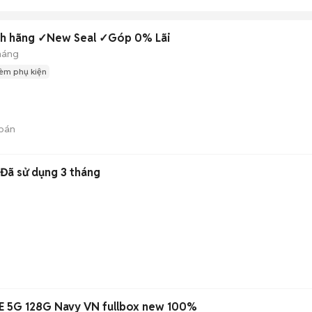
nh hãng ✓New Seal ✓Góp 0% Lãi
háng
èm phụ kiện
bán
Đã sử dụng 3 tháng
E 5G 128G Navy VN fullbox new 100%