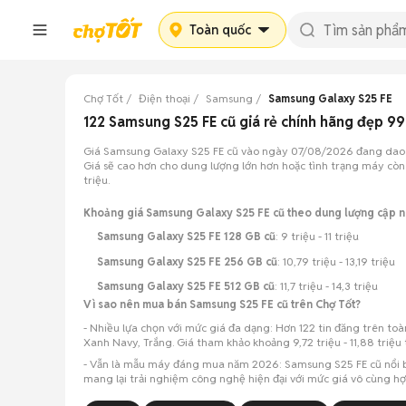
Toàn quốc
Chợ Tốt
Điện thoại
Samsung
Samsung Galaxy S25 FE
122 Samsung S25 FE cũ giá rẻ chính hãng đẹp 
Giá Samsung Galaxy S25 FE cũ vào ngày 07/08/2026 đang dao động
Giá sẽ cao hơn cho dung lượng lớn hơn hoặc tình trạng máy còn
triệu.
Khoảng giá Samsung Galaxy S25 FE cũ theo dung lượng cập 
Samsung Galaxy S25 FE 128 GB cũ
: 9 triệu - 11 triệu
Samsung Galaxy S25 FE 256 GB cũ
: 10,79 triệu - 13,19 triệu
Samsung Galaxy S25 FE 512 GB cũ
: 11,7 triệu - 14,3 triệu
Vì sao nên mua bán Samsung S25 FE cũ trên Chợ Tốt?
- Nhiều lựa chọn với mức giá đa dạng: Hơn 122 tin đăng trên t
Xanh Navy, Trắng. Giá tham khảo khoảng 9,72 triệu - 11,88 triệu
- Vẫn là mẫu máy đáng mua năm 2026: Samsung S25 FE cũ nổi bật
mang lại trải nghiệm công nghệ hiện đại với mức giá vô cùng hợp