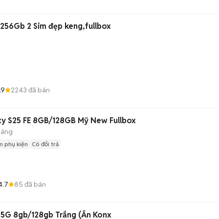
256Gb 2 Sim đẹp keng,fullbox
.9
2243
đã bán
y S25 FE 8GB/128GB Mỹ New Fullbox
háng
m phụ kiện
Có đổi trả
4.7
85
đã bán
 5G 8gb/128gb Trắng (Ẩn Konx