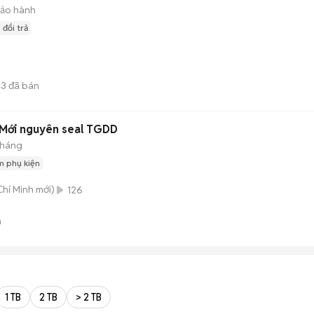
ảo hành
 đổi trả
43
đã bán
Mới nguyên seal TGDD
tháng
m phụ kiện
Chí Minh
mới)
126
n
1 TB
2 TB
> 2 TB