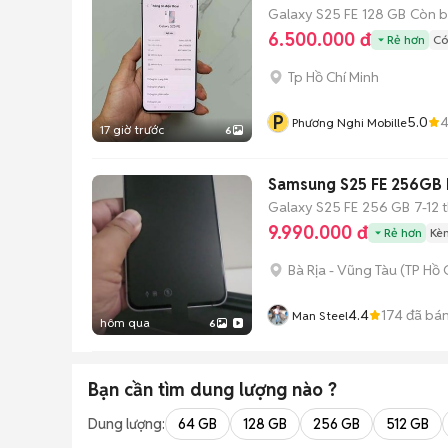
Galaxy S25 FE
128 GB
Còn b
6.500.000 đ
Rẻ hơn
Có
Tp Hồ Chí Minh
P
5.0
Phương Nghi Mobille
17 giờ trước
6
Samsung S25 FE 256GB 
Galaxy S25 FE
256 GB
7-12 
9.990.000 đ
Rẻ hơn
Kè
Bà Rịa - Vũng Tàu
(
TP Hồ 
4.4
174
đã bá
Man Steel
hôm qua
6
Bạn cần tìm
dung lượng
nào ?
Dung lượng:
64 GB
128 GB
256 GB
512 GB