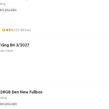
háng
èm phụ kiện
4.9
222
đã bán
Trắng BH 3/2027
bảo hành
128GB Đen New Fullbox
tháng
Kèm phụ kiện