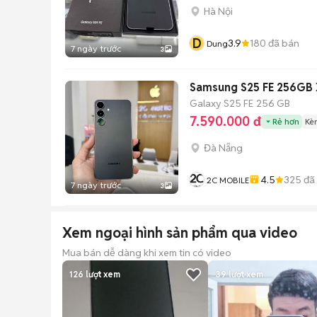
Hà Nội
D
3.9
180
đã bán
Dung
7 ngày trước
3
Samsung S25 FE 256GB
Galaxy S25 FE
256 GB
7.590.000 đ
Rẻ hơn
Kè
Đà Nẵng
4.5
325
đã
2C MOBILE
7 ngày trước
3
Xem ngoại hình sản phẩm qua video
Mua bán dễ dàng khi xem tin có video
126
lượt xem
39
lượt xem