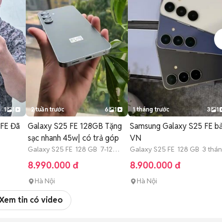
1
1
2 tuần trước
6
1
1 tháng trước
3
1
 FE Đã
Galaxy S25 FE 128GB Tặng
Samsung Galaxy S25 FE b
sạc nhanh 45w| có trả góp
VN
Galaxy S25 FE 128 GB 7-12
Galaxy S25 FE 128 GB 3 thá
tháng
8.990.000 đ
8.900.000 đ
Hà Nội
Hà Nội
Xem tin có video