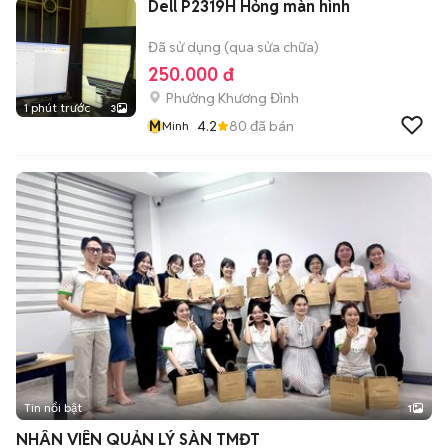
Dell P2319H Hỏng màn hình
Đã sử dụng (qua sửa chữa)
250.000 đ
Phường Khương Đình
1 phút trước
3
M
4.2
80
đã bán
Minh
Tin nổi bật
1
NHÂN VIÊN QUẢN LÝ SÀN TMĐT