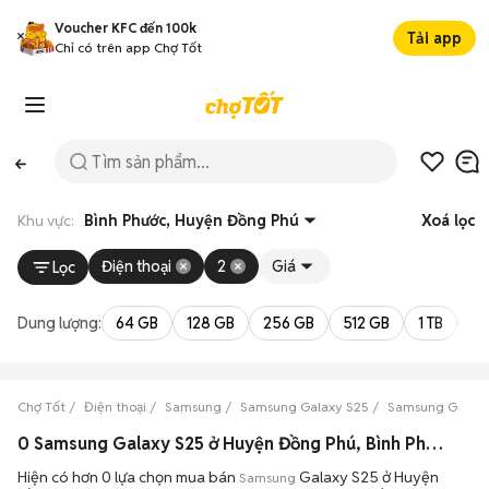
Voucher KFC đến 100k
Tải app
Chỉ có trên app Chợ Tốt
Khu vực:
Bình Phước, Huyện Đồng Phú
Xoá lọc
Điện thoại
2
Giá
Lọc
Dung lượng:
64 GB
128 GB
256 GB
512 GB
1 TB
2 
Chợ Tốt
Điện thoại
Samsung
Samsung Galaxy S25
Samsung Galaxy
0 Samsung Galaxy S25 ở Huyện Đồng Phú, Bình Phước máy bền đẹp đang bán 08/2026
Hiện có hơn 0 lựa chọn mua bán
Galaxy S25 ở Huyện
Samsung