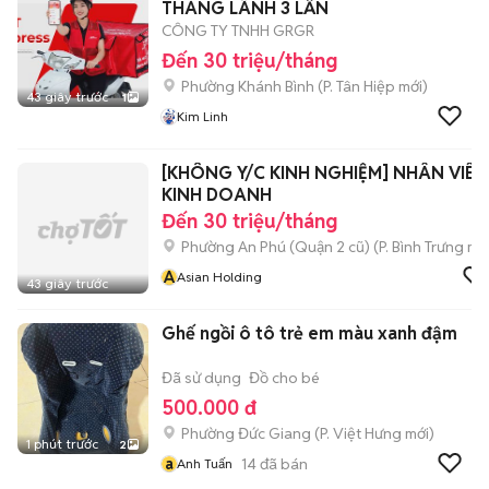
THÁNG LÃNH 3 LẦN
CÔNG TY TNHH GRGR
Đến 30 triệu/tháng
Phường Khánh Bình
(
P. Tân Hiệp
mới)
43 giây trước
1
Kim Linh
[KHÔNG Y/C KINH NGHIỆM] NHÂN VIÊN
KINH DOANH
Đến 30 triệu/tháng
Phường An Phú (Quận 2 cũ)
(
P. Bình Trưng
mới
A
Asian Holding
43 giây trước
Ghế ngồi ô tô trẻ em màu xanh đậm
Đã sử dụng
Đồ cho bé
500.000 đ
Phường Đức Giang
(
P. Việt Hưng
mới)
1 phút trước
2
a
14
đã bán
Anh Tuấn