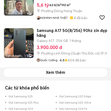
5,6 tỷ
62 tr/m²
90 m²
Phường Đông Hưng Thuận
1 phút trước
6
4
đã bán
NGHINH NHÀ THẬT
Samsung A17 5G(8/256) 90hz zin đẹp c
hãng
Galaxy A17
256 GB
1 tháng
3.900.000 đ
Phường Linh Đông (Quận Thủ Đức cũ)
(
P. Hiệ
1 phút trước
6
4.8
604
đã bán
Quốc Cường
Xem thêm
Các từ khóa phổ biến
Giá Samsung S25
Giá Samsung S25 Edge
Giá Samsung S25 Plus
Giá Samsung S25 Ultra
Giá Samsung S24
Giá Samsung S24 Fe