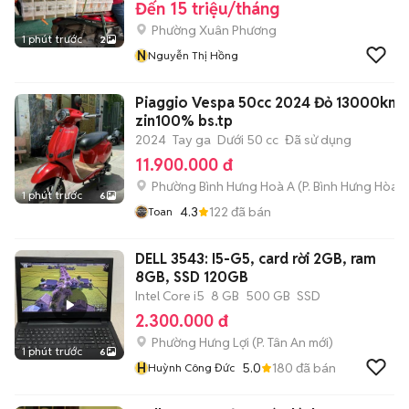
Đến 15 triệu/tháng
Phường Xuân Phương
1 phút trước
2
N
Nguyễn Thị Hồng
Piaggio Vespa 50cc 2024 Đỏ 13000km
zin100% bs.tp
2024
Tay ga
Dưới 50 cc
Đã sử dụng
11.900.000 đ
Phường Bình Hưng Hoà A
(
P. Bình Hưng Hòa
m
1 phút trước
6
4.3
122
đã bán
Toan
DELL 3543: I5-G5, card rời 2GB, ram
8GB, SSD 120GB
Intel Core i5
8 GB
500 GB
SSD
2.300.000 đ
Phường Hưng Lợi
(
P. Tân An
mới)
1 phút trước
6
H
5.0
180
đã bán
Huỳnh Công Đức