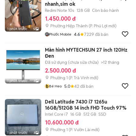
nhanh,sim ok
Redmi Note 10s
128 GB
Còn bảo hành
1.450.000 đ
Phường Hiệp Thành
(
P. Phú Lợi
mới)
1 phút trước
5
4.6
7229
đã bán
Phước Mobile
Màn hình MYTECHSUN 27 inch 120Hz
Đen
Đã sử dụng (chưa sửa chữa)
>12 tháng
2.500.000 đ
Phường 1
(
P. Trà Vinh
mới)
1 phút trước
3
b
5.0
42
đã bán
Bé Heo
Dell Latitude 7430 i7 1265u
16GB/512GB 14 inch FHD Touch 97%
Intel Core i7
16 GB
512 GB
SSD
10.600.000 đ
Phường 1
(
P. Vườn Lài
mới)
1 phút trước
3