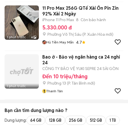
11 Pro Max 256G QTế Xài Ổn Pin Zin
92% Xài 2 Ngày
iPhone 11 Pro Max
8
Còn bảo hành
5.330.000 đ
Phường Võ Thị Sáu
(
P. Xuân Hòa
mới)
1 phút trước
6
4.7
Hủ Tiền May Mắn
Bao ở - Bảo vệ ngân hàng ca 24 nghỉ
24
CÔNG TY BẢO VỆ YUKI SEPRE 24 SÀI GÒN
Đến 10 triệu/tháng
Phường 13
(
P. Tân Bình
mới)
1 phút trước
t
Thanh Tân
Bạn cần tìm
dung lượng
nào ?
Dung lượng:
64 GB
128 GB
256 GB
512 GB
1 TB
2 