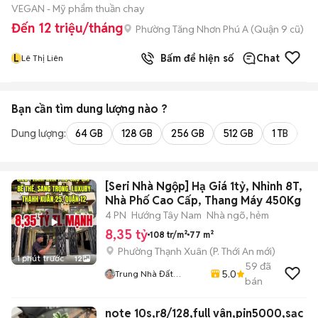
VEGAN - Mỹ phẩm thuần chay
Đến 12 triệu/tháng
Phường Tăng Nhơn Phú A (Quận 9 cũ)
L
Bấm để hiện số
Chat
Lê Thị Liên
Bạn cần tìm
dung lượng
nào ?
Dung lượng:
64 GB
128 GB
256 GB
512 GB
1 TB
2 
[Seri Nhà Ngộp] Hạ Giá 1tỷ, Nhỉnh 8T,
Nhà Phố Cao Cấp, Thang Máy 450Kg
4 PN
Hướng Tây Nam
Nhà ngõ, hẻm
8,35 tỷ
108 tr/m²
77 m²
Phường Thạnh Xuân
(
P. Thới An
mới)
1 phút trước
12
59
đã
5.0
Trung Nhà Đất
bán
0901888734
note 10s,r8/128,full vân,pin5000,sạc