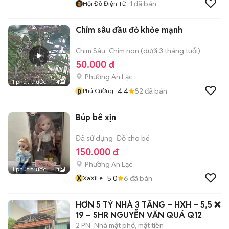
1
đã bán
Hội Đồ Điện Tử
Chim sâu đầu đỏ khỏe mạnh
Chim Sâu
Chim non (dưới 3 tháng tuổi)
50.000 đ
Phường An Lạc
1 phút trước
4
p
4.4
82
đã bán
Phú Cường
Búp bê xịn
Đã sử dụng
Đồ cho bé
150.000 đ
Phường An Lạc
1 phút trước
1
X
5.0
6
đã bán
XaXiLe
HƠN 5 TỶ NHÀ 3 TẦNG – HXH – 5,5 ❌
19 – SHR NGUYỄN VĂN QUÁ Q12
2 PN
Nhà mặt phố, mặt tiền