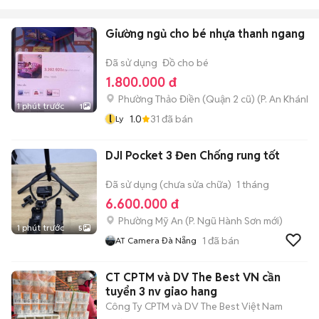
Giường ngủ cho bé nhựa thanh ngang g
Đã sử dụng
Đồ cho bé
1.800.000 đ
Phường Thảo Điền (Quận 2 cũ)
(
P. An Khánh
m
1 phút trước
1
l
1.0
31
đã bán
Ly
DJI Pocket 3 Đen Chống rung tốt
Đã sử dụng (chưa sửa chữa)
1 tháng
6.600.000 đ
Phường Mỹ An
(
P. Ngũ Hành Sơn
mới)
1 phút trước
5
1
đã bán
AT Camera Đà Nẵng
CT CPTM và DV The Best VN cần
tuyển 3 nv giao hang
Công Ty CPTM và DV The Best Việt Nam