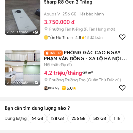
Sharp R8 Gen 2 Trắng
Aquos V
256 GB
Hết bảo hành
3.750.000 đ
Phường Tân Kiểng
(
P. Tân Hưng
mới)
6 phút trước
4
T
4.8
13
đã bán
Trần Hải Thanh
PHÒNG GÁC CAO NGAY
PHẠM VĂN ĐỒNG - XA LỘ HÀ NỘI -
ĐẠI HỌC KIẾN TRÚC
Nội thất đầy đủ
4,2 triệu/tháng
35 m²
Phường Trường Thọ (Quận Thủ Đức cũ)
6 phút trước
5
5.0
Khả Vy
Bạn cần tìm
dung lượng
nào ?
Dung lượng:
64 GB
128 GB
256 GB
512 GB
1 TB
2 