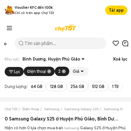
Voucher KFC đến 100k
Tải app
Chỉ có trên app Chợ Tốt
Khu vực:
Bình Dương, Huyện Phú Giáo
Xoá lọc
Điện thoại
2
Giá
Lọc
Dung lượng:
64 GB
128 GB
256 GB
512 GB
1 TB
2 
Chợ Tốt
Điện thoại
Samsung
Samsung Galaxy S25
Samsung Galaxy
0 Samsung Galaxy S25 ở Huyện Phú Giáo, Bình Dương máy bền đẹp đang bán 08/2026
Hiện có hơn 0 lựa chọn mua bán
Galaxy S25 ở Huyện Phú
Samsung