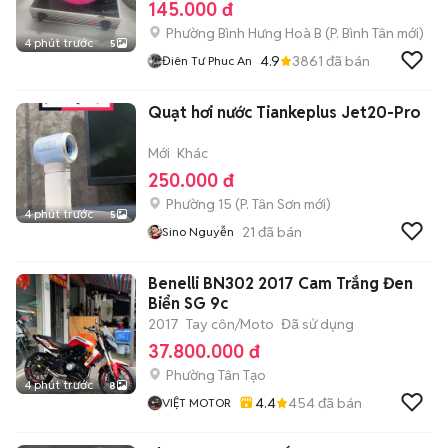
145.000 đ
Phường Bình Hưng Hoà B
(
P. Bình Tân
mới)
4 phút trước
5
4.9
3861
đã bán
Điên Tư Phuc An
Quạt hơi nước Tiankeplus Jet20-Pro
Mới
Khác
250.000 đ
Phường 15
(
P. Tân Sơn
mới)
4 phút trước
5
21
đã bán
Sino Nguyễn
Benelli BN302 2017 Cam Trắng Đen
Biển SG 9c
2017
Tay côn/Moto
Đã sử dụng
37.800.000 đ
Phường Tân Tạo
4 phút trước
8
4.4
454
đã bán
VIỆT MOTOR