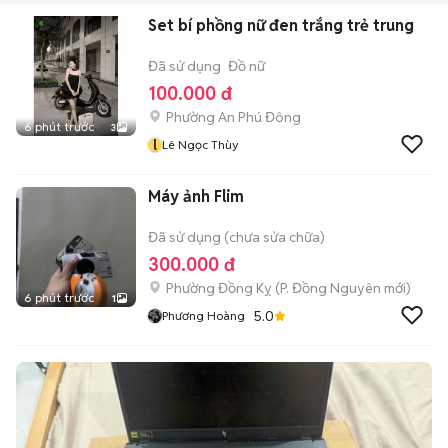
Set bí phồng nữ đen trắng trẻ trung
Đã sử dụng
Đồ nữ
100.000 đ
Phường An Phú Đông
6 phút trước
3
l
Lê Ngọc Thùy
Máy ảnh Flim
Đã sử dụng (chưa sửa chữa)
300.000 đ
Phường Đồng Kỵ
(
P. Đồng Nguyên
mới)
6 phút trước
1
5.0
Phương Hoàng