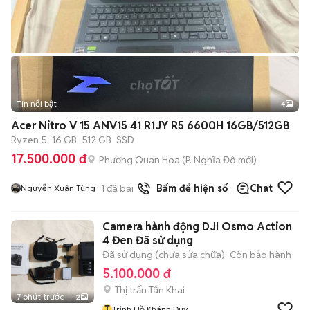
Tin nổi bật
4
Acer Nitro V 15 ANV15 41 R1JY R5 6600H 16GB/512GB
Ryzen 5
16 GB
512 GB
SSD
17.500.000 đ
Phường Quan Hoa
(
P. Nghĩa Đô
mới)
1
đã bán
Bấm để hiện số
Chat
Nguyễn Xuân Tùng
Camera hành động DJI Osmo Action
4 Đen Đã sử dụng
Đã sử dụng (chưa sửa chữa)
Còn bảo hành
5.100.000 đ
Thị trấn Tân Khai
7 phút trước
2
T
Trịnh Hồ Khánh Duy