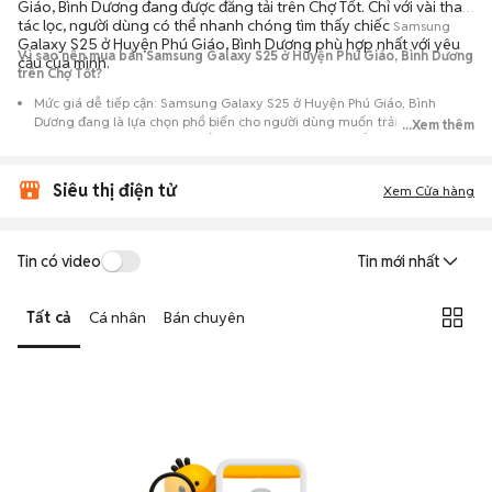
Giáo, Bình Dương đang được đăng tải trên Chợ Tốt. Chỉ với vài thao
tác lọc, người dùng có thể nhanh chóng tìm thấy chiếc
Samsung
Galaxy S25 ở Huyện Phú Giáo, Bình Dương phù hợp nhất với yêu
Vì sao nên mua bán Samsung Galaxy S25 ở Huyện Phú Giáo, Bình Dương
cầu của mình.
trên Chợ Tốt?
Mức giá dễ tiếp cận: Samsung Galaxy S25 ở Huyện Phú Giáo, Bình
Dương đang là lựa chọn phổ biến cho người dùng muốn trải nghiệm
...Xem thêm
dòng máy này với chi phí thấp hơn so với khi mới ra mắt.
Nguồn cung phong phú: Dễ dàng tìm thấy
Samsung
Galaxy S25 ở
Siêu thị điện tử
Huyện Phú Giáo, Bình Dương từ nhiều cá nhân muốn lên đời máy, mang
Xem Cửa hàng
đến đa dạng sự lựa chọn về tình trạng bảo hành, hình thức máy và màu
sắc.
Giao dịch minh bạch: Việc gặp gỡ trực tiếp giúp người mua
Tin có video
Tin mới nhất
đánh giá chính xác hiệu năng thực tế của máy so với mô tả trên
tin đăng.
Tất cả
Cá nhân
Bán chuyên
Mua bán linh hoạt: Hai bên có thể chủ động thỏa thuận giá cả và
địa điểm giao nhận, chốt giao dịch nhanh chóng khi đạt được
tiếng nói chung.