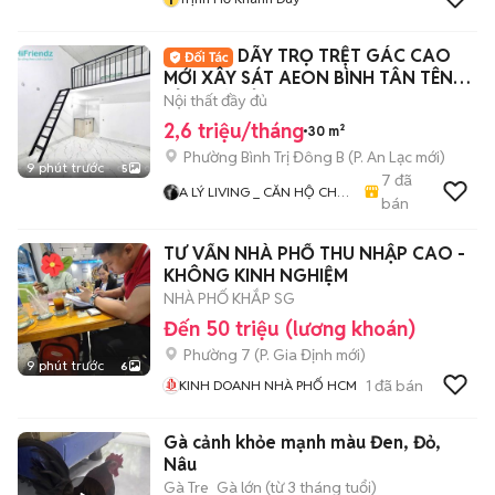
DÃY TRỌ TRỆT GÁC CAO
MỚI XÂY SÁT AEON BÌNH TÂN TÊN
LỬA MỚI TỈNH LỘ 10
Nội thất đầy đủ
2,6 triệu/tháng
30 m²
Phường Bình Trị Đông B
(
P. An Lạc
mới)
9 phút trước
5
7
đã
A LÝ LIVING _ CĂN HỘ CHO
bán
THUÊ TP.HCM - PHÒNG TRỌ
- MBKD - KIOT - CHDV -
TƯ VẤN NHÀ PHỐ THU NHẬP CAO -
CHUNG CƯ - NHÀ Ở
KHÔNG KINH NGHIỆM
NHÀ PHỐ KHẮP SG
Đến 50 triệu (lương khoán)
Phường 7
(
P. Gia Định
mới)
9 phút trước
6
1
đã bán
KINH DOANH NHÀ PHỐ HCM
Gà cảnh khỏe mạnh màu Đen, Đỏ,
Nâu
Gà Tre
Gà lớn (từ 3 tháng tuổi)