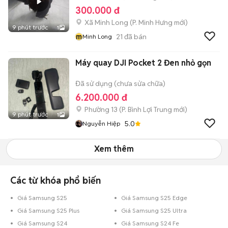
300.000 đ
Xã Minh Long
(
P. Minh Hưng
mới)
9 phút trước
1
m
21
đã bán
Minh Long
Máy quay DJI Pocket 2 Đen nhỏ gọn
Đã sử dụng (chưa sửa chữa)
6.200.000 đ
Phường 13
(
P. Bình Lợi Trung
mới)
9 phút trước
1
5.0
Nguyễn Hiệp
Xem thêm
Các từ khóa phổ biến
Giá Samsung S25
Giá Samsung S25 Edge
Giá Samsung S25 Plus
Giá Samsung S25 Ultra
Giá Samsung S24
Giá Samsung S24 Fe