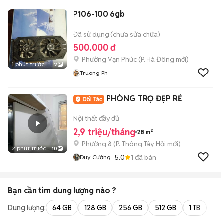
P106-100 6gb
Đã sử dụng (chưa sửa chữa)
500.000 đ
Phường Vạn Phúc
(
P. Hà Đông
mới)
1 phút trước
2
Truong Ph
PHÒNG TRỌ ĐẸP RẺ
Nội thất đầy đủ
2,9 triệu/tháng
28 m²
Phường 8
(
P. Thông Tây Hội
mới)
2 phút trước
10
5.0
1
đã bán
Duy Cường
Bạn cần tìm
dung lượng
nào ?
Dung lượng:
64 GB
128 GB
256 GB
512 GB
1 TB
2 