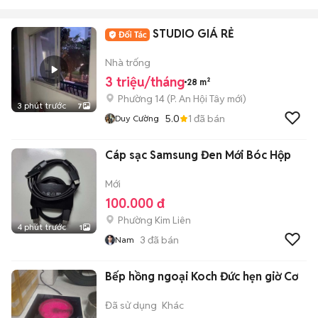
STUDIO GIÁ RẺ
Nhà trống
3 triệu/tháng
28 m²
Phường 14
(
P. An Hội Tây
mới)
3 phút trước
7
5.0
1
đã bán
Duy Cường
Cáp sạc Samsung Đen Mới Bóc Hộp
Mới
100.000 đ
Phường Kim Liên
4 phút trước
1
3
đã bán
Nam
Bếp hồng ngoại Koch Đức hẹn giờ Cơ
Đã sử dụng
Khác