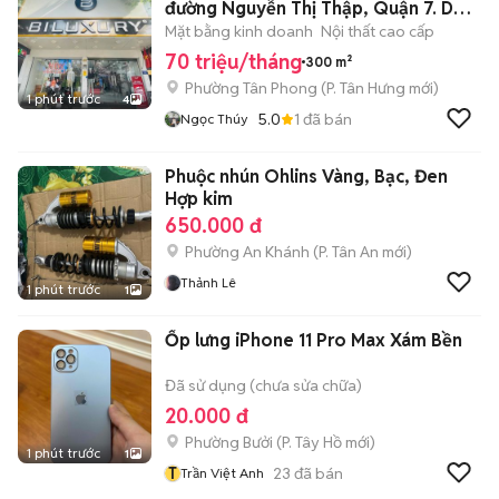
đường Nguyễn Thị Thập, Quận 7. DT:
10x30m
Mặt bằng kinh doanh
Nội thất cao cấp
70 triệu/tháng
300 m²
Phường Tân Phong
(
P. Tân Hưng
mới)
1 phút trước
4
5.0
1
đã bán
Ngọc Thúy
Phuộc nhún Ohlins Vàng, Bạc, Đen
Hợp kim
650.000 đ
Phường An Khánh
(
P. Tân An
mới)
Thảnh Lê
1 phút trước
1
Ốp lưng iPhone 11 Pro Max Xám Bền
Đã sử dụng (chưa sửa chữa)
20.000 đ
Phường Bưởi
(
P. Tây Hồ
mới)
1 phút trước
1
T
23
đã bán
Trần Việt Anh