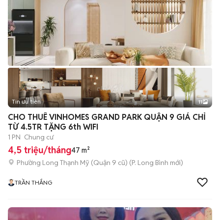
Tin ưu tiên
11
+
2
CHO THUÊ VINHOMES GRAND PARK QUẬN 9 GIÁ CHỈ
TỪ 4.5TR TẶNG 6th WIFI
1 PN
Chung cư
4,5 triệu/tháng
47 m²
Phường Long Thạnh Mỹ (Quận 9 cũ)
(
P. Long Bình
mới)
TRẦN THẮNG