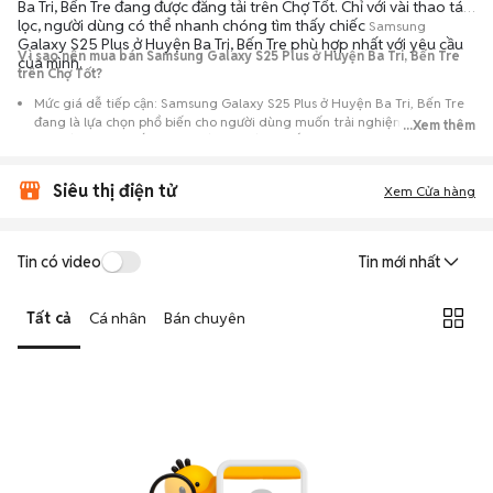
Ba Tri, Bến Tre đang được đăng tải trên Chợ Tốt. Chỉ với vài thao tác
lọc, người dùng có thể nhanh chóng tìm thấy chiếc
Samsung
Galaxy S25 Plus ở Huyện Ba Tri, Bến Tre phù hợp nhất với yêu cầu
Vì sao nên mua bán Samsung Galaxy S25 Plus ở Huyện Ba Tri, Bến Tre
của mình.
trên Chợ Tốt?
Mức giá dễ tiếp cận: Samsung Galaxy S25 Plus ở Huyện Ba Tri, Bến Tre
đang là lựa chọn phổ biến cho người dùng muốn trải nghiệm dòng máy
...Xem thêm
này với chi phí thấp hơn so với khi mới ra mắt.
Nguồn cung phong phú: Dễ dàng tìm thấy
Samsung
Galaxy S25 Plus ở
Siêu thị điện tử
Huyện Ba Tri, Bến Tre từ nhiều cá nhân muốn lên đời máy, mang đến đa
Xem Cửa hàng
dạng sự lựa chọn về tình trạng bảo hành, hình thức máy và màu sắc.
Giao dịch minh bạch: Việc gặp gỡ trực tiếp giúp người mua
Tin có video
Tin mới nhất
đánh giá chính xác hiệu năng thực tế của máy so với mô tả trên
tin đăng.
Tất cả
Cá nhân
Bán chuyên
Mua bán linh hoạt: Hai bên có thể chủ động thỏa thuận giá cả và
địa điểm giao nhận, chốt giao dịch nhanh chóng khi đạt được
tiếng nói chung.