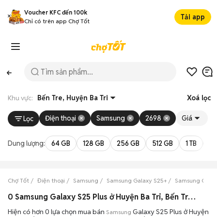
Voucher KFC đến 100k
Tải app
Chỉ có trên app Chợ Tốt
Khu vực:
Bến Tre, Huyện Ba Tri
Xoá lọc
Điện thoại
Samsung
2698
Giá
Lọc
Dung lượng:
64 GB
128 GB
256 GB
512 GB
1 TB
2 
Chợ Tốt
Điện thoại
Samsung
Samsung Galaxy S25+
Samsung Galax
0 Samsung Galaxy S25 Plus ở Huyện Ba Tri, Bến Tre máy bền đẹp đang bán 08/2026
Hiện có hơn 0 lựa chọn mua bán
Galaxy S25 Plus ở Huyện
Samsung