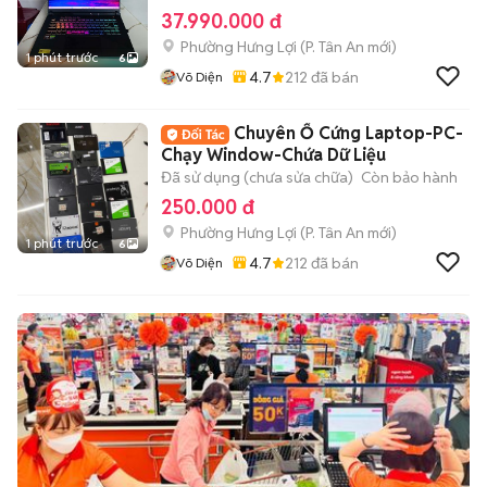
37.990.000 đ
Phường Hưng Lợi
(
P. Tân An
mới)
1 phút trước
6
4.7
212
đã bán
Võ Diện
Chuyên Ổ Cứng Laptop-PC-
Chạy Window-Chứa Dữ Liệu
Đã sử dụng (chưa sửa chữa)
Còn bảo hành
250.000 đ
Phường Hưng Lợi
(
P. Tân An
mới)
1 phút trước
6
4.7
212
đã bán
Võ Diện