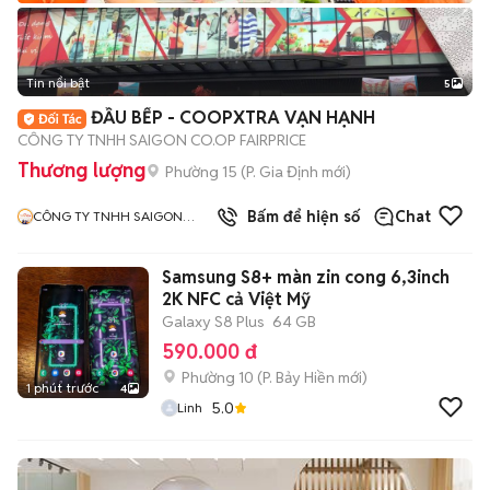
Tin nổi bật
5
ĐẦU BẾP - COOPXTRA VẠN HẠNH
CÔNG TY TNHH SAIGON CO.OP FAIRPRICE
Thương lượng
Phường 15
(
P. Gia Định
mới)
Bấm để hiện số
Chat
CÔNG TY TNHH SAIGON
COOP FAIRPRICE
Samsung S8+ màn zin cong 6,3inch
2K NFC cả Việt Mỹ
Galaxy S8 Plus
64 GB
590.000 đ
Phường 10
(
P. Bảy Hiền
mới)
1 phút trước
4
5.0
Linh