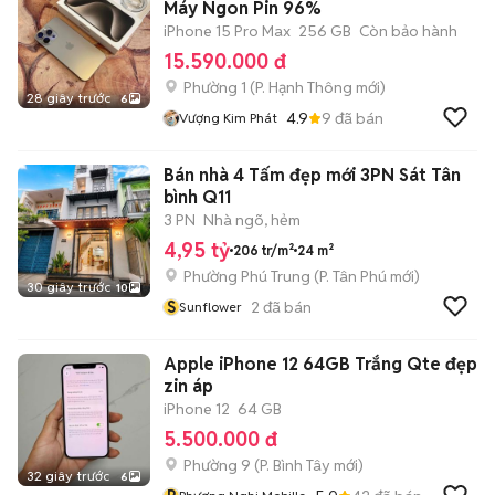
Máy Ngon Pin 96%
iPhone 15 Pro Max
256 GB
Còn bảo hành
15.590.000 đ
Phường 1
(
P. Hạnh Thông
mới)
28 giây trước
6
4.9
9
đã bán
Vượng Kim Phát
Bán nhà 4 Tấm đẹp mới 3PN Sát Tân
bình Q11
3 PN
Nhà ngõ, hẻm
4,95 tỷ
206 tr/m²
24 m²
Phường Phú Trung
(
P. Tân Phú
mới)
30 giây trước
10
S
2
đã bán
Sunflower
Apple iPhone 12 64GB Trắng Qte đẹp
zin áp
iPhone 12
64 GB
5.500.000 đ
Phường 9
(
P. Bình Tây
mới)
32 giây trước
6