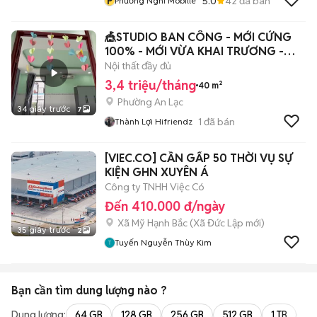
P
5.0
42
đã bán
Phương Nghi Mobille
🎪STUDIO BAN CÔNG - MỚI CỨNG
100% - MỚI VỪA KHAI TRƯƠNG -
NGAY AEON
Nội thất đầy đủ
3,4 triệu/tháng
40 m²
Phường An Lạc
34 giây trước
7
1
đã bán
Thành Lợi Hifriendz
[VIEC.CO] CẦN GẤP 50 THỜI VỤ SỰ
KIỆN GHN XUYÊN Á
Công ty TNHH Việc Có
Đến 410.000 đ/ngày
Xã Mỹ Hạnh Bắc
(
Xã Đức Lập
mới)
35 giây trước
2
Tuyến Nguyễn Thùy Kim
Bạn cần tìm
dung lượng
nào ?
Dung lượng:
64 GB
128 GB
256 GB
512 GB
1 TB
2 