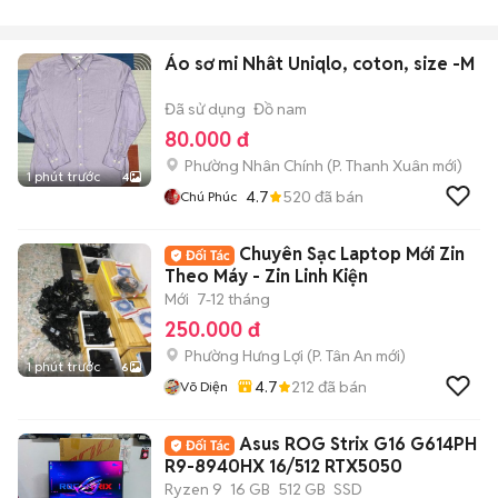
Áo sơ mi Nhât Uniqlo, coton, size -M
Đã sử dụng
Đồ nam
80.000 đ
Phường Nhân Chính
(
P. Thanh Xuân
mới)
1 phút trước
4
4.7
520
đã bán
Chú Phúc
Chuyên Sạc Laptop Mới Zin
Theo Máy - Zin Linh Kiện
Mới
7-12 tháng
250.000 đ
Phường Hưng Lợi
(
P. Tân An
mới)
1 phút trước
6
4.7
212
đã bán
Võ Diện
Asus ROG Strix G16 G614PH
R9-8940HX 16/512 RTX5050
Ryzen 9
16 GB
512 GB
SSD