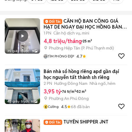
CĂN HỘ BAN CÔNG GIÁ
HẠT DẺ NGAY ĐẠI HỌC HỒNG BÀNG
- NGÃ TƯ XÃ
1 PN
Căn hộ dịch vụ, mini
4,8 triệu/tháng
25 m²
Phường Hiệp Tân
(
P. Phú Thạnh
mới)
35 giây trước
9
4.7
TÌM PHÒNG ĐẸP
Bán nhà sổ hồng riêng apđ gần đại
học nguyễn tất thành sh riêng
2 PN
Hướng Đông Nam
Nhà ngõ, hẻm
3,95 tỷ
76 tr/m²
52 m²
Phường An Phú Đông
40 giây trước
10
c
4.5
68
đã bán
Cường
TUYỂN SHIPPER JNT