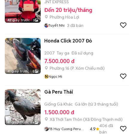
JNT EXPRESS
Đến 20 triệu/tháng
Phường Hòa Lợi
42 giây trước
3
3
đã bán
Tuyết Nhi
Honda Click 2007 Đỏ
2007
Tay ga
Đã sử dụng
7.500.000 đ
Phường 16
(
P. Xóm Chiếu
mới)
41 giây trước
2
N
Ngọc Mi
Gà Peru Thái
Giống Gà Khác
Gà lớn (từ 3 tháng tuổi)
1.500.000 đ
Xã Thới Tam Thôn
(
Xã Đông Thạnh
mới)
41 giây trước
6
406
đã
4.9
FB Huy Cuong Peru
bán