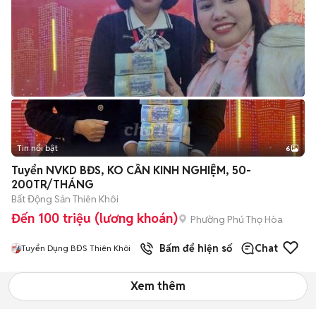
Tin nổi bật
6
+
2
Tuyển NVKD BĐS, KO CẦN KINH NGHIỆM, 50-
200TR/THÁNG
Bất Động Sản Thiên Khôi
Đến 100 triệu (lương khoán)
Phường Phú Thọ Hòa
Bấm để hiện số
Chat
Tuyển Dụng BĐS Thiên Khôi
Xem thêm