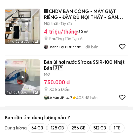
Gallos
🏢CHDV BAN CÔNG - MÁY GIẶT
RIÊNG - ĐẦY ĐỦ NỘI THẤY - GẦN
AEON BÌNH TÂN
Nội thất đầy đủ
4 triệu/tháng
50 m²
Phường Tân Tạo A
44 giây trước
9
1
đã bán
Thành Lợi Hifriendz
Bàn ủi hơi nước Siroca SSIR-100 Nhật
Bản 🇯🇵
Mới
750.000 đ
Xã Bà Điểm
1 phút trước
6
4.7
403
đã bán
Lê Vân JP
Bạn cần tìm
dung lượng
nào ?
Dung lượng:
64 GB
128 GB
256 GB
512 GB
1 TB
2 