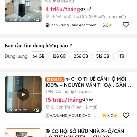
Nội thất đầy đủ
4 triệu/tháng
37 m²
Thành phố Thủ Đức
(
P. Phước Long
mới)
1 phút trước
7
5.0
Phan Trung Thực Apartment
D2
Bạn cần tìm
dung lượng
nào ?
Dung lượng:
64 GB
128 GB
256 GB
512 GB
1 TB
2 
✨ CHO THUÊ CĂN HỘ MỚI
100% – NGUYỄN VĂN THOẠI, GẦN
BIỂN ✨
1 PN
Căn hộ dịch vụ, mini
15 triệu/tháng
40 m²
Q. Sơn Trà
(
P. An Hải
mới)
1 phút trước
8
5.0
HAVILAND_HOUSE_CHO-
THUE_CHO-THUE-CAN-HO
​🎯 CƠ HỘI SỞ HỮU NHÀ PHỐ/CĂN