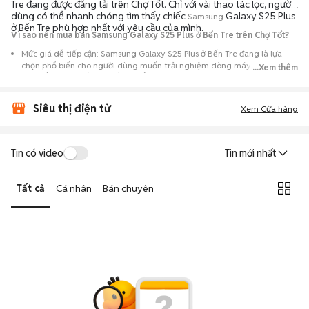
Tre đang được đăng tải trên Chợ Tốt. Chỉ với vài thao tác lọc, người
dùng có thể nhanh chóng tìm thấy chiếc
Galaxy S25 Plus
Samsung
ở Bến Tre phù hợp nhất với yêu cầu của mình.
Vì sao nên mua bán Samsung Galaxy S25 Plus ở Bến Tre trên Chợ Tốt?
Mức giá dễ tiếp cận: Samsung Galaxy S25 Plus ở Bến Tre đang là lựa
chọn phổ biến cho người dùng muốn trải nghiệm dòng máy này với chi
...Xem thêm
phí thấp hơn so với khi mới ra mắt.
Nguồn cung phong phú: Dễ dàng tìm thấy
Samsung
Galaxy S25 Plus ở
Siêu thị điện tử
Bến Tre từ nhiều cá nhân muốn lên đời máy, mang đến đa dạng sự lựa
Xem Cửa hàng
chọn về tình trạng bảo hành, hình thức máy và màu sắc.
Giao dịch minh bạch: Việc gặp gỡ trực tiếp giúp người mua
Tin có video
Tin mới nhất
đánh giá chính xác hiệu năng thực tế của máy so với mô tả trên
tin đăng.
Tất cả
Cá nhân
Bán chuyên
Mua bán linh hoạt: Hai bên có thể chủ động thỏa thuận giá cả và
địa điểm giao nhận, chốt giao dịch nhanh chóng khi đạt được
tiếng nói chung.