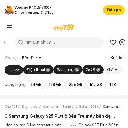
Voucher KFC đến 100k
Tải app
Chỉ có trên app Chợ Tốt
Khu vực:
Bến Tre
Xoá lọc
Điện thoại
Samsung
2698
Giá
Lọc
Dung lượng:
64 GB
128 GB
256 GB
512 GB
1 TB
2 
Chợ Tốt
Điện thoại
Samsung
Samsung Galaxy S25+
Samsung Galax
0 Samsung Galaxy S25 Plus ở Bến Tre máy bền đẹp đang bán 08/2026
Hiện có hơn 0 lựa chọn mua bán
Galaxy S25 Plus ở Bến
Samsung