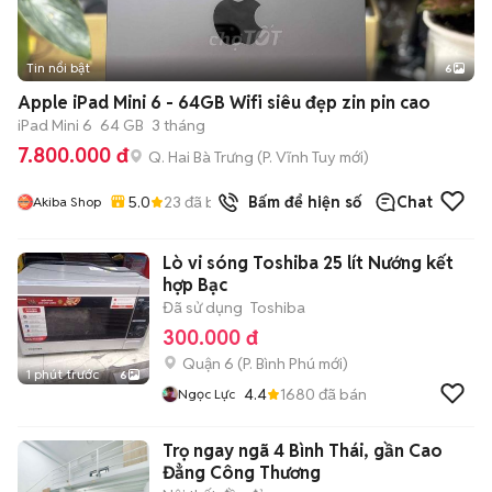
Tin nổi bật
6
+
2
Apple iPad Mini 6 - 64GB Wifi siêu đẹp zin pin cao
iPad Mini 6
64 GB
3 tháng
7.800.000 đ
Q. Hai Bà Trưng
(
P. Vĩnh Tuy
mới)
5.0
23
đã bán
Bấm để hiện số
Chat
Akiba Shop
Lò vi sóng Toshiba 25 lít Nướng kết
hợp Bạc
Đã sử dụng
Toshiba
300.000 đ
Quận 6
(
P. Bình Phú
mới)
1 phút trước
6
4.4
1680
đã bán
Ngọc Lực
Trọ ngay ngã 4 Bình Thái, gần Cao
Đẳng Công Thương