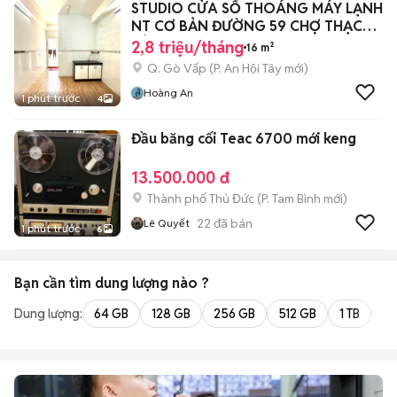
STUDIO CỬA SỔ THOÁNG MÁY LẠNH
NT CƠ BẢN ĐƯỜNG 59 CHỢ THẠCH
ĐÀ
2,8 triệu/tháng
16 m²
Q. Gò Vấp
(
P. An Hội Tây
mới)
Hoàng An
1 phút trước
4
Đầu băng cối Teac 6700 mới keng
13.500.000 đ
Thành phố Thủ Đức
(
P. Tam Bình
mới)
22
đã bán
Lê Quyết
1 phút trước
6
Bạn cần tìm
dung lượng
nào ?
Dung lượng:
64 GB
128 GB
256 GB
512 GB
1 TB
2 