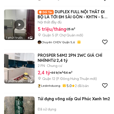
DUPLEX FULL NỘI THẤT ĐI
BỘ LÀ TỚI ĐH SÀI GÒN - KHTN - SƯ
PHẠM
Nội thất đầy đủ
5 triệu/tháng
25 m²
Quận 5
(
P. Chợ Quán
mới)
1 phút trước
8
Chuyên CHDV Quận 5,6
PROSPER 54M2 2PN 2WC GIÁ CHỈ
NHỈNHTừ 2,4 tỷ
2 PN
Chung cư
2,4 tỷ
44 tr/m²
54 m²
Quận 12
(
P. Đông Hưng Thuận
mới)
1 phút trước
5
5.0
2
đã bán
Ledinhduong
Túi đựng võng xếp Qui Phúc Xanh 1m2
Đã sử dụng