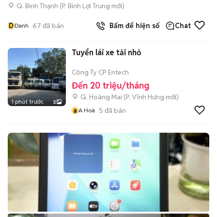
Q. Bình Thạnh
(
P. Bình Lợi Trung
mới)
D
67
đã bán
Bấm để hiện số
Chat
Danh
Tuyển lái xe tải nhỏ
Công Ty CP Entech
Đến 20 triệu/tháng
Q. Hoàng Mai
(
P. Vĩnh Hưng
mới)
1 phút trước
2
a
5
đã bán
A Hoà