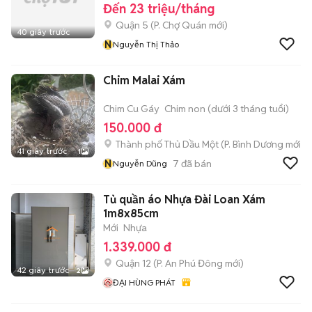
Đến 23 triệu/tháng
Quận 5
(
P. Chợ Quán
mới)
40 giây trước
N
Nguyễn Thị Thảo
Chim Malai Xám
Chim Cu Gáy
Chim non (dưới 3 tháng tuổi)
150.000 đ
Thành phố Thủ Dầu Một
(
P. Bình Dương
mới)
41 giây trước
1
N
7
đã bán
Nguyễn Dũng
Tủ quần áo Nhựa Đài Loan Xám
1m8x85cm
Mới
Nhựa
1.339.000 đ
Quận 12
(
P. An Phú Đông
mới)
42 giây trước
2
ĐẠI HÙNG PHÁT