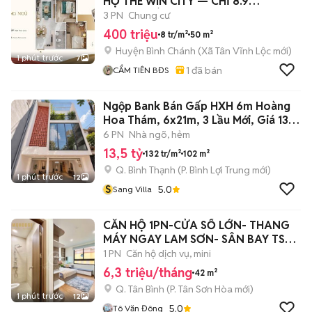
HỘ THE WIN CITY — CHỈ 8.9
TRIỆU/THÁNG!
3 PN
Chung cư
400 triệu
8 tr/m²
50 m²
Huyện Bình Chánh
(
Xã Tân Vĩnh Lộc
mới)
1 phút trước
7
1
đã bán
CẨM TIÊN BĐS
Ngộp Bank Bán Gấp HXH 6m Hoàng
Hoa Thám, 6x21m, 3 Lầu Mới, Giá 13.5
tỷ
6 PN
Nhà ngõ, hẻm
13,5 tỷ
132 tr/m²
102 m²
Q. Bình Thạnh
(
P. Bình Lợi Trung
mới)
1 phút trước
12
S
5.0
Sang Villa
CĂN HỘ 1PN-CỬA SỔ LỚN- THANG
MÁY NGAY LAM SƠN- SÂN BAY TSN-
CV GIA ĐỊNH
1 PN
Căn hộ dịch vụ, mini
6,3 triệu/tháng
42 m²
Q. Tân Bình
(
P. Tân Sơn Hòa
mới)
1 phút trước
12
5.0
Tô Văn Đông