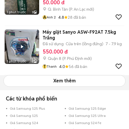
50.000 đ
Q. Bình Tân
(
P. An Lạc
mới)
1 phút trước
3
A
4.8
28
đã bán
Anh 2
Máy giặt Sanyo ASW-F92AT 7.5kg
Trắng
Đã sử dụng
Cửa trên (lồng đứng)
7 - 7.9 kg
550.000 đ
Quận 8
(
P. Phú Định
mới)
1 phút trước
5
T
4.0
56
đã bán
Thanh
Xem thêm
Các từ khóa phổ biến
Giá Samsung S25 Plus
Giá Samsung S25 Edge
Giá Samsung S25
Giá Samsung S25 Ultra
Giá Samsung S24
Giá Samsung S24 Fe