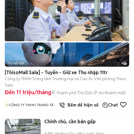
Tin nổi bật
4
[ThisoMall Sala] - Tuyển - Giữ xe Thu nhập 11tr
Công ty TNHH Trung tâm Thương mại và Cao ốc Văn phòng Thiso
Sala
Đến 11 triệu/tháng
Thành phố Thủ Đức
(
P. An Khánh
mới)
Bấm để hiện số
Chat
CÔNG TY TNHH TRUNG TÂM
THƯƠNG MẠI VÀ CAO ỐC
VĂN PHÒNG THISO SALA
Chính chủ, cần bán gấp
4 PN
Hướng Tây
Nhà ngõ, hẻm