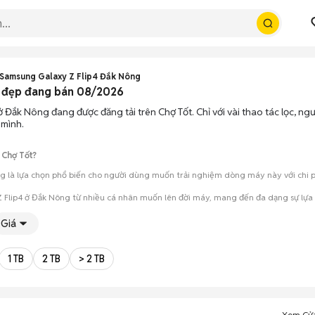
Samsung Galaxy Z Flip4 Đắk Nông
n đẹp đang bán 08/2026
ở Đắk Nông đang được đăng tải trên Chợ Tốt. Chỉ với vài thao tác lọc, n
 mình.
 Chợ Tốt?
 là lựa chọn phổ biến cho người dùng muốn trải nghiệm dòng máy này với chi phí
 Flip4 ở Đắk Nông từ nhiều cá nhân muốn lên đời máy, mang đến đa dạng sự lựa 
mua đánh giá chính xác hiệu năng thực tế của máy so với mô tả trên tin 
Giá
 giá cả và địa điểm giao nhận, chốt giao dịch nhanh chóng khi đạt được 
1 TB
2 TB
> 2 TB
Xem Cử