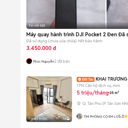
Tin nổi bật
Máy quay hành trình DJI Pocket 2 Đen Đã
Đã sử dụng (chưa sửa chữa)
Hết bảo hành
3.450.000 đ
2
đã bán
Phúc Nguyễn
KHAI TRƯƠNG 
1 PN
Căn hộ dịch vụ, mini
5 triệu/tháng
35 m²
Q. Tân Phú
(
P. Tân Sơn Nhì
5.0
TÌM PHÒNG CÓ EM LO
1 phút trước
12