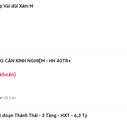
p Vải đũi Xám M
G CẦN KINH NGHIỆM - HH 40TR+
 khoán)
1
đã bán
M
Tân Bình- Lý Thường Kiệt đoạn Thành Thái - 3 Tầng - HXT - 6,3 Tỷ