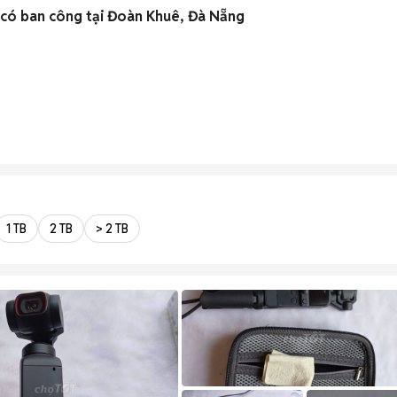
 có ban công tại Đoàn Khuê, Đà Nẵng
1 TB
2 TB
> 2 TB