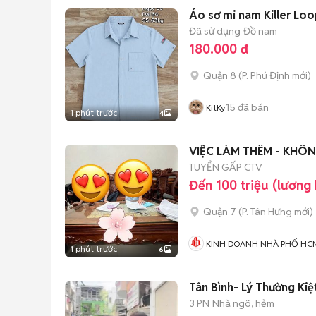
Áo sơ mi nam Killer Loo
Đã sử dụng
Đồ nam
180.000 đ
Quận 8
(
P. Phú Định
mới)
15
đã bán
KitKy
1 phút trước
4
VIỆC LÀM THÊM - KHÔN
TUYỂN GẤP CTV
Đến 100 triệu (lương
Quận 7
(
P. Tân Hưng
mới)
KINH DOANH NHÀ PHỐ HC
1 phút trước
6
3 PN
Nhà ngõ, hẻm