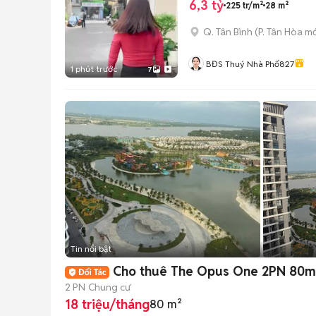
6,3 tỷ
225 tr/m²
28 m²
Q. Tân Bình
(
P. Tân Hòa
mớ
BĐS Thuý Nhà Phố827
1 phút trước
7
Tin nổi bật
Cho thuê The Opus One 2PN 80m²
2 PN
Chung cư
18 triệu/tháng
80 m²