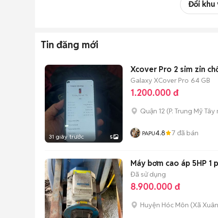
Đổi khu
Tin đăng mới
Xcover Pro 2 sim zin ch
Galaxy XCover Pro
64 GB
1.200.000 đ
Quận 12
(
P. Trung Mỹ Tây
4.8
7
đã bán
PAPU
31 giây trước
5
Máy bơm cao áp 5HP 1 p
Đã sử dụng
8.900.000 đ
Huyện Hóc Môn
(
Xã Xuân