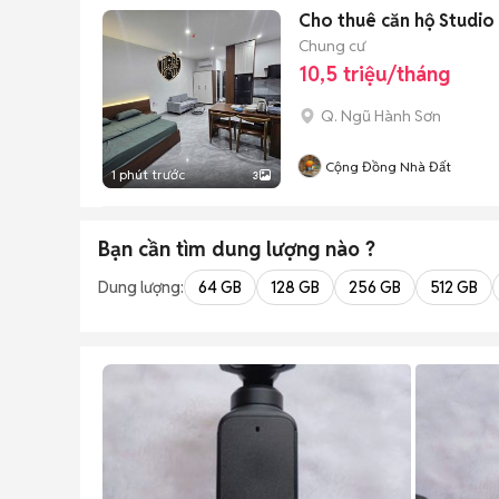
Cho thuê căn hộ Studio
Chung cư
10,5 triệu/tháng
Q. Ngũ Hành Sơn
Cộng Đồng Nhà Đất
1 phút trước
3
Bạn cần tìm
dung lượng
nào ?
Dung lượng:
64 GB
128 GB
256 GB
512 GB