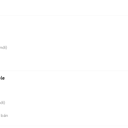
mới)
ele
ới)
 bán