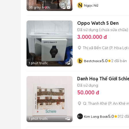
N
Ngọc Nữ
35 giây trước
1
Oppo Watch S Đen
Đã sử dụng (chưa sửa chữa)
3.000.000 đ
Thị xã Bến Cát
(
P. Hòa Lợi
b
5.0
2
đã bán
Bestchoice
1 phút trước
3
Danh Hoạ Thế Giới Schi
Đã sử dụng
50.000 đ
Q. Thanh Khê
(
P. An Khê
m
5.0
312
đã
Kim Long Book
1 phút trước
4