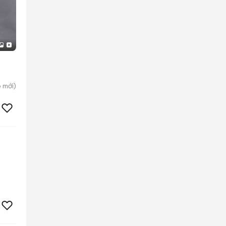
p
mới)