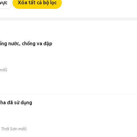
 vực
Xóa tất cả bộ lọc
ống nước, chống va đập
mới)
ha đã sử dụng
 Thới Sơn
mới)