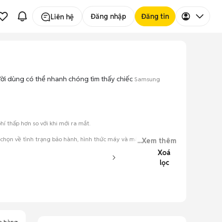
Đăng nhập
Đăng tin
Liên hệ
gười dùng có thể nhanh chóng tìm thấy chiếc
Samsung
 thấp hơn so với khi mới ra mắt.
chọn về tình trạng bảo hành, hình thức máy và màu sắc.
...Xem thêm
Xoá
đăng.
lọc
tiếng nói chung.
a hàng