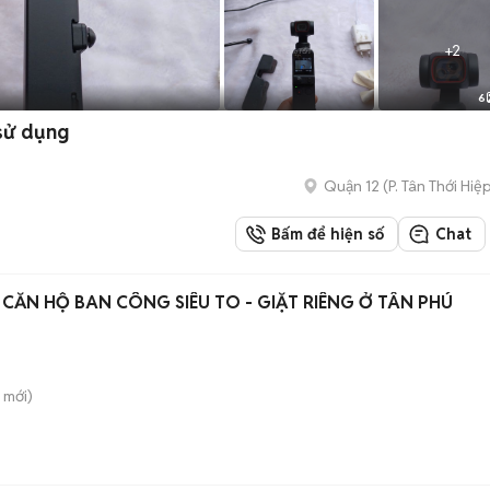
+
2
6
 sử dụng
Quận 12
(
P. Tân Thới Hiệ
Bấm để hiện số
Chat
CĂN HỘ BAN CÔNG SIÊU TO - GIẶT RIÊNG Ở TÂN PHÚ
mới)