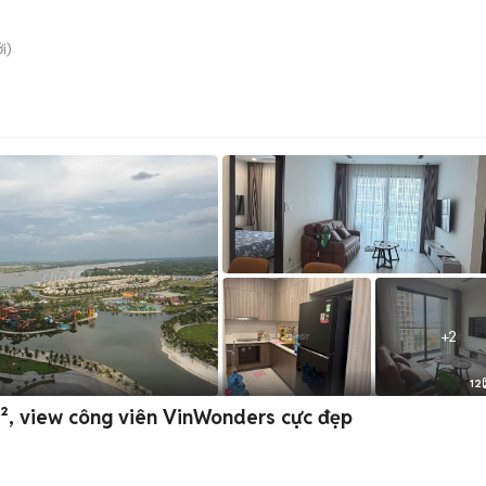
i)
+
2
12
, view công viên VinWonders cực đẹp