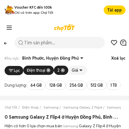
Voucher KFC đến 100k
Tải app
Chỉ có trên app Chợ Tốt
Khu vực:
Bình Phước, Huyện Đồng Phú
Xoá lọc
Điện thoại
2
Giá
Lọc
Dung lượng:
64 GB
128 GB
256 GB
512 GB
1 TB
2 
Chợ Tốt
Điện thoại
Samsung
Samsung Galaxy Z Flip4
Samsung Gala
0 Samsung Galaxy Z Flip4 ở Huyện Đồng Phú, Bình Phước máy bền đẹp đang bán 08/2026
Hiện có hơn 0 lựa chọn mua bán
Galaxy Z Flip4 ở Huyện
Samsung