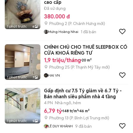
cao cấp
Đã sử dụng
380.000 đ
Phường 2
(
P. Chánh Hưng
mới)
1 phút trước
6
1
đã bán
Mưng Hoàng Nhai
CHÍNH CHỦ CHO THUÊ SLEEPBOX CÓ
CỬA KHOÁ RIÊNG TƯ
1,9 triệu/tháng
20 m²
Phường 25
(
P. Thạnh Mỹ Tây
mới)
HAI VN
1 phút trước
7
Gấp định cư 7.5 Tỷ giảm về 6.7 Tỷ -
Bán nhanh siêu phẩm nhà 4 tầng
4 PN
Nhà ngõ, hẻm
6,79 tỷ
148 tr/m²
46 m²
Phường 13
(
P. Bình Lợi Trung
mới)
1 phút trước
5
9
đã bán
LÊ DUY KHÁNH