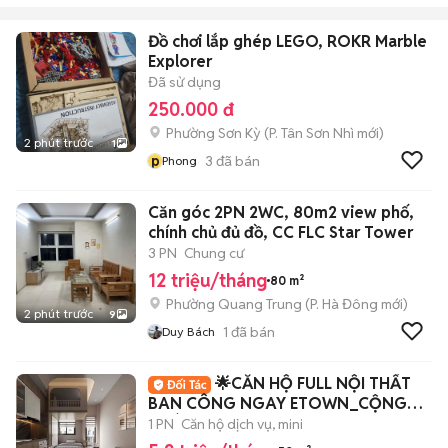
Đồ chơi lắp ghép LEGO, ROKR Marble
Explorer
Đã sử dụng
250.000 đ
Phường Sơn Kỳ
(
P. Tân Sơn Nhì
mới)
2 phút trước
1
p
3
đã bán
Phong
Căn góc 2PN 2WC, 80m2 view phố,
chính chủ đủ đồ, CC FLC Star Tower
3 PN
Chung cư
12 triệu/tháng
80 m²
Phường Quang Trung
(
P. Hà Đông
mới)
2 phút trước
9
1
đã bán
Duy Bách
🌟CĂN HỘ FULL NỘI THẤT
BAN CÔNG NGAY ETOWN_CỘNG
HOÀ
1 PN
Căn hộ dịch vụ, mini