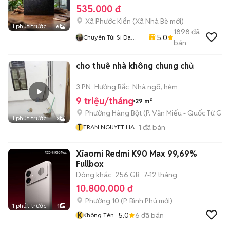
535.000 đ
Xã Phước Kiển
(
Xã Nhà Bè
mới)
1 phút trước
6
1898
đã
5.0
Chuyên Túi Si Da
bán
Thật Thời Trang Nam
Nữ
cho thuê nhà không chung chủ
3 PN
Hướng Bắc
Nhà ngõ, hẻm
9 triệu/tháng
29 m²
Phường Hàng Bột
(
P. Văn Miếu - Quốc Tử Giá
1 phút trước
3
T
1
đã bán
TRAN NGUYET HA
Xiaomi Redmi K90 Max 99,69%
Fullbox
Dòng khác
256 GB
7-12 tháng
10.800.000 đ
Phường 10
(
P. Bình Phú
mới)
1 phút trước
1
K
5.0
6
đã bán
Không Tên