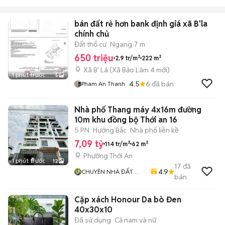
bán đất rẻ hơn bank định giá xã B'la
chính chủ
Đất thổ cư
Ngang 7 m
650 triệu
2,9 tr/m²
222 m²
Xã B' Lá
(
Xã Bảo Lâm 4
mới)
1 phút trước
5
4.5
6
đã bán
Pham An Thanh
Nhà phố Thang máy 4x16m đường
10m khu đồng bộ Thới an 16
5 PN
Hướng Bắc
Nhà phố liền kề
7,09 tỷ
114 tr/m²
62 m²
Phường Thới An
1 phút trước
12
17
đã
4.9
CHUYÊN NHÀ ĐẤT
bán
QUẬN 12
Cặp xách Honour Da bò Đen
40x30x10
Đã sử dụng
Cả nam và nữ