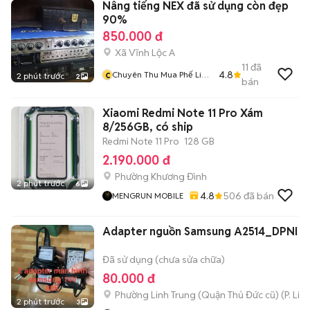
Nâng tiếng NEX đã sử dụng còn đẹp
90%
850.000 đ
Xã Vĩnh Lộc A
11
đã
c
4.8
Chuyên Thu Mua Phế Liệu
2 phút trước
2
bán
Các Loại
Xiaomi Redmi Note 11 Pro Xám
8/256GB, có ship
Redmi Note 11 Pro
128 GB
2.190.000 đ
Phường Khương Đình
2 phút trước
6
4.8
506
đã bán
MENGRUN MOBILE
Adapter nguồn Samsung A2514_DPNI Đ
Đã sử dụng (chưa sửa chữa)
80.000 đ
Phường Linh Trung (Quận Thủ Đức cũ)
(
P. Lin
2 phút trước
3