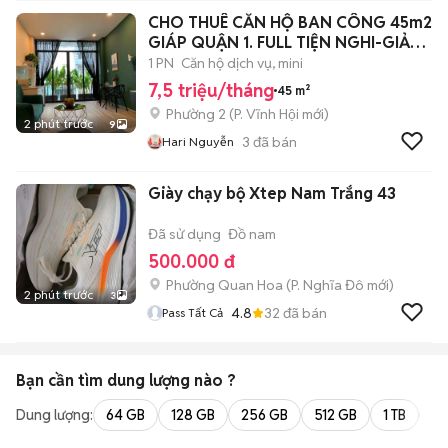
CHO THUÊ CĂN HỘ BAN CÔNG 45m2
GIÁP QUẬN 1. FULL TIỆN NGHI-GIẢM
500k/Th
1 PN
Căn hộ dịch vụ, mini
7,5 triệu/tháng
45 m²
Phường 2
(
P. Vĩnh Hội
mới)
2 phút trước
9
3
đã bán
Hari Nguyễn
Giày chạy bộ Xtep Nam Trắng 43
Đã sử dụng
Đồ nam
500.000 đ
Phường Quan Hoa
(
P. Nghĩa Đô
mới)
2 phút trước
3
4.8
32
đã bán
Pass Tất Cả
Bạn cần tìm
dung lượng
nào ?
Dung lượng:
64 GB
128 GB
256 GB
512 GB
1 TB
2 