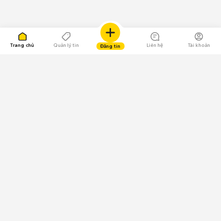
Trang chủ
Quản lý tin
Liên hệ
Tài khoản
Đăng tin
109.000 Bình chọn
Tải ứng dụng Chợ Tốt
Về Chợ Tốt
Quy chế sàn
Chính sách bảo mật
Giải quyết tranh chấp
CÔNG TY TNHH CHỢ TỐT - Người đại diện theo pháp luật:
Nguyễn Trọng Tấn; GPDKKD: 0312120782 do Sở KH & ĐT TP.HCM cấp ngày
11/01/2013;
GPMXH: 185/GP-BTTTT do Bộ Thông tin và Truyền thông