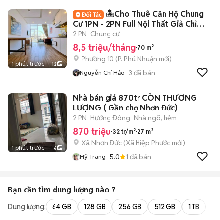
🏝️Cho Thuê Căn Hộ Chung
Cư 1PN - 2PN Full Nội Thất Giả Chỉ
8Tr5🏝️
2 PN
Chung cư
8,5 triệu/tháng
70 m²
Phường 10
(
P. Phú Nhuận
mới)
1 phút trước
12
3
đã bán
Nguyễn Chí Hảo
Nhà bán giá 870tr CÒN THƯƠNG
LƯỢNG ( Gần chợ Nhơn Đức)
2 PN
Hướng Đông
Nhà ngõ, hẻm
870 triệu
32 tr/m²
27 m²
Xã Nhơn Đức
(
Xã Hiệp Phước
mới)
1 phút trước
6
5.0
1
đã bán
Mỹ Trang
Bạn cần tìm
dung lượng
nào ?
Dung lượng:
64 GB
128 GB
256 GB
512 GB
1 TB
2 