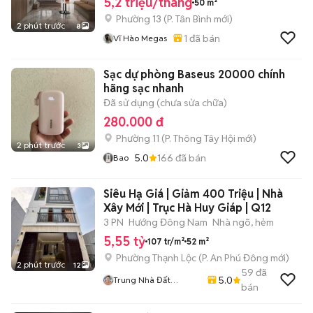
5,2 triệu/tháng
50 m²
Phường 13
(
P. Tân Bình
mới)
2 phút trước
8
1
đã bán
Vĩ Hào Megas
Sạc dự phòng Baseus 20000 chính
hãng sạc nhanh
Đã sử dụng (chưa sửa chữa)
280.000 đ
Phường 11
(
P. Thông Tây Hội
mới)
2 phút trước
3
5.0
166
đã bán
Bao
Siêu Hạ Giá | Giảm 400 Triệu | Nhà
Xây Mới | Trục Hà Huy Giáp | Q12
3 PN
Hướng Đông Nam
Nhà ngõ, hẻm
5,55 tỷ
107 tr/m²
52 m²
Phường Thạnh Lộc
(
P. An Phú Đông
mới)
2 phút trước
12
59
đã
5.0
Trung Nhà Đất
bán
0901888734