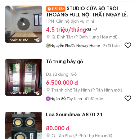
STUDIO CỬA SỔ TRỜI
THOÁNG FULL NỘI THẤT NGAY LÊ
VĂN QUỚI - HOÀ BÌNH
1 PN
Căn hộ dịch vụ, mini
4,5 triệu/tháng
28 m²
Q. Bình Tân
(
P. Bình Hưng Hòa
mới)
1 phút trước
9
9
đã bán
Nguyễn Phước Neway Home
Tủ trưng bày gỗ
Đã sử dụng
Gỗ
6.500.000 đ
Thành phố Tây Ninh
(
P. Tân Ninh
mới)
1 phút trước
2
41
đã bán
Ngân Gỗ Tây Ninh
Loa Soundmax A870 2.1
80.000 đ
Q. Tân Phú
(
P. Phú Thọ Hòa
mới)