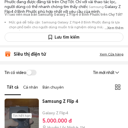
Phước đang được đăng tải trên Chợ Tốt. Chỉ với vài thao tác lọc,
người dùng có thể nhanh chóng tìm thấy chiếc
Galaxy Z
Samsung
Flip4 ở Bình Phước phù hợp nhất với yêu cầu của mình.
Vì sao nên mua bán Samsung Galaxy Z Flip4 ở Bình Phước trên Chợ Tốt?
Mức giá dễ tiếp cận: Samsung Galaxy Z Flip4 ở Bình Phước đang là lựa
chọn phổ biến cho người dùng muốn trải nghiệm dòng máy này với chi
...Xem thêm
phí thấp hơn so với khi mới ra mắt.
Lưu tìm kiếm
Nguồn cung phong phú: Dễ dàng tìm thấy
Samsung
Galaxy Z Flip4 ở
Bình Phước từ nhiều cá nhân muốn lên đời máy, mang đến đa dạng sự
lựa chọn về tình trạng bảo hành, hình thức máy và màu sắc.
Siêu thị điện tử
Xem Cửa hàng
Giao dịch minh bạch: Việc gặp gỡ trực tiếp giúp người mua
đánh giá chính xác hiệu năng thực tế của máy so với mô tả trên
tin đăng.
Tin có video
Tin mới nhất
Mua bán linh hoạt: Hai bên có thể chủ động thỏa thuận giá cả và
địa điểm giao nhận, chốt giao dịch nhanh chóng khi đạt được
Tất cả
Cá nhân
Bán chuyên
tiếng nói chung.
Samsung Z Flip 4
Galaxy Z Flip4
Tin hết hạn
5.000.000 đ
Huyện Lộc Ninh
116