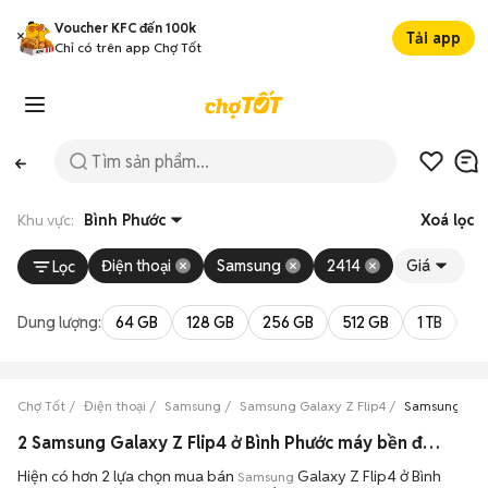
Voucher KFC đến 100k
Tải app
Chỉ có trên app Chợ Tốt
Khu vực:
Bình Phước
Xoá lọc
Điện thoại
Samsung
2414
Giá
Lọc
Dung lượng:
64 GB
128 GB
256 GB
512 GB
1 TB
2 
Chợ Tốt
Điện thoại
Samsung
Samsung Galaxy Z Flip4
Samsung Gala
2 Samsung Galaxy Z Flip4 ở Bình Phước máy bền đẹp đang bán 08/2026
Hiện có hơn 2 lựa chọn mua bán
Galaxy Z Flip4 ở Bình
Samsung