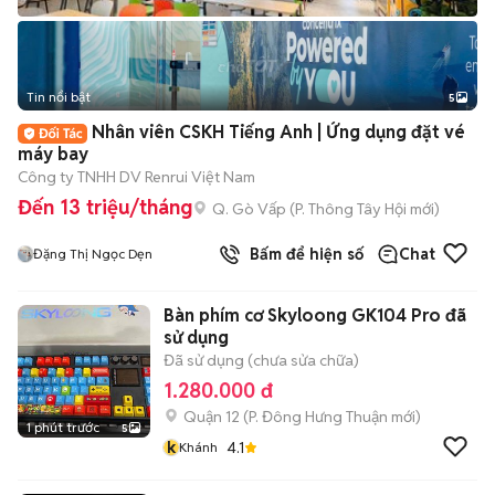
Tin nổi bật
5
Nhân viên CSKH Tiếng Anh | Ứng dụng đặt vé
máy bay
Công ty TNHH DV Renrui Việt Nam
Đến 13 triệu/tháng
Q. Gò Vấp
(
P. Thông Tây Hội
mới)
Bấm để hiện số
Chat
Đặng Thị Ngọc Dẹn
Bàn phím cơ Skyloong GK104 Pro đã
sử dụng
Đã sử dụng (chưa sửa chữa)
1.280.000 đ
Quận 12
(
P. Đông Hưng Thuận
mới)
1 phút trước
5
k
4.1
Khánh