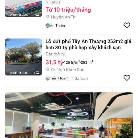
NHANH
Từ 10 triệu/tháng
1 phút trước
1
Huyện Ân Thi
Ân Thiên
Lô đất phố Tây An Thượng 253m2 giá
hơn 30 tỷ phù hợp xây khách sạn
Đất thổ cư
31,5 tỷ
125 tr/m²
253 m²
Q. Ngũ Hành Sơn
1 phút trước
5
1
đã bán
Tiến Hoành