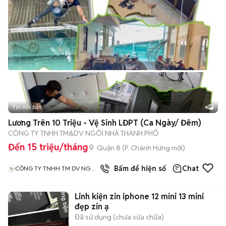
Tin nổi bật
4
Lương Trên 10 Triệu - Vệ Sinh LĐPT (Ca Ngày/ Đêm)
CÔNG TY TNHH TM&DV NGÔI NHÀ THÀNH PHỐ
Đến 15 triệu/tháng
Quận 8
(
P. Chánh Hưng
mới)
Bấm để hiện số
Chat
CÔNG TY TNHH TM DV NGÔI
NHÀ THÀNH PHỐ
Linh kiện zin iphone 12 mini 13 mini
đẹp zin ạ
Đã sử dụng (chưa sửa chữa)