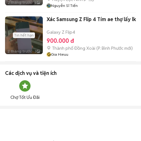
2 tháng trước
5
Nguyễn Sĩ Tiến
Xác Samsung Z Flip 4 Tím ae thợ lấy lk
Galaxy Z Flip4
Tin hết hạn
900.000 đ
Thành phố Đồng Xoài
(
P. Bình Phước
mới)
2 tháng trước
3
G
Gia Hieuu
Các dịch vụ và tiện ích
Chợ Tốt Ưu Đãi