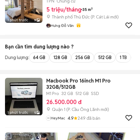
1 PN
Chung cư
5 triệu/tháng
35 m²
Thành phố Thủ Đức
(
P. Cát Lái
mới)
1 phút trước
9
Hưng Đỗ Văn
Bạn cần tìm
dung lượng
nào ?
Dung lượng:
64 GB
128 GB
256 GB
512 GB
1 TB
2 
Macbook Pro 16inch M1 Pro
32GB/512GB
M1 Pro
32 GB
512 GB
SSD
26.500.000 đ
Quận 1
(
P. Cầu Ông Lãnh
mới)
1 phút trước
5
4.9
249
đã bán
HeyMac