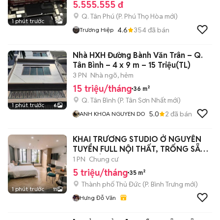
5.555.555 đ
Q. Tân Phú
(
P. Phú Thọ Hòa
mới)
1 phút trước
1
4.6
354
đã bán
Trương Hiệp
Nhà HXH Đường Bành Văn Trân – Q.
Tân Bình – 4 x 9 m – 15 Triệu(TL)
3 PN
Nhà ngõ, hẻm
15 triệu/tháng
36 m²
Q. Tân Bình
(
P. Tân Sơn Nhất
mới)
1 phút trước
6
5.0
2
đã bán
ANH KHOA NGUYEN DO
KHAI TRƯƠNG STUDIO Ở NGUYỄN
TUYỂN FULL NỘI THẤT, TRỐNG SẴN -
BAN CÔNG
1 PN
Chung cư
5 triệu/tháng
35 m²
Thành phố Thủ Đức
(
P. Bình Trưng
mới)
1 phút trước
11
Hưng Đỗ Văn