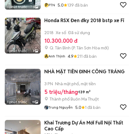
P
5.0
139
đã bán
PTN
1 phút trước
3
Honda RSX Đen đky 2018 bstp xe Fi
2018
Xe số
Đã sử dụng
10.300.000 đ
Q. Tân Bình
(
P. Tân Sơn Hòa
mới)
1 phút trước
7
A
4.9
211
đã bán
Anh Thịnh
NHÀ MẶT TIỀN ĐINH CÔNG TRÁNG
3 PN
Nhà mặt phố, mặt tiền
5 triệu/tháng
139 m²
Thành phố Buôn Ma Thuột
1 phút trước
11
5.0
1
đã bán
Trung Nguyễn
Khai Trương Dự Án Mới Full Nội Thất
Cao Cấp