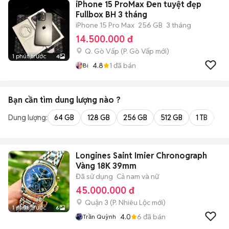
iPhone 15 ProMax Đen tuyệt đẹp
Fullbox BH 3 tháng
iPhone 15 Pro Max
256 GB
3 tháng
14.500.000 đ
Q. Gò Vấp
(
P. Gò Vấp
mới)
1 phút trước
4
4.8
1
đã bán
Bi
Bạn cần tìm
dung lượng
nào ?
Dung lượng:
64 GB
128 GB
256 GB
512 GB
1 TB
2 
Longines Saint Imier Chronograph
Vàng 18K 39mm
Đã sử dụng
Cả nam và nữ
45.000.000 đ
Quận 3
(
P. Nhiêu Lộc
mới)
1 phút trước
6
4.0
6
đã bán
Trần Quỳnh