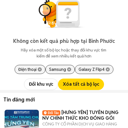
Không còn kết quả phù hợp tại Bình Phước
Hãy xóa một số bộ lọc hoặc thay đổi khu vực tìm 
kiếm để xem nhiều kết quả hơn
Điện thoại
Samsung
Galaxy Z Flip4
Đổi khu vực
Xóa tất cả bộ lọc
Tin đăng mới
[HƯNG YÊN] TUYỂN DỤNG
NV CHÍNH THỨC KHO ĐÓNG GÓI
CÔNG TY CỔ PHẦN DỊCH VỤ GIAO HÀNG