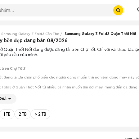
Samsung Galaxy Z Fold3 Cần Thơ
Samsung Galaxy Z Fold3 Quận Thốt Nốt
áy bền đẹp đang bán 08/2026
ở Quận Thốt Nốt đang được đăng tải trên Chợ Tốt. Chỉ với vài thao tác l
i yêu cầu của mình.
 trên Chợ Tốt?
 đang là lựa chọn phổ biến cho người dùng muốn trải nghiệm dòng máy này với c
 Fold3 ở Quận Thốt Nốt từ nhiều cá nhân muốn lên đời máy, mang đến đa dạng sự
mua đánh giá chính xác hiệu năng thực tế của máy so với mô tả trên tin 
Giá
 giá cả và địa điểm giao nhận, chốt giao dịch nhanh chóng khi đạt được 
1 TB
2 TB
> 2 TB
Xem Cử