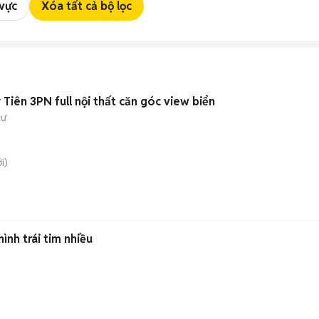
 vực
Xóa tất cả bộ lọc
Tiên 3PN full nội thất căn góc view biển
cư
i)
nh trái tim nhiều