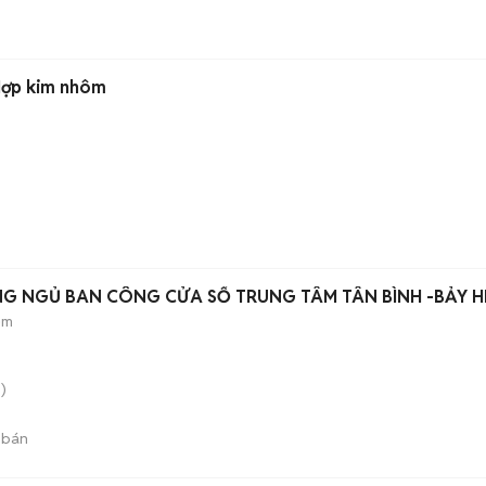
Hợp kim nhôm
G NGỦ BAN CÔNG CỬA SỔ TRUNG TÂM TÂN BÌNH -BẢY H
ẻm
)
 bán