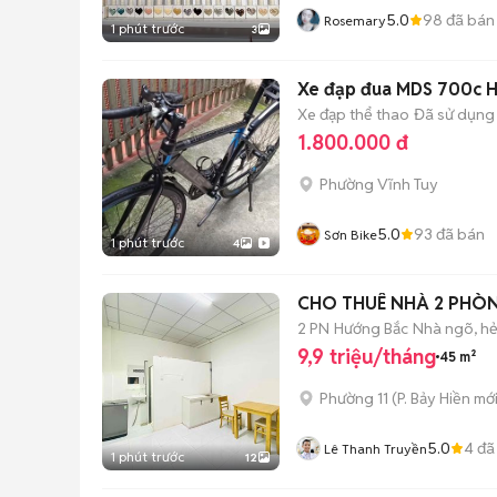
5.0
98
đã bán
Rosemary
1 phút trước
3
Xe đạp đua MDS 700c 
Xe đạp thể thao
Đã sử dụng
1.800.000 đ
Phường Vĩnh Tuy
5.0
93
đã bán
Sơn Bike
1 phút trước
4
CHO THUÊ NHÀ 2 PHÒN
2 PN
Hướng Bắc
Nhà ngõ, h
9,9 triệu/tháng
45 m²
Phường 11
(
P. Bảy Hiền
mới
5.0
4
đã
Lê Thanh Truyền
1 phút trước
12