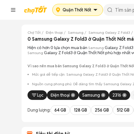
Quận Thốt Nốt
Chợ Tốt
Điện thoại
Samsung
Samsung Galaxy Z Fold3
0 Samsung Galaxy Z Fold3 ở Quận Thốt Nốt m
Hiện có hơn 0 lựa chọn mua bán
Galaxy Z Fold3 
Samsung
Galaxy Z Fold3 ở Quận Thốt Nốt phù hợp nhất vớ
Samsung
Vì sao nên mua bán Samsung Galaxy Z Fold3 ở Quận Thốt Nốt
Mức giá dễ tiếp cận: Samsung Galaxy Z Fold3 ở Quận Thốt Nốt
Nguồn cung phong phú: Dễ dàng tìm thấy
Samsung
Galaxy Z
Giao dịch minh bạch: Việc gặp gỡ trực tiếp giúp người 
Lọc
Điện thoại
Samsung
2316
Mua bán linh hoạt: Hai bên có thể chủ động thỏa thuận
Dung lượng:
64 GB
128 GB
256 GB
512 GB
Siêu thị điện tử