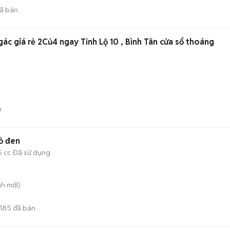
ã bán
ác giá rẻ 2Củ4 ngay Tỉnh Lộ 10 , Bình Tân cửa sổ thoáng
n
ỏ đen
5 cc
Đã sử dụng
nh
mới)
185
đã bán