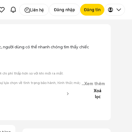
Đăng nhập
Đăng tin
Liên hệ
ọc, người dùng có thể nhanh chóng tìm thấy chiếc
hi phí thấp hơn so với khi mới ra mắt.
 lựa chọn về tình trạng bảo hành, hình thức máy và màu sắc.
...Xem thêm
Xoá
đăng.
lọc
tiếng nói chung.
a hàng