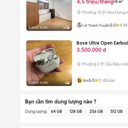
4,5 triệu/tháng
15 m²
Phường 15
(
P. Hòa Hưng
m
5.0
4
đã
Lê Thanh Truyền
2 phút trước
10
Bose Ultra Open Earbu
3.500.000 đ
Phường 2
(
P. Cầu Kiệu
mới
b
5.0
12
đã bán
Bin
2 phút trước
3
Bạn cần tìm
dung lượng
nào ?
Dung lượng:
64 GB
128 GB
256 GB
512 GB