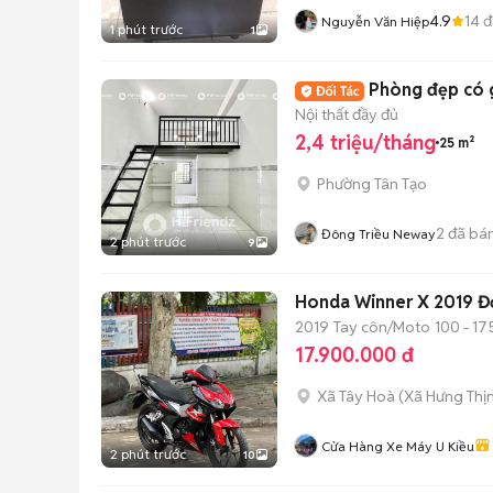
4.9
14
đ
Nguyễn Văn Hiệp
1 phút trước
1
Phòng đẹp có g
Nội thất đầy đủ
2,4 triệu/tháng
25 m²
Phường Tân Tạo
2
đã bá
Đông Triều Neway
2 phút trước
9
Honda Winner X 2019 Đ
2019
Tay côn/Moto
100 - 17
17.900.000 đ
Xã Tây Hoà
(
Xã Hưng Thị
Cửa Hàng Xe Máy U Kiều
2 phút trước
10