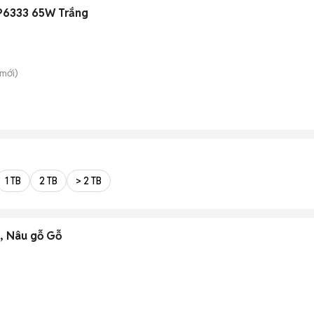
LP6333 65W Trắng
mới)
1 TB
2 TB
> 2 TB
, Nâu gỗ Gỗ