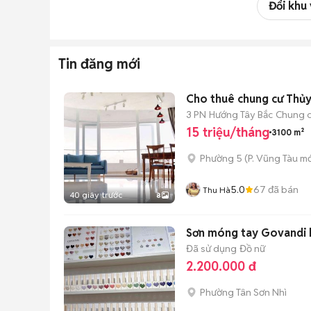
Đổi khu
Tin đăng mới
Cho thuê chung cư Thủy 
3 PN
Hướng Tây Bắc
Chung 
15 triệu/tháng
3100 m²
Phường 5
(
P. Vũng Tàu
mớ
5.0
67
đã bán
Thu Hà
40 giây trước
8
Sơn móng tay Govandi hì
Đã sử dụng
Đồ nữ
2.200.000 đ
Phường Tân Sơn Nhì