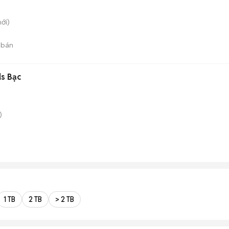
ới)
 bán
ds Bạc
)
1 TB
2 TB
> 2 TB