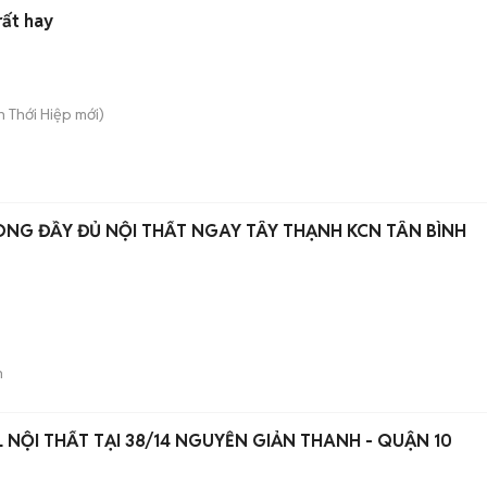
rất hay
ân Thới Hiệp
mới)
NG ĐẦY ĐỦ NỘI THẤT NGAY TÂY THẠNH KCN TÂN BÌNH
n
 NỘI THẤT TẠI 38/14 NGUYỄN GIẢN THANH - QUẬN 10