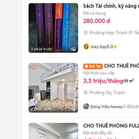
Sách Tài chính, kỹ năng 
Đã sử dụng
280.000 đ
Phường Hiệp Thành
(
P. T
G
5.0
Giày Đẹp
2 phút trước
3
CHO THUÊ PHÒ
Nội thất cao cấp
3,3 triệu/tháng
25 m²
Phường Tây Thạnh
2
đã bá
Đông Triều Neway
2 phút trước
7
CHO THUÊ PHÒNG FULL
Nội thất đầy đủ