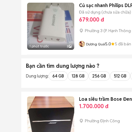
Củ sạc nhanh Philips D
Đã sử dụng (chưa sửa chữa)
679.000 đ
Phường 3
(
P. Hạnh Thông
5.0
5
đã bán
Dương Quá
1 phút trước
3
Bạn cần tìm
dung lượng
nào ?
Dung lượng:
64 GB
128 GB
256 GB
512 GB
Loa siêu trầm Bose Đen
1.700.000 đ
Phường Định Công