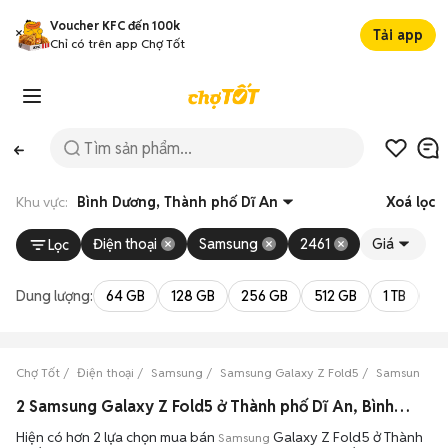
Voucher KFC đến 100k
Tải app
Chỉ có trên app Chợ Tốt
Khu vực:
Bình Dương, Thành phố Dĩ An
Xoá lọc
Điện thoại
Samsung
2461
Giá
Lọc
Dung lượng:
64 GB
128 GB
256 GB
512 GB
1 TB
2 
Chợ Tốt
Điện thoại
Samsung
Samsung Galaxy Z Fold5
Samsung Gal
2 Samsung Galaxy Z Fold5 ở Thành phố Dĩ An, Bình Dương máy bền đẹp đang bán 08/2026
Hiện có hơn 2 lựa chọn mua bán
Galaxy Z Fold5 ở Thành
Samsung