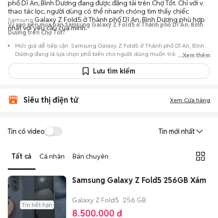
phố Dĩ An, Bình Dương đang được đăng tải trên Chợ Tốt. Chỉ với vài
thao tác lọc, người dùng có thể nhanh chóng tìm thấy chiếc
Galaxy Z Fold5 ở Thành phố Dĩ An, Bình Dương phù hợp
Samsung
Vì sao nên mua bán Samsung Galaxy Z Fold5 ở Thành phố Dĩ An, Bình
nhất với yêu cầu của mình.
Dương trên Chợ Tốt?
Mức giá dễ tiếp cận: Samsung Galaxy Z Fold5 ở Thành phố Dĩ An, Bình
Dương đang là lựa chọn phổ biến cho người dùng muốn trải nghiệm
...Xem thêm
dòng máy này với chi phí thấp hơn so với khi mới ra mắt.
Lưu tìm kiếm
Nguồn cung phong phú: Dễ dàng tìm thấy
Samsung
Galaxy Z Fold5 ở
Thành phố Dĩ An, Bình Dương từ nhiều cá nhân muốn lên đời máy, mang
đến đa dạng sự lựa chọn về tình trạng bảo hành, hình thức máy và màu
Siêu thị điện tử
sắc.
Xem Cửa hàng
Giao dịch minh bạch: Việc gặp gỡ trực tiếp giúp người mua
đánh giá chính xác hiệu năng thực tế của máy so với mô tả trên
Tin có video
Tin mới nhất
tin đăng.
Mua bán linh hoạt: Hai bên có thể chủ động thỏa thuận giá cả và
Tất cả
Cá nhân
Bán chuyên
địa điểm giao nhận, chốt giao dịch nhanh chóng khi đạt được
tiếng nói chung.
Samsung Galaxy Z Fold5 256GB Xám
Galaxy Z Fold5
256 GB
Tin hết hạn
8.500.000 đ