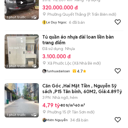
320.000.000 đ
Phường Quyết Thắng
(
P. Trấn Biên
mới)
1 phút trước
2
l
6
đã bán
Le Duy Ngoc
Tủ quần áo nhựa đài loan liền bàn
trang điểm
Đã sử dụng
Nhựa
3.100.000 đ
Xã Phước Lộc
(
Xã Nhà Bè
mới)
1 phút trước
1
4.7
Tunhuadailoan
Căn Góc ,Hai Mặt Tiền , Nguyễn Sỹ
sách ,P15 Tân binh, 60M2, Giá:4.89Tỷ
3 PN
Nhà ngõ, hẻm
4,79 tỷ
80 tr/m²
60 m²
Phường 15
(
P. Tân Sơn
mới)
1 phút trước
5
34
đã bán
Miên Nguyễn