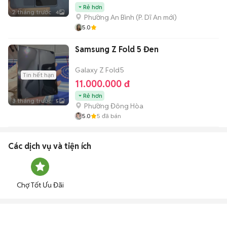
Rẻ hơn
2 tháng trước
4
Phường An Bình
(
P. Dĩ An
mới)
5.0
Samsung Z Fold 5 Đen
Galaxy Z Fold5
Tin hết hạn
11.000.000 đ
Rẻ hơn
3 tháng trước
5
Phường Đông Hòa
5.0
5
đã bán
Các dịch vụ và tiện ích
Chợ Tốt Ưu Đãi