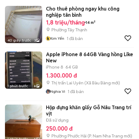
Cho thuê phòng ngay khu công
nghiệp tân bình
1,8 triệu/tháng
14 m²
Phường Tây Thạnh
k
1
đã bán
Kim Yến
40 giây trước
3
Apple iPhone 8 64GB Vàng hồng Like
New
iPhone 8
64 GB
1.300.000 đ
Thị trấn Lai Uyên
(
Xã Bàu Bàng
mới)
1 phút trước
6
1
đã bán
Nghia Vi
Hộp đựng khăn giấy Gỗ Nâu Trang trí
vịt
Đã sử dụng
250.000 đ
Phường Phước Hải
(
P. Nam Nha Trang
mới)
1 phút trước