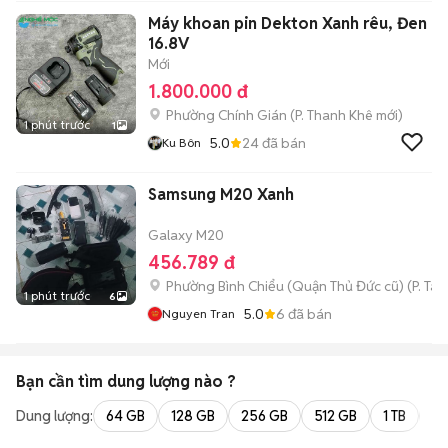
Máy khoan pin Dekton Xanh rêu, Đen
16.8V
Mới
1.800.000 đ
Phường Chính Gián
(
P. Thanh Khê
mới)
1 phút trước
1
5.0
24
đã bán
Ku Bôn
Samsung M20 Xanh
Galaxy M20
456.789 đ
Phường Bình Chiểu (Quận Thủ Đức cũ)
(
P. Ta
1 phút trước
6
5.0
6
đã bán
Nguyen Tran
Bạn cần tìm
dung lượng
nào ?
Dung lượng:
64 GB
128 GB
256 GB
512 GB
1 TB
2 