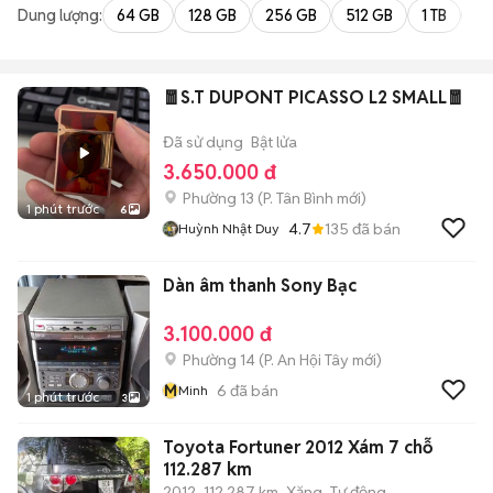
Dung lượng:
64 GB
128 GB
256 GB
512 GB
1 TB
2 
🧧S.T DUPONT PICASSO L2 SMALL🧧
Đã sử dụng
Bật lửa
3.650.000 đ
Phường 13
(
P. Tân Bình
mới)
1 phút trước
6
4.7
135
đã bán
Huỳnh Nhật Duy
Dàn âm thanh Sony Bạc
3.100.000 đ
Phường 14
(
P. An Hội Tây
mới)
M
6
đã bán
Minh
1 phút trước
3
Toyota Fortuner 2012 Xám 7 chỗ
112.287 km
2012
112.287 km
Xăng
Tự động