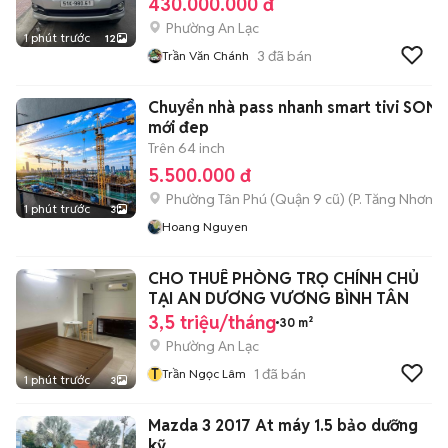
430.000.000 đ
Phường An Lạc
1 phút trước
12
3
đã bán
Trần Văn Chánh
Chuyển nhà pass nhanh smart tivi SONY
mới đep
Trên 64 inch
5.500.000 đ
Phường Tân Phú (Quận 9 cũ)
(
P. Tăng Nhơn P
1 phút trước
3
Hoang Nguyen
CHO THUÊ PHÒNG TRỌ CHÍNH CHỦ
TẠI AN DƯƠNG VƯƠNG BÌNH TÂN
3,5 triệu/tháng
30 m²
Phường An Lạc
T
1
đã bán
Trần Ngọc Lâm
1 phút trước
3
Mazda 3 2017 At máy 1.5 bảo dưỡng
kỹ