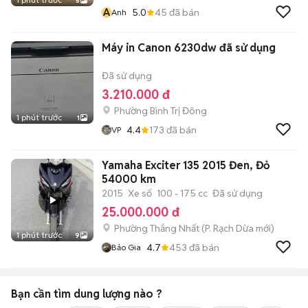
5
A
5.0
45
đã bán
Anh
Máy in Canon 6230dw đã sử dụng
Đã sử dụng
3.210.000 đ
Phường Bình Trị Đông
1 phút trước
1
4.4
173
đã bán
VP
Yamaha Exciter 135 2015 Đen, Đỏ
54000 km
2015
Xe số
100 - 175 cc
Đã sử dụng
25.000.000 đ
Phường Thắng Nhất
(
P. Rạch Dừa
mới)
1 phút trước
9
4.7
453
đã bán
Bảo Gia
Bạn cần tìm
dung lượng
nào ?