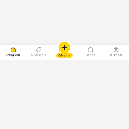
Trang chủ
Quản lý tin
Liên hệ
Tài khoản
Đăng tin
109.000 Bình chọn
Tải ứng dụng Chợ Tốt
Về Chợ Tốt
Quy chế sàn