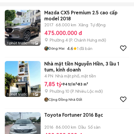
Mazda CX5 Premium 2.5 cao cấp
model 2018
2017
68.000 km
Xăng
Tự động
475.000.000 đ
Phường 4
(
P. Chánh Hưng
mới)
1 phút trước
12
4.6
1
đã bán
Đông Mai
Nhà mặt tiền Nguyễn Hiền, 3 lầu 1
tum, kinh doanh
4 PN
Nhà mặt phố, mặt tiền
7,85 tỷ
94 tr/m²
83 m²
Phường 10
(
P. Nhiêu Lộc
mới)
1 phút trước
5
Cộng Đồng Nhà Đất
Toyota Fortuner 2016 Bạc
2016
86.000 km
Dầu
Số sàn