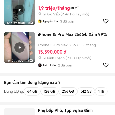
1,9 triệu/tháng
18 m²
Q. Gò Vấp
(
P. An Hội Tây
mới)
N
3
đã bán
Nguyễn Hà
42 giây trước
3
iPhone 15 Pro Max 256Gb Xám 99%
iPhone 15 Pro Max
256 GB
3 tháng
15.590.000 đ
Q. Bình Thạnh
(
P. Gia Định
mới)
1 phút trước
6
2
đã bán
Hoàn Hữu
Bạn cần tìm
dung lượng
nào ?
Dung lượng:
64 GB
128 GB
256 GB
512 GB
1 TB
2 
Phụ bếp Phở, Tạp vụ Ba Đình