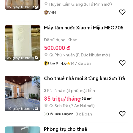
Huyện Cẩm Giàng
(
P. Tứ Minh
mới)
39 giây trước
6
VHH
Máy tăm nước Xiaomi Mijia MEO705
Đã sử dụng
Khác
500.000 đ
Q. Phú Nhuận
(
P. Đức Nhuận
mới)
39 giây trước
3
h
4.8
147
đã bán
Hòa 9
Cho thuê nhà mới 3 tầng khu Sơn Trà
3 PN
Nhà mặt phố, mặt tiền
35 triệu/tháng
90 m²
Q. Sơn Trà
(
P. An Hải
mới)
40 giây trước
12
3
đã bán
Hồ Diệu Quỳnh
Phòng trọ cho thuê