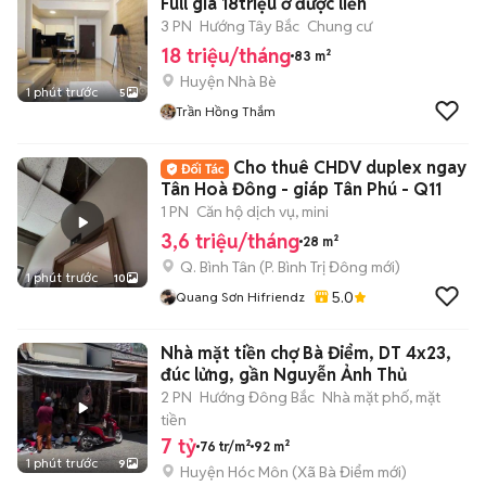
Full giá 18triệu ở được liền
3 PN
Hướng Tây Bắc
Chung cư
18 triệu/tháng
83 m²
Huyện Nhà Bè
1 phút trước
5
Trần Hồng Thắm
Cho thuê CHDV duplex ngay
Tân Hoà Đông - giáp Tân Phú - Q11
1 PN
Căn hộ dịch vụ, mini
3,6 triệu/tháng
28 m²
Q. Bình Tân
(
P. Bình Trị Đông
mới)
1 phút trước
10
5.0
Quang Sơn Hifriendz
Nhà mặt tiền chợ Bà Điểm, DT 4x23,
đúc lửng, gần Nguyễn Ảnh Thủ
2 PN
Hướng Đông Bắc
Nhà mặt phố, mặt
tiền
7 tỷ
76 tr/m²
92 m²
1 phút trước
9
Huyện Hóc Môn
(
Xã Bà Điểm
mới)