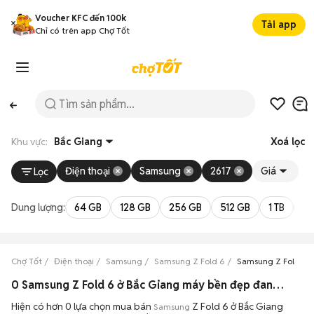
Voucher KFC đến 100k
Tải app
Chỉ có trên app Chợ Tốt
Khu vực:
Bắc Giang
Xoá lọc
Điện thoại
Samsung
2617
Giá
Lọc
Dung lượng:
64 GB
128 GB
256 GB
512 GB
1 TB
2 
Chợ Tốt
Điện thoại
Samsung
Samsung Z Fold 6
Samsung Z Fold 6 
0 Samsung Z Fold 6 ở Bắc Giang máy bền đẹp đang bán 08/2026
Hiện có hơn 0 lựa chọn mua bán
Z Fold 6 ở Bắc Giang
Samsung