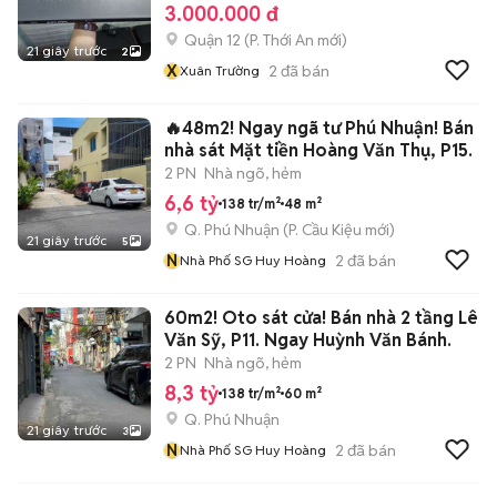
3.000.000 đ
Quận 12
(
P. Thới An
mới)
21 giây trước
2
X
2
đã bán
Xuân Trường
🔥48m2! Ngay ngã tư Phú Nhuận! Bán
nhà sát Mặt tiền Hoàng Văn Thụ, P15.
2 PN
Nhà ngõ, hẻm
6,6 tỷ
138 tr/m²
48 m²
Q. Phú Nhuận
(
P. Cầu Kiệu
mới)
21 giây trước
5
N
2
đã bán
Nhà Phố SG Huy Hoàng
60m2! Oto sát cửa! Bán nhà 2 tầng Lê
Văn Sỹ, P11. Ngay Huỳnh Văn Bánh.
2 PN
Nhà ngõ, hẻm
8,3 tỷ
138 tr/m²
60 m²
Q. Phú Nhuận
21 giây trước
3
N
2
đã bán
Nhà Phố SG Huy Hoàng