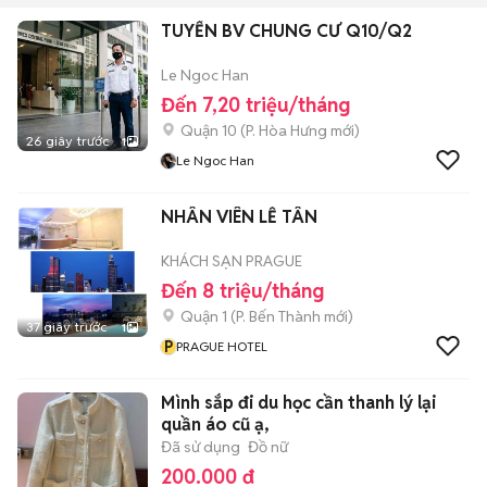
TUYỂN BV CHUNG CƯ Q10/Q2
Le Ngoc Han
Đến 7,20 triệu/tháng
Quận 10
(
P. Hòa Hưng
mới)
26 giây trước
1
Le Ngoc Han
NHÂN VIÊN LỄ TÂN
KHÁCH SẠN PRAGUE
Đến 8 triệu/tháng
Quận 1
(
P. Bến Thành
mới)
37 giây trước
1
P
PRAGUE HOTEL
Mình sắp đi du học cần thanh lý lại
quần áo cũ ạ,
Đã sử dụng
Đồ nữ
200.000 đ