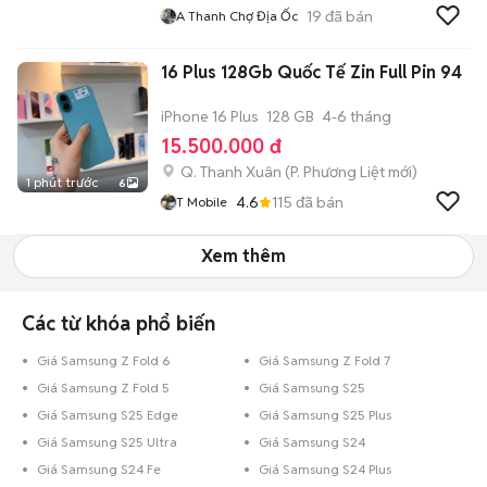
19
đã bán
A Thanh Chợ Địa Ốc
16 Plus 128Gb Quốc Tế Zin Full Pin 94
iPhone 16 Plus
128 GB
4-6 tháng
15.500.000 đ
Q. Thanh Xuân
(
P. Phương Liệt
mới)
1 phút trước
6
4.6
115
đã bán
T Mobile
Xem thêm
Các từ khóa phổ biến
Giá Samsung Z Fold 6
Giá Samsung Z Fold 7
Giá Samsung Z Fold 5
Giá Samsung S25
Giá Samsung S25 Edge
Giá Samsung S25 Plus
Giá Samsung S25 Ultra
Giá Samsung S24
Giá Samsung S24 Fe
Giá Samsung S24 Plus