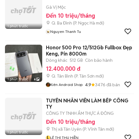
Gà Vị Mộc
Đến 10 triệu/tháng
Q. Ba Đình
(
P. Ngọc Hà
mới)
1 phút trước
Nguyen Thanh Tu
Honor 500 Pro 12/512Gb Fullbox Đẹp
Keng, Pin 8000m
Dòng khác
512 GB
Còn bảo hành
12.400.000 đ
Q. Tân Bình
(
P. Tân Sơn
mới)
1 phút trước
6
4.9
3476
đã bán
Kiên Android Shop
TUYỂN NHÂN VIÊN LÀM BẾP CÔNG
TY
CÔNG TY TNHH ẨM THỰC Á ĐÔNG
Đến 10 triệu/tháng
Thị xã Tân Uyên
(
P. Vĩnh Tân
mới)
1 phút trước
L
LÊ THỊ THU HIỀN