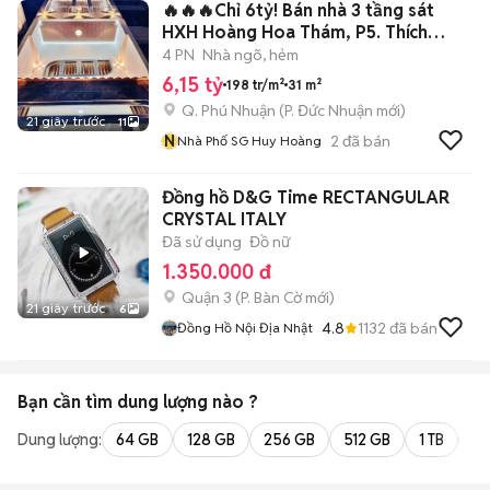
🔥🔥🔥Chỉ 6tỷ! Bán nhà 3 tầng sát
HXH Hoàng Hoa Thám, P5. Thích
Quảng Đức
4 PN
Nhà ngõ, hẻm
6,15 tỷ
198 tr/m²
31 m²
Q. Phú Nhuận
(
P. Đức Nhuận
mới)
21 giây trước
11
N
2
đã bán
Nhà Phố SG Huy Hoàng
Đồng hồ D&G Time RECTANGULAR
CRYSTAL ITALY
Đã sử dụng
Đồ nữ
1.350.000 đ
Quận 3
(
P. Bàn Cờ
mới)
21 giây trước
6
4.8
1132
đã bán
Đồng Hồ Nội Địa Nhật
Bạn cần tìm
dung lượng
nào ?
Dung lượng:
64 GB
128 GB
256 GB
512 GB
1 TB
2 