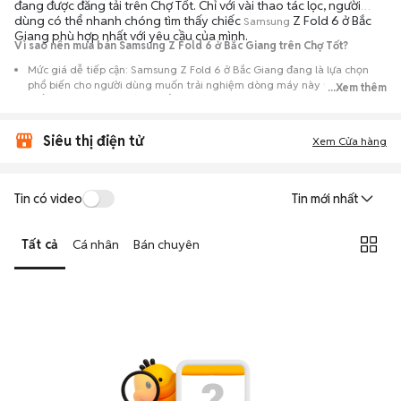
đang được đăng tải trên Chợ Tốt. Chỉ với vài thao tác lọc, người
dùng có thể nhanh chóng tìm thấy chiếc
Z Fold 6 ở Bắc
Samsung
Giang phù hợp nhất với yêu cầu của mình.
Vì sao nên mua bán Samsung Z Fold 6 ở Bắc Giang trên Chợ Tốt?
Mức giá dễ tiếp cận: Samsung Z Fold 6 ở Bắc Giang đang là lựa chọn
phổ biến cho người dùng muốn trải nghiệm dòng máy này với chi phí
...Xem thêm
thấp hơn so với khi mới ra mắt.
Nguồn cung phong phú: Dễ dàng tìm thấy
Samsung
Z Fold 6 ở Bắc
Siêu thị điện tử
Giang từ nhiều cá nhân muốn lên đời máy, mang đến đa dạng sự lựa
Xem Cửa hàng
chọn về tình trạng bảo hành, hình thức máy và màu sắc.
Giao dịch minh bạch: Việc gặp gỡ trực tiếp giúp người mua
Tin có video
Tin mới nhất
đánh giá chính xác hiệu năng thực tế của máy so với mô tả trên
tin đăng.
Tất cả
Cá nhân
Bán chuyên
Mua bán linh hoạt: Hai bên có thể chủ động thỏa thuận giá cả và
địa điểm giao nhận, chốt giao dịch nhanh chóng khi đạt được
tiếng nói chung.