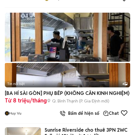
Tin nổi bật
4
[BA HÍ SÀI GÒN] PHỤ BẾP (KHÔNG CẦN KINH NGHIỆM)
Từ 8 triệu/tháng
Q. Bình Thạnh
(
P. Gia Định
mới)
Bấm để hiện số
Chat
Huy Vu
Sunrise Riverside cho thuê 3PN 2WC