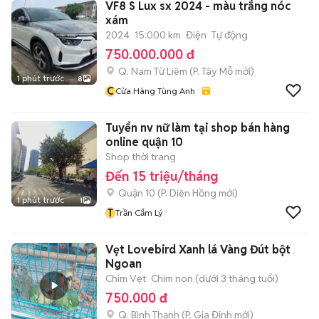
VF8 S Lux sx 2024 - màu trắng nóc
xám
2024
15.000 km
Điện
Tự động
750.000.000 đ
Q. Nam Từ Liêm
(
P. Tây Mỗ
mới)
1 phút trước
8
C
Cửa Hàng Tùng Anh
Tuyển nv nữ làm tại shop bán hàng
online quận 10
Shop thời trang
Đến 15 triệu/tháng
Quận 10
(
P. Diên Hồng
mới)
1 phút trước
1
T
Trần Cẩm Lý
Vẹt Lovebird Xanh lá Vàng Đút bột
Ngoan
Chim Vẹt
Chim non (dưới 3 tháng tuổi)
750.000 đ
Q. Bình Thạnh
(
P. Gia Định
mới)