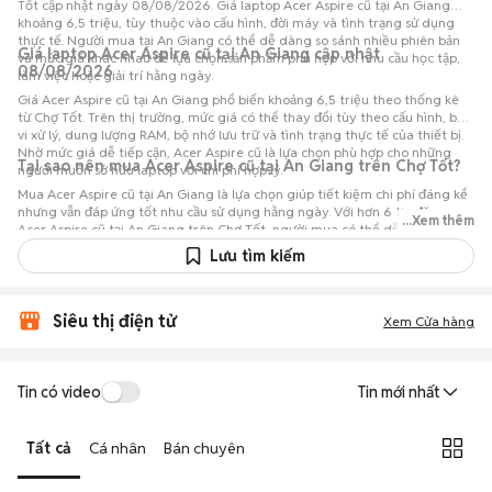
Tốt cập nhật ngày 08/08/2026. Giá laptop Acer Aspire cũ tại An Giang
khoảng 6,5 triệu, tùy thuộc vào cấu hình, đời máy và tình trạng sử dụng
thực tế. Người mua tại An Giang có thể dễ dàng so sánh nhiều phiên bản
Giá laptop Acer Aspire cũ tại An Giang cập nhật
và mức giá khác nhau để lựa chọn sản phẩm phù hợp với nhu cầu học tập,
08/08/2026
làm việc hoặc giải trí hằng ngày.
Giá Acer Aspire cũ tại An Giang phổ biến khoảng 6,5 triệu theo thống kê
từ Chợ Tốt. Trên thị trường, mức giá có thể thay đổi tùy theo cấu hình, bộ
vi xử lý, dung lượng RAM, bộ nhớ lưu trữ và tình trạng thực tế của thiết bị.
Nhờ mức giá dễ tiếp cận, Acer Aspire cũ là lựa chọn phù hợp cho những
Tại sao nên mua Acer Aspire cũ tại An Giang trên Chợ Tốt?
người muốn sở hữu laptop với chi phí hợp lý.
Mua Acer Aspire cũ tại An Giang là lựa chọn giúp tiết kiệm chi phí đáng kể
nhưng vẫn đáp ứng tốt nhu cầu sử dụng hằng ngày. Với hơn 6 tin đăng
...Xem thêm
Acer Aspire cũ tại An Giang trên Chợ Tốt, người mua có thể dễ dàng tham
khảo nhiều mức giá và tình trạng máy khác nhau để lựa chọn sản phẩm
Lưu tìm kiếm
phù hợp với nhu cầu và ngân sách.
Siêu thị điện tử
Xem Cửa hàng
Tin có video
Tin mới nhất
Tất cả
Cá nhân
Bán chuyên