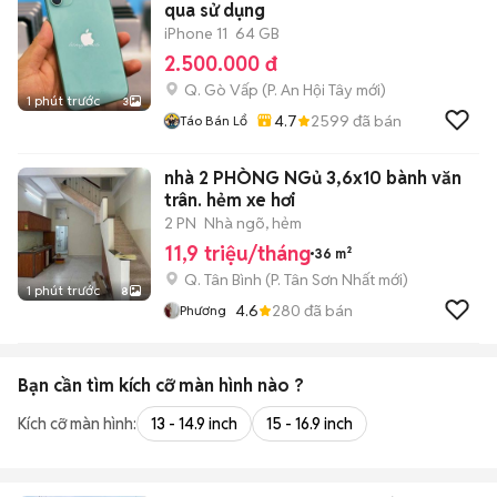
qua sử dụng
iPhone 11
64 GB
2.500.000 đ
Q. Gò Vấp
(
P. An Hội Tây
mới)
1 phút trước
3
4.7
2599
đã bán
Táo Bán Lổ
nhà 2 PHÒNG NGủ 3,6x10 bành văn
trân. hẻm xe hơi
2 PN
Nhà ngõ, hẻm
11,9 triệu/tháng
36 m²
Q. Tân Bình
(
P. Tân Sơn Nhất
mới)
1 phút trước
8
4.6
280
đã bán
Phương
Bạn cần tìm
kích cỡ màn hình
nào ?
Kích cỡ màn hình:
13 - 14.9 inch
15 - 16.9 inch