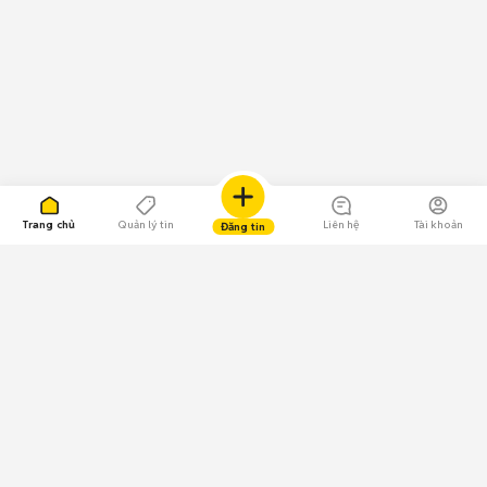
Trang chủ
Quản lý tin
Liên hệ
Tài khoản
Đăng tin
109.000 Bình chọn
Tải ứng dụng Chợ Tốt