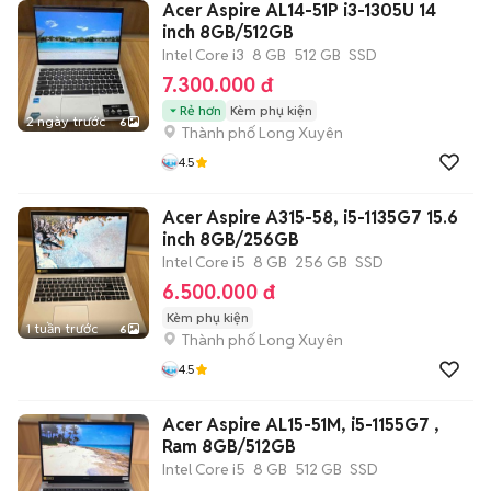
Acer Aspire AL14-51P i3-1305U 14
inch 8GB/512GB
Intel Core i3
8 GB
512 GB
SSD
7.300.000 đ
Rẻ hơn
Kèm phụ kiện
2 ngày trước
6
Thành phố Long Xuyên
4.5
Acer Aspire A315-58, i5-1135G7 15.6
inch 8GB/256GB
Intel Core i5
8 GB
256 GB
SSD
6.500.000 đ
Kèm phụ kiện
1 tuần trước
6
Thành phố Long Xuyên
4.5
Acer Aspire AL15-51M, i5-1155G7 ,
Ram 8GB/512GB
Intel Core i5
8 GB
512 GB
SSD