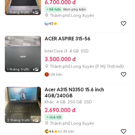
6.700.000 đ
Rẻ hơn
Kèm phụ kiện
1 tháng trước
6
Thành phố Long Xuyên
4.5
ACER ASPIRE 315-56
Intel Core i3
4 GB
SSD
3.500.000 đ
Thành phố Long Xuyên
(
P. Mỹ Thới
mới)
1 tháng trước
6
1
đã bán
Acer A315 N3350 15.6 inch
4GB/240GB
Khác
4 GB
250 GB
SSD
2.690.000 đ
Giá tốt
2 tháng trước
6
Thành phố Long Xuyên
C
4.6
62
đã bán