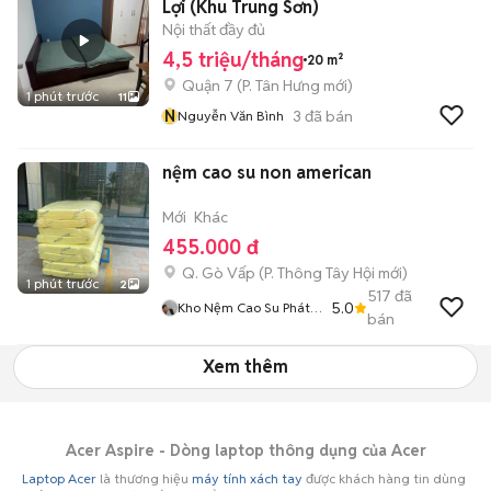
Lợi (Khu Trung Sơn)
Nội thất đầy đủ
4,5 triệu/tháng
20 m²
Quận 7
(
P. Tân Hưng
mới)
1 phút trước
11
N
3
đã bán
Nguyễn Văn Bình
nệm cao su non american
Mới
Khác
455.000 đ
Q. Gò Vấp
(
P. Thông Tây Hội
mới)
1 phút trước
2
517
đã
5.0
Kho Nệm Cao Su Phát
bán
Tài
Xem thêm
Acer Aspire - Dòng laptop thông dụng của Acer
Laptop Acer
là thương hiệu
máy tính xách tay
được khách hàng tin dùng