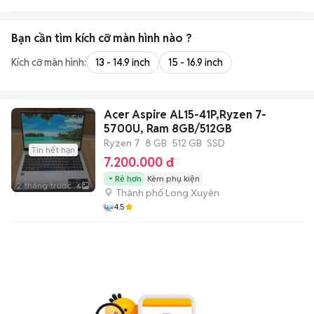
Bạn cần tìm
kích cỡ màn hình
nào ?
Kích cỡ màn hình:
13 - 14.9 inch
15 - 16.9 inch
Acer Aspire AL15-41P,Ryzen 7-
5700U, Ram 8GB/512GB
Ryzen 7
8 GB
512 GB
SSD
Tin hết hạn
7.200.000 đ
Rẻ hơn
Kèm phụ kiện
2 tháng trước
6
Thành phố Long Xuyên
4.5