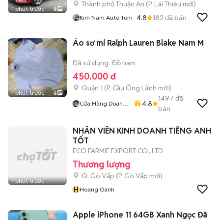
Thành phố Thuận An
(
P. Lái Thiêu
mới)
1 phút trước
8
4.8
182
đã bán
Kim Nam Auto Tom
Áo sơ mi Ralph Lauren Blake Nam M
Đã sử dụng
Đồ nam
450.000 đ
Quận 1
(
P. Cầu Ông Lãnh
mới)
1 phút trước
6
1497
đã
4.8
Cửa Hàng Doan
bán
Vu
NHÂN VIÊN KINH DOANH TIẾNG ANH
TỐT
ECO FARMIE EXPORT CO., LTD
Thương lượng
Q. Gò Vấp
(
P. Gò Vấp
mới)
1 phút trước
H
Hoang Oanh
Apple iPhone 11 64GB Xanh Ngọc Đã