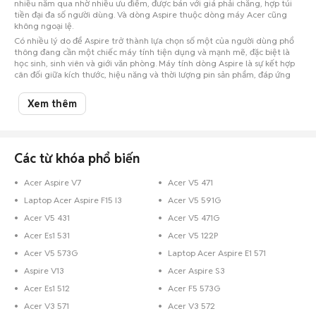
nhiều năm qua nhờ nhiều ưu điểm, được bán với giá phải chăng, hợp túi
tiền đại đa số người dùng. Và dòng Aspire thuộc dòng máy Acer cũng
không ngoại lệ.
Có nhiều lý do để Aspire trở thành lựa chọn số một của người dùng phổ
thông đang cần một chiếc máy tính tiện dụng và mạnh mẽ, đặc biệt là
học sinh, sinh viên và giới văn phòng. Máy tính dòng Aspire là sự kết hợp
cân đối giữa kích thước, hiệu năng và thời lượng pin sản phẩm, đáp ứng
hoàn hảo nhu cầu sử dụng cơ bản.
Các laptop dòng Aspire luôn có hai chữ cái AS trong tên model, với rất
Xem thêm
nhiều kích thước màn hình khác nhau, từ các netbook 10-inch cho tới
những laptop đa phương tiện hàng khủng 18.4-inch. Trong dòng Aspire,
có hai phân nhóm:
Aspire One
là dòng netbook và Aspire Timeline là các
máy tính xách tay mỏng nhẹ với tuổi thọ pin dài. Chữ số đầu tiên đứng
Các từ khóa phổ biến
sau AS đề cập đến kích thước màn hình.
Chợ Tốt – Chợ mua bán laptop trực tuyến hàng đầu Việt
Acer Aspire V7
Acer V5 471
Nam
Laptop Acer Aspire F15 I3
Acer V5 591G
Nếu bạn có ý định mua laptop Acer Aspire cũ hoặc mới tại An Giang, hãy
Acer V5 431
Acer V5 471G
đến với Chợ Tốt – Chợ mua bán laptop giá rẻ hàng đầu Việt Nam để
tham khảo giá laptop Acer Aspire và tìm ngay cho mình một chiếc máy
Acer Es1 531
Acer V5 122P
laptop Acer Aspire ưng ý nhất.
Acer V5 573G
Laptop Acer Aspire E1 571
Trường hợp bạn đang sở hữu một chiếc máy laptop Acer Aspire đã qua sử
Aspire V13
Acer Aspire S3
dụng và muốn bán, hãy chụp hình lại và đăng tin rao bán ngay trên Chợ
Tốt.
Chợ Tốt
sẽ kết nối bạn với những người cần nó lại với nhau. Chợ Tốt -
Acer Es1 512
Acer F5 573G
Rao ngay, mua bán liền tay, ngại gì không thử.
Acer V3 571
Acer V3 572
Và để cho mọi giao dịch trên Chợ Tốt được đảm bảo, chúng tôi sẽ hướng