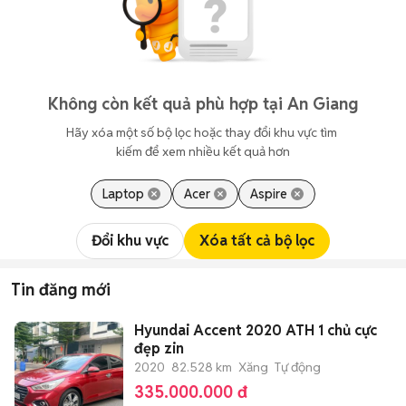
Không còn kết quả phù hợp tại An Giang
Hãy xóa một số bộ lọc hoặc thay đổi khu vực tìm 
kiếm để xem nhiều kết quả hơn
Laptop
Acer
Aspire
Đổi khu vực
Xóa tất cả bộ lọc
Tin đăng mới
Hyundai Accent 2020 ATH 1 chủ cực
đẹp zin
2020
82.528 km
Xăng
Tự động
335.000.000 đ