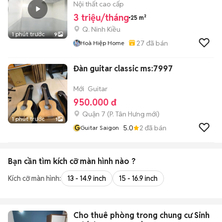
Nội thất cao cấp
3 triệu/tháng
25 m²
Q. Ninh Kiều
1 phút trước
9
27
đã bán
Hoà Hiệp Home
Đàn guitar classic ms:7997
Mới
Guitar
950.000 đ
Quận 7
(
P. Tân Hưng
mới)
1 phút trước
1
G
5.0
2
đã bán
Guitar Saigon
Bạn cần tìm
kích cỡ màn hình
nào ?
Kích cỡ màn hình:
13 - 14.9 inch
15 - 16.9 inch
Cho thuê phòng trong chung cư Sinh