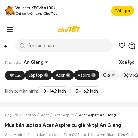
Voucher KFC đến 100k
Tải app
Chỉ có trên app Chợ Tốt
Khu vực:
An Giang
Xoá lọc
Laptop
Acer
Aspire
Giá
Bộ vi xử
Lọc
Kích cỡ màn hình:
13 - 14.9 inch
15 - 16.9 inch
Chợ Tốt
Laptop
Acer
Acer Aspire
Acer Aspire An Giang
Mua bán laptop Acer Aspire cũ giá rẻ tại An Giang
Acer Aspire cũ hiện đang có 6 tin đăng được rao bán tại An Giang trên Chợ