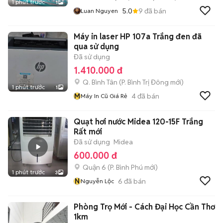
1 phút trước
1
5.0
9
đã bán
Luan Nguyen
Máy in laser HP 107a Trắng đen đã
qua sử dụng
Đã sử dụng
1.410.000 đ
Q. Bình Tân
(
P. Bình Trị Đông
mới)
1 phút trước
1
M
4
đã bán
Máy In Cũ Giá Rẻ
Quạt hơi nước Midea 120-15F Trắng
Rất mới
Đã sử dụng
Midea
600.000 đ
Quận 6
(
P. Bình Phú
mới)
1 phút trước
3
N
6
đã bán
Nguyễn Lộc
Phòng Trọ Mới - Cách Đại Học Cần Thơ
1km