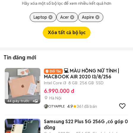
Hãy xóa một số bộ lọc để xem nhiều kết quả hơn
Laptop
Acer
Aspire
Xóa tất cả bộ lọc
Tin đăng mới
💻 MÀU HỒNG NỮ TÍNH |
MACBOOK AIR 2020 I3/8/256
Intel Core i3
8 GB
256 GB
SSD
6.990.000 đ
Hà Nội
44 giây trước
4
4.9
361
đã bán
CITYAPPLE
Samsung S22 Plus 5G 256G ,có góp 0
đồng