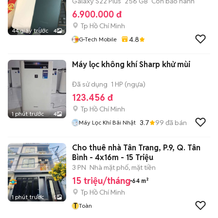
Galaxy S22 Plus
256 GB
Còn bảo hành
6.900.000 đ
Tp Hồ Chí Minh
44 giây trước
4
4.8
G-Tech Mobile
Máy lọc không khí Sharp khử mùi
Đã sử dụng
1 HP (ngựa)
123.456 đ
Tp Hồ Chí Minh
1 phút trước
4
3.7
99
đã bán
Máy Lọc Khí Bãi Nhật
Cho thuê nhà Tân Trang, P.9, Q. Tân
Bình - 4x16m - 15 Triệu
3 PN
Nhà mặt phố, mặt tiền
15 triệu/tháng
64 m²
Tp Hồ Chí Minh
1 phút trước
5
T
Toàn