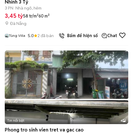
Nhỉnh 3 Tỷ
3 PN
Nhà ngõ, hẻm
3,45 tỷ
58 tr/m²
60 m²
Đà Nẵng
5.0
2
đã bán
Bấm để hiện số
Chat
Tùng Villa
Tin nổi bật
4
Phong tro sinh vien tret va gac cao