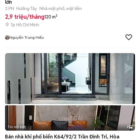
lớn
2 PN
Hướng Tây
Nhà mặt phố, mặt tiền
2,9 triệu/tháng
120 m²
Tp Hồ Chí Minh
Nguyễn Trung Hiếu
Tin nổi bật
7
+
2
Bán nhà khi phố biển K64/92/2 Trần Đình Tri, Hòa