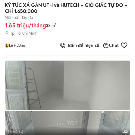
+
2
KÝ TÚC XÁ GẦN UTH và HUTECH – GIỜ GIẤC TỰ DO –
CHỈ 1.650.000
Nội thất đầy đủ
1,65 triệu/tháng
33 m²
Tp Hồ Chí Minh
L
Bấm để hiện số
Chat
Lê Hương
Tin nổi bật
5