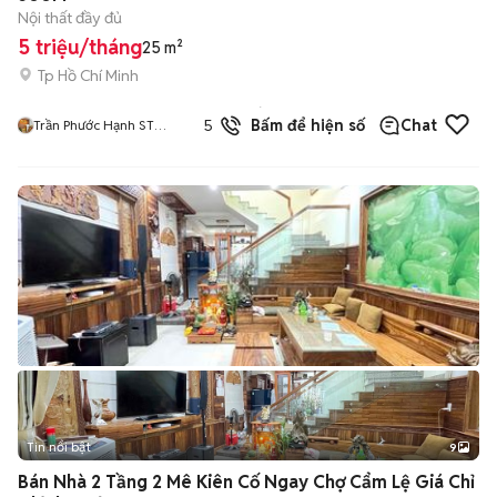
Nội thất đầy đủ
5 triệu/tháng
25 m²
Tp Hồ Chí Minh
4
đã
5.0
Bấm để hiện số
Chat
Trần Phước Hạnh ST
bán
FARMER HOME
Tin nổi bật
9
+
2
Bán Nhà 2 Tầng 2 Mê Kiên Cố Ngay Chợ Cẩm Lệ Giá Chỉ