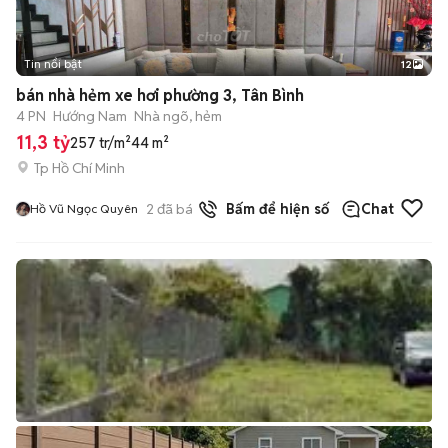
Tin nổi bật
12
+
2
bán nhà hẻm xe hơi phường 3, Tân Bình
4 PN
Hướng Nam
Nhà ngõ, hẻm
11,3 tỷ
257 tr/m²
44 m²
Tp Hồ Chí Minh
2
đã bán
Bấm để hiện số
Chat
Hồ Vũ Ngọc Quyên