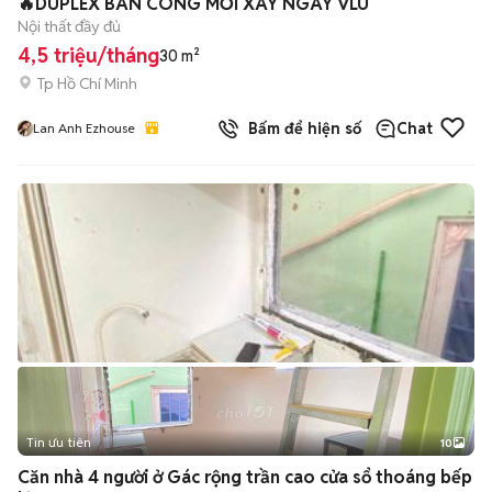
🔥DUPLEX BAN CÔNG MỚI XÂY NGAY VLU
Nội thất đầy đủ
4,5 triệu/tháng
30 m²
Tp Hồ Chí Minh
Bấm để hiện số
Chat
Lan Anh Ezhouse
Tin ưu tiên
10
+
2
Căn nhà 4 người ở Gác rộng trần cao cửa sổ thoáng bếp