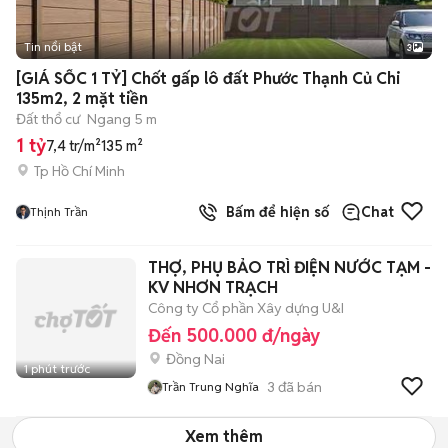
Tin nổi bật
3
[GIÁ SỐC 1 TỶ] Chốt gấp lô đất Phước Thạnh Củ Chi
135m2, 2 mặt tiền
Đất thổ cư
Ngang 5 m
1 tỷ
7,4 tr/m²
135 m²
Tp Hồ Chí Minh
Bấm để hiện số
Chat
Thịnh Trần
THỢ, PHỤ BẢO TRÌ ĐIỆN NƯỚC TẠM -
KV NHƠN TRẠCH
Công ty Cổ phần Xây dựng U&I
Đến 500.000 đ/ngày
Đồng Nai
1 phút trước
3
đã bán
Trần Trung Nghĩa
Xem thêm