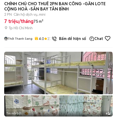
CHÍNH CHỦ CHO THUÊ 2PN BAN CÔNG -GẦN LOTE
CỘNG HOÀ -SÂN BAY TÂN BÌNH
2 PN
Căn hộ dịch vụ, mini
7 triệu/tháng
75 m²
Tp Hồ Chí Minh
4.0
22
đã bán
Bấm để hiện số
Chat
Thới Thanh Sang
Tin nổi bật
6