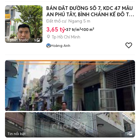
BÁN ĐẤT ĐƯỜNG SỐ 7, KDC 47 MẪU
AN PHÚ TÂY, BÌNH CHÁNH KẾ ĐÔ THỊ
VIN
Đất thổ cư
Ngang 5 m
3,65 tỷ
37 tr/m²
100 m²
Tp Hồ Chí Minh
1 phút trước
5
Hoàng Anh
Tin nổi bật
3