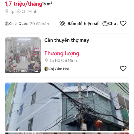
1,7 triệu/tháng
16 m²
Tp Hồ Chí Minh
20
đã bán
Bấm để hiện số
Chat
ChienQuoc
Cần thuyển thợ may
Thương lượng
Tp Hồ Chí Minh
Chị Cẩm Nhi
1 phút trước
1