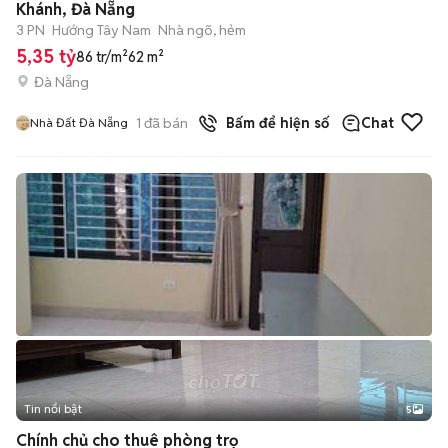
Khánh, Đà Nẵng
3 PN
Hướng Tây Nam
Nhà ngõ, hẻm
5,35 tỷ
86 tr/m²
62 m²
Đà Nẵng
1
đã bán
Bấm để hiện số
Chat
Nhà Đất Đà Nẵng
Tin nổi bật
5
Chính chủ cho thuê phòng trọ