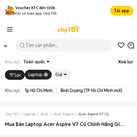
Voucher KFC đến 100k
Tải app
Chỉ có trên app Chợ Tốt
Khu vực:
Toàn quốc
Xoá lọc
Laptop
Giá
Lọc
Khu vực:
Tp Hồ Chí Minh
Bình Dương (TP Hồ Chí Minh mới)
Bà 
Chợ Tốt
Laptop
Acer
Acer Aspire
Acer Aspire V7 Cũ
Mua Bán Laptop Acer Aspire V7 Cũ Chính Hãng Giá Rẻ Hàng Xịn