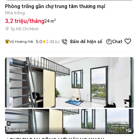
Phòng trống gần chợ trung tâm thương mại
Nhà trống
3,2 triệu/tháng
24 m²
Tp Hồ Chí Minh
V
5.0
2
đã bán
Bấm để hiện số
Chat
Vũ Hoàng Hải
Tin nổi bật
9
+
2