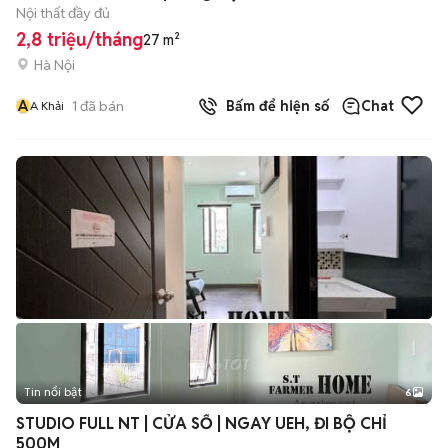
Nội thất đầy đủ
2,8 triệu/tháng
27 m²
Hà Nội
A
1
đã bán
Bấm để hiện số
Chat
A Khải
Tin nổi bật
6
+
2
STUDIO FULL NT | CỬA SỔ | NGAY UEH, ĐI BỘ CHỈ
500M