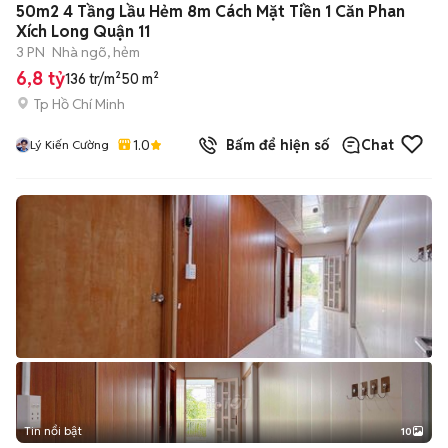
50m2 4 Tầng Lầu Hẻm 8m Cách Mặt Tiền 1 Căn Phan
Xích Long Quận 11
3 PN
Nhà ngõ, hẻm
6,8 tỷ
136 tr/m²
50 m²
Tp Hồ Chí Minh
1.0
Bấm để hiện số
Chat
Lý Kiến Cường
Tin nổi bật
10
+
2