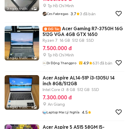
Tp Hồ Chí Minh
3 ngày trước
6
3.7
3
đã bán
Ces Fabregas
Acer Gaming R7-3750H 16G
512G VGA 4GB GTX 1650
Ryzen 7
16 GB
512 GB
SSD
7.500.000 đ
Tp Hồ Chí Minh
2 ngày trước
5
4.9
631
đã bán
Di Động Thangpro
Acer Aspire AL14-51P i3-1305U 14
inch 8GB/512GB
Intel Core i3
8 GB
512 GB
SSD
7.300.000 đ
An Giang
3 ngày trước
6
4.5
Laptop Mai Lý Nghĩa
Acer Aspire 5 A515 58GM I5-