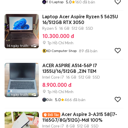
5.0
160
đã bán
T D Laptop
Laptop Acer Aspire Ryzen 5 5625U
16/512GB RTX 3050
Ryzen 5
16 GB
512 GB
SSD
10.300.000 đ
Tp Hồ Chí Minh
14 ngày trước
6
K
89
đã bán
KD Computer Shop
ACER ASPIRE A514-56P I7
1355U/16/512GB ,ZIN TEM
Intel Core i7
16 GB
512 GB
SSD
8.900.000 đ
Tp Hồ Chí Minh
15 ngày trước
4
5.0
466
đã bán
Đức
Acer Aspire 3-A315 58(i7-
1165G7/8G/512G)-Mới 100%
Intel Core i7
8 GB
512 GB
SSD