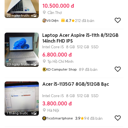
10.500.000 đ
Cần Thơ
22 ngày trước
6
4.7
212
đã bán
Võ Diện
Laptop Acer Aspire i5-11th 8/512GB
14inch FHD IPS
Intel Core i5
8 GB
512 GB
SSD
6.800.000 đ
Tp Hồ Chí Minh
23 ngày trước
6
K
89
đã bán
KD Computer Shop
Acer i5-1135G7 8GB/512GB Bạc
Intel Core i5
8 GB
512 GB
SSD
3.800.000 đ
Hà Nội
1 tháng trước
5
3.9
94
đã bán
TicoSmartphone