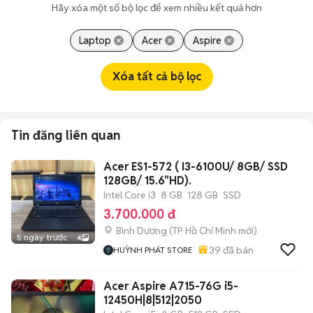
Hãy xóa một số bộ lọc để xem nhiều kết quả hơn
Laptop
Acer
Aspire
Xóa tất cả bộ lọc
Tin đăng liên quan
Acer ES1-572 ( I3-6100U/ 8GB/ SSD
128GB/ 15.6"HD).
Intel Core i3
8 GB
128 GB
SSD
3.700.000 đ
Bình Dương
(
TP Hồ Chí Minh
mới)
5 ngày trước
4
39
đã bán
HUỲNH PHÁT STORE
Acer Aspire A715-76G i5-
12450H|8|512|2050