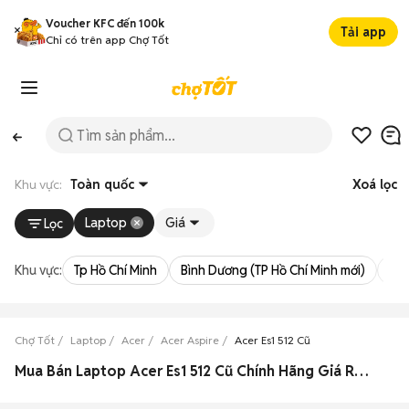
Voucher KFC đến 100k
Tải app
Chỉ có trên app Chợ Tốt
Khu vực:
Toàn quốc
Xoá lọc
Laptop
Giá
Lọc
Khu vực:
Tp Hồ Chí Minh
Bình Dương (TP Hồ Chí Minh mới)
Bà 
Chợ Tốt
Laptop
Acer
Acer Aspire
Acer Es1 512 Cũ
Mua Bán Laptop Acer Es1 512 Cũ Chính Hãng Giá Rẻ Hàng Xịn