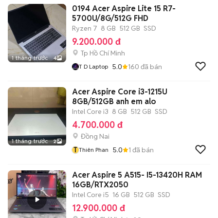
0194 Acer Aspire Lite 15 R7-
5700U/8G/512G FHD
Ryzen 7
8 GB
512 GB
SSD
9.200.000 đ
Tp Hồ Chí Minh
1 tháng trước
4
5.0
160
đã bán
T D Laptop
Acer Aspire Core i3-1215U
8GB/512GB anh em alo
Intel Core i3
8 GB
512 GB
SSD
4.700.000 đ
Đồng Nai
1 tháng trước
2
T
5.0
1
đã bán
Thiên Phan
Acer Aspire 5 A515- I5-13420H RAM
16GB/RTX2050
Intel Core i5
16 GB
512 GB
SSD
12.900.000 đ