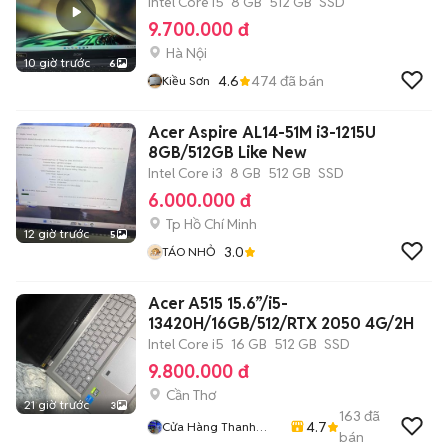
Intel Core i5
8 GB
512 GB
SSD
9.700.000 đ
Hà Nội
10 giờ trước
6
4.6
474
đã bán
Kiều Sơn
Acer Aspire AL14-51M i3-1215U
8GB/512GB Like New
Intel Core i3
8 GB
512 GB
SSD
6.000.000 đ
Tp Hồ Chí Minh
12 giờ trước
5
3.0
TÁO NHỎ
Acer A515 15.6”/i5-
13420H/16GB/512/RTX 2050 4G/2H
Intel Core i5
16 GB
512 GB
SSD
9.800.000 đ
Cần Thơ
21 giờ trước
3
163
đã
4.7
Cửa Hàng Thanh
bán
Phương