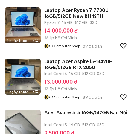
Laptop Acer Ryzen 7 7730U
16GB/512GB New BH 12TH
Ryzen 7
16 GB
512 GB
SSD
14.000.000 đ
Tp Hồ Chí Minh
1 ngày trước
6
K
89
đã bán
KD Computer Shop
Laptop Acer Aspire i5-13420H
16GB/512GB RTX 2050
Intel Core i5
16 GB
512 GB
SSD
13.000.000 đ
Tp Hồ Chí Minh
1 ngày trước
6
K
89
đã bán
KD Computer Shop
Acer Aspire 5 i5 16GB/512GB Bạc Mới
Intel Core i5
16 GB
512 GB
SSD
9.500.000 đ