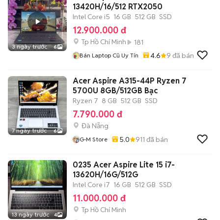
13420H/16/512 RTX2050
Intel Core i5
16 GB
512 GB
SSD
12.900.000 đ
Tp Hồ Chí Minh
181
3 ngày trước
6
4.6
9
đã bán
Bán Laptop Cũ Uy Tín
Acer Aspire A315-44P Ryzen 7
5700U 8GB/512GB Bạc
Ryzen 7
8 GB
512 GB
SSD
7.790.000 đ
Đà Nẵng
7 ngày trước
6
5.0
911
đã bán
G-M Store
0235 Acer Aspire Lite 15 i7-
13620H/16G/512G
Intel Core i7
16 GB
512 GB
SSD
11.000.000 đ
Tp Hồ Chí Minh
13 ngày trước
4