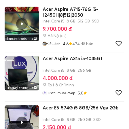
Acer Aspire A715-76G i5-
12450H|8|512|2050
Intel Core i5
8 GB
512 GB
SSD
9.700.000 đ
Hà Nội
3
1 ngày trước
6
4.6
474
đã bán
Kiều Sơn
Acer Aspire A315 i5-1035G1
Intel Core i5
8 GB
256 GB
4.000.000 đ
Tp Hồ Chí Minh
4 ngày trước
4
5.0
LuxthumuaGoVap
Acer E5-574G i5 8GB/256 Vga 2Gb
Intel Core i5
8 GB
250 GB
SSD
2.150.000 đ