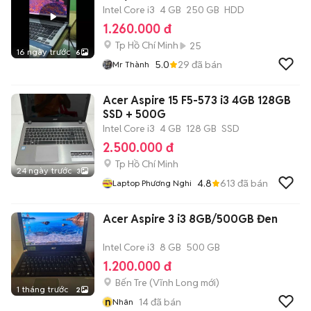
Intel Core i3
4 GB
250 GB
HDD
1.260.000 đ
Tp Hồ Chí Minh
25
16 ngày trước
6
5.0
29
đã bán
Mr Thành
Acer Aspire 15 F5-573 i3 4GB 128GB
SSD + 500G
Intel Core i3
4 GB
128 GB
SSD
2.500.000 đ
Tp Hồ Chí Minh
24 ngày trước
3
4.8
613
đã bán
Laptop Phương Nghi
Acer Aspire 3 i3 8GB/500GB Đen
Intel Core i3
8 GB
500 GB
1.200.000 đ
Bến Tre
(
Vĩnh Long
mới)
1 tháng trước
2
n
14
đã bán
Nhân