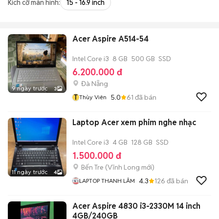
Kích cỡ màn hình:
15 - 16.9 inch
Acer Aspire A514-54
Intel Core i3
8 GB
500 GB
SSD
6.200.000 đ
Đà Nẵng
9 ngày trước
3
T
5.0
61
đã bán
Thùy Viên
Laptop Acer xem phim nghe nhạc
Intel Core i3
4 GB
128 GB
SSD
1.500.000 đ
Bến Tre
(
Vĩnh Long
mới)
11 ngày trước
4
4.3
126
đã bán
LAPTOP THANH LÂM
Acer Aspire 4830 i3-2330M 14 inch
4GB/240GB