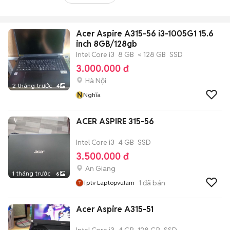
Acer Aspire A315-56 i3-1005G1 15.6
inch 8GB/128gb
Intel Core i3
8 GB
< 128 GB
SSD
3.000.000 đ
Hà Nội
2 tháng trước
4
N
Nghĩa
ACER ASPIRE 315-56
Intel Core i3
4 GB
SSD
3.500.000 đ
An Giang
1 tháng trước
6
1
đã bán
Tptv Laptopvulam
Acer Aspire A315-51