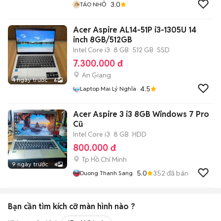
3.0
TÁO NHỎ
Acer Aspire AL14-51P i3-1305U 14
inch 8GB/512GB
Intel Core i3
8 GB
512 GB
SSD
7.300.000 đ
An Giang
4 ngày trước
6
4.5
Laptop Mai Lý Nghĩa
Acer Aspire 3 i3 8GB Windows 7 Pro
Cũ
Intel Core i3
8 GB
HDD
800.000 đ
Tp Hồ Chí Minh
9 ngày trước
4
5.0
352
đã bán
Duong Thanh Sang
Bạn cần tìm
kích cỡ màn hình
nào ?