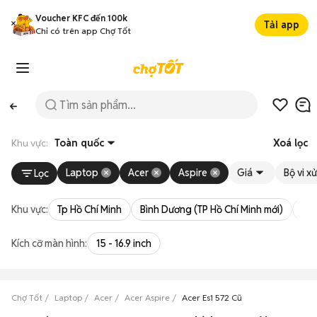
Voucher KFC đến 100k
Tải app
Chỉ có trên app Chợ Tốt
Khu vực:
Toàn quốc
Xoá lọc
Laptop
Acer
Aspire
Giá
Bộ vi xử
Lọc
Khu vực:
Tp Hồ Chí Minh
Bình Dương (TP Hồ Chí Minh mới)
Bà 
Kích cỡ màn hình:
15 - 16.9 inch
Chợ Tốt
Laptop
Acer
Acer Aspire
Acer Es1 572 Cũ