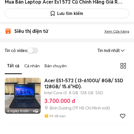
Mua Bán Laptop Acer Es1 572 Cũ Chính Hãng Giá Rẻ Hàng Xịn
Lưu tìm kiếm
Siêu thị điện tử
Xem Cửa hàng
Tin có video
Tin mới nhất
Tất cả
Cá nhân
Bán chuyên
Acer ES1-572 ( I3-6100U/ 8GB/ SSD
128GB/ 15.6"HD).
Intel Core i3
8 GB
128 GB
SSD
3.700.000 đ
Bình Dương
(
TP Hồ Chí Minh
mới)
6 ngày trước
4
39
đã bán