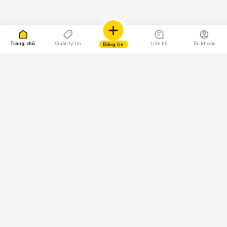
Trang chủ
Quản lý tin
Liên hệ
Tài khoản
Đăng tin
109.000 Bình chọn
Tải ứng dụng Chợ Tốt
Về Chợ Tốt
Quy chế sàn
Chính sách bảo mật
Giải quyết tranh chấp
CÔNG TY TNHH CHỢ TỐT - Người đại diện theo pháp luật:
Nguyễn Trọng Tấn; GPDKKD: 0312120782 do Sở KH & ĐT TP.HCM cấp ngày