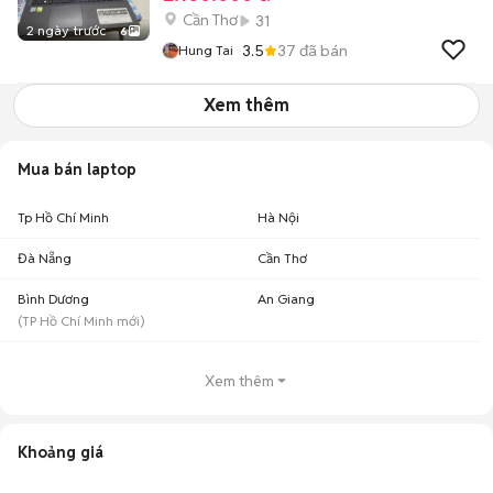
Cần Thơ
31
2 ngày trước
6
3.5
37
đã bán
Hung Tai
Xem thêm
Mua bán laptop
Tp Hồ Chí Minh
Hà Nội
Đà Nẵng
Cần Thơ
Bình Dương
An Giang
(
TP Hồ Chí Minh
mới)
Xem thêm
Khoảng giá