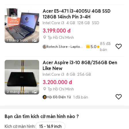
Acer E5-471 i3-4005U 4GB SSD
128GB 14inch Pin 3-4H
Intel Core i3
4 GB
128 GB
SSD
3.199.000 đ
Tp Hồ Chí Minh
1 tháng trước
3
85
đã
5.0
Rotech Store - Laptop
bán
Cũ Giá Rẻ TP.HCM
Acer Aspire i3-10 8GB/256GB Đen
Like New
Intel Core i3
8 GB
256 GB
3.200.000 đ
Tp Hồ Chí Minh
2 tháng trước
3
1
đã bán
Hội Đồ Điện Tử
Bạn cần tìm
kích cỡ màn hình
nào ?
Kích cỡ màn hình:
15 - 16.9 inch