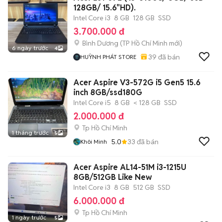
128GB/ 15.6"HD).
Intel Core i3
8 GB
128 GB
SSD
3.700.000 đ
Bình Dương
(
TP Hồ Chí Minh
mới)
6 ngày trước
4
39
đã bán
HUỲNH PHÁT STORE
Acer Aspire V3-572G i5 Gen5 15.6
inch 8GB/ssd180G
Intel Core i5
8 GB
< 128 GB
SSD
2.000.000 đ
Tp Hồ Chí Minh
1 tháng trước
5
5.0
33
đã bán
Khôi Minh
Acer Aspire AL14-51M i3-1215U
8GB/512GB Like New
Intel Core i3
8 GB
512 GB
SSD
6.000.000 đ
Tp Hồ Chí Minh
1 ngày trước
5