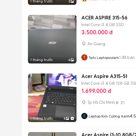
1 tháng trước
2
ACER ASPIRE 315-56
Intel Core i3
4 GB
SSD
3.500.000 đ
An Giang
1
đã bán
Tptv Laptopvulam
1 tháng trước
6
Acer Aspire A315-51
Intel Core i3
4 GB
128 GB
SS
1.699.000 đ
Tp Hồ Chí Minh
21
4.5
Laptop Kim Cương Xanh
1 tháng trước
5
Acer Aspire i3-10 8GB