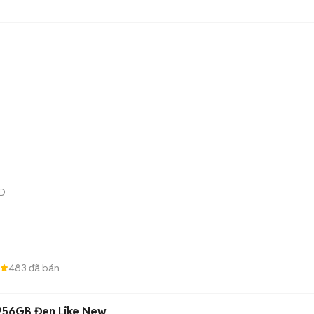
D
483
đã bán
/256GB Đen Like New