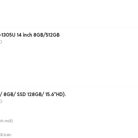
3-1305U 14 inch 8GB/512GB
D
U/ 8GB/ SSD 128GB/ 15.6"HD).
D
nh
mới)
ã bán