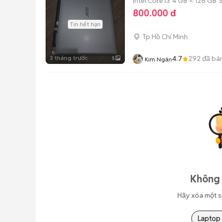
Intel Core i3
4 GB
< 128 GB
800.000 đ
Tin hết hạn
Tp Hồ Chí Minh
3 tháng trước
4.7
292
đã bá
5
Kim Ngân
Không 
Hãy xóa một s
Laptop