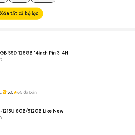
Xóa tất cả bộ lọc
GB SSD 128GB 14inch Pin 3-4H
D
5.0
85
đã bán
iá
3-1215U 8GB/512GB Like New
D