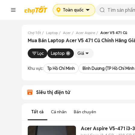
Toàn quốc
Chợ Tốt
Laptop
Acer
Acer Aspire
Acer V5 471 Cũ
Mua Bán Laptop Acer V5 471 Cũ Chính Hãng Gi
Lọc
Laptop
Giá
Khu vực:
Tp Hồ Chí Minh
Bình Dương (TP Hồ Chí Minh
Siêu thị điện tử
Tất cả
Cá nhân
Bán chuyên
Acer Aspire V5-471 i3