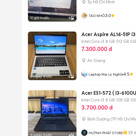
Tp Hồ Chí Minh
3.0
TÁO NHỎ
11 giờ trước
5
Acer Aspire AL14-51P i
Intel Core i3
8 GB
512 GB
SS
7.300.000 đ
An Giang
4.5
Laptop Mai Lý Nghĩa
3 ngày trước
6
Acer ES1-572 ( I3-6100
Intel Core i3
8 GB
128 GB
SS
3.700.000 đ
Bình Dương
(
TP Hồ Chí Mi
39
đ
HUỲNH PHÁT STORE
5 ngày trước
4