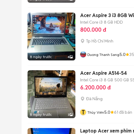
Acer Aspire 3 i3 8GB W
Intel Core i3
8 GB
HDD
800.000 đ
Tp Hồ Chí Minh
5.0
3
Duong Thanh Sang
8 ngày trước
4
Acer Aspire A514-54
Intel Core i3
8 GB
500 GB
S
6.200.000 đ
Đà Nẵng
T
5.0
61
đã bán
Thùy Viên
8 ngày trước
3
Laptop Acer xem phim 