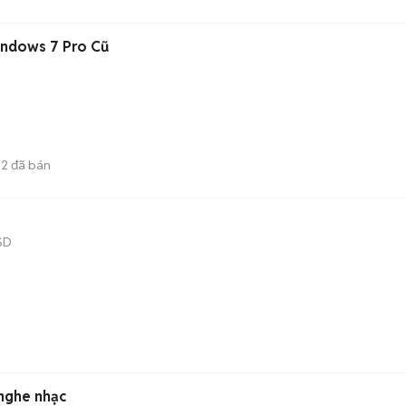
indows 7 Pro Cũ
52
đã bán
SD
nghe nhạc