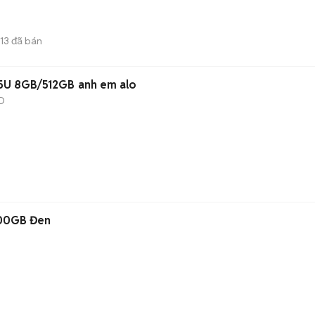
13
đã bán
Acer Aspire Core i3-1215U 8GB/512GB anh em alo
D
500GB Đen