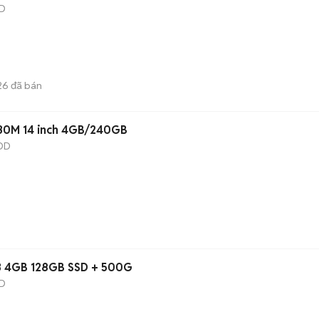
D
26
đã bán
330M 14 inch 4GB/240GB
DD
i3 4GB 128GB SSD + 500G
D