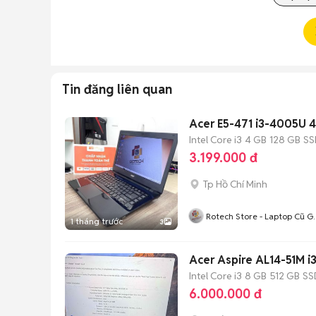
Tin đăng liên quan
Acer E5-471 i3-4005U 4
Intel Core i3
4 GB
128 GB
SS
3.199.000 đ
Tp Hồ Chí Minh
Rotech Store - Laptop Cũ G
1 tháng trước
3
Rẻ TP.HCM
Acer Aspire AL14-51M i
Intel Core i3
8 GB
512 GB
SS
6.000.000 đ