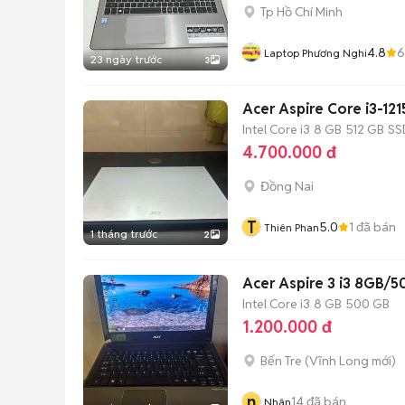
Tp Hồ Chí Minh
4.8
6
Laptop Phương Nghi
23 ngày trước
3
Intel Core i3
8 GB
512 GB
SS
4.700.000 đ
Đồng Nai
T
5.0
1
đã bán
Thiên Phan
1 tháng trước
2
Acer Aspire 3 i3 8GB/
Intel Core i3
8 GB
500 GB
1.200.000 đ
Bến Tre
(
Vĩnh Long
mới)
n
14
đã bán
Nhân