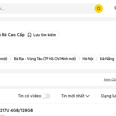
á Rẻ Cao Cấp
Lưu tìm kiếm
 mới)
Bà Rịa - Vũng Tàu (TP Hồ Chí Minh mới)
Hà Nội
Đà Nẵng
Xem Cử
Tin có video
Tin mới nhất
Dạng lư
-3217U 4GB/128GB