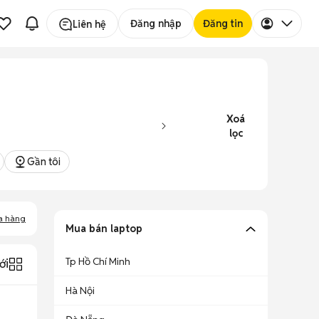
Đăng nhập
Đăng tin
Liên hệ
Xoá
lọc
Gần tôi
a hàng
Mua bán laptop
Tp Hồ Chí Minh
ới
Hà Nội