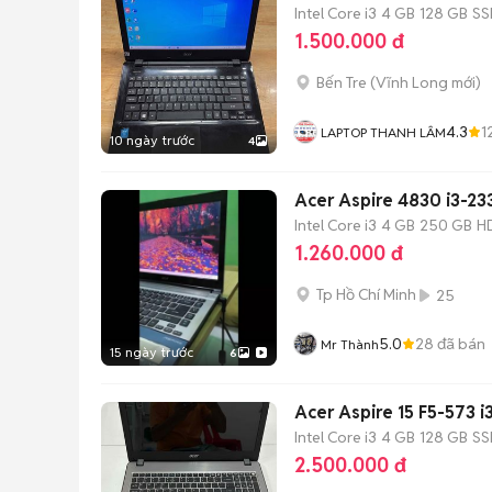
Intel Core i3
4 GB
128 GB
SS
1.500.000 đ
Bến Tre
(
Vĩnh Long
mới)
4.3
1
LAPTOP THANH LÂM
10 ngày trước
4
Acer Aspire 4830 i3-2
Intel Core i3
4 GB
250 GB
H
1.260.000 đ
Tp Hồ Chí Minh
25
5.0
28
đã bán
Mr Thành
15 ngày trước
6
Acer Aspire 15 F5-573 
Intel Core i3
4 GB
128 GB
SS
2.500.000 đ