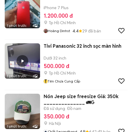
iPhone 7 Plus
1.200.000 đ
Tp Hồ Chí Minh
1 phút trước
4
4.4
29
đã bán
Hoàng Dinhst
Tivi Panasonic 32 inch sọc màn hình
Dưới 32 inch
500.000 đ
Tp Hồ Chí Minh
1 phút trước
3
T
Tên Chưa Cung Cấp
Nón Jeep size freesize Giá: 350k
______________ 🚛G
Đã sử dụng
Đồ nam
350.000 đ
Hà Nội
1 phút trước
4
4.9
642
đã bán
Chất Secondhand