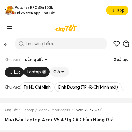
Voucher KFC đến 100k
Tải app
Chỉ có trên app Chợ Tốt
Khu vực:
Toàn quốc
Xoá lọc
Laptop
Giá
Lọc
Khu vực:
Tp Hồ Chí Minh
Bình Dương (TP Hồ Chí Minh mới)
Bà 
Chợ Tốt
Laptop
Acer
Acer Aspire
Acer V5 471G Cũ
Mua Bán Laptop Acer V5 471g Cũ Chính Hãng Giá Rẻ Hàng Xịn