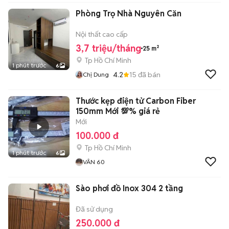
Phòng Trọ Nhà Nguyên Căn
Nội thất cao cấp
3,7 triệu/tháng
25 m²
Tp Hồ Chí Minh
1 phút trước
6
4.2
15
đã bán
Chị Dung
Thước kẹp điện tử Carbon Fiber
150mm Mới 💯% giá rẻ
Mới
100.000 đ
Tp Hồ Chí Minh
1 phút trước
6
VÂN 60
Sào phơi đồ Inox 304 2 tầng
Đã sử dụng
250.000 đ