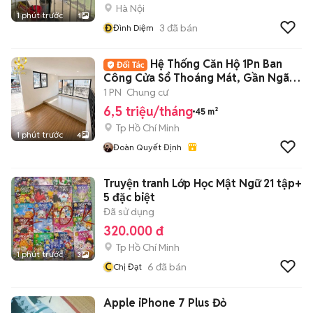
Hà Nội
1 phút trước
1
Đ
3
đã bán
Đình Diệm
Hệ Thống Căn Hộ 1Pn Ban
Công Cửa Sổ Thoáng Mát, Gần Ngã
Tư Hàng Xanh
1 PN
Chung cư
6,5 triệu/tháng
45 m²
Tp Hồ Chí Minh
1 phút trước
4
Đoàn Quyết Định
Truyện tranh Lớp Học Mật Ngữ 21 tập+
5 đặc biệt
Đã sử dụng
320.000 đ
Tp Hồ Chí Minh
1 phút trước
3
C
6
đã bán
Chị Đạt
Apple iPhone 7 Plus Đỏ