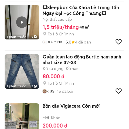
💥Sleepbox Cửa Khóa Lê Trọng Tấn
Ngay Đại Học Công Thương💥
Nội thất cao cấp
1,5 triệu/tháng
40 m²
Tp Hồ Chí Minh
1 phút trước
9
5.0
4
đã bán
DORMINIC
Quần jean lao động Burtle nam xanh
nhạt size 32-33
Đã sử dụng
Đồ nam
80.000 đ
Tp Hồ Chí Minh
1 phút trước
5
15
đã bán
KitKy
Bồn cầu Viglacera Còn mới
Mới
Khác
200.000 đ