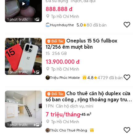
Đã sử dụng
Thạch, đá quí
888.888 đ
Tp Hồ Chí Minh
1 phút trước
1
5.0
80
đã bán
Huynhduythe
Oneplus 15 5G fullbox
12/256 êm mượt bền
15
256 GB
13.900.000 đ
Tp Hồ Chí Minh
1 phút trước
5
4.8
4729
đã bán
Triệu Phúc Mobile
Cho thuê căn hộ duplex cửa
sổ ban công , rộng thoáng ngay trung
tâm q4
1 PN
Căn hộ dịch vụ, mini
7 triệu/tháng
45 m²
Tp Hồ Chí Minh
1 phút trước
8
Thức Cho Thuê Phòng