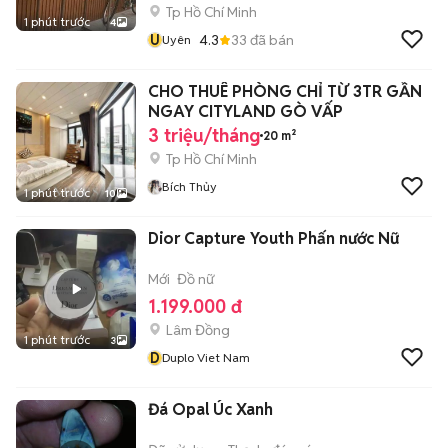
Tp Hồ Chí Minh
1 phút trước
4
U
4.3
33
đã bán
Uyên
CHO THUÊ PHÒNG CHỈ TỪ 3TR GẦN
NGAY CITYLAND GÒ VẤP
3 triệu/tháng
20 m²
Tp Hồ Chí Minh
Bích Thủy
1 phút trước
10
Dior Capture Youth Phấn nước Nữ
Mới
Đồ nữ
1.199.000 đ
Lâm Đồng
1 phút trước
3
D
Duplo Viet Nam
Đá Opal Úc Xanh