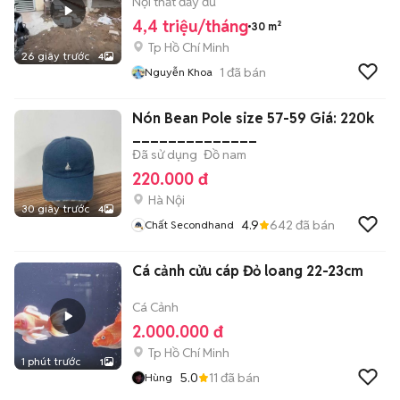
Nội thất đầy đủ
4,4 triệu/tháng
30 m²
Tp Hồ Chí Minh
26 giây trước
4
1
đã bán
Nguyễn Khoa
Nón Bean Pole size 57-59 Giá: 220k
______________
Đã sử dụng
Đồ nam
220.000 đ
Hà Nội
30 giây trước
4
4.9
642
đã bán
Chất Secondhand
Cá cảnh cửu cáp Đỏ loang 22-23cm
Cá Cảnh
2.000.000 đ
Tp Hồ Chí Minh
1 phút trước
1
5.0
11
đã bán
Hùng