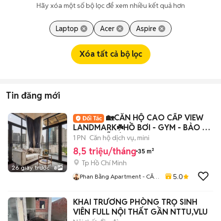
Hãy xóa một số bộ lọc để xem nhiều kết quả hơn
Laptop
Acer
Aspire
Xóa tất cả bộ lọc
Tin đăng mới
🏡CĂN HỘ CAO CẤP VIEW
LANDMARK☘️HỒ BƠI - GYM - BẢO VỆ
24/24 - LỄ TÂN🏡
1 PN
Căn hộ dịch vụ, mini
8,5 triệu/tháng
35 m²
Tp Hồ Chí Minh
26 giây trước
8
5.0
Phan Bằng Apartment - CĂN
HỘ DỊCH VỤ
KHAI TRƯƠNG PHÒNG TRỌ SINH
VIÊN FULL NỘI THẤT GẦN NTTU,VLU