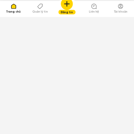
Trang chủ
Quản lý tin
Liên hệ
Tài khoản
Đăng tin
109.000 Bình chọn
Tải ứng dụng Chợ Tốt
Về Chợ Tốt
Quy chế sàn
Chính sách bảo mật
Giải quyết tranh chấp
CÔNG TY TNHH CHỢ TỐT - Người đại diện theo pháp luật:
Nguyễn Trọng Tấn; GPDKKD: 0312120782 do Sở KH & ĐT TP.HCM cấp ngày
11/01/2013;
GPMXH: 185/GP-BTTTT do Bộ Thông tin và Truyền thông
cấp ngày 09/07/2024 - Chịu trách nhiệm
nội dung: Trần Hoàng Ly.
Chính sách sử dụng
Địa chỉ: Tầng 18, Toà nhà UOA, Số 6 đường Tân Trào, Phường Tân Mỹ,